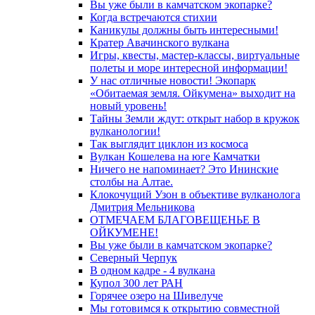
Вы уже были в камчатском экопарке?
Когда встречаются стихии
Каникулы должны быть интересными!
Кратер Авачинского вулкана
Игры, квесты, мастер-классы, виртуальные
полеты и море интересной информации!
У нас отличные новости! Экопарк
«Обитаемая земля. Ойкумена» выходит на
новый уровень!
Тайны Земли ждут: открыт набор в кружок
вулканологии!
Так выглядит циклон из космоса
Вулкан Кошелева на юге Камчатки
Ничего не напоминает? Это Ининские
столбы на Алтае.
Клокочущий Узон в объективе вулканолога
Дмитрия Мельникова
ОТМЕЧАЕМ БЛАГОВЕЩЕНЬЕ В
ОЙКУМЕНЕ!
Вы уже были в камчатском экопарке?
Северный Черпук
В одном кадре - 4 вулкана
Купол 300 лет РАН
Горячее озеро на Шивелуче
Мы готовимся к открытию совместной