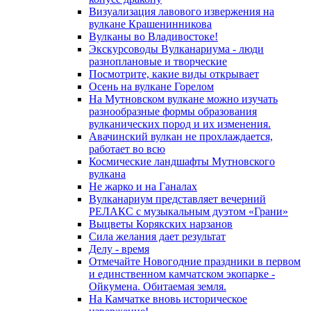
Визуализация лавового извержения на
вулкане Крашенинникова
Вулканы во Владивостоке!
Экскурсоводы Вулканариума - люди
разноплановые и творческие
Посмотрите, какие виды открывает
Осень на вулкане Горелом
На Мутновском вулкане можно изучать
разнообразные формы образования
вулканических пород и их изменения.
Авачинский вулкан не прохлаждается,
работает во всю
Космические ландшафты Мутновского
вулкана
Не жарко и на Ганалах
Вулканариум представляет вечерний
РЕЛАКС с музыкальным дуэтом «Грани»
Выцветы Корякских нарзанов
Сила желания дает результат
Делу - время
Отмечайте Новогодние праздники в первом
и единственном камчатском экопарке -
Ойкумена. Обитаемая земля.
На Камчатке вновь историческое