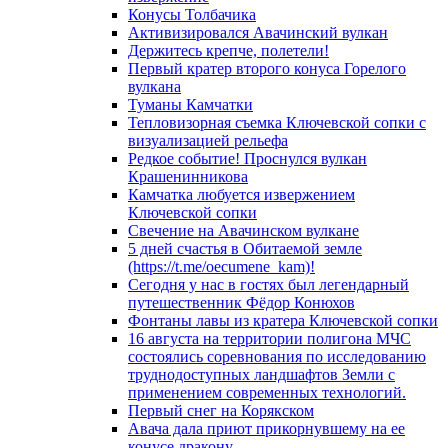
Конусы Толбачика
Активизировался Авачинский вулкан
Держитесь крепче, полетели!
Первый кратер второго конуса Горелого
вулкана
Туманы Камчатки
Тепловизорная съемка Ключевской сопки с
визуализацией рельефа
Редкое событие! Проснулся вулкан
Крашенинникова
Камчатка любуется извержением
Ключевской сопки
Свечение на Авачинском вулкане
5 дней счастья в Обитаемой земле
(https://t.me/oecumene_kam)!
Сегодня у нас в гостях был легендарный
путешественник Фёдор Конюхов
Фонтаны лавы из кратера Ключевской сопки
16 августа на территории полигона МЧС
состоялись соревнования по исследованию
труднодоступных ландшафтов Земли с
применением современных технологий.
Первый снег на Корякском
Авача дала приют прикорнувшему на ее
конусе дракону