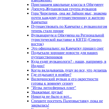
извержение!
Приглашаем школьные классы в Ойкумену
Дзензур-Жупановская группа вулканов
Гора Чирельчик, она же Зайкин мыс, знакома
почти каждому путешественнику и жителю
Камчатки
Путешествовать по Камчатке с вулканологом
теперь стало проще
Вулканариум и Ойкумена на Региональной
туристической выставке в КВТЦ (Северо-
восток)
Это официально: на Камчатку пришел снег
Подъехали хорошие новости для наших
путешественников
Куда ездят вулканологи? - наши, например, в
Индию!
Когда вкладываешь душу во все, что делаешь
Где отдыхают в ноябре?
Вилючинский вулкан и его окрестности
готовы к зимнему сезону
"Игры литосферных плит"
Уважаемые друзья!
Никогда не было и вот...
Спешите посетить Палеовыставку, пока не
закрылась!