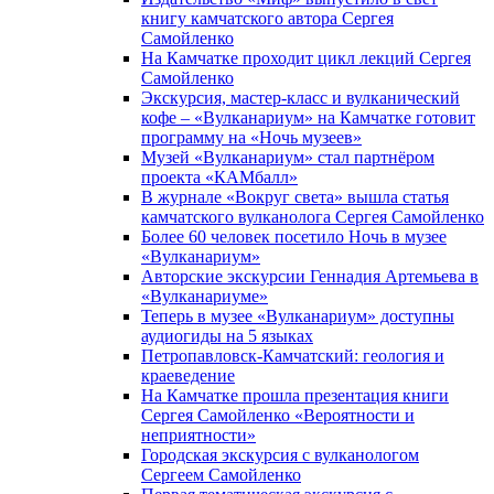
книгу камчатского автора Сергея
Самойленко
На Камчатке проходит цикл лекций Сергея
Самойленко
Экскурсия, мастер-класс и вулканический
кофе – «Вулканариум» на Камчатке готовит
программу на «Ночь музеев»
Музей «Вулканариум» стал партнёром
проекта «КАМбалл»
В журнале «Вокруг света» вышла статья
камчатского вулканолога Сергея Самойленко
Более 60 человек посетило Ночь в музее
«Вулканариум»
Авторские экскурсии Геннадия Артемьева в
«Вулканариуме»
Теперь в музее «Вулканариум» доступны
аудиогиды на 5 языках
Петропавловск-Камчатский: геология и
краеведение
На Камчатке прошла презентация книги
Сергея Самойленко «Вероятности и
неприятности»
Городская экскурсия с вулканологом
Сергеем Самойленко