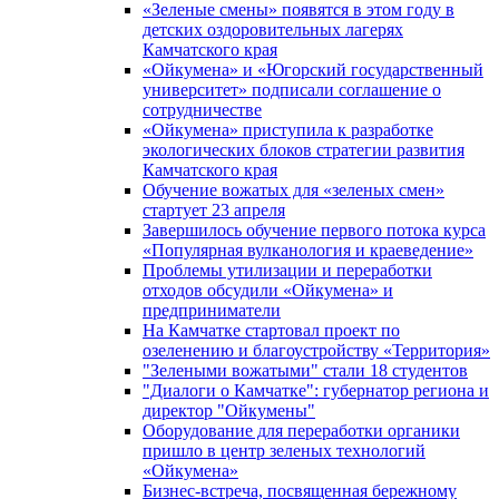
«Зеленые смены» появятся в этом году в
детских оздоровительных лагерях
Камчатского края
«Ойкумена» и «Югорский государственный
университет» подписали соглашение о
сотрудничестве
«Ойкумена» приступила к разработке
экологических блоков стратегии развития
Камчатского края
Обучение вожатых для «зеленых смен»
стартует 23 апреля
Завершилось обучение первого потока курса
«Популярная вулканология и краеведение»
Проблемы утилизации и переработки
отходов обсудили «Ойкумена» и
предприниматели
На Камчатке стартовал проект по
озеленению и благоустройству «Территория»
"Зелеными вожатыми" стали 18 студентов
"Диалоги о Камчатке": губернатор региона и
директор "Ойкумены"
Оборудование для переработки органики
пришло в центр зеленых технологий
«Ойкумена»
Бизнес-встреча, посвященная бережному