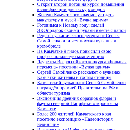
Открыт второй поток на курсы повышения
квалификации для экскурсоводов
Жители Камчатского края могут сдать
макулатуру в музей «Вулканариум»
Готовимся к Новому году: сделай
ЭКОподарок своими руками вместе с папой
Рецепт вулканического десерта от Сергея
Самойленко или чем похожи вулканы и
крем-брюле
На Камчатке 9 гидов повысили свою
профессиональную компетенцию
Лауреаты Всероссийкого конкурса «Большая
перемена» посетили «Вулканариум»
Сергей Самойленко расскажет о вулканах
Камчатки жителям и гостям столицы
Камчатский вулканолог Сергей Самойленко
награждён премией Правительства РФ в
области туризма
Экспозиция древних образцов флоры и
фауны северной Пацифики откроется на
Камчатке
Более 200 жителей Камчатского края
посетило экспозицию «Палеоистория
Берингии»
Издательство «Миф» выпустило в свет