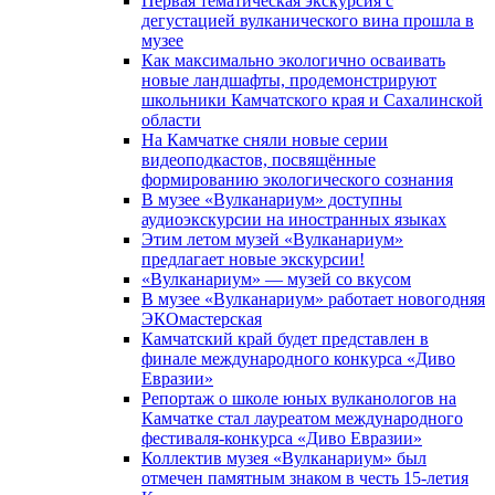
Первая тематическая экскурсия с
дегустацией вулканического вина прошла в
музее
Как максимально экологично осваивать
новые ландшафты, продемонстрируют
школьники Камчатского края и Сахалинской
области
На Камчатке сняли новые серии
видеоподкастов, посвящённые
формированию экологического сознания
В музее «Вулканариум» доступны
аудиоэкскурсии на иностранных языках
Этим летом музей «Вулканариум»
предлагает новые экскурсии!
«Вулканариум» — музей со вкусом
В музее «Вулканариум» работает новогодняя
ЭКОмастерская
Камчатский край будет представлен в
финале международного конкурса «Диво
Евразии»
Репортаж о школе юных вулканологов на
Камчатке стал лауреатом международного
фестиваля-конкурса «Диво Евразии»
Коллектив музея «Вулканариум» был
отмечен памятным знаком в честь 15-летия