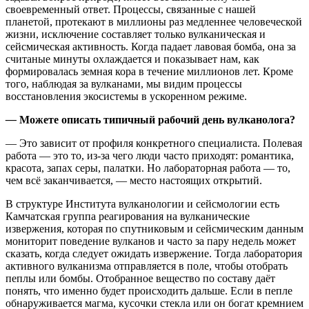
своевременный ответ. Процессы, связанные с нашей
планетой, протекают в миллионы раз медленнее человеческой
жизни, исключение составляет только вулканическая и
сейсмическая активность. Когда падает лавовая бомба, она за
считаные минуты охлаждается и показывает нам, как
формировалась земная кора в течение миллионов лет. Кроме
того, наблюдая за вулканами, мы видим процессы
восстановления экосистемы в ускоренном режиме.
—
Можете описать типичный рабочий день вулканолога?
— Это зависит от профиля конкретного специалиста. Полевая
работа — это то, из-за чего люди часто приходят: романтика,
красота, запах серы, палатки. Но лабораторная работа — то,
чем всё заканчивается, — место настоящих открытий.
В структуре Института вулканологии и сейсмологии есть
Камчатская группа реагирования на вулканические
извержения, которая по спутниковым и сейсмическим данным
мониторит поведение вулканов и часто за пару недель может
сказать, когда следует ожидать извержение. Тогда лаборатория
активного вулканизма отправляется в поле, чтобы отобрать
пеплы или бомбы. Отобранное вещество по составу даёт
понять, что именно будет происходить дальше. Если в пепле
обнаруживается магма, кусочки стекла или он богат кремнием