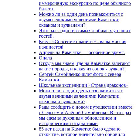
иммерсивную экскурсию по цене обычного
билета.
Можно ли за один день познакомиться с
двумя великими явлениями Камчатки:
океаном и вулканами?
Этот зал - один из самых любимых у наших
гостей.
Квест «Спасение планеты» - ваша миссия
начинается!
Апрель на Камчатке — особенное время.
Опала
Откуда мы знаем, где на Камчатке залегают
какие породы, и какая из сопок - вулкан?
Сергей Самойленко шлет фото с севера
Камчатки
Школьные экспедиции «Страна драконов»
Можно ли за один день познакомиться с
двумя великими явлениями Камчатки:
океаном и вулканами?
Рады сообщить о новом путешествии вместе
с Сергеем и Алёной Самойленко. В этот раз
мы едем за духовным обновлением и
историческими открытиями
85 лет назад на Камчатке было сделано
открытие, которое значительно обновило