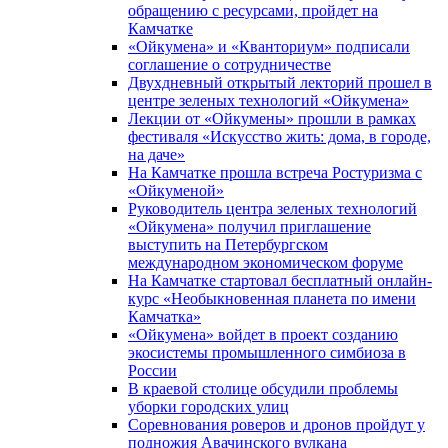
обращению с ресурсами, пройдет на
Камчатке
«Ойкумена» и «Кванториум» подписали
соглашение о сотрудничестве
Двухдневный открытый лекторий прошел в
центре зеленых технологий «Ойкумена»
Лекции от «Ойкумены» прошли в рамках
фестиваля «Искусство жить: дома, в городе,
на даче»
На Камчатке прошла встреча Ростуризма с
«Ойкуменой»
Руководитель центра зеленых технологий
«Ойкумена» получил приглашение
выступить на Петербургском
международном экономическом форуме
На Камчатке стартовал бесплатный онлайн-
курс «Необыкновенная планета по имени
Камчатка»
«Ойкумена» войдет в проект созданию
экосистемы промышленного симбиоза в
России
В краевой столице обсудили проблемы
уборки городских улиц
Соревнования роверов и дронов пройдут у
подножия Авачинского вулкана