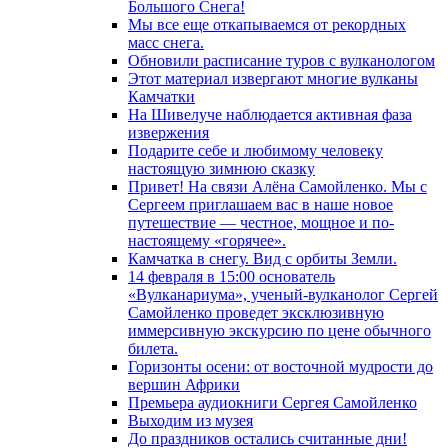
Большого Снега!
Мы все еще откапываемся от рекордных
масс снега.
Обновили расписание туров с вулканологом
Этот материал извергают многие вулканы
Камчатки
На Шивелуче наблюдается активная фаза
извержения
Подарите себе и любимому человеку
настоящую зимнюю сказку
Привет! На связи Алёна Самойленко. Мы с
Сергеем приглашаем вас в наше новое
путешествие — честное, мощное и по-
настоящему «горячее».
Камчатка в снегу. Вид с орбиты Земли.
14 февраля в 15:00 основатель
«Вулканариума», ученый-вулканолог Сергей
Самойленко проведет эксклюзивную
иммерсивную экскурсию по цене обычного
билета.
Горизонты осени: от восточной мудрости до
вершин Африки
Премьера аудиокниги Сергея Самойленко
Выходим из музея
До праздников остались считанные дни!