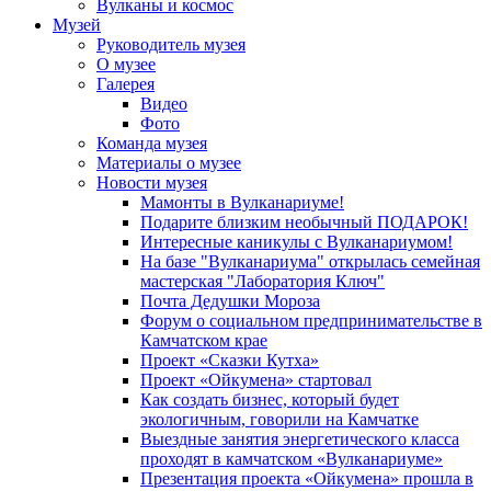
Вулканы и космос
Музей
Руководитель музея
О музее
Галерея
Видео
Фото
Команда музея
Материалы о музее
Новости музея
Мамонты в Вулканариуме!
Подарите близким необычный ПОДАРОК!
Интересные каникулы с Вулканариумом!
На базе "Вулканариума" открылась семейная
мастерская "Лаборатория Ключ"
Почта Дедушки Мороза
Форум о социальном предпринимательстве в
Камчатском крае
Проект «Сказки Кутха»
Проект «Ойкумена» стартовал
Как создать бизнес, который будет
экологичным, говорили на Камчатке
Выездные занятия энергетического класса
проходят в камчатском «Вулканариуме»
Презентация проекта «Ойкумена» прошла в