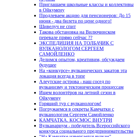
Приглашаем школьные классы и коллективы
в Ойкумену
Продлеваем акцию для пенсионеров: До 15
июня - два билета по цене одного!
Шивелуч не спит
Такова обстановка на Вилючинском
перевале прямо сейчас ??
ЭКСПЕДИЦИЯ НА ТОЛБАЧИК С
ВУЛКАНОЛОГОМ СЕРГЕЕМ
САМОЙЛЕНКО
Делимся опытом, креативим, обсуждаем
будущее
На «конкурсе» вулканических закатов эта
локация всегда в топе
Алеутские острова - наш сосед по
вулканизму и тектоническим процессам
Ищем волонтёров на летний сезон в
Ойкумену
Горящий тур с вулканологом!
Погружаемся в секреты Камчатки с
вулканологом Сергеем Самойленко
КАМЧАТКА. КОСМОС ВНУТРИ
Вулканариум - победитель Всероссийского
конкурса социального предпринимательства
"На Камчатке извергается вулкан"