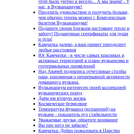
чтоб было уютно и весело... А мы знаем! - У
нас, в Вулканариуме!
Продлить удовольствие и получить больше,
чем обычно теперь можно с Комплексным
билетом Вулканариума!
Подарите своим близким настоящее тепло и
заботу! Подарочные сертификаты для души
и тела!
Камчатка далеко, а ваш привет преодолеет
любые расстояния
Юг Камчатки - в числе самых красивых и
активных территорий в плане вулканизма и
геотермальных проявлений
Над Авачей поднялись отчетливые столбы
пара, напоминая о непрерывной активности
домашнего вулкана.
Вулканариум интересен своей коллекцией
вулканических пород
Даём им вторую жизнь
Космическое безмолвие
Температура фумарол (испарений) на
вулкане - показатель его стабильности
Уважаемые друзья, обратите внимание
Вы про него не забыли?
Камчатка: Добро пожаловать в Царство