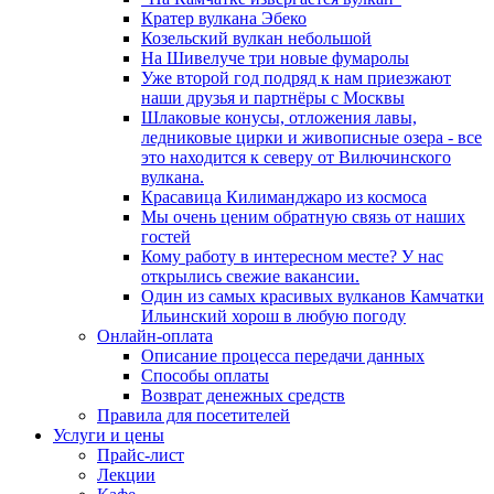
Кратер вулкана Эбеко
Козельский вулкан небольшой
На Шивелуче три новые фумаролы
Уже второй год подряд к нам приезжают
наши друзья и партнёры с Москвы
Шлаковые конусы, отложения лавы,
ледниковые цирки и живописные озера - все
это находится к северу от Вилючинского
вулкана.
Красавица Килиманджаро из космоса
Мы очень ценим обратную связь от наших
гостей
Кому работу в интересном месте? У нас
открылись свежие вакансии.
Один из самых красивых вулканов Камчатки
Ильинский хорош в любую погоду
Онлайн-оплата
Описание процесса передачи данных
Способы оплаты
Возврат денежных средств
Правила для посетителей
Услуги и цены
Прайс-лист
Лекции