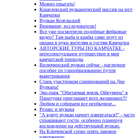
Можно прыгать!
Кошелевский вулканический массив на юге
Камчатки
Вулкан Козельский
Внимание, исследователи!
Все уже посмотрели подобные фейковые
видео? Там рыба и крабы сами лезут из
океана в руки жителям и гостям Камчатки
АВТОРСКИЕ ТУРЫ ПО КАМЧАТКЕ -
интеллектуальное путешествие в мир
камчатской природы
Вилючинский вулкан сейчас - наглядное
пособие по горообразованию путем
выветривания
Стань участником соревнований на Дне
Вулкана!
Эко-парк "Обитаемая земля. Ойкумена" в
Паратунке приглашает всех желающих!!!
Любим и собираем все необычное...
Релакс и музыка
"А вдруг вулкан начнет извергаться?" - часто
спрашивают гости, особенно планируя
восхождение на действующий вулкан.
На Ключевской сопке опять лавовое
извержение