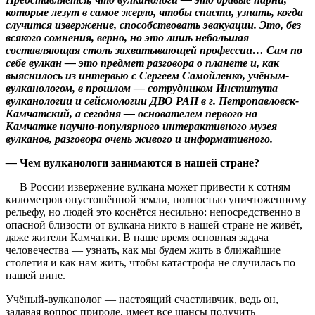
которые лезут в самое жерло, чтобы спасти, узнать, когда
случится извержение, способствовать эвакуации. Это, без
всякого сомнения, верно, но это лишь небольшая
составляющая столь захватывающей профессии… Сам по
себе вулкан — это предмет разговора о планете и, как
выяснилось из интервью с Сергеем Самойленко, учёным-
вулканологом, в прошлом — сотрудником Института
вулканологии и сейсмологии ДВО РАН в г. Петропавловск-
Камчатский, а сегодня — основателем первого на
Камчатке научно-популярного интерактивного музея
вулканов, разговора очень живого и информативного.
—
Чем вулканологи занимаются в нашей стране?
— В России извержение вулкана может привести к сотням
километров опустошённой земли, полностью уничтоженному
рельефу, но людей это коснётся несильно: непосредственно в
опасной близости от вулкана никто в нашей стране не живёт,
даже жители Камчатки. В наше время основная задача
человечества — узнать, как мы будем жить в ближайшие
столетия и как нам жить, чтобы катастрофа не случилась по
нашей вине.
Учёный-вулканолог — настоящий счастливчик, ведь он,
задавая вопрос природе, имеет все шансы получить