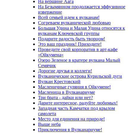
На вершине Аага
На Безымянном продолжается эффузивное
извержение
Всей семьей идем к вулканам!
Согреваем вулканической любовью
Большая Удина и Малая Удина относятся к
вулканам Ключевской группы
Подарите радость быть творцом!
Это ваш праздник! Приходите!
Проведите свой корпоратив в арт-кафе
«Ойкумена»
Озеро Зеленое в кратере вулкана Малый
Семячик
Дорогие друзья и коллеги!
Вулканические острова Курильской дуги
Вулкан Крестовский
Масленичные гуляния в Ойкумене!
Масленица в Вулканариуме
Три брата - дайки или нет?
Дарите интересное, радуйте любимых!
Западная часть Камчатки под крылом
самолета
Место для единения на природе!
Выше неба
Приключения в Вулканариуме!