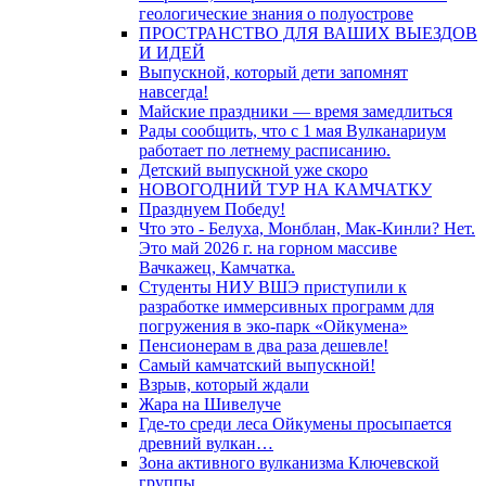
геологические знания о полуострове
ПРОСТРАНСТВО ДЛЯ ВАШИХ ВЫЕЗДОВ
И ИДЕЙ
Выпускной, который дети запомнят
навсегда!
Майские праздники — время замедлиться
Рады сообщить, что с 1 мая Вулканариум
работает по летнему расписанию.
Детский выпускной уже скоро
НОВОГОДНИЙ ТУР НА КАМЧАТКУ
Празднуем Победу!
Что это - Белуха, Монблан, Мак-Кинли? Нет.
Это май 2026 г. на горном массиве
Вачкажец, Камчатка.
Студенты НИУ ВШЭ приступили к
разработке иммерсивных программ для
погружения в эко-парк «Ойкумена»
Пенсионерам в два раза дешевле!
Самый камчатский выпускной!
Взрыв, который ждали
Жара на Шивелуче
Где-то среди леса Ойкумены просыпается
древний вулкан…
Зона активного вулканизма Ключевской
группы