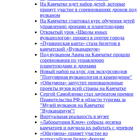
На Камчатке идет набор детей, которые
примут участие в соревнованиях дронов под
вулканом
На Камчатке стартовал курс обучения детей
управлению дронами и планетоходами
Открытый урок «Школы юных
вулканологов» прошел в центре города
«Пушкинская карта» стала билетом в
камчатский «Вулканариум»
Под вулканом Авача на Камчатке прошли
соревнования по управлению
планетоходами и дронами
Новый набор на курс для экскурсоводов
"Популярная вулканология и краеведение"
«Ойкумена» запустит инновационные
проекты вузов всей страны на Камчатке
Сергей Самойленко стал лауреатом премии
Правительства РФ в области туризма за
"Музей вулканов на Камчатке
"Вулканариум"!
Виртуальная реальность в музее
«Лаборатория Ключ» собрала десятки
камчатцев и научила их работать с деревом
«Ойкумена» примет участие во
всероссийском бизнес-форуме