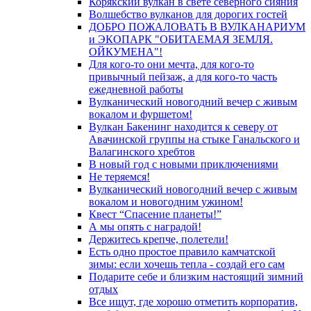
Корякский вулкан в свете северного сияния
Волшебство вулканов для дорогих гостей
ДОБРО ПОЖАЛОВАТЬ В ВУЛКАНАРИУМ
и ЭКОПАРК "ОБИТАЕМАЯ ЗЕМЛЯ.
ОЙКУМЕНА"!
Для кого-то они мечта, для кого-то
привычный пейзаж, а для кого-то часть
ежедневной работы
Вулканический новогодний вечер с живым
вокалом и фуршетом!
Вулкан Бакенинг находится к северу от
Авачинской группы на стыке Ганальского и
Валагинского хребтов
В новый год с новыми приключениями
Не теряемся!
Вулканический новогодний вечер с живым
вокалом и новогодним ужином!
Квест “Спасение планеты!”
А мы опять с наградой!
Держитесь крепче, полетели!
Есть одно простое правило камчатской
зимы: если хочешь тепла - создай его сам
Подарите себе и близким настоящий зимний
отдых
Все ищут, где хорошо отметить корпоратив,