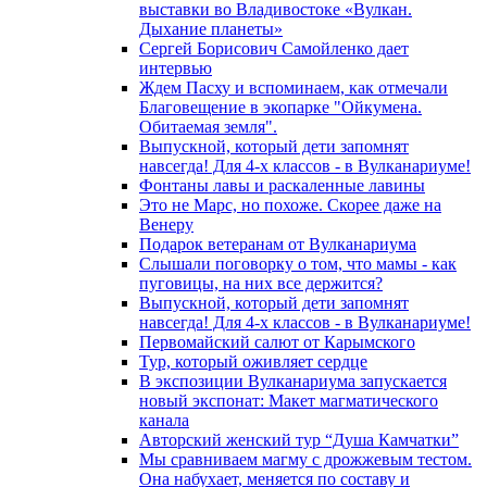
выставки во Владивостоке «Вулкан.
Дыхание планеты»
Сергей Борисович Самойленко дает
интервью
Ждем Пасху и вспоминаем, как отмечали
Благовещение в экопарке "Ойкумена.
Обитаемая земля".
Выпускной, который дети запомнят
навсегда! Для 4-х классов - в Вулканариуме!
Фонтаны лавы и раскаленные лавины
Это не Марс, но похоже. Скорее даже на
Венеру
Подарок ветеранам от Вулканариума
Слышали поговорку о том, что мамы - как
пуговицы, на них все держится?
Выпускной, который дети запомнят
навсегда! Для 4-х классов - в Вулканариуме!
Первомайский салют от Карымского
Тур, который оживляет сердце
В экспозиции Вулканариума запускается
новый экспонат: Макет магматического
канала
Авторский женский тур “Душа Камчатки”
Мы сравниваем магму с дрожжевым тестом.
Она набухает, меняется по составу и