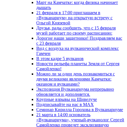
Март на Камчатке: когда физика начинает
дышать
21 февраля в 17:00 приглашаем в
«Вулканариум» на открытую встречу с
Ольгой Князевой
Друзья, рады сообщить, что с 15 февраля
музей работает по своему расписанию:
Дорогие наши защитники! Поздравляем вас
с 23 февраля
Вид с воздуха на вулканический комплекс
Гамчен
В этом кадре 5 вулканов
Новости рельефа планеты Земля от Сергея
Самойленко!
Можно ли за один день познакомиться с
двумя великими явлениями Камчатки:
океаном и вулканами?
Экспозиция Вулканариума непрерывно
обновляется и дополняется.
Крупные взрывы на Шивелуче
Подписывайте на нас в MAX
Семинар Кирилла Горохова в Вулканариуме
21 марта в 14:00 основатель
«Вулканариума», ученый-вулканолог Сергей
Самойленко проведет эксклюзивную