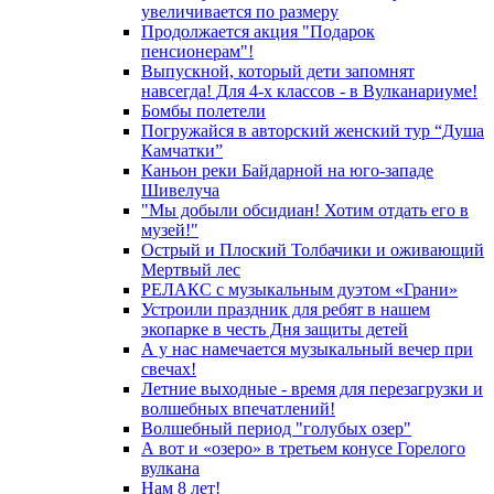
увеличивается по размеру
Продолжается акция "Подарок
пенсионерам"!
Выпускной, который дети запомнят
навсегда! Для 4-х классов - в Вулканариуме!
Бомбы полетели
Погружайся в авторский женский тур “Душа
Камчатки”
Каньон реки Байдарной на юго-западе
Шивелуча
"Мы добыли обсидиан! Хотим отдать его в
музей!"
Острый и Плоский Толбачики и оживающий
Мертвый лес
РЕЛАКС с музыкальным дуэтом «Грани»
Устроили праздник для ребят в нашем
экопарке в честь Дня защиты детей
А у нас намечается музыкальный вечер при
свечах!
Летние выходные - время для перезагрузки и
волшебных впечатлений!
Волшебный период "голубых озер"
А вот и «озеро» в третьем конусе Горелого
вулкана
Нам 8 лет!