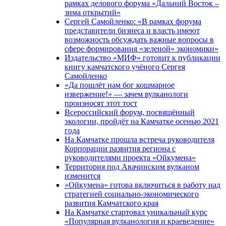
рамках делового форума «Дальний Восток –
зима открытий»
Сергей Самойленко: «В рамках форума
представители бизнеса и власть имеют
возможность обсуждать важные вопросы в
сфере формирования «зеленой» экономики»
Издательство «МИФ» готовит к публикации
книгу камчатского учёного Сергея
Самойленко
«Да пошлёт нам бог кошмарное
извержение!» — зачем вулканологи
произносят этот тост
Всероссийский форум, посвящённый
экологии, пройдёт на Камчатке осенью 2021
года
На Камчатке прошла встреча руководителя
Корпорации развития региона с
руководителями проекта «Ойкумена»
Территория под Авачинским вулканом
изменится
«Ойкумена» готова включиться в работу над
стратегией социально-экономического
развития Камчатского края
На Камчатке стартовал уникальный курс
«Популярная вулканология и краеведение»