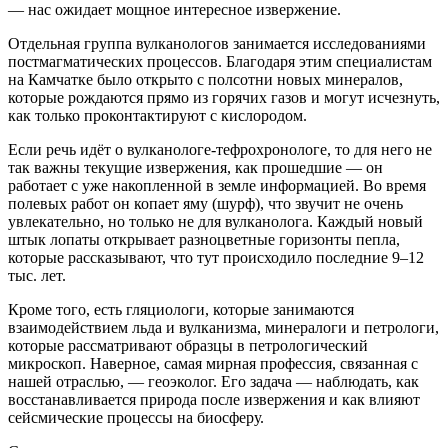
— нас ожидает мощное интересное извержение.
Отдельная группа вулканологов занимается исследованиями
постмагматических процессов. Благодаря этим специалистам
на Камчатке было открыто с полсотни новых минералов,
которые рождаются прямо из горячих газов и могут исчезнуть,
как только проконтактируют с кислородом.
Если речь идёт о вулканологе-тефрохронологе, то для него не
так важны текущие извержения, как прошедшие — он
работает с уже накопленной в земле информацией. Во время
полевых работ он копает яму (шурф), что звучит не очень
увлекательно, но только не для вулканолога. Каждый новый
штык лопаты открывает разноцветные горизонты пепла,
которые рассказывают, что тут происходило последние 9–12
тыс. лет.
Кроме того, есть гляциологи, которые занимаются
взаимодействием льда и вулканизма, минералоги и петрологи,
которые рассматривают образцы в петрологический
микроскоп. Наверное, самая мирная профессия, связанная с
нашей отраслью, — геоэколог. Его задача — наблюдать, как
восстанавливается природа после извержения и как влияют
сейсмические процессы на биосферу.