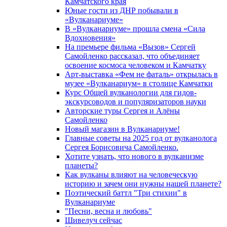
Камчатского края
Юные гости из ДНР побывали в
«Вулканариумe»
В «Вулканариуме» прошла смена «Сила
Вдохновения»
На премьере фильма «Вызов» Сергей
Самойленко рассказал, что объединяет
освоение космоса человеком и Камчатку
Арт-выставка «Фем не фаталь» открылась в
музее «Вулканариум» в столице Камчатки
Курс Общей вулканологии для гидов-
экскурсоводов и популяризаторов науки
Авторские туры Сергея и Алёны
Самойленко
Новый магазин в Вулканариуме!
Главные советы на 2025 год от вулканолога
Сергея Борисовича Самойленко.
Хотите узнать, что нового в вулканизме
планеты?
Как вулканы влияют на человеческую
историю и зачем они нужны нашей планете?
Поэтический баттл "Три стихии" в
Вулканариуме
"Песни, весна и любовь"
Шивелуч сейчас