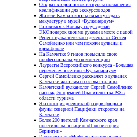
Открыт второй поток на курсы повышения
квалификации для экскурсоводов
Жители Камчатского края могут сдать
макулатуру в музей «Вулканариум»
Готовимся к Новому году: сделай
ЭКОподарок своими руками вместе с папой
Рецепт вулканического десерта от Сергея
Самойленко или чем похожи вулканы и
крем-брюле
На Камчатке 9 гидов повысили свою
профессиональную компетенцию
Лауреаты Всероссийкого конкурса «Большая
перемена» посетили «Вулканариум»
Сергей Самойленко расскажет о вулканах
Камчатки жителям и гостям столицы
Камчатский вулканолог Сергей Самойленко
награждён премией Правительства РФ в
области туризма
Экспозиция древних образцов флоры и
фауны северной Пацифики откроется на
Камчатке
Более 200 жителей Камчатского края
посетило экспозицию «Палеоистория
Берингии»
Издательство «Миф» выпустило в свет