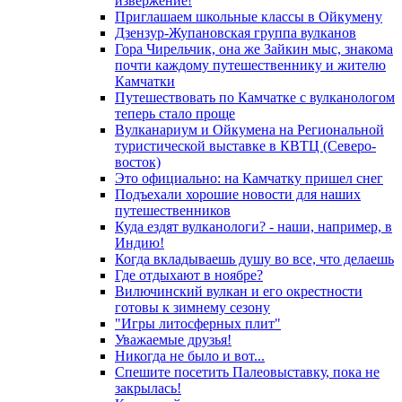
извержение!
Приглашаем школьные классы в Ойкумену
Дзензур-Жупановская группа вулканов
Гора Чирельчик, она же Зайкин мыс, знакома
почти каждому путешественнику и жителю
Камчатки
Путешествовать по Камчатке с вулканологом
теперь стало проще
Вулканариум и Ойкумена на Региональной
туристической выставке в КВТЦ (Северо-
восток)
Это официально: на Камчатку пришел снег
Подъехали хорошие новости для наших
путешественников
Куда ездят вулканологи? - наши, например, в
Индию!
Когда вкладываешь душу во все, что делаешь
Где отдыхают в ноябре?
Вилючинский вулкан и его окрестности
готовы к зимнему сезону
"Игры литосферных плит"
Уважаемые друзья!
Никогда не было и вот...
Спешите посетить Палеовыставку, пока не
закрылась!