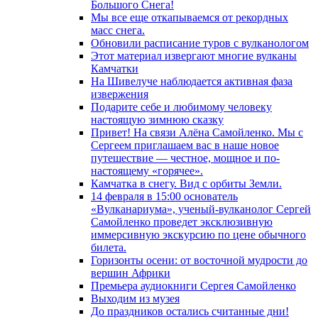
Большого Снега!
Мы все еще откапываемся от рекордных
масс снега.
Обновили расписание туров с вулканологом
Этот материал извергают многие вулканы
Камчатки
На Шивелуче наблюдается активная фаза
извержения
Подарите себе и любимому человеку
настоящую зимнюю сказку
Привет! На связи Алёна Самойленко. Мы с
Сергеем приглашаем вас в наше новое
путешествие — честное, мощное и по-
настоящему «горячее».
Камчатка в снегу. Вид с орбиты Земли.
14 февраля в 15:00 основатель
«Вулканариума», ученый-вулканолог Сергей
Самойленко проведет эксклюзивную
иммерсивную экскурсию по цене обычного
билета.
Горизонты осени: от восточной мудрости до
вершин Африки
Премьера аудиокниги Сергея Самойленко
Выходим из музея
До праздников остались считанные дни!