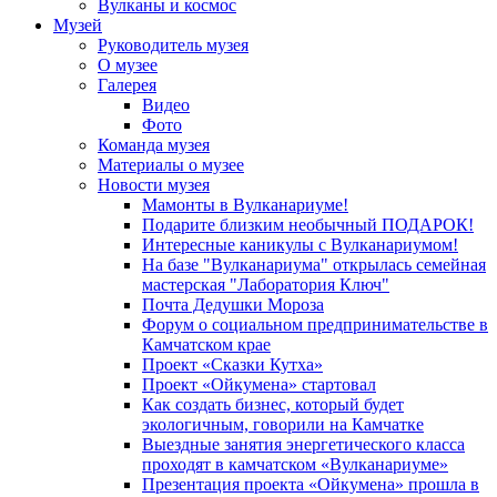
Вулканы и космос
Музей
Руководитель музея
О музее
Галерея
Видео
Фото
Команда музея
Материалы о музее
Новости музея
Мамонты в Вулканариуме!
Подарите близким необычный ПОДАРОК!
Интересные каникулы с Вулканариумом!
На базе "Вулканариума" открылась семейная
мастерская "Лаборатория Ключ"
Почта Дедушки Мороза
Форум о социальном предпринимательстве в
Камчатском крае
Проект «Сказки Кутха»
Проект «Ойкумена» стартовал
Как создать бизнес, который будет
экологичным, говорили на Камчатке
Выездные занятия энергетического класса
проходят в камчатском «Вулканариуме»
Презентация проекта «Ойкумена» прошла в