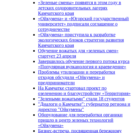
«Зеленые смены» появятся в этом году в
детских оздоровительных лагерях
Камчатского края
«Ойкумена» и «Югорский государственный
университет» подписали соглашение о
сотрудничестве
«Ойкумена» приступила к разработке
экологических блоков стратегии развития
Камчатского края
Обучение вожатых для «зеленых смен»
стартует 23 апреля
Завершилось обучение первого потока курса
«Популярная вулканология и краеведение»
Проблемы утилизации и переработки
отходов обсудили «Ойкумена» и
предприниматели
На Камчатке стартовал проект по
озеленению и благоустройству «Территория»
"Зелеными вожатыми" стали 18 студентов
"Диалоги о Камчатке": губернатор региона и
директор "Ойкумены"
Оборудование для переработки органики
пришло в центр зеленых технологий
«Ойкумена»
Бизнес-встреча, посвященная бережному