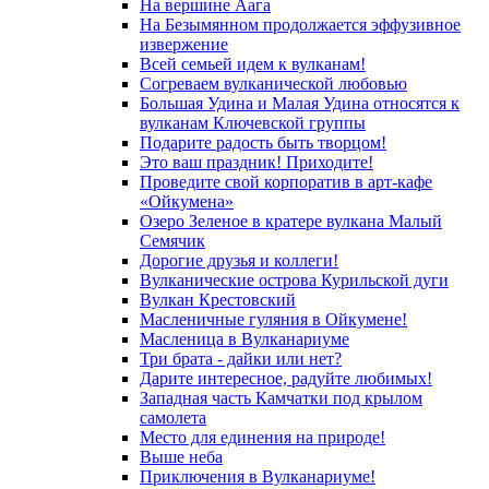
На вершине Аага
На Безымянном продолжается эффузивное
извержение
Всей семьей идем к вулканам!
Согреваем вулканической любовью
Большая Удина и Малая Удина относятся к
вулканам Ключевской группы
Подарите радость быть творцом!
Это ваш праздник! Приходите!
Проведите свой корпоратив в арт-кафе
«Ойкумена»
Озеро Зеленое в кратере вулкана Малый
Семячик
Дорогие друзья и коллеги!
Вулканические острова Курильской дуги
Вулкан Крестовский
Масленичные гуляния в Ойкумене!
Масленица в Вулканариуме
Три брата - дайки или нет?
Дарите интересное, радуйте любимых!
Западная часть Камчатки под крылом
самолета
Место для единения на природе!
Выше неба
Приключения в Вулканариуме!