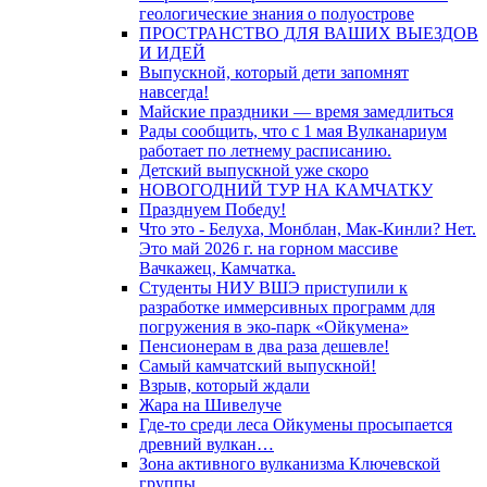
геологические знания о полуострове
ПРОСТРАНСТВО ДЛЯ ВАШИХ ВЫЕЗДОВ
И ИДЕЙ
Выпускной, который дети запомнят
навсегда!
Майские праздники — время замедлиться
Рады сообщить, что с 1 мая Вулканариум
работает по летнему расписанию.
Детский выпускной уже скоро
НОВОГОДНИЙ ТУР НА КАМЧАТКУ
Празднуем Победу!
Что это - Белуха, Монблан, Мак-Кинли? Нет.
Это май 2026 г. на горном массиве
Вачкажец, Камчатка.
Студенты НИУ ВШЭ приступили к
разработке иммерсивных программ для
погружения в эко-парк «Ойкумена»
Пенсионерам в два раза дешевле!
Самый камчатский выпускной!
Взрыв, который ждали
Жара на Шивелуче
Где-то среди леса Ойкумены просыпается
древний вулкан…
Зона активного вулканизма Ключевской
группы