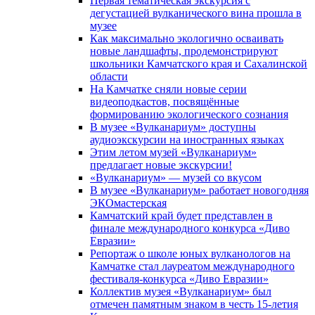
Первая тематическая экскурсия с
дегустацией вулканического вина прошла в
музее
Как максимально экологично осваивать
новые ландшафты, продемонстрируют
школьники Камчатского края и Сахалинской
области
На Камчатке сняли новые серии
видеоподкастов, посвящённые
формированию экологического сознания
В музее «Вулканариум» доступны
аудиоэкскурсии на иностранных языках
Этим летом музей «Вулканариум»
предлагает новые экскурсии!
«Вулканариум» — музей со вкусом
В музее «Вулканариум» работает новогодняя
ЭКОмастерская
Камчатский край будет представлен в
финале международного конкурса «Диво
Евразии»
Репортаж о школе юных вулканологов на
Камчатке стал лауреатом международного
фестиваля-конкурса «Диво Евразии»
Коллектив музея «Вулканариум» был
отмечен памятным знаком в честь 15-летия