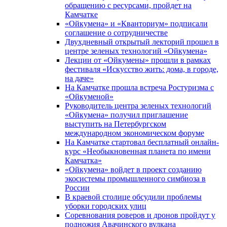
обращению с ресурсами, пройдет на
Камчатке
«Ойкумена» и «Кванториум» подписали
соглашение о сотрудничестве
Двухдневный открытый лекторий прошел в
центре зеленых технологий «Ойкумена»
Лекции от «Ойкумены» прошли в рамках
фестиваля «Искусство жить: дома, в городе,
на даче»
На Камчатке прошла встреча Ростуризма с
«Ойкуменой»
Руководитель центра зеленых технологий
«Ойкумена» получил приглашение
выступить на Петербургском
международном экономическом форуме
На Камчатке стартовал бесплатный онлайн-
курс «Необыкновенная планета по имени
Камчатка»
«Ойкумена» войдет в проект созданию
экосистемы промышленного симбиоза в
России
В краевой столице обсудили проблемы
уборки городских улиц
Соревнования роверов и дронов пройдут у
подножия Авачинского вулкана