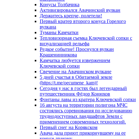
Конусы Толбачика
Активизировался Авачинский вулкан
Держитесь крепче, полетели!
Первый кратер второго конуса Горелого
вулкана
Туманы Камчатки
Тепловизорная съемка Ключевской сопки с
визуализацией рельефа
Редкое событие! Проснулся вулкан
Крашенинникова
Камчатка любуется извержением
Ключевской сопки
Свечение на Авачинском вулкане
5 дней счастья в Обитаемой земле
(https://t.me/oecumene_kam)!
Сегодня у нас в гостях был легендарный
путешественник Фёдор Конюхов
Фонтаны лавы из кратера Ключевской сопки
16 августа на территории полигона МЧС
состоялись соревнования по исследованию
труднодоступных ландшафтов Земли с
применением современных технологий.
Первый снег на Корякском
Авача дала приют прикорнувшему на ее
конусе дракону