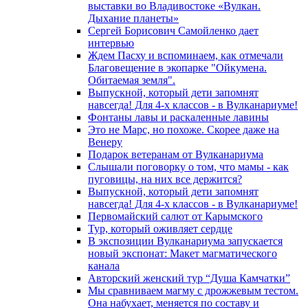
выставки во Владивостоке «Вулкан.
Дыхание планеты»
Сергей Борисович Самойленко дает
интервью
Ждем Пасху и вспоминаем, как отмечали
Благовещение в экопарке "Ойкумена.
Обитаемая земля".
Выпускной, который дети запомнят
навсегда! Для 4-х классов - в Вулканариуме!
Фонтаны лавы и раскаленные лавины
Это не Марс, но похоже. Скорее даже на
Венеру
Подарок ветеранам от Вулканариума
Слышали поговорку о том, что мамы - как
пуговицы, на них все держится?
Выпускной, который дети запомнят
навсегда! Для 4-х классов - в Вулканариуме!
Первомайский салют от Карымского
Тур, который оживляет сердце
В экспозиции Вулканариума запускается
новый экспонат: Макет магматического
канала
Авторский женский тур “Душа Камчатки”
Мы сравниваем магму с дрожжевым тестом.
Она набухает, меняется по составу и