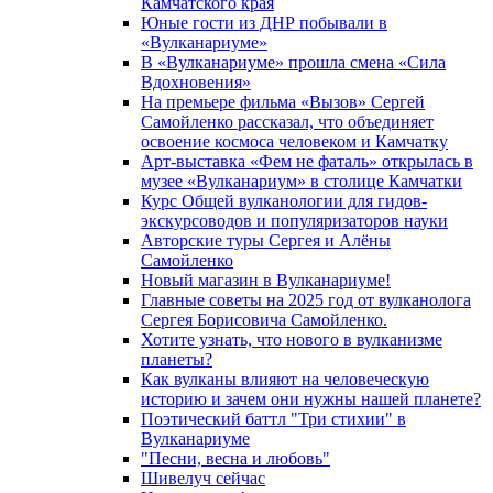
Камчатского края
Юные гости из ДНР побывали в
«Вулканариумe»
В «Вулканариуме» прошла смена «Сила
Вдохновения»
На премьере фильма «Вызов» Сергей
Самойленко рассказал, что объединяет
освоение космоса человеком и Камчатку
Арт-выставка «Фем не фаталь» открылась в
музее «Вулканариум» в столице Камчатки
Курс Общей вулканологии для гидов-
экскурсоводов и популяризаторов науки
Авторские туры Сергея и Алёны
Самойленко
Новый магазин в Вулканариуме!
Главные советы на 2025 год от вулканолога
Сергея Борисовича Самойленко.
Хотите узнать, что нового в вулканизме
планеты?
Как вулканы влияют на человеческую
историю и зачем они нужны нашей планете?
Поэтический баттл "Три стихии" в
Вулканариуме
"Песни, весна и любовь"
Шивелуч сейчас