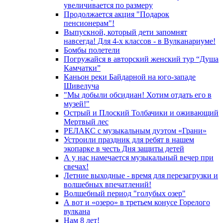
увеличивается по размеру
Продолжается акция "Подарок
пенсионерам"!
Выпускной, который дети запомнят
навсегда! Для 4-х классов - в Вулканариуме!
Бомбы полетели
Погружайся в авторский женский тур “Душа
Камчатки”
Каньон реки Байдарной на юго-западе
Шивелуча
"Мы добыли обсидиан! Хотим отдать его в
музей!"
Острый и Плоский Толбачики и оживающий
Мертвый лес
РЕЛАКС с музыкальным дуэтом «Грани»
Устроили праздник для ребят в нашем
экопарке в честь Дня защиты детей
А у нас намечается музыкальный вечер при
свечах!
Летние выходные - время для перезагрузки и
волшебных впечатлений!
Волшебный период "голубых озер"
А вот и «озеро» в третьем конусе Горелого
вулкана
Нам 8 лет!