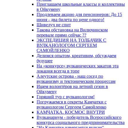
Приглашаем школьные классы и коллективы
в Ойкумену
Продлеваем акцию для пенсионеров: До 15
июня - два билета по цене одного!
Шивелуч не спит
Такова обстановка на Вилючинском
перевале прямо сейчас ??
ЭКСПЕДИЦИЯ НА ТОЛБАЧИК С
ВУЛКАНОЛОГОМ СЕРГЕЕМ
САМОЙЛЕНКО
Делимся опытом, креативим, обсуждаем
будущее
На «конкурсе» вулканических закатов эта
локация всегда в топе
Алеутские острова - наш сосед по
вулканизму и тектоническим процессам
Ищем волонтёров на летний сезон в
Ойкумену
Горящий тур с вулканологом!
Погружаемся в секреты Камчатки с
вулканологом Сергеем Самойленко
КАМЧАТКА. КОСМОС ВНУТРИ
Вулканариум - победитель Всероссийского
конкурса социального предпринимательства
"На Камчатке извергается вулкан"