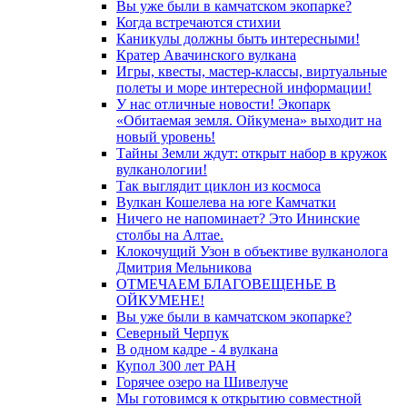
Вы уже были в камчатском экопарке?
Когда встречаются стихии
Каникулы должны быть интересными!
Кратер Авачинского вулкана
Игры, квесты, мастер-классы, виртуальные
полеты и море интересной информации!
У нас отличные новости! Экопарк
«Обитаемая земля. Ойкумена» выходит на
новый уровень!
Тайны Земли ждут: открыт набор в кружок
вулканологии!
Так выглядит циклон из космоса
Вулкан Кошелева на юге Камчатки
Ничего не напоминает? Это Ининские
столбы на Алтае.
Клокочущий Узон в объективе вулканолога
Дмитрия Мельникова
ОТМЕЧАЕМ БЛАГОВЕЩЕНЬЕ В
ОЙКУМЕНЕ!
Вы уже были в камчатском экопарке?
Северный Черпук
В одном кадре - 4 вулкана
Купол 300 лет РАН
Горячее озеро на Шивелуче
Мы готовимся к открытию совместной