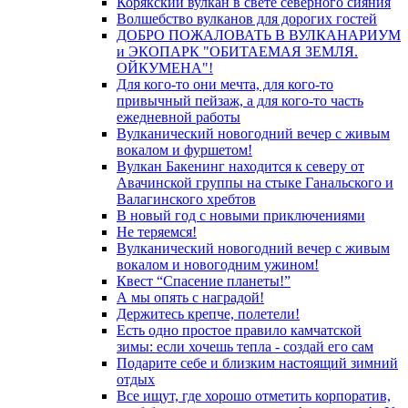
Корякский вулкан в свете северного сияния
Волшебство вулканов для дорогих гостей
ДОБРО ПОЖАЛОВАТЬ В ВУЛКАНАРИУМ
и ЭКОПАРК "ОБИТАЕМАЯ ЗЕМЛЯ.
ОЙКУМЕНА"!
Для кого-то они мечта, для кого-то
привычный пейзаж, а для кого-то часть
ежедневной работы
Вулканический новогодний вечер с живым
вокалом и фуршетом!
Вулкан Бакенинг находится к северу от
Авачинской группы на стыке Ганальского и
Валагинского хребтов
В новый год с новыми приключениями
Не теряемся!
Вулканический новогодний вечер с живым
вокалом и новогодним ужином!
Квест “Спасение планеты!”
А мы опять с наградой!
Держитесь крепче, полетели!
Есть одно простое правило камчатской
зимы: если хочешь тепла - создай его сам
Подарите себе и близким настоящий зимний
отдых
Все ищут, где хорошо отметить корпоратив,