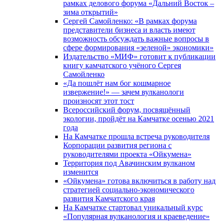
рамках делового форума «Дальний Восток –
зима открытий»
Сергей Самойленко: «В рамках форума
представители бизнеса и власть имеют
возможность обсуждать важные вопросы в
сфере формирования «зеленой» экономики»
Издательство «МИФ» готовит к публикации
книгу камчатского учёного Сергея
Самойленко
«Да пошлёт нам бог кошмарное
извержение!» — зачем вулканологи
произносят этот тост
Всероссийский форум, посвящённый
экологии, пройдёт на Камчатке осенью 2021
года
На Камчатке прошла встреча руководителя
Корпорации развития региона с
руководителями проекта «Ойкумена»
Территория под Авачинским вулканом
изменится
«Ойкумена» готова включиться в работу над
стратегией социально-экономического
развития Камчатского края
На Камчатке стартовал уникальный курс
«Популярная вулканология и краеведение»