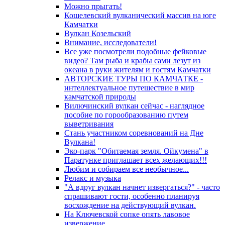
Можно прыгать!
Кошелевский вулканический массив на юге
Камчатки
Вулкан Козельский
Внимание, исследователи!
Все уже посмотрели подобные фейковые
видео? Там рыба и крабы сами лезут из
океана в руки жителям и гостям Камчатки
АВТОРСКИЕ ТУРЫ ПО КАМЧАТКЕ -
интеллектуальное путешествие в мир
камчатской природы
Вилючинский вулкан сейчас - наглядное
пособие по горообразованию путем
выветривания
Стань участником соревнований на Дне
Вулкана!
Эко-парк "Обитаемая земля. Ойкумена" в
Паратунке приглашает всех желающих!!!
Любим и собираем все необычное...
Релакс и музыка
"А вдруг вулкан начнет извергаться?" - часто
спрашивают гости, особенно планируя
восхождение на действующий вулкан.
На Ключевской сопке опять лавовое
извержение