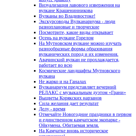
Визуализация лавового извержения на
вулкане Крашенинникова
Вулканы во Владивостоке!
Экскурсоводы Вулканариума - люди
разноплановые и творческие
Посмотрите, какие виды открывает
Осень на вулкане Горелом
На Мутновском вулкане можно изучать
разнообразные формы образования
вулканических пород и их изменения.
Авачинский вулкан не прохлаждается,
работает во всю
Космические ландшафты Мутновского
вулкана
Не жарко и на Ганалах
Вулканариум представляет вечерний
РЕЛАКС с музыкальным дуэтом «Грани»
Выцветы Корякских нарзанов
Сила желания дает результат
Делу - время
Отмечайте Новогодние праздники в первом
и единственном камчатском экопарке -
Ойкумена. Обитаемая земля.
На Камчатке вновь историческое