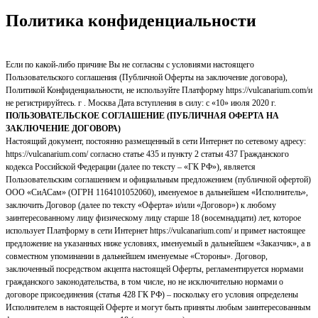
Политика конфиденциальности
Если по какой-либо причине Вы не согласны с условиями настоящего
Пользовательского соглашения (Публичной Оферты на заключение договора),
Политикой Конфиденциальности, не используйте Платформу https://vulcanarium.com/и
не регистрируйтесь. г . Москва Дата вступления в силу: с «10» июля 2020 г.
ПОЛЬЗОВАТЕЛЬСКОЕ СОГЛАШЕНИЕ (ПУБЛИЧНАЯ ОФЕРТА НА
ЗАКЛЮЧЕНИЕ ДОГОВОРА)
Настоящий документ, постоянно размещенный в сети Интернет по сетевому адресу:
https://vulcanarium.com/ согласно статье 435 и пункту 2 статьи 437 Гражданского
кодекса Российской Федерации (далее по тексту – «ГК РФ»), является
Пользовательским соглашением и официальным предложением (публичной офертой)
ООО «СиАСам» (ОГРН 1164101052060), именуемое в дальнейшем «Исполнитель»,
заключить Договор (далее по тексту «Оферта» и/или «Договор») к любому
заинтересованному лицу физическому лицу старше 18 (восемнадцати) лет, которое
использует Платформу в сети Интернет https://vulcanarium.com/ и примет настоящее
предложение на указанных ниже условиях, именуемый в дальнейшем «Заказчик», а в
совместном упоминании в дальнейшем именуемые «Стороны». Договор,
заключенный посредством акцепта настоящей Оферты, регламентируется нормами
гражданского законодательства, в том числе, но не исключительно нормами о
договоре присоединения (статья 428 ГК РФ) – поскольку его условия определены
Исполнителем в настоящей Оферте и могут быть приняты любым заинтересованным