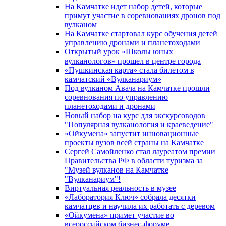
На Камчатке идет набор детей, которые
примут участие в соревнованиях дронов под
вулканом
На Камчатке стартовал курс обучения детей
управлению дронами и планетоходами
Открытый урок «Школы юных
вулканологов» прошел в центре города
«Пушкинская карта» стала билетом в
камчатский «Вулканариум»
Под вулканом Авача на Камчатке прошли
соревнования по управлению
планетоходами и дронами
Новый набор на курс для экскурсоводов
"Популярная вулканология и краеведение"
«Ойкумена» запустит инновационные
проекты вузов всей страны на Камчатке
Сергей Самойленко стал лауреатом премии
Правительства РФ в области туризма за
"Музей вулканов на Камчатке
"Вулканариум"!
Виртуальная реальность в музее
«Лаборатория Ключ» собрала десятки
камчатцев и научила их работать с деревом
«Ойкумена» примет участие во
всероссийском бизнес-форуме