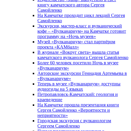
книгу камчатского автора Сергея
Самойленко
На Камчатке проходит цикл лекций Сергея
Самойленко
Экскурсия, мастер-класс и вулканический
кофе – «Вулканариум» на Камчатке готовит
программу на «Ночь музеев»
Музей «Вулканариум» стал партнёром
проекта «КАМбалл»
В журнале «Вокруг света» вышла статья
камчатского вулканолога Сергея Самойленко
Более 60 человек посетило Ночь в музее
«Вулканариум»
Авторские экскурсии Геннадия Артемьева в
«Вулканариуме»
Теперь в музее «Вулканариум» доступны
аудиогиды на 5 языках
Петропавловск-Камчатский: геология и
краеведение
На Камчатке прошла презентация книги
Сергея Самойленко «Вероятности и
неприятности»
Городская экскурсия с вулканологом
Сергеем Самойленко