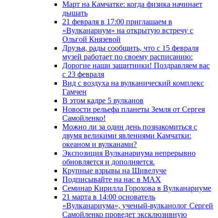
Март на Камчатке: когда физика начинает
дышать
21 февраля в 17:00 приглашаем в
«Вулканариум» на открытую встречу с
Ольгой Князевой
Друзья, рады сообщить, что с 15 февраля
музей работает по своему расписанию:
Дорогие наши защитники! Поздравляем вас
с 23 февраля
Вид с воздуха на вулканический комплекс
Гамчен
В этом кадре 5 вулканов
Новости рельефа планеты Земля от Сергея
Самойленко!
Можно ли за один день познакомиться с
двумя великими явлениями Камчатки:
океаном и вулканами?
Экспозиция Вулканариума непрерывно
обновляется и дополняется.
Крупные взрывы на Шивелуче
Подписывайте на нас в MAX
Семинар Кирилла Горохова в Вулканариуме
21 марта в 14:00 основатель
«Вулканариума», ученый-вулканолог Сергей
Самойленко проведет эксклюзивную