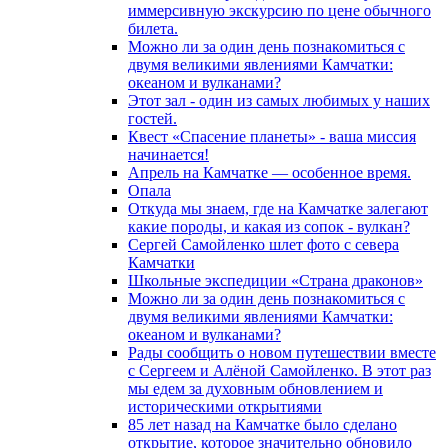
иммерсивную экскурсию по цене обычного
билета.
Можно ли за один день познакомиться с
двумя великими явлениями Камчатки:
океаном и вулканами?
Этот зал - один из самых любимых у наших
гостей.
Квест «Спасение планеты» - ваша миссия
начинается!
Апрель на Камчатке — особенное время.
Опала
Откуда мы знаем, где на Камчатке залегают
какие породы, и какая из сопок - вулкан?
Сергей Самойленко шлет фото с севера
Камчатки
Школьные экспедиции «Страна драконов»
Можно ли за один день познакомиться с
двумя великими явлениями Камчатки:
океаном и вулканами?
Рады сообщить о новом путешествии вместе
с Сергеем и Алёной Самойленко. В этот раз
мы едем за духовным обновлением и
историческими открытиями
85 лет назад на Камчатке было сделано
открытие, которое значительно обновило