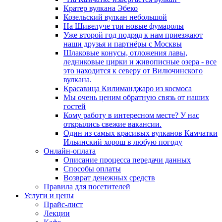
Кратер вулкана Эбеко
Козельский вулкан небольшой
На Шивелуче три новые фумаролы
Уже второй год подряд к нам приезжают
наши друзья и партнёры с Москвы
Шлаковые конусы, отложения лавы,
ледниковые цирки и живописные озера - все
это находится к северу от Вилючинского
вулкана.
Красавица Килиманджаро из космоса
Мы очень ценим обратную связь от наших
гостей
Кому работу в интересном месте? У нас
открылись свежие вакансии.
Один из самых красивых вулканов Камчатки
Ильинский хорош в любую погоду
Онлайн-оплата
Описание процесса передачи данных
Способы оплаты
Возврат денежных средств
Правила для посетителей
Услуги и цены
Прайс-лист
Лекции