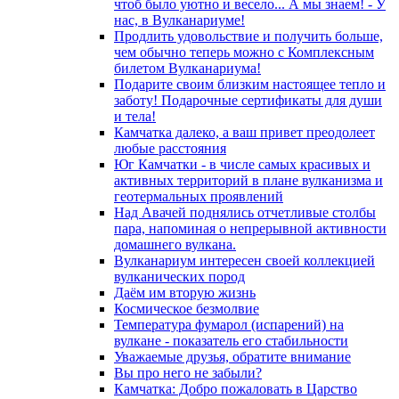
чтоб было уютно и весело... А мы знаем! - У
нас, в Вулканариуме!
Продлить удовольствие и получить больше,
чем обычно теперь можно с Комплексным
билетом Вулканариума!
Подарите своим близким настоящее тепло и
заботу! Подарочные сертификаты для души
и тела!
Камчатка далеко, а ваш привет преодолеет
любые расстояния
Юг Камчатки - в числе самых красивых и
активных территорий в плане вулканизма и
геотермальных проявлений
Над Авачей поднялись отчетливые столбы
пара, напоминая о непрерывной активности
домашнего вулкана.
Вулканариум интересен своей коллекцией
вулканических пород
Даём им вторую жизнь
Космическое безмолвие
Температура фумарол (испарений) на
вулкане - показатель его стабильности
Уважаемые друзья, обратите внимание
Вы про него не забыли?
Камчатка: Добро пожаловать в Царство