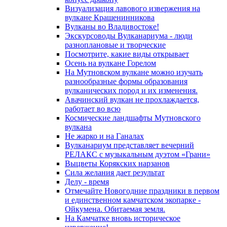
Визуализация лавового извержения на
вулкане Крашенинникова
Вулканы во Владивостоке!
Экскурсоводы Вулканариума - люди
разноплановые и творческие
Посмотрите, какие виды открывает
Осень на вулкане Горелом
На Мутновском вулкане можно изучать
разнообразные формы образования
вулканических пород и их изменения.
Авачинский вулкан не прохлаждается,
работает во всю
Космические ландшафты Мутновского
вулкана
Не жарко и на Ганалах
Вулканариум представляет вечерний
РЕЛАКС с музыкальным дуэтом «Грани»
Выцветы Корякских нарзанов
Сила желания дает результат
Делу - время
Отмечайте Новогодние праздники в первом
и единственном камчатском экопарке -
Ойкумена. Обитаемая земля.
На Камчатке вновь историческое