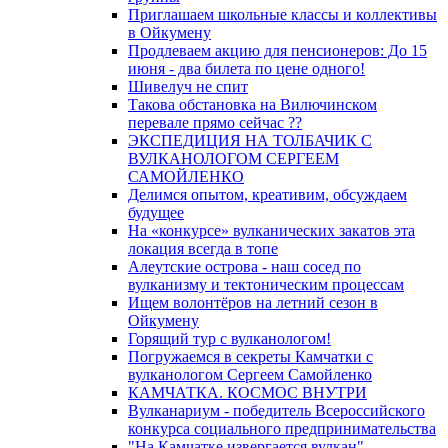
Приглашаем школьные классы и коллективы
в Ойкумену
Продлеваем акцию для пенсионеров: До 15
июня - два билета по цене одного!
Шивелуч не спит
Такова обстановка на Вилючинском
перевале прямо сейчас ??
ЭКСПЕДИЦИЯ НА ТОЛБАЧИК С
ВУЛКАНОЛОГОМ СЕРГЕЕМ
САМОЙЛЕНКО
Делимся опытом, креативим, обсуждаем
будущее
На «конкурсе» вулканических закатов эта
локация всегда в топе
Алеутские острова - наш сосед по
вулканизму и тектоническим процессам
Ищем волонтёров на летний сезон в
Ойкумену
Горящий тур с вулканологом!
Погружаемся в секреты Камчатки с
вулканологом Сергеем Самойленко
КАМЧАТКА. КОСМОС ВНУТРИ
Вулканариум - победитель Всероссийского
конкурса социального предпринимательства
"На Камчатке извергается вулкан"