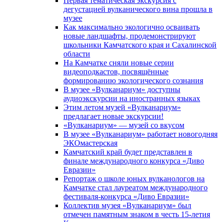
Первая тематическая экскурсия с
дегустацией вулканического вина прошла в
музее
Как максимально экологично осваивать
новые ландшафты, продемонстрируют
школьники Камчатского края и Сахалинской
области
На Камчатке сняли новые серии
видеоподкастов, посвящённые
формированию экологического сознания
В музее «Вулканариум» доступны
аудиоэкскурсии на иностранных языках
Этим летом музей «Вулканариум»
предлагает новые экскурсии!
«Вулканариум» — музей со вкусом
В музее «Вулканариум» работает новогодняя
ЭКОмастерская
Камчатский край будет представлен в
финале международного конкурса «Диво
Евразии»
Репортаж о школе юных вулканологов на
Камчатке стал лауреатом международного
фестиваля-конкурса «Диво Евразии»
Коллектив музея «Вулканариум» был
отмечен памятным знаком в честь 15-летия