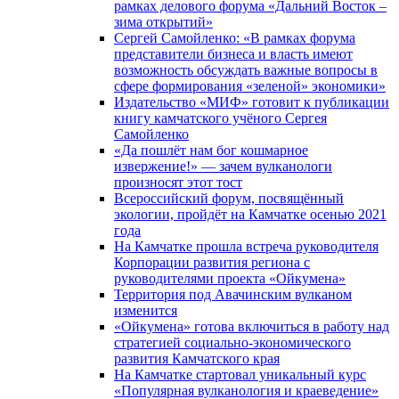
рамках делового форума «Дальний Восток –
зима открытий»
Сергей Самойленко: «В рамках форума
представители бизнеса и власть имеют
возможность обсуждать важные вопросы в
сфере формирования «зеленой» экономики»
Издательство «МИФ» готовит к публикации
книгу камчатского учёного Сергея
Самойленко
«Да пошлёт нам бог кошмарное
извержение!» — зачем вулканологи
произносят этот тост
Всероссийский форум, посвящённый
экологии, пройдёт на Камчатке осенью 2021
года
На Камчатке прошла встреча руководителя
Корпорации развития региона с
руководителями проекта «Ойкумена»
Территория под Авачинским вулканом
изменится
«Ойкумена» готова включиться в работу над
стратегией социально-экономического
развития Камчатского края
На Камчатке стартовал уникальный курс
«Популярная вулканология и краеведение»