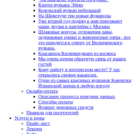
Кратер вулкана Эбеко
Козельский вулкан небольшой
На Шивелуче три новые фумаролы
Уже второй год подряд к нам приезжают
наши друзья и партнёры с Москвы
Шлаковые конусы, отложения лавы,
ледниковые цирки и живописные озера - все
это находится к северу от Вилючинского
вулкана.
Красавица Килиманджаро из космоса
Мы очень ценим обратную связь от наших
гостей
Кому работу в интересном месте? У нас
открылись свежие вакансии.
Один из самых красивых вулканов Камчатки
Ильинский хорош в любую погоду
Онлайн-оплата
Описание процесса передачи данных
Способы оплаты
Возврат денежных средств
Правила для посетителей
Услуги и цены
Прайс-лист
Лекции