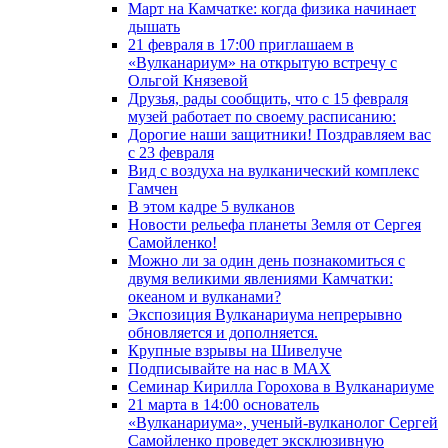
Март на Камчатке: когда физика начинает
дышать
21 февраля в 17:00 приглашаем в
«Вулканариум» на открытую встречу с
Ольгой Князевой
Друзья, рады сообщить, что с 15 февраля
музей работает по своему расписанию:
Дорогие наши защитники! Поздравляем вас
с 23 февраля
Вид с воздуха на вулканический комплекс
Гамчен
В этом кадре 5 вулканов
Новости рельефа планеты Земля от Сергея
Самойленко!
Можно ли за один день познакомиться с
двумя великими явлениями Камчатки:
океаном и вулканами?
Экспозиция Вулканариума непрерывно
обновляется и дополняется.
Крупные взрывы на Шивелуче
Подписывайте на нас в MAX
Семинар Кирилла Горохова в Вулканариуме
21 марта в 14:00 основатель
«Вулканариума», ученый-вулканолог Сергей
Самойленко проведет эксклюзивную