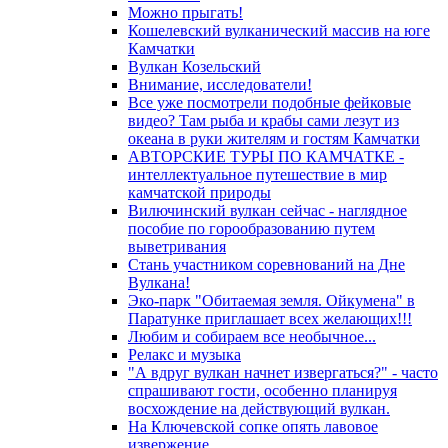
Можно прыгать!
Кошелевский вулканический массив на юге
Камчатки
Вулкан Козельский
Внимание, исследователи!
Все уже посмотрели подобные фейковые
видео? Там рыба и крабы сами лезут из
океана в руки жителям и гостям Камчатки
АВТОРСКИЕ ТУРЫ ПО КАМЧАТКЕ -
интеллектуальное путешествие в мир
камчатской природы
Вилючинский вулкан сейчас - наглядное
пособие по горообразованию путем
выветривания
Стань участником соревнований на Дне
Вулкана!
Эко-парк "Обитаемая земля. Ойкумена" в
Паратунке приглашает всех желающих!!!
Любим и собираем все необычное...
Релакс и музыка
"А вдруг вулкан начнет извергаться?" - часто
спрашивают гости, особенно планируя
восхождение на действующий вулкан.
На Ключевской сопке опять лавовое
извержение