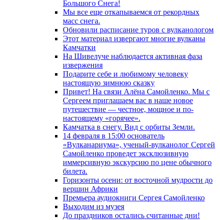
Большого Снега!
Мы все еще откапываемся от рекордных
масс снега.
Обновили расписание туров с вулканологом
Этот материал извергают многие вулканы
Камчатки
На Шивелуче наблюдается активная фаза
извержения
Подарите себе и любимому человеку
настоящую зимнюю сказку
Привет! На связи Алёна Самойленко. Мы с
Сергеем приглашаем вас в наше новое
путешествие — честное, мощное и по-
настоящему «горячее».
Камчатка в снегу. Вид с орбиты Земли.
14 февраля в 15:00 основатель
«Вулканариума», ученый-вулканолог Сергей
Самойленко проведет эксклюзивную
иммерсивную экскурсию по цене обычного
билета.
Горизонты осени: от восточной мудрости до
вершин Африки
Премьера аудиокниги Сергея Самойленко
Выходим из музея
До праздников остались считанные дни!