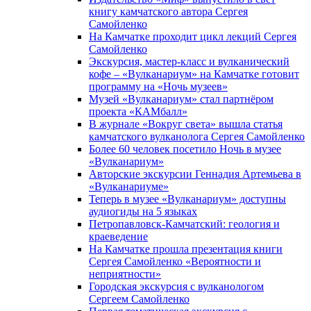
книгу камчатского автора Сергея
Самойленко
На Камчатке проходит цикл лекций Сергея
Самойленко
Экскурсия, мастер-класс и вулканический
кофе – «Вулканариум» на Камчатке готовит
программу на «Ночь музеев»
Музей «Вулканариум» стал партнёром
проекта «КАМбалл»
В журнале «Вокруг света» вышла статья
камчатского вулканолога Сергея Самойленко
Более 60 человек посетило Ночь в музее
«Вулканариум»
Авторские экскурсии Геннадия Артемьева в
«Вулканариуме»
Теперь в музее «Вулканариум» доступны
аудиогиды на 5 языках
Петропавловск-Камчатский: геология и
краеведение
На Камчатке прошла презентация книги
Сергея Самойленко «Вероятности и
неприятности»
Городская экскурсия с вулканологом
Сергеем Самойленко