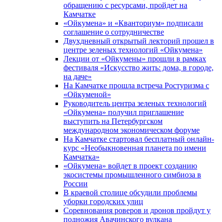
обращению с ресурсами, пройдет на
Камчатке
«Ойкумена» и «Кванториум» подписали
соглашение о сотрудничестве
Двухдневный открытый лекторий прошел в
центре зеленых технологий «Ойкумена»
Лекции от «Ойкумены» прошли в рамках
фестиваля «Искусство жить: дома, в городе,
на даче»
На Камчатке прошла встреча Ростуризма с
«Ойкуменой»
Руководитель центра зеленых технологий
«Ойкумена» получил приглашение
выступить на Петербургском
международном экономическом форуме
На Камчатке стартовал бесплатный онлайн-
курс «Необыкновенная планета по имени
Камчатка»
«Ойкумена» войдет в проект созданию
экосистемы промышленного симбиоза в
России
В краевой столице обсудили проблемы
уборки городских улиц
Соревнования роверов и дронов пройдут у
подножия Авачинского вулкана