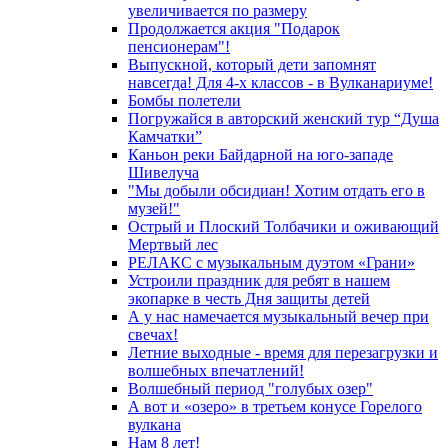
увеличивается по размеру
Продолжается акция "Подарок
пенсионерам"!
Выпускной, который дети запомнят
навсегда! Для 4-х классов - в Вулканариуме!
Бомбы полетели
Погружайся в авторский женский тур “Душа
Камчатки”
Каньон реки Байдарной на юго-западе
Шивелуча
"Мы добыли обсидиан! Хотим отдать его в
музей!"
Острый и Плоский Толбачики и оживающий
Мертвый лес
РЕЛАКС с музыкальным дуэтом «Грани»
Устроили праздник для ребят в нашем
экопарке в честь Дня защиты детей
А у нас намечается музыкальный вечер при
свечах!
Летние выходные - время для перезагрузки и
волшебных впечатлений!
Волшебный период "голубых озер"
А вот и «озеро» в третьем конусе Горелого
вулкана
Нам 8 лет!