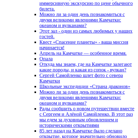
иммерсивную экскурсию по цене обычного
билета.
Можно ли за один день познакомиться с
двумя великими явлениями Камчатки:
океаном и вулканами?
Этот зал - один из самых любимых у наших
гостей.
Квест «Спасение планеты» - ваша миссия
начинается!
Апрель на Камчатке — особенное время.
Опала
Откуда мы знаем, где на Камчатке залегают
какие породы, и какая из сопок - вулкан?
Сергей Самойленко шлет фото с севера
Камчатки
Школьные экспедиции «Страна драконов»
Можно ли за один день познакомиться с
двумя великими явлениями Камчатки:
океаном и вулканами?
Рады сообщить о новом путешествии вместе
с Сергеем и Алёной Самойленко. В этот раз
мы едем за духовным обновлением и
историческими открытиями
85 лет назад на Камчатке было сделано
открытие, которое значительно обновило