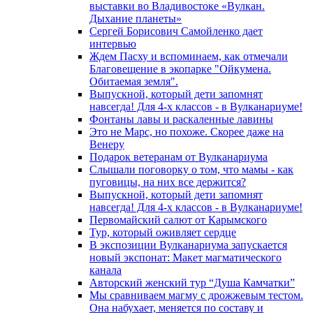
выставки во Владивостоке «Вулкан.
Дыхание планеты»
Сергей Борисович Самойленко дает
интервью
Ждем Пасху и вспоминаем, как отмечали
Благовещение в экопарке "Ойкумена.
Обитаемая земля".
Выпускной, который дети запомнят
навсегда! Для 4-х классов - в Вулканариуме!
Фонтаны лавы и раскаленные лавины
Это не Марс, но похоже. Скорее даже на
Венеру
Подарок ветеранам от Вулканариума
Слышали поговорку о том, что мамы - как
пуговицы, на них все держится?
Выпускной, который дети запомнят
навсегда! Для 4-х классов - в Вулканариуме!
Первомайский салют от Карымского
Тур, который оживляет сердце
В экспозиции Вулканариума запускается
новый экспонат: Макет магматического
канала
Авторский женский тур “Душа Камчатки”
Мы сравниваем магму с дрожжевым тестом.
Она набухает, меняется по составу и