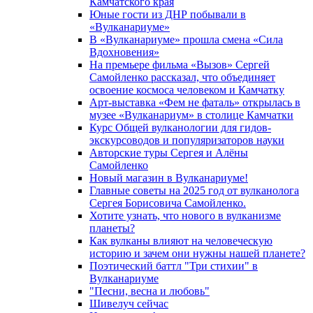
Камчатского края
Юные гости из ДНР побывали в
«Вулканариумe»
В «Вулканариуме» прошла смена «Сила
Вдохновения»
На премьере фильма «Вызов» Сергей
Самойленко рассказал, что объединяет
освоение космоса человеком и Камчатку
Арт-выставка «Фем не фаталь» открылась в
музее «Вулканариум» в столице Камчатки
Курс Общей вулканологии для гидов-
экскурсоводов и популяризаторов науки
Авторские туры Сергея и Алёны
Самойленко
Новый магазин в Вулканариуме!
Главные советы на 2025 год от вулканолога
Сергея Борисовича Самойленко.
Хотите узнать, что нового в вулканизме
планеты?
Как вулканы влияют на человеческую
историю и зачем они нужны нашей планете?
Поэтический баттл "Три стихии" в
Вулканариуме
"Песни, весна и любовь"
Шивелуч сейчас