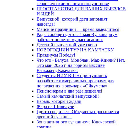
геологические знания о полуострове
ПРОСТРАНСТВО ДЛЯ ВАШИХ ВЫЕЗДОВ
И ИДЕЙ
Выпускной, который дети запомнят
навсегда!
Майские праздники — время замедлиться
Рады сообщить, что с 1 мая Вулканариум
работает по летнему расписанию.
Детский выпускной уже скоро
НОВОГОДНИЙ ТУР НА КАМЧАТКУ
Празднуем Победу!
Что это - Белуха, Монблан, Мак-Кинли? Нет.
Это май 2026 г. на горном массиве
Вачкажец, Камчатка.
Студенты НИУ ВШЭ приступили к
разработке иммерсивных программ для
погружения в эко-парк «Ойкумена»
Пенсионерам в два раза дешевле!
Самый камчатский выпускной!
Взрыв, который ждали
Жара на Шивелуче
Где-то среди леса Ойкумены просыпается
древний вулкан…
Зона активного вулканизма Ключевской
группы