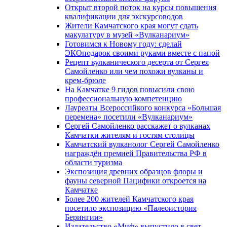
Открыт второй поток на курсы повышения
квалификации для экскурсоводов
Жители Камчатского края могут сдать
макулатуру в музей «Вулканариум»
Готовимся к Новому году: сделай
ЭКОподарок своими руками вместе с папой
Рецепт вулканического десерта от Сергея
Самойленко или чем похожи вулканы и
крем-брюле
На Камчатке 9 гидов повысили свою
профессиональную компетенцию
Лауреаты Всероссийкого конкурса «Большая
перемена» посетили «Вулканариум»
Сергей Самойленко расскажет о вулканах
Камчатки жителям и гостям столицы
Камчатский вулканолог Сергей Самойленко
награждён премией Правительства РФ в
области туризма
Экспозиция древних образцов флоры и
фауны северной Пацифики откроется на
Камчатке
Более 200 жителей Камчатского края
посетило экспозицию «Палеоистория
Берингии»
Издательство «Миф» выпустило в свет