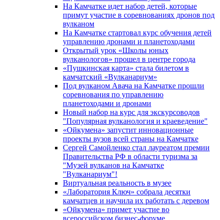
На Камчатке идет набор детей, которые
примут участие в соревнованиях дронов под
вулканом
На Камчатке стартовал курс обучения детей
управлению дронами и планетоходами
Открытый урок «Школы юных
вулканологов» прошел в центре города
«Пушкинская карта» стала билетом в
камчатский «Вулканариум»
Под вулканом Авача на Камчатке прошли
соревнования по управлению
планетоходами и дронами
Новый набор на курс для экскурсоводов
"Популярная вулканология и краеведение"
«Ойкумена» запустит инновационные
проекты вузов всей страны на Камчатке
Сергей Самойленко стал лауреатом премии
Правительства РФ в области туризма за
"Музей вулканов на Камчатке
"Вулканариум"!
Виртуальная реальность в музее
«Лаборатория Ключ» собрала десятки
камчатцев и научила их работать с деревом
«Ойкумена» примет участие во
всероссийском бизнес-форуме