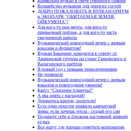
Корякский вулкан в свете северного сияния
Волшебство вулканов для дорогих гостей
ДОБРО ПОЖАЛОВАТЬ В ВУЛКАНАРИУМ
и ЭКОПАРК "ОБИТАЕМАЯ ЗЕМЛЯ.
ОЙКУМЕНА"!
Для кого-то они мечта, для кого-то
привычный пейзаж, а для кого-то часть
ежедневной работы
Вулканический новогодний вечер с живым
вокалом и фуршетом!
Вулкан Бакенинг находится к северу от
Авачинской группы на стыке Ганальского и
Валагинского хребтов
В новый год с новыми приключениями
Не теряемся!
Вулканический новогодний вечер с живым
вокалом и новогодним ужином!
Квест “Спасение планеты!”
А мы опять с наградой!
Держитесь крепче, полетели!
Есть одно простое правило камчатской
зимы: если хочешь тепла - создай его сам
Подарите себе и близким настоящий зимний
отдых
Все ищут, где хорошо отметить корпоратив,