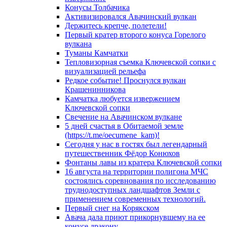
Конусы Толбачика
Активизировался Авачинский вулкан
Держитесь крепче, полетели!
Первый кратер второго конуса Горелого
вулкана
Туманы Камчатки
Тепловизорная съемка Ключевской сопки с
визуализацией рельефа
Редкое событие! Проснулся вулкан
Крашенинникова
Камчатка любуется извержением
Ключевской сопки
Свечение на Авачинском вулкане
5 дней счастья в Обитаемой земле
(https://t.me/oecumene_kam)!
Сегодня у нас в гостях был легендарный
путешественник Фёдор Конюхов
Фонтаны лавы из кратера Ключевской сопки
16 августа на территории полигона МЧС
состоялись соревнования по исследованию
труднодоступных ландшафтов Земли с
применением современных технологий.
Первый снег на Корякском
Авача дала приют прикорнувшему на ее
конусе дракону