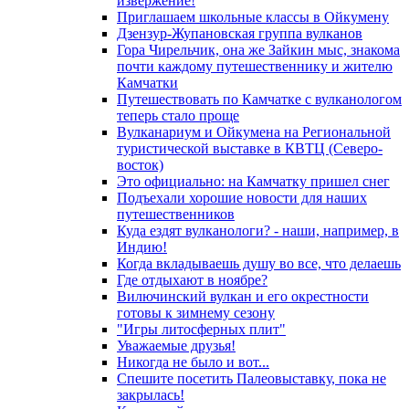
извержение!
Приглашаем школьные классы в Ойкумену
Дзензур-Жупановская группа вулканов
Гора Чирельчик, она же Зайкин мыс, знакома
почти каждому путешественнику и жителю
Камчатки
Путешествовать по Камчатке с вулканологом
теперь стало проще
Вулканариум и Ойкумена на Региональной
туристической выставке в КВТЦ (Северо-
восток)
Это официально: на Камчатку пришел снег
Подъехали хорошие новости для наших
путешественников
Куда ездят вулканологи? - наши, например, в
Индию!
Когда вкладываешь душу во все, что делаешь
Где отдыхают в ноябре?
Вилючинский вулкан и его окрестности
готовы к зимнему сезону
"Игры литосферных плит"
Уважаемые друзья!
Никогда не было и вот...
Спешите посетить Палеовыставку, пока не
закрылась!