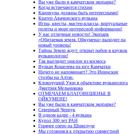
Вы уже были в камчатском экопарке?
Когда встречаются стихии
Каникулы должны быть интересными!
Кратер Авачинского вулкана
Игры, квесты, мастер-классы, виртуальные
полеты и море интересной информации!
У нас отличные новости! Экопарк
«Обитаемая земля. Ойкумена» выходит на
новый уровень!
Тайны Земли ждут: открыт набор в кружок
вулканологии!
Так выглядит циклон из космоса
Вулкан Кошелева на юге Камчатки
Ничего не напоминает? Это Ининские
столбы на Алтае.
Клокочущий Узон в объективе вулканолога
Дмитрия Мельникова
ОТМЕЧАЕМ БЛАГОВЕЩЕНЬЕ В
ОЙКУМЕНЕ!
Вы уже были в камчатском экопарке?
Северный Черпук
В одном кадре - 4 вулкана
Купол 300 лет РАН
Горячее озеро на Шивелуче
Мы готовимся к открытию совместной