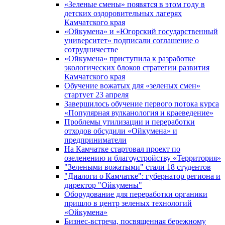
«Зеленые смены» появятся в этом году в
детских оздоровительных лагерях
Камчатского края
«Ойкумена» и «Югорский государственный
университет» подписали соглашение о
сотрудничестве
«Ойкумена» приступила к разработке
экологических блоков стратегии развития
Камчатского края
Обучение вожатых для «зеленых смен»
стартует 23 апреля
Завершилось обучение первого потока курса
«Популярная вулканология и краеведение»
Проблемы утилизации и переработки
отходов обсудили «Ойкумена» и
предприниматели
На Камчатке стартовал проект по
озеленению и благоустройству «Территория»
"Зелеными вожатыми" стали 18 студентов
"Диалоги о Камчатке": губернатор региона и
директор "Ойкумены"
Оборудование для переработки органики
пришло в центр зеленых технологий
«Ойкумена»
Бизнес-встреча, посвященная бережному