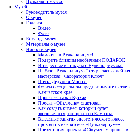
Вулканы и космос
Музей
Руководитель музея
О музее
Галерея
Видео
Фото
Команда музея
Материалы о музее
Новости музея
Мамонты в Вулканариуме!
Подарите близким необычный ПОДАРОК!
Интересные каникулы с Вулканариумом!
На базе "Вулканариума" открылась семейная
мастерская "Лаборатория Ключ"
Почта Дедушки Мороза
Форум о социальном предпринимательстве в
Камчатском крае
Проект «Сказки Кутха»
Проект «Ойкумена» стартовал
Как создать бизнес, который будет
экологичным, говорили на Камчатке
Выездные занятия энергетического класса
проходят в камчатском «Вулканариуме»
Презентация проекта «Ойкумена» прошла в