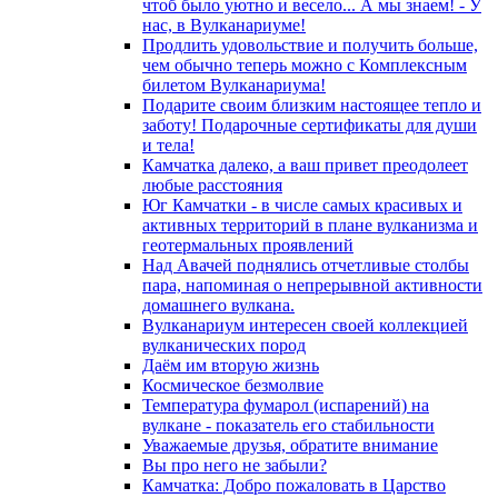
чтоб было уютно и весело... А мы знаем! - У
нас, в Вулканариуме!
Продлить удовольствие и получить больше,
чем обычно теперь можно с Комплексным
билетом Вулканариума!
Подарите своим близким настоящее тепло и
заботу! Подарочные сертификаты для души
и тела!
Камчатка далеко, а ваш привет преодолеет
любые расстояния
Юг Камчатки - в числе самых красивых и
активных территорий в плане вулканизма и
геотермальных проявлений
Над Авачей поднялись отчетливые столбы
пара, напоминая о непрерывной активности
домашнего вулкана.
Вулканариум интересен своей коллекцией
вулканических пород
Даём им вторую жизнь
Космическое безмолвие
Температура фумарол (испарений) на
вулкане - показатель его стабильности
Уважаемые друзья, обратите внимание
Вы про него не забыли?
Камчатка: Добро пожаловать в Царство