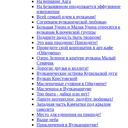
На вершине Аага
На Безымянном продолжается эффузивное
извержение
Всей семьей идем к вулканам!
Согреваем вулканической любовью
Большая Удина и Малая Удина относятся к
вулканам Ключевской группы
Подарите радость быть творцом!
Это ваш праздник! Приходите!
Проведите свой корпоратив в арт-кафе
«Ойкумена»
Озеро Зеленое в кратере вулкана Малый
Семячик
Дорогие друзья и коллеги!
Вулканические острова Курильской дуги
Вулкан Крестовский
Масленичные гуляния в Ойкумене!
Масленица в Вулканариуме
Три брата - дайки или нет?
Дарите интересное, радуйте любимых!
Западная часть Камчатки под крылом
самолета
Место для единения на природе!
Выше неба
Приключения в Вулканариуме!