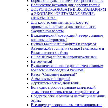
Корякский вулкан в свете северного сияния
Волшебство вулканов для дорогих гостей
ДОБРО ПОЖАЛОВАТЬ В ВУЛКАНАРИУМ
и ЭКОПАРК "ОБИТАЕМАЯ ЗЕМЛЯ.
ОЙКУМЕНА"!
Для кого-то они мечта, для кого-то
привычный пейзаж, а для кого-то часть
ежедневной работы
Вулканический новогодний вечер с живым
вокалом и фуршетом!
Вулкан Бакенинг находится к северу от
Авачинской группы на стыке Ганальского и
Валагинского хребтов
В новый год с новыми приключениями
Не теряемся!
Вулканический новогодний вечер с живым
вокалом и новогодним ужином!
Квест “Спасение планеты!”
А мы опять с наградой!
Держитесь крепче, полетели!
Есть одно простое правило камчатской
зимы: если хочешь тепла - создай его сам
Подарите себе и близким настоящий зимний
отдых
Все ищут, где хорошо отметить корпоратив,