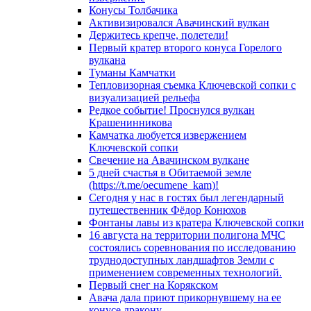
Конусы Толбачика
Активизировался Авачинский вулкан
Держитесь крепче, полетели!
Первый кратер второго конуса Горелого
вулкана
Туманы Камчатки
Тепловизорная съемка Ключевской сопки с
визуализацией рельефа
Редкое событие! Проснулся вулкан
Крашенинникова
Камчатка любуется извержением
Ключевской сопки
Свечение на Авачинском вулкане
5 дней счастья в Обитаемой земле
(https://t.me/oecumene_kam)!
Сегодня у нас в гостях был легендарный
путешественник Фёдор Конюхов
Фонтаны лавы из кратера Ключевской сопки
16 августа на территории полигона МЧС
состоялись соревнования по исследованию
труднодоступных ландшафтов Земли с
применением современных технологий.
Первый снег на Корякском
Авача дала приют прикорнувшему на ее
конусе дракону