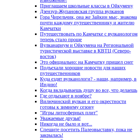
извержение!
Приглашаем школьные классы в Ойкумену
Дзензур-Жупановская группа вулканов
Гора Чирельчик, она же Зайкин мыс, знакома
почти каждому путешественнику и жителю
Камчатки
Путешествовать по Камчатке с вулканологом
теперь стало проще
Вулканариум и Ойкумена на Региональной
туристической выставке в КВТЦ (Северо-
восток)
Это официально: на Камчатку пришел снег
Подъехали хорошие новости для наших
путешественников
Куда ездят вулканологи? - наши, например, в
Индию!
Когда вкладываешь душу во все, что делаешь
Где отдыхают в ноябре?
Вилючинский вулкан и его окрестности
готовы к зимнему сезону
"Игры литосферных плит"
Уважаемые друзья!
Никогда не было и вот...
Спешите посетить Палеовыставку, пока не
закрылась!