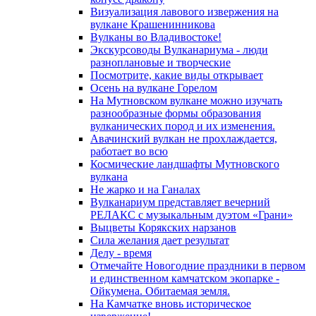
Визуализация лавового извержения на
вулкане Крашенинникова
Вулканы во Владивостоке!
Экскурсоводы Вулканариума - люди
разноплановые и творческие
Посмотрите, какие виды открывает
Осень на вулкане Горелом
На Мутновском вулкане можно изучать
разнообразные формы образования
вулканических пород и их изменения.
Авачинский вулкан не прохлаждается,
работает во всю
Космические ландшафты Мутновского
вулкана
Не жарко и на Ганалах
Вулканариум представляет вечерний
РЕЛАКС с музыкальным дуэтом «Грани»
Выцветы Корякских нарзанов
Сила желания дает результат
Делу - время
Отмечайте Новогодние праздники в первом
и единственном камчатском экопарке -
Ойкумена. Обитаемая земля.
На Камчатке вновь историческое