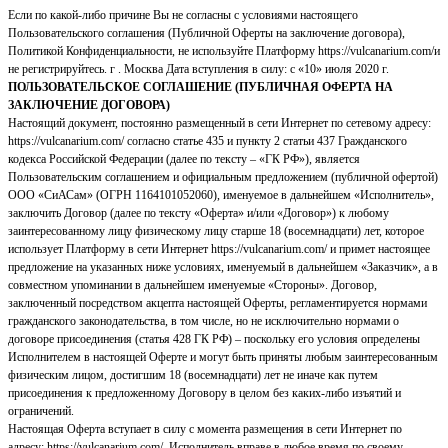
Если по какой-либо причине Вы не согласны с условиями настоящего
Пользовательского соглашения (Публичной Оферты на заключение договора),
Политикой Конфиденциальности, не используйте Платформу https://vulcanarium.com/и
не регистрируйтесь. г . Москва Дата вступления в силу: с «10» июля 2020 г.
ПОЛЬЗОВАТЕЛЬСКОЕ СОГЛАШЕНИЕ (ПУБЛИЧНАЯ ОФЕРТА НА
ЗАКЛЮЧЕНИЕ ДОГОВОРА)
Настоящий документ, постоянно размещенный в сети Интернет по сетевому адресу:
https://vulcanarium.com/ согласно статье 435 и пункту 2 статьи 437 Гражданского
кодекса Российской Федерации (далее по тексту – «ГК РФ»), является
Пользовательским соглашением и официальным предложением (публичной офертой)
ООО «СиАСам» (ОГРН 1164101052060), именуемое в дальнейшем «Исполнитель»,
заключить Договор (далее по тексту «Оферта» и/или «Договор») к любому
заинтересованному лицу физическому лицу старше 18 (восемнадцати) лет, которое
использует Платформу в сети Интернет https://vulcanarium.com/ и примет настоящее
предложение на указанных ниже условиях, именуемый в дальнейшем «Заказчик», а в
совместном упоминании в дальнейшем именуемые «Стороны». Договор,
заключенный посредством акцепта настоящей Оферты, регламентируется нормами
гражданского законодательства, в том числе, но не исключительно нормами о
договоре присоединения (статья 428 ГК РФ) – поскольку его условия определены
Исполнителем в настоящей Оферте и могут быть приняты любым заинтересованным
физическим лицом, достигшим 18 (восемнадцати) лет не иначе как путем
присоединения к предложенному Договору в целом без каких-либо изъятий и
ограничений.
Настоящая Оферта вступает в силу с момента размещения в сети Интернет по
адресу: https://vulcanarium.com/. Исполнитель вправе в любое время по своему