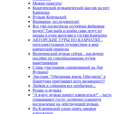
Можно прыгать!
Кошелевский вулканический массив на юге
Камчатки
Вулкан Козельский
Внимание, исследователи!
Все уже посмотрели подобные фейковые
видео? Там рыба и крабы сами лезут из
океана в руки жителям и гостям Камчатки
АВТОРСКИЕ ТУРЫ ПО КАМЧАТКЕ -
интеллектуальное путешествие в мир
камчатской природы
Вилючинский вулкан сейчас - наглядное
пособие по горообразованию путем
выветривания
Стань участником соревнований на Дне
Вулкана!
Эко-парк "Обитаемая земля. Ойкумена" в
Паратунке приглашает всех желающих!!!
Любим и собираем все необычное...
Релакс и музыка
"А вдруг вулкан начнет извергаться?" - часто
спрашивают гости, особенно планируя
восхождение на действующий вулкан.
На Ключевской сопке опять лавовое
извержение