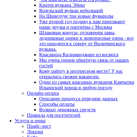
Кратер вулкана Эбеко
Козельский вулкан небольшой
На Шивелуче три новые фумаролы
Уже второй год подряд к нам приезжают
наши друзья и партнёры с Москвы
Шлаковые конусы, отложения лавы,
ледниковые цирки и живописные озера - все
это находится к северу от Вилючинского
вулкана.
Красавица Килиманджаро из космоса
Мы очень ценим обратную связь от наших
гостей
Кому работу в интересном месте? У нас
открылись свежие вакансии.
Один из самых красивых вулканов Камчатки
Ильинский хорош в любую погоду
Онлайн-оплата
Описание процесса передачи данных
Способы оплаты
Возврат денежных средств
Правила для посетителей
Услуги и цены
Прайс-лист
Лекции