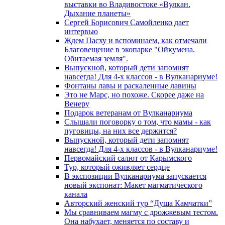
выставки во Владивостоке «Вулкан.
Дыхание планеты»
Сергей Борисович Самойленко дает
интервью
Ждем Пасху и вспоминаем, как отмечали
Благовещение в экопарке "Ойкумена.
Обитаемая земля".
Выпускной, который дети запомнят
навсегда! Для 4-х классов - в Вулканариуме!
Фонтаны лавы и раскаленные лавины
Это не Марс, но похоже. Скорее даже на
Венеру
Подарок ветеранам от Вулканариума
Слышали поговорку о том, что мамы - как
пуговицы, на них все держится?
Выпускной, который дети запомнят
навсегда! Для 4-х классов - в Вулканариуме!
Первомайский салют от Карымского
Тур, который оживляет сердце
В экспозиции Вулканариума запускается
новый экспонат: Макет магматического
канала
Авторский женский тур “Душа Камчатки”
Мы сравниваем магму с дрожжевым тестом.
Она набухает, меняется по составу и