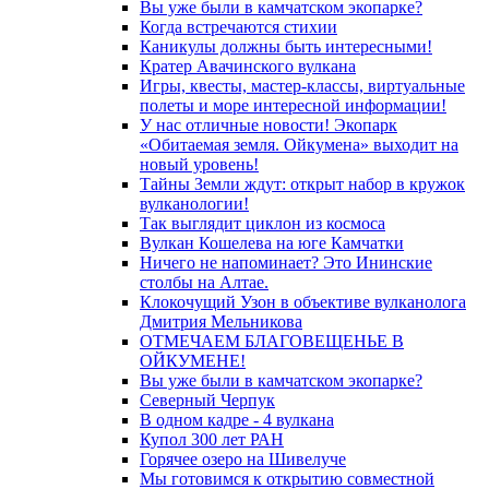
Вы уже были в камчатском экопарке?
Когда встречаются стихии
Каникулы должны быть интересными!
Кратер Авачинского вулкана
Игры, квесты, мастер-классы, виртуальные
полеты и море интересной информации!
У нас отличные новости! Экопарк
«Обитаемая земля. Ойкумена» выходит на
новый уровень!
Тайны Земли ждут: открыт набор в кружок
вулканологии!
Так выглядит циклон из космоса
Вулкан Кошелева на юге Камчатки
Ничего не напоминает? Это Ининские
столбы на Алтае.
Клокочущий Узон в объективе вулканолога
Дмитрия Мельникова
ОТМЕЧАЕМ БЛАГОВЕЩЕНЬЕ В
ОЙКУМЕНЕ!
Вы уже были в камчатском экопарке?
Северный Черпук
В одном кадре - 4 вулкана
Купол 300 лет РАН
Горячее озеро на Шивелуче
Мы готовимся к открытию совместной