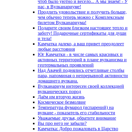
чтоб было уютно и весело... А мы знаем! - У
нас, в Вулканариуме!
Продлить удовольствие и получить больше,
чем обычно теперь можно с Комплексным
билетом Вулканариума!
Подарите своим близким настоящее тепло и
заботу! Подарочные сертификаты для души
и тела!
Камчатка далеко, а ваш привет преодолеет
любые расстояния
Юг Камчатки - в числе самых красивых и
активных территорий в плане вулканизма и
геотермальных проявлений
Над Авачей поднялись отчетливые столбы
пара, напоминая о непрерывной активности
домашнего вулкана.
Вулканариум интересен своей коллекцией
вулканических пород
Даём им вторую жизнь
Космическое безмолвие
Температура фумарол (испарений) на
вулкане - показатель его стабильности
Уважаемые друзья, обратите внимание
Вы про него не забыли?
Камчатка: Добро пожаловать в Царство