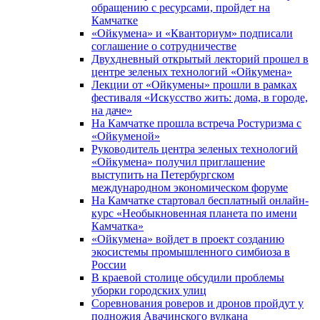
обращению с ресурсами, пройдет на
Камчатке
«Ойкумена» и «Кванториум» подписали
соглашение о сотрудничестве
Двухдневный открытый лекторий прошел в
центре зеленых технологий «Ойкумена»
Лекции от «Ойкумены» прошли в рамках
фестиваля «Искусство жить: дома, в городе,
на даче»
На Камчатке прошла встреча Ростуризма с
«Ойкуменой»
Руководитель центра зеленых технологий
«Ойкумена» получил приглашение
выступить на Петербургском
международном экономическом форуме
На Камчатке стартовал бесплатный онлайн-
курс «Необыкновенная планета по имени
Камчатка»
«Ойкумена» войдет в проект созданию
экосистемы промышленного симбиоза в
России
В краевой столице обсудили проблемы
уборки городских улиц
Соревнования роверов и дронов пройдут у
подножия Авачинского вулкана