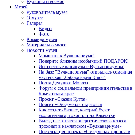
Вулканы и космос
Музей
Руководитель музея
О музее
Галерея
Видео
Фото
Команда музея
Материалы о музее
Новости музея
Мамонты в Вулканариуме!
Подарите близким необычный ПОДАРОК!
Интересные каникулы с Вулканариумом!
На базе "Вулканариума" открылась семейная
мастерская "Лаборатория Ключ"
Почта Дедушки Мороза
Форум о социальном предпринимательстве в
Камчатском крае
Проект «Сказки Кутха»
Проект «Ойкумена» стартовал
Как создать бизнес, который будет
экологичным, говорили на Камчатке
Выездные занятия энергетического класса
проходят в камчатском «Вулканариуме»
Презентация проекта «Ойкумена» прошла в