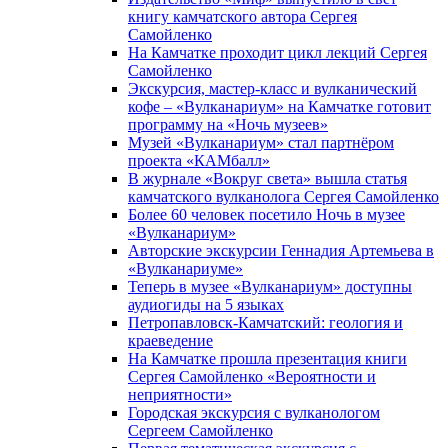
книгу камчатского автора Сергея
Самойленко
На Камчатке проходит цикл лекций Сергея
Самойленко
Экскурсия, мастер-класс и вулканический
кофе – «Вулканариум» на Камчатке готовит
программу на «Ночь музеев»
Музей «Вулканариум» стал партнёром
проекта «КАМбалл»
В журнале «Вокруг света» вышла статья
камчатского вулканолога Сергея Самойленко
Более 60 человек посетило Ночь в музее
«Вулканариум»
Авторские экскурсии Геннадия Артемьева в
«Вулканариуме»
Теперь в музее «Вулканариум» доступны
аудиогиды на 5 языках
Петропавловск-Камчатский: геология и
краеведение
На Камчатке прошла презентация книги
Сергея Самойленко «Вероятности и
неприятности»
Городская экскурсия с вулканологом
Сергеем Самойленко