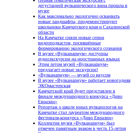
Первая тематическая экскурсия с
дегустацией вулканического вина прошла в
музее
Как максимально экологично осваивать
новые ландшафты, продемонстрируют
школьники Камчатского края и Сахалинской
области
На Камчатке сняли новые серии
видеоподкастов, посвящённые
формированию экологического сознания
В музее «Вулканариум» доступны
аудиоэкскурсии на иностранных языках
Этим летом музей «Вулканариум»
предлагает новые экскурсии!
«Вулканариум» — музей со вкусом
В музее «Вулканариум» работает новогодняя
ЭКОмастерская
Камчатский край будет представлен в
финале международного конкурса «Диво
Евразии»
Репортаж о школе юных вулканологов на
Камчатке стал лауреатом международного
фестиваля-конкурса «Диво Евразии»
Коллектив музея «Вулканариум» был
отмечен памятным знаком в честь 15-летия