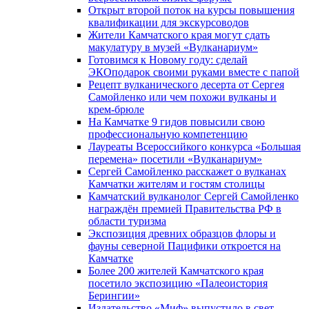
Открыт второй поток на курсы повышения
квалификации для экскурсоводов
Жители Камчатского края могут сдать
макулатуру в музей «Вулканариум»
Готовимся к Новому году: сделай
ЭКОподарок своими руками вместе с папой
Рецепт вулканического десерта от Сергея
Самойленко или чем похожи вулканы и
крем-брюле
На Камчатке 9 гидов повысили свою
профессиональную компетенцию
Лауреаты Всероссийкого конкурса «Большая
перемена» посетили «Вулканариум»
Сергей Самойленко расскажет о вулканах
Камчатки жителям и гостям столицы
Камчатский вулканолог Сергей Самойленко
награждён премией Правительства РФ в
области туризма
Экспозиция древних образцов флоры и
фауны северной Пацифики откроется на
Камчатке
Более 200 жителей Камчатского края
посетило экспозицию «Палеоистория
Берингии»
Издательство «Миф» выпустило в свет