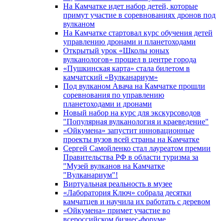
На Камчатке идет набор детей, которые
примут участие в соревнованиях дронов под
вулканом
На Камчатке стартовал курс обучения детей
управлению дронами и планетоходами
Открытый урок «Школы юных
вулканологов» прошел в центре города
«Пушкинская карта» стала билетом в
камчатский «Вулканариум»
Под вулканом Авача на Камчатке прошли
соревнования по управлению
планетоходами и дронами
Новый набор на курс для экскурсоводов
"Популярная вулканология и краеведение"
«Ойкумена» запустит инновационные
проекты вузов всей страны на Камчатке
Сергей Самойленко стал лауреатом премии
Правительства РФ в области туризма за
"Музей вулканов на Камчатке
"Вулканариум"!
Виртуальная реальность в музее
«Лаборатория Ключ» собрала десятки
камчатцев и научила их работать с деревом
«Ойкумена» примет участие во
всероссийском бизнес-форуме