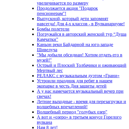
увеличивается по размеру
Продолжается акция "Подарок
пенсионерам"!
Выпускной, который дети запомнят
навсегда! Для 4-х классов - в Вулканариуме!
Бомбы полетели
Погружайся в авторский женский тур “Душа
Камчатки”
Каньон реки Байдарной на юго-западе
Шивелуча
"Мы добыли обсидиан! Хотим отдать его в
музей!"
Острый и Плоский Толбачики и оживающий
Мертвый лес
РЕЛАКС с музыкальным дуэтом «Грани»
Устроили праздник для ребят в нашем
экопарке в честь Дня защиты детей
А у нас намечается музыкальный вечер при
свечах!
Летние выходные - время для перезагрузки и
волшебных впечатлений!
Волшебный период "голубых озер"
А вот и «озеро» в третьем конусе Горелого
вулкана
Нам 8 лет!