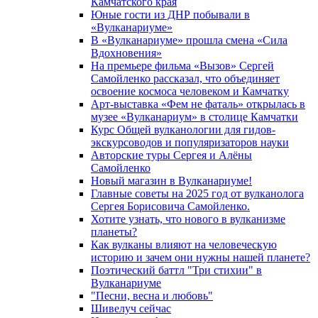
Камчатского края
Юные гости из ДНР побывали в
«Вулканариумe»
В «Вулканариуме» прошла смена «Сила
Вдохновения»
На премьере фильма «Вызов» Сергей
Самойленко рассказал, что объединяет
освоение космоса человеком и Камчатку
Арт-выставка «Фем не фаталь» открылась в
музее «Вулканариум» в столице Камчатки
Курс Общей вулканологии для гидов-
экскурсоводов и популяризаторов науки
Авторские туры Сергея и Алёны
Самойленко
Новый магазин в Вулканариуме!
Главные советы на 2025 год от вулканолога
Сергея Борисовича Самойленко.
Хотите узнать, что нового в вулканизме
планеты?
Как вулканы влияют на человеческую
историю и зачем они нужны нашей планете?
Поэтический баттл "Три стихии" в
Вулканариуме
"Песни, весна и любовь"
Шивелуч сейчас