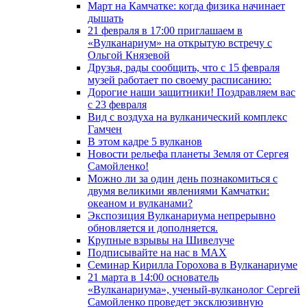
Март на Камчатке: когда физика начинает
дышать
21 февраля в 17:00 приглашаем в
«Вулканариум» на открытую встречу с
Ольгой Князевой
Друзья, рады сообщить, что с 15 февраля
музей работает по своему расписанию:
Дорогие наши защитники! Поздравляем вас
с 23 февраля
Вид с воздуха на вулканический комплекс
Гамчен
В этом кадре 5 вулканов
Новости рельефа планеты Земля от Сергея
Самойленко!
Можно ли за один день познакомиться с
двумя великими явлениями Камчатки:
океаном и вулканами?
Экспозиция Вулканариума непрерывно
обновляется и дополняется.
Крупные взрывы на Шивелуче
Подписывайте на нас в MAX
Семинар Кирилла Горохова в Вулканариуме
21 марта в 14:00 основатель
«Вулканариума», ученый-вулканолог Сергей
Самойленко проведет эксклюзивную