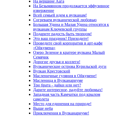
На вершине Аага
На Безымянном продолжается эффузивное
извержение
Всей семьей идем к вулканам!
Согреваем вулканической любовью
Большая Удина и Малая Удина относятся к
вулканам Ключевской группы
Подарите радость быть творцом!
Это ваш праздник! Приходите!
Проведите свой корпоратив в арт-кафе
«Ойкумена»
Озеро Зеленое в кратере вулкана Малый
Семячик
Дорогие друзья и коллеги!
Вулканические острова Курильской дуги
Вулкан Крестовский
Масленичные гуляния в Ойкумене!
Масленица в Вулканариуме
Три брата - дайки или нет?
Дарите интересное, радуйте любимых!
Западная часть Камчатки под крылом
самолета
Место для единения на природе!
Выше неба
Приключения в Вулканариуме!