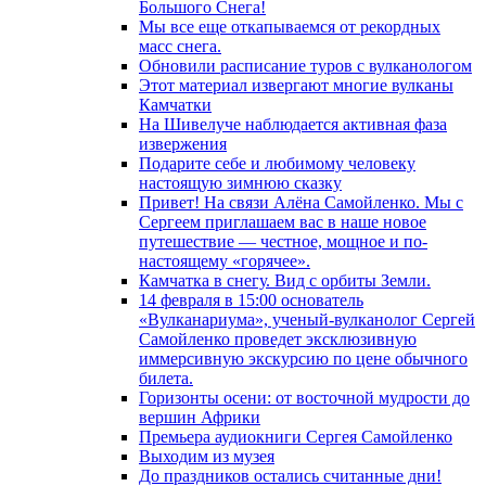
Большого Снега!
Мы все еще откапываемся от рекордных
масс снега.
Обновили расписание туров с вулканологом
Этот материал извергают многие вулканы
Камчатки
На Шивелуче наблюдается активная фаза
извержения
Подарите себе и любимому человеку
настоящую зимнюю сказку
Привет! На связи Алёна Самойленко. Мы с
Сергеем приглашаем вас в наше новое
путешествие — честное, мощное и по-
настоящему «горячее».
Камчатка в снегу. Вид с орбиты Земли.
14 февраля в 15:00 основатель
«Вулканариума», ученый-вулканолог Сергей
Самойленко проведет эксклюзивную
иммерсивную экскурсию по цене обычного
билета.
Горизонты осени: от восточной мудрости до
вершин Африки
Премьера аудиокниги Сергея Самойленко
Выходим из музея
До праздников остались считанные дни!