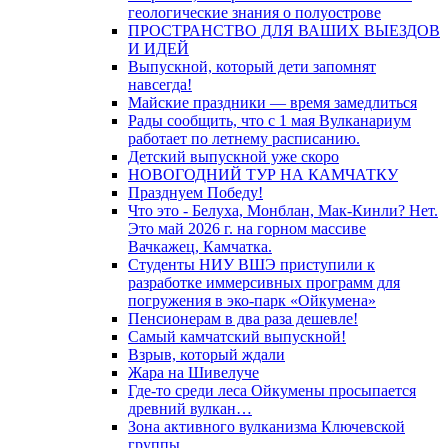
геологические знания о полуострове
ПРОСТРАНСТВО ДЛЯ ВАШИХ ВЫЕЗДОВ
И ИДЕЙ
Выпускной, который дети запомнят
навсегда!
Майские праздники — время замедлиться
Рады сообщить, что с 1 мая Вулканариум
работает по летнему расписанию.
Детский выпускной уже скоро
НОВОГОДНИЙ ТУР НА КАМЧАТКУ
Празднуем Победу!
Что это - Белуха, Монблан, Мак-Кинли? Нет.
Это май 2026 г. на горном массиве
Вачкажец, Камчатка.
Студенты НИУ ВШЭ приступили к
разработке иммерсивных программ для
погружения в эко-парк «Ойкумена»
Пенсионерам в два раза дешевле!
Самый камчатский выпускной!
Взрыв, который ждали
Жара на Шивелуче
Где-то среди леса Ойкумены просыпается
древний вулкан…
Зона активного вулканизма Ключевской
группы