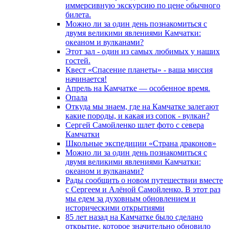
иммерсивную экскурсию по цене обычного
билета.
Можно ли за один день познакомиться с
двумя великими явлениями Камчатки:
океаном и вулканами?
Этот зал - один из самых любимых у наших
гостей.
Квест «Спасение планеты» - ваша миссия
начинается!
Апрель на Камчатке — особенное время.
Опала
Откуда мы знаем, где на Камчатке залегают
какие породы, и какая из сопок - вулкан?
Сергей Самойленко шлет фото с севера
Камчатки
Школьные экспедиции «Страна драконов»
Можно ли за один день познакомиться с
двумя великими явлениями Камчатки:
океаном и вулканами?
Рады сообщить о новом путешествии вместе
с Сергеем и Алёной Самойленко. В этот раз
мы едем за духовным обновлением и
историческими открытиями
85 лет назад на Камчатке было сделано
открытие, которое значительно обновило