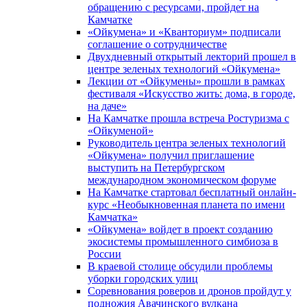
обращению с ресурсами, пройдет на
Камчатке
«Ойкумена» и «Кванториум» подписали
соглашение о сотрудничестве
Двухдневный открытый лекторий прошел в
центре зеленых технологий «Ойкумена»
Лекции от «Ойкумены» прошли в рамках
фестиваля «Искусство жить: дома, в городе,
на даче»
На Камчатке прошла встреча Ростуризма с
«Ойкуменой»
Руководитель центра зеленых технологий
«Ойкумена» получил приглашение
выступить на Петербургском
международном экономическом форуме
На Камчатке стартовал бесплатный онлайн-
курс «Необыкновенная планета по имени
Камчатка»
«Ойкумена» войдет в проект созданию
экосистемы промышленного симбиоза в
России
В краевой столице обсудили проблемы
уборки городских улиц
Соревнования роверов и дронов пройдут у
подножия Авачинского вулкана