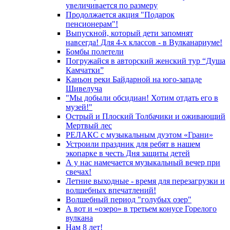
увеличивается по размеру
Продолжается акция "Подарок
пенсионерам"!
Выпускной, который дети запомнят
навсегда! Для 4-х классов - в Вулканариуме!
Бомбы полетели
Погружайся в авторский женский тур “Душа
Камчатки”
Каньон реки Байдарной на юго-западе
Шивелуча
"Мы добыли обсидиан! Хотим отдать его в
музей!"
Острый и Плоский Толбачики и оживающий
Мертвый лес
РЕЛАКС с музыкальным дуэтом «Грани»
Устроили праздник для ребят в нашем
экопарке в честь Дня защиты детей
А у нас намечается музыкальный вечер при
свечах!
Летние выходные - время для перезагрузки и
волшебных впечатлений!
Волшебный период "голубых озер"
А вот и «озеро» в третьем конусе Горелого
вулкана
Нам 8 лет!