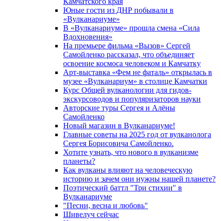
Камчатского края
Юные гости из ДНР побывали в
«Вулканариумe»
В «Вулканариуме» прошла смена «Сила
Вдохновения»
На премьере фильма «Вызов» Сергей
Самойленко рассказал, что объединяет
освоение космоса человеком и Камчатку
Арт-выставка «Фем не фаталь» открылась в
музее «Вулканариум» в столице Камчатки
Курс Общей вулканологии для гидов-
экскурсоводов и популяризаторов науки
Авторские туры Сергея и Алёны
Самойленко
Новый магазин в Вулканариуме!
Главные советы на 2025 год от вулканолога
Сергея Борисовича Самойленко.
Хотите узнать, что нового в вулканизме
планеты?
Как вулканы влияют на человеческую
историю и зачем они нужны нашей планете?
Поэтический баттл "Три стихии" в
Вулканариуме
"Песни, весна и любовь"
Шивелуч сейчас