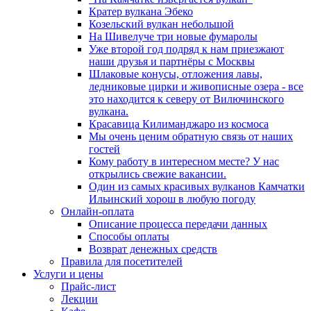
Кратер вулкана Эбеко
Козельский вулкан небольшой
На Шивелуче три новые фумаролы
Уже второй год подряд к нам приезжают
наши друзья и партнёры с Москвы
Шлаковые конусы, отложения лавы,
ледниковые цирки и живописные озера - все
это находится к северу от Вилючинского
вулкана.
Красавица Килиманджаро из космоса
Мы очень ценим обратную связь от наших
гостей
Кому работу в интересном месте? У нас
открылись свежие вакансии.
Один из самых красивых вулканов Камчатки
Ильинский хорош в любую погоду
Онлайн-оплата
Описание процесса передачи данных
Способы оплаты
Возврат денежных средств
Правила для посетителей
Услуги и цены
Прайс-лист
Лекции