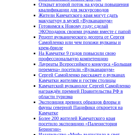
Открыт второй поток на курсы повышения
квалификации для экскурсоводов
Жители Камчатского края могут сдать
макулатуру в музей «Вулканариум»
Готовимся к Новому году: сделай
ЭКОподарок своими руками вместе с папой
Рецепт вулканического десерта от Сергея
Самойленко или чем похожи вулканы и
крем-брюле
На Камчатке 9 гидов повысили свою
профессиональную компетенцию
Лауреаты Всероссийкого конкурса «Большая
перемена» посетили «Вулканариум»
Сергей Самойленко расскажет о вулканах
Камчатки жителям и гостям столицы
Камчатский вулканолог Сергей Самойленко
награждён премией Правительства РФ в
области туризма
Экспозиция древних образцов флоры и
фауны северной Пацифики откроется на
Камчатке
Более 200 жителей Камчатского края
посетило экспозицию «Палеоистория
Берингии»
Издательство «Миф» выпустило в свет