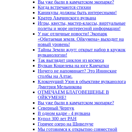
Вы уже были в камчатском экопарке?
Когда встречаются стихии
Каникулы должны быть интересными!
Кратер Авачинского вулкана
Игры, квесты, мастер-классы, виртуальные
полеты и море интересной информации!
У нас отличные новости! Экопарк
«Обитаемая земля. Ойкумена» выходит на
новый уровень!
Тайны Земли ждут: открыт набор в кружок
вулканологии!
Так выглядит циклон из космоса
Вулкан Кошелева на юге Камчатки
Ничего не напоминает? Это Ининские
столбы на Алтае.
Клокочущий Узон в объективе вулканолога
Дмитрия Мельникова
ОТМЕЧАЕМ БЛАГОВЕЩЕНЬЕ В
ОЙКУМЕНЕ!
Вы уже были в камчатском экопарке?
Северный Черпук
В одном кадре - 4 вулкана
Купол 300 лет РАН
Горячее озеро на Шивелуче
Мы готовимся к открытию совместной