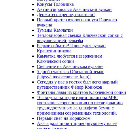
Конусы Толбачика
Активизировался Авачинский вулкан
Держитесь крепче, полетели!
Первый кратер второго конуса Горелого
вулкана
Туманы Камчатки
Тепловизорная съемка Ключевской сопки с
визуализацией рельефа
Редкое событие! Проснулся вулкан
Крашенинникова
Камчатка любуется извержением
Ключевской сопки
Свечение на Авачинском вулкане
5 дней счастья в Обитаемой земле
(https://t.me/oecumene_kam)!
Сегодня у нас в гостях был легендарный
путешественник Фёдор Конюхов
Фонтаны лавы из кратера Ключевской сопки
16 августа на территории полигона МЧС
состоялись соревнования по исследованию
труднодоступных ландшафтов Земли с
применением современных технологий.
Первый снег на Корякском
Авача дала приют прикорнувшему на ее
конусе дракону