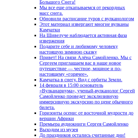
Большого Снега!
Мы все еще откапываемся от рекордных
масс снега.
Обновили расписание туров с вулканологом
Этот материал извергают многие вулканы
Камчатки
На Шивелуче наблюдается активная фаза
извержения
Подарите себе и любимому человеку
настоящую зимнюю сказку
Привет! На связи Алёна Самойленко. Мы с
Сергеем приглашаем вас в наше новое
путешествие — честное, мощное и по-
настоящему «горячее».
Камчатка в снегу. Вид с орбиты Земли.
14 февраля в 15:00 основатель
«Вулканариума», ученый-вулканолог Сергей
Самойленко проведет эксклюзивную
иммерсивную экскурсию по цене обычного
билета.
Горизонты осени: от восточной мудрости до
вершин Африки
Премьера аудиокниги Сергея Самойленко
Выходим из музея
До праздников остались считанные дни!