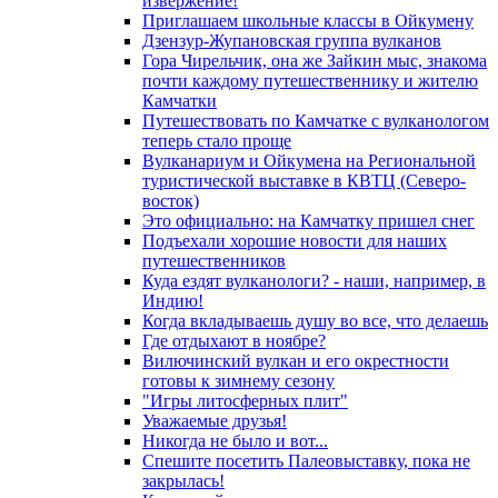
извержение!
Приглашаем школьные классы в Ойкумену
Дзензур-Жупановская группа вулканов
Гора Чирельчик, она же Зайкин мыс, знакома
почти каждому путешественнику и жителю
Камчатки
Путешествовать по Камчатке с вулканологом
теперь стало проще
Вулканариум и Ойкумена на Региональной
туристической выставке в КВТЦ (Северо-
восток)
Это официально: на Камчатку пришел снег
Подъехали хорошие новости для наших
путешественников
Куда ездят вулканологи? - наши, например, в
Индию!
Когда вкладываешь душу во все, что делаешь
Где отдыхают в ноябре?
Вилючинский вулкан и его окрестности
готовы к зимнему сезону
"Игры литосферных плит"
Уважаемые друзья!
Никогда не было и вот...
Спешите посетить Палеовыставку, пока не
закрылась!