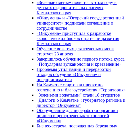
«Зеленые смены» появятся в этом году в
детских оздоровительных лагерях
Камчатского края
«Ойкумена» и «Югорский государственный
университет» подписали соглашение о
сотрудничестве
«Ойкумена» приступила к разработке
экологических блоков стратегии развития
Камчатского края
Обучение вожатых для «зеленых смен»
стартует 23 апреля
Завершилось обучение первого потока курса
«Популярная вулканология и краеведение»
Проблемы утилизации и переработки
отходов обсудили «Ойкумена» и
предприниматели
На Камчатке стартовал проект по
озеленению и благоустройству «Территория»
"Зелеными вожатыми" стали 18 студентов
"Диалоги о Камчатке": губернатор региона и
директор "Ойкумены"
Оборудование для переработки органики
пришло в центр зеленых технологий
«Ойкумена»
Бизнес-встреча, посвященная бережному