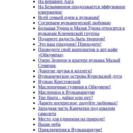
На вершине Аага
На Безымянном продолжается эффузивное
извержение
Всей семьей идем к вулканам!
Согреваем вулканической любовью
Большая Удина и Малая Удина относятся к
вулканам Ключевской группы
Подарите радость быть творцом!
Это ваш праздник! Приходите!
Проведите свой корпоратив в арт-кафе
«Ойкумена»
Озеро Зеленое в кратере вулкана Малый
Семячик
Дорогие друзья и коллеги!
Вулканические острова Курильской дуги
Вулкан Крестовский
Масленичные гуляния в Ойкумене!
Масленица в Вулканариуме
Три брата - дайки или нет?
Дарите интересное, радуйте любимых!
Западная часть Камчатки под крылом
самолета
Место для единения на природе!
Выше неба
Приключения в Вулканариуме!