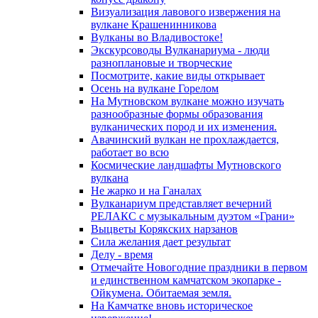
Визуализация лавового извержения на
вулкане Крашенинникова
Вулканы во Владивостоке!
Экскурсоводы Вулканариума - люди
разноплановые и творческие
Посмотрите, какие виды открывает
Осень на вулкане Горелом
На Мутновском вулкане можно изучать
разнообразные формы образования
вулканических пород и их изменения.
Авачинский вулкан не прохлаждается,
работает во всю
Космические ландшафты Мутновского
вулкана
Не жарко и на Ганалах
Вулканариум представляет вечерний
РЕЛАКС с музыкальным дуэтом «Грани»
Выцветы Корякских нарзанов
Сила желания дает результат
Делу - время
Отмечайте Новогодние праздники в первом
и единственном камчатском экопарке -
Ойкумена. Обитаемая земля.
На Камчатке вновь историческое