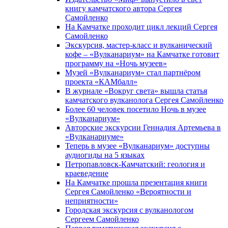
книгу камчатского автора Сергея
Самойленко
На Камчатке проходит цикл лекций Сергея
Самойленко
Экскурсия, мастер-класс и вулканический
кофе – «Вулканариум» на Камчатке готовит
программу на «Ночь музеев»
Музей «Вулканариум» стал партнёром
проекта «КАМбалл»
В журнале «Вокруг света» вышла статья
камчатского вулканолога Сергея Самойленко
Более 60 человек посетило Ночь в музее
«Вулканариум»
Авторские экскурсии Геннадия Артемьева в
«Вулканариуме»
Теперь в музее «Вулканариум» доступны
аудиогиды на 5 языках
Петропавловск-Камчатский: геология и
краеведение
На Камчатке прошла презентация книги
Сергея Самойленко «Вероятности и
неприятности»
Городская экскурсия с вулканологом
Сергеем Самойленко