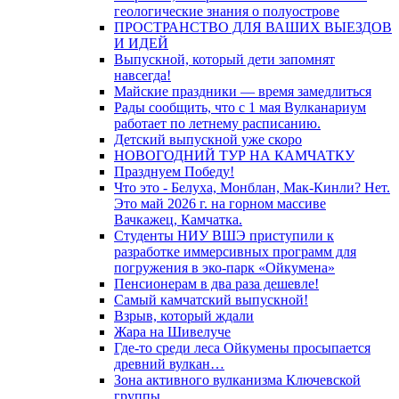
геологические знания о полуострове
ПРОСТРАНСТВО ДЛЯ ВАШИХ ВЫЕЗДОВ
И ИДЕЙ
Выпускной, который дети запомнят
навсегда!
Майские праздники — время замедлиться
Рады сообщить, что с 1 мая Вулканариум
работает по летнему расписанию.
Детский выпускной уже скоро
НОВОГОДНИЙ ТУР НА КАМЧАТКУ
Празднуем Победу!
Что это - Белуха, Монблан, Мак-Кинли? Нет.
Это май 2026 г. на горном массиве
Вачкажец, Камчатка.
Студенты НИУ ВШЭ приступили к
разработке иммерсивных программ для
погружения в эко-парк «Ойкумена»
Пенсионерам в два раза дешевле!
Самый камчатский выпускной!
Взрыв, который ждали
Жара на Шивелуче
Где-то среди леса Ойкумены просыпается
древний вулкан…
Зона активного вулканизма Ключевской
группы