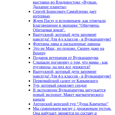
выставки во Владивостоке «Вулкан.
Дыхание планеты»
Сергей Борисович Самойленко дает
интервью
Ждем Пасху и вспоминаем, как отмечали
Благовещение в экопарке "Ойкумена.
Обитаемая земля".
Выпускной, который дети запомнят
навсегда! Для 4-х классов - в Вулканариуме!
Фонтаны лавы и раскаленные лавины
Это не Марс, но похоже. Скорее даже на
Венеру
Подарок ветеранам от Вулканариума
Слышали поговорку о том, что мамы - как
пуговицы, на них все держится?
Выпускной, который дети запомнят
навсегда! Для 4-х классов - в Вулканариуме!
Первомайский салют от Карымского
Тур, который оживляет сердце
В экспозиции Вулканариума запускается
новый экспонат: Макет магматического
канала
Авторский женский тур “Душа Камчатки”
Мы сравниваем магму с дрожжевым тестом.
Она набухает, меняется по составу и