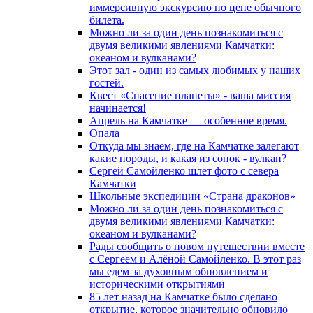
иммерсивную экскурсию по цене обычного
билета.
Можно ли за один день познакомиться с
двумя великими явлениями Камчатки:
океаном и вулканами?
Этот зал - один из самых любимых у наших
гостей.
Квест «Спасение планеты» - ваша миссия
начинается!
Апрель на Камчатке — особенное время.
Опала
Откуда мы знаем, где на Камчатке залегают
какие породы, и какая из сопок - вулкан?
Сергей Самойленко шлет фото с севера
Камчатки
Школьные экспедиции «Страна драконов»
Можно ли за один день познакомиться с
двумя великими явлениями Камчатки:
океаном и вулканами?
Рады сообщить о новом путешествии вместе
с Сергеем и Алёной Самойленко. В этот раз
мы едем за духовным обновлением и
историческими открытиями
85 лет назад на Камчатке было сделано
открытие, которое значительно обновило