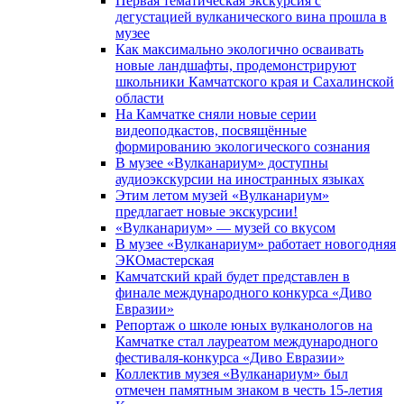
Первая тематическая экскурсия с
дегустацией вулканического вина прошла в
музее
Как максимально экологично осваивать
новые ландшафты, продемонстрируют
школьники Камчатского края и Сахалинской
области
На Камчатке сняли новые серии
видеоподкастов, посвящённые
формированию экологического сознания
В музее «Вулканариум» доступны
аудиоэкскурсии на иностранных языках
Этим летом музей «Вулканариум»
предлагает новые экскурсии!
«Вулканариум» — музей со вкусом
В музее «Вулканариум» работает новогодняя
ЭКОмастерская
Камчатский край будет представлен в
финале международного конкурса «Диво
Евразии»
Репортаж о школе юных вулканологов на
Камчатке стал лауреатом международного
фестиваля-конкурса «Диво Евразии»
Коллектив музея «Вулканариум» был
отмечен памятным знаком в честь 15-летия