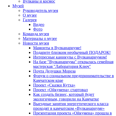
Вулканы и космос
Музей
Руководитель музея
О музее
Галерея
Видео
Фото
Команда музея
Материалы о музее
Новости музея
Мамонты в Вулканариуме!
Подарите близким необычный ПОДАРОК!
Интересные каникулы с Вулканариумом!
На базе "Вулканариума" открылась семейная
мастерская "Лаборатория Ключ"
Почта Дедушки Мороза
Форум о социальном предпринимательстве в
Камчатском крае
Проект «Сказки Кутха»
Проект «Ойкумена» стартовал
Как создать бизнес, который будет
экологичным, говорили на Камчатке
Выездные занятия энергетического класса
проходят в камчатском «Вулканариуме»
Презентация проекта «Ойкумена» прошла в