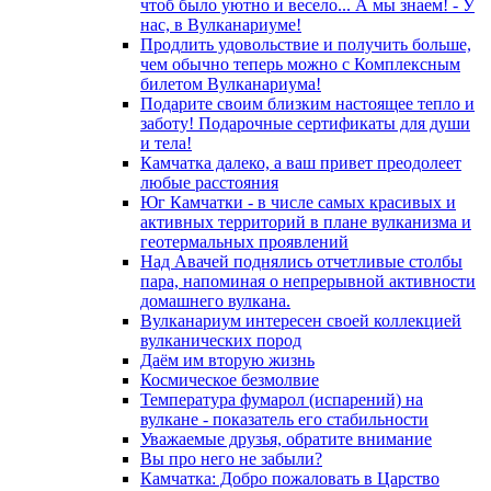
чтоб было уютно и весело... А мы знаем! - У
нас, в Вулканариуме!
Продлить удовольствие и получить больше,
чем обычно теперь можно с Комплексным
билетом Вулканариума!
Подарите своим близким настоящее тепло и
заботу! Подарочные сертификаты для души
и тела!
Камчатка далеко, а ваш привет преодолеет
любые расстояния
Юг Камчатки - в числе самых красивых и
активных территорий в плане вулканизма и
геотермальных проявлений
Над Авачей поднялись отчетливые столбы
пара, напоминая о непрерывной активности
домашнего вулкана.
Вулканариум интересен своей коллекцией
вулканических пород
Даём им вторую жизнь
Космическое безмолвие
Температура фумарол (испарений) на
вулкане - показатель его стабильности
Уважаемые друзья, обратите внимание
Вы про него не забыли?
Камчатка: Добро пожаловать в Царство