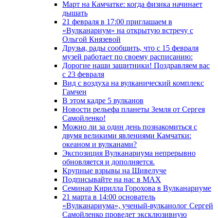
Март на Камчатке: когда физика начинает
дышать
21 февраля в 17:00 приглашаем в
«Вулканариум» на открытую встречу с
Ольгой Князевой
Друзья, рады сообщить, что с 15 февраля
музей работает по своему расписанию:
Дорогие наши защитники! Поздравляем вас
с 23 февраля
Вид с воздуха на вулканический комплекс
Гамчен
В этом кадре 5 вулканов
Новости рельефа планеты Земля от Сергея
Самойленко!
Можно ли за один день познакомиться с
двумя великими явлениями Камчатки:
океаном и вулканами?
Экспозиция Вулканариума непрерывно
обновляется и дополняется.
Крупные взрывы на Шивелуче
Подписывайте на нас в MAX
Семинар Кирилла Горохова в Вулканариуме
21 марта в 14:00 основатель
«Вулканариума», ученый-вулканолог Сергей
Самойленко проведет эксклюзивную