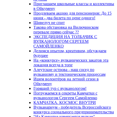
Приглашаем школьные классы и коллективы
в Ойкумену
Продлеваем акцию для пенсионеров: До 15
июня - два билета по цене одного!
Шивелуч не спит
Такова обстановка на Вилючинском
перевале прямо сейчас ??
ЭКСПЕДИЦИЯ НА ТОЛБАЧИК С
ВУЛКАНОЛОГОМ СЕРГЕЕМ
САМОЙЛЕНКО
Делимся опытом, креативим, обсуждаем
будущее
На «конкурсе» вулканических закатов эта
локация всегда в топе
Алеутские острова - наш сосед по
вулканизму и тектоническим процессам
Ищем волонтёров на летний сезон в
Ойкумену
Горящий тур с вулканологом!
Погружаемся в секреты Камчатки с
вулканологом Сергеем Самойленко
КАМЧАТКА. КОСМОС ВНУТРИ
Вулканариум - победитель Всероссийского
конкурса социального предпринимательства
"На Камчатке извергается вулкан"