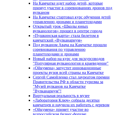
На Камчатке идет набор детей, которые
примут участие в соревнованиях дронов под
вулканом
На Камчатке стартовал курс обучения детей
управлению дронами и планетоходами
Открытый урок «Школы юных
вулканологов» прошел в центре города
«Пушкинская карта» стала билетом в
камчатский «Вулканариум»
Под вулканом Авача на Камчатке прошли
соревнования по управлению
планетоходами и дронами
Новый набор на курс для экскурсоводов
"Популярная вулканология и краеведение"
«Ойкумена» запустит инновационные
проекты вузов всей страны на Камчатке
Сергей Самойленко стал лауреатом премии
Правительства РФ в области туризма за
"Музей вулканов на Камчатке
"Вулканариум"!
Виртуальная реальность в музее
«Лаборатория Ключ» собрала десятки
камчатцев и научила их работать с деревом
«Ойкумена» примет участие во
всероссийском бизнес-форуме