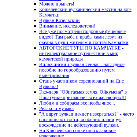
Можно прыгать!
Кошелевский вулканический массив на юге
Камчатки
Вулкан Козельский
Внимание, исследователи!
Все уже посмотрели подобные фейковые
видео? Там рыба и крабы сами лезут из
океана в руки жителям и гостям Камчатки
АВТОРСКИЕ ТУРЫ ПО КАМЧАТКЕ -
интеллектуальное путешествие в мир
камчатской природы
Вилючинский вулкан сейчас - наглядное
пособие по горообразованию путем
выветривания
Стань участником соревнований на Дне
Вулкана!
Эко-парк "Обитаемая земля. Ойкумена" в
Паратунке приглашает всех желающих!!!
Любим и собираем все необычное...
Релакс и музыка
"А вдруг вулкан начнет извергаться?" - часто
спрашивают гости, особенно планируя
восхождение на действующий вулкан.
На Ключевской сопке опять лавовое
извержение