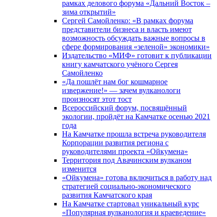
рамках делового форума «Дальний Восток –
зима открытий»
Сергей Самойленко: «В рамках форума
представители бизнеса и власть имеют
возможность обсуждать важные вопросы в
сфере формирования «зеленой» экономики»
Издательство «МИФ» готовит к публикации
книгу камчатского учёного Сергея
Самойленко
«Да пошлёт нам бог кошмарное
извержение!» — зачем вулканологи
произносят этот тост
Всероссийский форум, посвящённый
экологии, пройдёт на Камчатке осенью 2021
года
На Камчатке прошла встреча руководителя
Корпорации развития региона с
руководителями проекта «Ойкумена»
Территория под Авачинским вулканом
изменится
«Ойкумена» готова включиться в работу над
стратегией социально-экономического
развития Камчатского края
На Камчатке стартовал уникальный курс
«Популярная вулканология и краеведение»