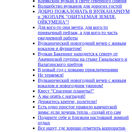
Корякский вулкан в свете северного сияния
Волшебство вулканов для дорогих гостей
ДОБРО ПОЖАЛОВАТЬ В ВУЛКАНАРИУМ
и ЭКОПАРК "ОБИТАЕМАЯ ЗЕМЛЯ.
ОЙКУМЕНА"!
Для кого-то они мечта, для кого-то
привычный пейзаж, а для кого-то часть
ежедневной работы
Вулканический новогодний вечер с живым
вокалом и фуршетом!
Вулкан Бакенинг находится к северу от
Авачинской группы на стыке Ганальского и
Валагинского хребтов
В новый год с новыми приключениями
Не теряемся!
Вулканический новогодний вечер с живым
вокалом и новогодним ужином!
Квест “Спасение планеты!”
А мы опять с наградой!
Держитесь крепче, полетели!
Есть одно простое правило камчатской
зимы: если хочешь тепла - создай его сам
Подарите себе и близким настоящий зимний
отдых
Все ищут, где хорошо отметить корпоратив,