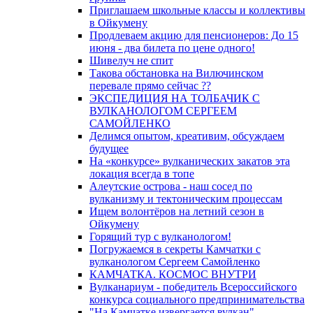
Приглашаем школьные классы и коллективы
в Ойкумену
Продлеваем акцию для пенсионеров: До 15
июня - два билета по цене одного!
Шивелуч не спит
Такова обстановка на Вилючинском
перевале прямо сейчас ??
ЭКСПЕДИЦИЯ НА ТОЛБАЧИК С
ВУЛКАНОЛОГОМ СЕРГЕЕМ
САМОЙЛЕНКО
Делимся опытом, креативим, обсуждаем
будущее
На «конкурсе» вулканических закатов эта
локация всегда в топе
Алеутские острова - наш сосед по
вулканизму и тектоническим процессам
Ищем волонтёров на летний сезон в
Ойкумену
Горящий тур с вулканологом!
Погружаемся в секреты Камчатки с
вулканологом Сергеем Самойленко
КАМЧАТКА. КОСМОС ВНУТРИ
Вулканариум - победитель Всероссийского
конкурса социального предпринимательства
"На Камчатке извергается вулкан"