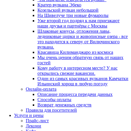
Кратер вулкана Эбеко
Козельский вулкан небольшой
На Шивелуче три новые фумаролы
Уже второй год подряд к нам приезжают
наши друзья и партнёры с Москвы
Шлаковые конусы, отложения лавы,
ледниковые цирки и живописные озера - все
это находится к северу от Вилючинского
вулкана.
Красавица Килиманджаро из космоса
Мы очень ценим обратную связь от наших
гостей
Кому работу в интересном месте? У нас
открылись свежие вакансии.
Один из самых красивых вулканов Камчатки
Ильинский хорош в любую погоду
Онлайн-оплата
Описание процесса передачи данных
Способы оплаты
Возврат денежных средств
Правила для посетителей
Услуги и цены
Прайс-лист
Лекции