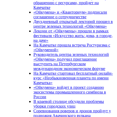
обращению с ресурсами, пройдет на
Камчатке
«Ойкумена» и «Кванториум» подписали
соглашение о сотрудничестве
Двухдневный открытый лекторий прошел в
центре зеленых технологий «Ойкумена»
Лекции от «Ойкумены» прошли в рамках
фестиваля «Искусство жить: дома, в городе,
на даче»
На Камчатке прошла встреча Ростуризма с
«Ойкуменой»
Руководитель центра зеленых технологий
«Ойкумена» получил приглашение
выступить на Петербургском
международном экономическом форуме
На Камчатке стартовал бесплатный онлайн-
курс «Необыкновенная планета по имени
Камчатка»
«Ойкумена» войдет в проект созданию
экосистемы промышленного симбиоза в
России
В краевой столице обсудили проблемы
уборки городских улиц
Соревнования роверов и дронов пройдут у
подножия Авачинского вулкана