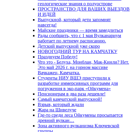
геологические знания о полуострове
ПРОСТРАНСТВО ДЛЯ ВАШИХ ВЫЕЗДОВ
И ИДЕЙ
Выпускной, который дети запомнят
навсегда!
Майские праздники — время замедлиться
Рады сообщить, что с 1 мая Вулканариум
работает по летнему расписанию.
Детский выпускной уже скоро
НОВОГОДНИЙ ТУР НА КАМЧАТКУ
Празднуем Победу!
Что это - Белуха, Монблан, Мак-Кинли? Нет.
Это май 2026 г. на горном массиве
Вачкажец, Камчатка.
Студенты НИУ ВШЭ приступили к
разработке иммерсивных программ для
погружения в эко-парк «Ойкумена»
Пенсионерам в два раза дешевле!
Самый камчатский выпускной!
Взрыв, который ждали
Жара на Шивелуче
Где-то среди леса Ойкумены просыпается
древний вулкан…
Зона активного вулканизма Ключевской
группы