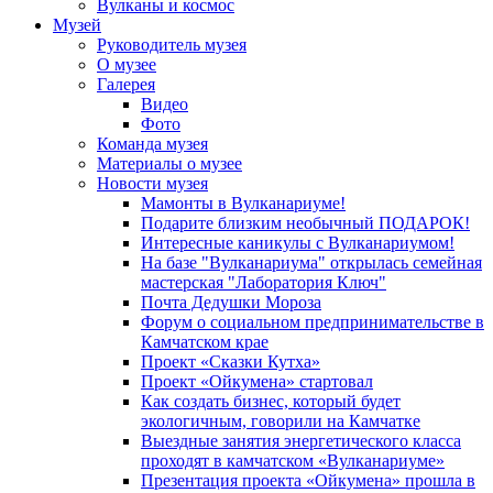
Вулканы и космос
Музей
Руководитель музея
О музее
Галерея
Видео
Фото
Команда музея
Материалы о музее
Новости музея
Мамонты в Вулканариуме!
Подарите близким необычный ПОДАРОК!
Интересные каникулы с Вулканариумом!
На базе "Вулканариума" открылась семейная
мастерская "Лаборатория Ключ"
Почта Дедушки Мороза
Форум о социальном предпринимательстве в
Камчатском крае
Проект «Сказки Кутха»
Проект «Ойкумена» стартовал
Как создать бизнес, который будет
экологичным, говорили на Камчатке
Выездные занятия энергетического класса
проходят в камчатском «Вулканариуме»
Презентация проекта «Ойкумена» прошла в