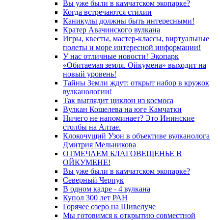
Вы уже были в камчатском экопарке?
Когда встречаются стихии
Каникулы должны быть интересными!
Кратер Авачинского вулкана
Игры, квесты, мастер-классы, виртуальные
полеты и море интересной информации!
У нас отличные новости! Экопарк
«Обитаемая земля. Ойкумена» выходит на
новый уровень!
Тайны Земли ждут: открыт набор в кружок
вулканологии!
Так выглядит циклон из космоса
Вулкан Кошелева на юге Камчатки
Ничего не напоминает? Это Ининские
столбы на Алтае.
Клокочущий Узон в объективе вулканолога
Дмитрия Мельникова
ОТМЕЧАЕМ БЛАГОВЕЩЕНЬЕ В
ОЙКУМЕНЕ!
Вы уже были в камчатском экопарке?
Северный Черпук
В одном кадре - 4 вулкана
Купол 300 лет РАН
Горячее озеро на Шивелуче
Мы готовимся к открытию совместной