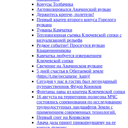
Конусы Толбачика
Активизировался Авачинский вулкан
Держитесь крепче, полетели!
Первый кратер второго конуса Горелого
вулкана
Туманы Камчатки
Тепловизорная съемка Ключевской сопки с
визуализацией рельефа
Редкое событие! Проснулся вулкан
Крашенинникова
Камчатка любуется извержением
Ключевской сопки
Свечение на Авачинском вулкане
5 дней счастья в Обитаемой земле
(https://t.me/oecumene_kam)!
Сегодня у нас в гостях был легендарный
путешественник Фёдор Конюхов
Фонтаны лавы из кратера Ключевской сопки
16 августа на территории полигона МЧС
состоялись соревнования по исследованию
труднодоступных ландшафтов Земли с
применением современных технологий.
Первый снег на Корякском
Авача дала приют прикорнувшему на ее
конусе дракону