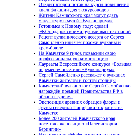
Открыт второй поток на курсы повышения
квалификации для экскурсоводов
Жители Камчатского края могут сдать
макулатуру в музей «Вулканариум»
Готовимся к Новому году: сделай
ЭКОподарок своими руками вместе с папой
Рецепт вулканического десерта от Сергея
Самойленко или чем похожи вулканы и
крем-брюле
На Камчатке 9 гидов повысили свою
профессиональную компетенцию
Лауреаты Всероссийкого конкурса «Большая
перемена» посетили «Вулканариум»
Сергей Самойленко расскажет о вулканах
Камчатки жителям и гостям столицы
Камчатский вулканолог Сергей Самойленко
награждён премией Правительства РФ в
области туризма
Экспозиция древних образцов флоры и
фауны северной Пацифики откроется на
Камчатке
Более 200 жителей Камчатского края
посетило экспозицию «Палеоистория
Берингии»
Издательство «Миф» выпустило в свет