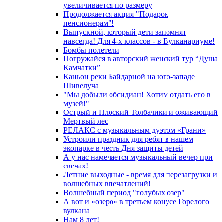
увеличивается по размеру
Продолжается акция "Подарок
пенсионерам"!
Выпускной, который дети запомнят
навсегда! Для 4-х классов - в Вулканариуме!
Бомбы полетели
Погружайся в авторский женский тур “Душа
Камчатки”
Каньон реки Байдарной на юго-западе
Шивелуча
"Мы добыли обсидиан! Хотим отдать его в
музей!"
Острый и Плоский Толбачики и оживающий
Мертвый лес
РЕЛАКС с музыкальным дуэтом «Грани»
Устроили праздник для ребят в нашем
экопарке в честь Дня защиты детей
А у нас намечается музыкальный вечер при
свечах!
Летние выходные - время для перезагрузки и
волшебных впечатлений!
Волшебный период "голубых озер"
А вот и «озеро» в третьем конусе Горелого
вулкана
Нам 8 лет!