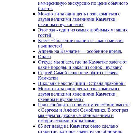
иммерсивную экскурсию по цене обычного
билета.
Можно ли за один день познакомиться с
двумя великими явлениями Камчатки:
океаном и вулканами?
Этот зал - один из самых любимых у наших
гостей.
Квест «Спасение планеты» - ваша миссия
начинается!
Апрель на Камчатке — особенное время.
Опала
Откуда мы знаем, где на Камчатке залегают
какие породы, и какая из сопок - вулкан?
Сергей Самойленко шлет фото с севера
Камчатки
Школьные экспедиции «Страна драконов»
Можно ли за один день познакомиться с
двумя великими явлениями Камчатки:
океаном и вулканами?
Рады сообщить о новом путешествии вместе
с Сергеем и Алёной Самойленко. В этот раз
мы едем за духовным обновлением и
историческими открытиями
85 лет назад на Камчатке было сделано
открытие, которое значительно обновило