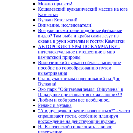
Можно прыгать!
Кошелевский вулканический массив на юге
Камчатки
Вулкан Козельский
Внимание, исследователи!
Все уже посмотрели подобные фейковые
видео? Там рыба и крабы сами лезут из
океана в руки жителям и гостям Камчатки
АВТОРСКИЕ ТУРЫ ПО КАМЧАТКЕ -
интеллектуальное путешествие в мир
камчатской природы
Вилючинский вулкан сейчас - наглядное
пособие по горообразованию путем
выветривания
Стань участником соревнований на Дне
Вулкана!
Эко-парк "Обитаемая земля. Ойкумена" в
Паратунке приглашает всех желающих!!!
Любим и собираем все необычное...
Релакс и музыка
"А вдруг вулкан начнет извергаться?" - часто
спрашивают гости, особенно планируя
восхождение на действующий вулкан.
На Ключевской сопке опять лавовое
извержение