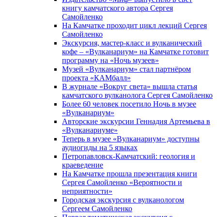
книгу камчатского автора Сергея
Самойленко
На Камчатке проходит цикл лекций Сергея
Самойленко
Экскурсия, мастер-класс и вулканический
кофе – «Вулканариум» на Камчатке готовит
программу на «Ночь музеев»
Музей «Вулканариум» стал партнёром
проекта «КАМбалл»
В журнале «Вокруг света» вышла статья
камчатского вулканолога Сергея Самойленко
Более 60 человек посетило Ночь в музее
«Вулканариум»
Авторские экскурсии Геннадия Артемьева в
«Вулканариуме»
Теперь в музее «Вулканариум» доступны
аудиогиды на 5 языках
Петропавловск-Камчатский: геология и
краеведение
На Камчатке прошла презентация книги
Сергея Самойленко «Вероятности и
неприятности»
Городская экскурсия с вулканологом
Сергеем Самойленко