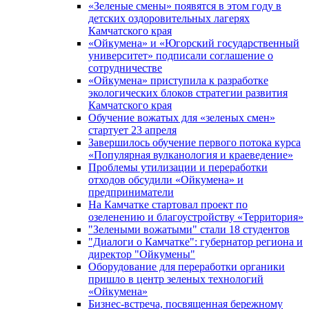
«Зеленые смены» появятся в этом году в
детских оздоровительных лагерях
Камчатского края
«Ойкумена» и «Югорский государственный
университет» подписали соглашение о
сотрудничестве
«Ойкумена» приступила к разработке
экологических блоков стратегии развития
Камчатского края
Обучение вожатых для «зеленых смен»
стартует 23 апреля
Завершилось обучение первого потока курса
«Популярная вулканология и краеведение»
Проблемы утилизации и переработки
отходов обсудили «Ойкумена» и
предприниматели
На Камчатке стартовал проект по
озеленению и благоустройству «Территория»
"Зелеными вожатыми" стали 18 студентов
"Диалоги о Камчатке": губернатор региона и
директор "Ойкумены"
Оборудование для переработки органики
пришло в центр зеленых технологий
«Ойкумена»
Бизнес-встреча, посвященная бережному