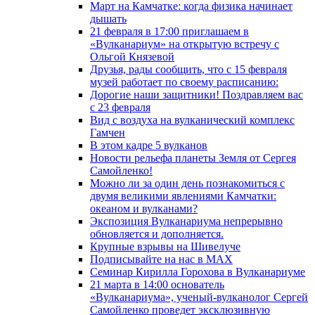
Март на Камчатке: когда физика начинает
дышать
21 февраля в 17:00 приглашаем в
«Вулканариум» на открытую встречу с
Ольгой Князевой
Друзья, рады сообщить, что с 15 февраля
музей работает по своему расписанию:
Дорогие наши защитники! Поздравляем вас
с 23 февраля
Вид с воздуха на вулканический комплекс
Гамчен
В этом кадре 5 вулканов
Новости рельефа планеты Земля от Сергея
Самойленко!
Можно ли за один день познакомиться с
двумя великими явлениями Камчатки:
океаном и вулканами?
Экспозиция Вулканариума непрерывно
обновляется и дополняется.
Крупные взрывы на Шивелуче
Подписывайте на нас в MAX
Семинар Кирилла Горохова в Вулканариуме
21 марта в 14:00 основатель
«Вулканариума», ученый-вулканолог Сергей
Самойленко проведет эксклюзивную