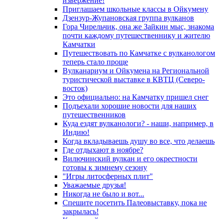
извержение!
Приглашаем школьные классы в Ойкумену
Дзензур-Жупановская группа вулканов
Гора Чирельчик, она же Зайкин мыс, знакома
почти каждому путешественнику и жителю
Камчатки
Путешествовать по Камчатке с вулканологом
теперь стало проще
Вулканариум и Ойкумена на Региональной
туристической выставке в КВТЦ (Северо-
восток)
Это официально: на Камчатку пришел снег
Подъехали хорошие новости для наших
путешественников
Куда ездят вулканологи? - наши, например, в
Индию!
Когда вкладываешь душу во все, что делаешь
Где отдыхают в ноябре?
Вилючинский вулкан и его окрестности
готовы к зимнему сезону
"Игры литосферных плит"
Уважаемые друзья!
Никогда не было и вот...
Спешите посетить Палеовыставку, пока не
закрылась!