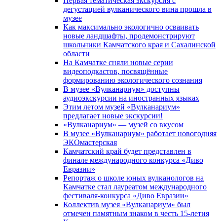
Первая тематическая экскурсия с
дегустацией вулканического вина прошла в
музее
Как максимально экологично осваивать
новые ландшафты, продемонстрируют
школьники Камчатского края и Сахалинской
области
На Камчатке сняли новые серии
видеоподкастов, посвящённые
формированию экологического сознания
В музее «Вулканариум» доступны
аудиоэкскурсии на иностранных языках
Этим летом музей «Вулканариум»
предлагает новые экскурсии!
«Вулканариум» — музей со вкусом
В музее «Вулканариум» работает новогодняя
ЭКОмастерская
Камчатский край будет представлен в
финале международного конкурса «Диво
Евразии»
Репортаж о школе юных вулканологов на
Камчатке стал лауреатом международного
фестиваля-конкурса «Диво Евразии»
Коллектив музея «Вулканариум» был
отмечен памятным знаком в честь 15-летия