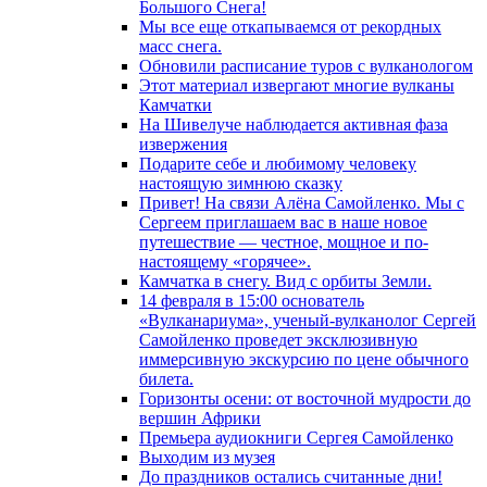
Большого Снега!
Мы все еще откапываемся от рекордных
масс снега.
Обновили расписание туров с вулканологом
Этот материал извергают многие вулканы
Камчатки
На Шивелуче наблюдается активная фаза
извержения
Подарите себе и любимому человеку
настоящую зимнюю сказку
Привет! На связи Алёна Самойленко. Мы с
Сергеем приглашаем вас в наше новое
путешествие — честное, мощное и по-
настоящему «горячее».
Камчатка в снегу. Вид с орбиты Земли.
14 февраля в 15:00 основатель
«Вулканариума», ученый-вулканолог Сергей
Самойленко проведет эксклюзивную
иммерсивную экскурсию по цене обычного
билета.
Горизонты осени: от восточной мудрости до
вершин Африки
Премьера аудиокниги Сергея Самойленко
Выходим из музея
До праздников остались считанные дни!