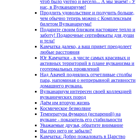
чтоб было уютно и весело... А мы знаем! - У
нас, в Вулканариуме!
Продлить удовольствие и получить больше,
чем обычно теперь можно с Комплексным
билетом Вулканариума!
Подарите своим близким настоящее тепло и
заботу! Подарочные сертификаты для души
и тела!
Камчатка далеко, а ваш привет преодолеет
любые расстояния
Юг Камчатки - в числе самых красивых и
активных территорий в плане вулканизма и
геотермальных проявлений
Над Авачей поднялись отчетливые столбы
пара, напоминая о непрерывной активности
домашнего вулкана.
Вулканариум интересен своей коллекцией
вулканических пород
Даём им вторую жизнь
Космическое безмолвие
Температура фумарол (испарений) на
вулкане - показатель его стабильности
Уважаемые друзья, обратите внимание
Вы про него не забыли?
Камчатка: Добро пожаловать в Царство