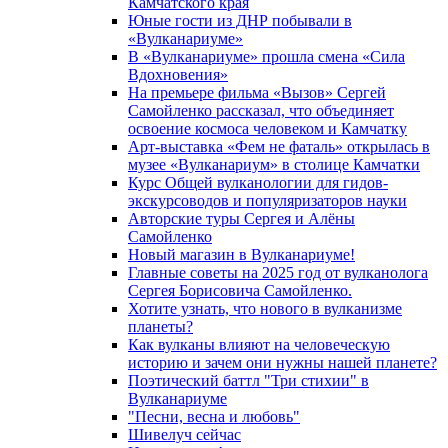
Камчатского края
Юные гости из ДНР побывали в
«Вулканариумe»
В «Вулканариуме» прошла смена «Сила
Вдохновения»
На премьере фильма «Вызов» Сергей
Самойленко рассказал, что объединяет
освоение космоса человеком и Камчатку
Арт-выставка «Фем не фаталь» открылась в
музее «Вулканариум» в столице Камчатки
Курс Общей вулканологии для гидов-
экскурсоводов и популяризаторов науки
Авторские туры Сергея и Алёны
Самойленко
Новый магазин в Вулканариуме!
Главные советы на 2025 год от вулканолога
Сергея Борисовича Самойленко.
Хотите узнать, что нового в вулканизме
планеты?
Как вулканы влияют на человеческую
историю и зачем они нужны нашей планете?
Поэтический баттл "Три стихии" в
Вулканариуме
"Песни, весна и любовь"
Шивелуч сейчас