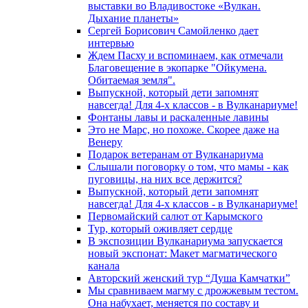
выставки во Владивостоке «Вулкан.
Дыхание планеты»
Сергей Борисович Самойленко дает
интервью
Ждем Пасху и вспоминаем, как отмечали
Благовещение в экопарке "Ойкумена.
Обитаемая земля".
Выпускной, который дети запомнят
навсегда! Для 4-х классов - в Вулканариуме!
Фонтаны лавы и раскаленные лавины
Это не Марс, но похоже. Скорее даже на
Венеру
Подарок ветеранам от Вулканариума
Слышали поговорку о том, что мамы - как
пуговицы, на них все держится?
Выпускной, который дети запомнят
навсегда! Для 4-х классов - в Вулканариуме!
Первомайский салют от Карымского
Тур, который оживляет сердце
В экспозиции Вулканариума запускается
новый экспонат: Макет магматического
канала
Авторский женский тур “Душа Камчатки”
Мы сравниваем магму с дрожжевым тестом.
Она набухает, меняется по составу и