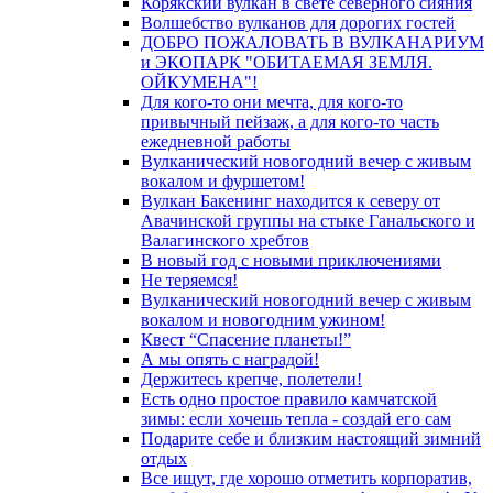
Корякский вулкан в свете северного сияния
Волшебство вулканов для дорогих гостей
ДОБРО ПОЖАЛОВАТЬ В ВУЛКАНАРИУМ
и ЭКОПАРК "ОБИТАЕМАЯ ЗЕМЛЯ.
ОЙКУМЕНА"!
Для кого-то они мечта, для кого-то
привычный пейзаж, а для кого-то часть
ежедневной работы
Вулканический новогодний вечер с живым
вокалом и фуршетом!
Вулкан Бакенинг находится к северу от
Авачинской группы на стыке Ганальского и
Валагинского хребтов
В новый год с новыми приключениями
Не теряемся!
Вулканический новогодний вечер с живым
вокалом и новогодним ужином!
Квест “Спасение планеты!”
А мы опять с наградой!
Держитесь крепче, полетели!
Есть одно простое правило камчатской
зимы: если хочешь тепла - создай его сам
Подарите себе и близким настоящий зимний
отдых
Все ищут, где хорошо отметить корпоратив,