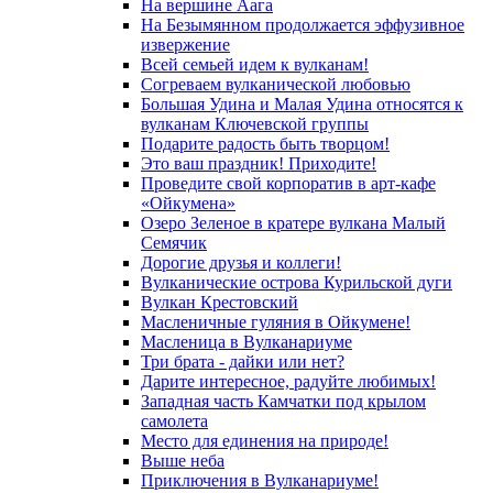
На вершине Аага
На Безымянном продолжается эффузивное
извержение
Всей семьей идем к вулканам!
Согреваем вулканической любовью
Большая Удина и Малая Удина относятся к
вулканам Ключевской группы
Подарите радость быть творцом!
Это ваш праздник! Приходите!
Проведите свой корпоратив в арт-кафе
«Ойкумена»
Озеро Зеленое в кратере вулкана Малый
Семячик
Дорогие друзья и коллеги!
Вулканические острова Курильской дуги
Вулкан Крестовский
Масленичные гуляния в Ойкумене!
Масленица в Вулканариуме
Три брата - дайки или нет?
Дарите интересное, радуйте любимых!
Западная часть Камчатки под крылом
самолета
Место для единения на природе!
Выше неба
Приключения в Вулканариуме!