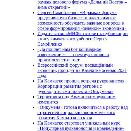
рамках делового форума «Дальний Восток –
зима открытий»
Сергей Самойленко: «В рамках форума
представители бизнеса и власть имеют
возможность обсуждать важные вопросы в
сфере формирования «зеленой» экономики»
Издательство «МИФ» готовит к публикации
книгу камчатского учёного Сергея
Самойленко
«Да пошлёт нам бог кошмарное
извержение!» — зачем вулканологи
произносят этот тост
Всероссийский форум, посвящённый
экологии, пройдёт на Камчатке осенью 2021
года
На Камчатке прошла встреча руководителя
Корпорации развития региона с
руководителями проекта «Ойкумена»
Территория под Авачинским вулканом
изменится
«Ойкумена» готова включиться в работу над
стратегией социально-экономического
развития Камчатского края
На Камчатке стартовал уникальный курс
«Популярная вулканология и краеведение»