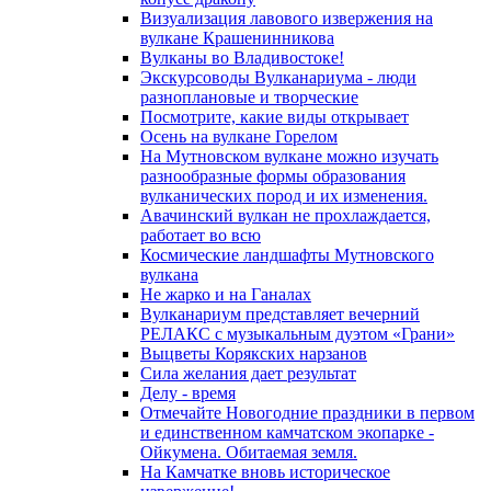
Визуализация лавового извержения на
вулкане Крашенинникова
Вулканы во Владивостоке!
Экскурсоводы Вулканариума - люди
разноплановые и творческие
Посмотрите, какие виды открывает
Осень на вулкане Горелом
На Мутновском вулкане можно изучать
разнообразные формы образования
вулканических пород и их изменения.
Авачинский вулкан не прохлаждается,
работает во всю
Космические ландшафты Мутновского
вулкана
Не жарко и на Ганалах
Вулканариум представляет вечерний
РЕЛАКС с музыкальным дуэтом «Грани»
Выцветы Корякских нарзанов
Сила желания дает результат
Делу - время
Отмечайте Новогодние праздники в первом
и единственном камчатском экопарке -
Ойкумена. Обитаемая земля.
На Камчатке вновь историческое