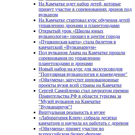
На Камчатке идет набор детей, которые
примут участие в соревнованиях дронов под
вулканом
На Камчатке стартовал курс обучения детей
управлению дронами и планетоходами
Открытый урок «Школы юных
вулканологов» прошел в центре города
«Пушкинская карта» стала билетом в
камчатский «Вулканариум»
Под вулканом Авача на Камчатке прошли
соревнования по управлению
планетоходами и дронами
Новый набор на курс для экскурсоводов
"Популярная вулканология и краеведение"
«Ойкумена» запустит инновационные
проекты вузов всей страны на Камчатке
Сергей Самойленко стал лауреатом премии
Правительства РФ в области туризма за
"Музей вулканов на Камчатке
"Вулканариум"!
Виртуальная реальность в музее
«Лаборатория Ключ» собрала десятки
камчатцев и научила их работать с деревом
«Ойкумена» примет участие во
всероссийском бизнес-форуме