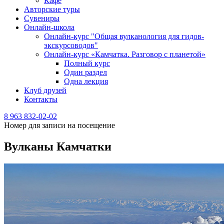
Кафе
Авторские туры
Сувениры
Онлайн-школа
Онлайн-курс "Общая вулканология для гидов-
экскурсоводов"
Онлайн-курс «Камчатка. Разговор с планетой»
Полный курс
Один раздел
Одна лекция
Клуб друзей
Контакты
8 963 832-02-02
Номер для записи на посещение
Вулканы Камчатки