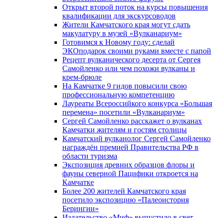
Открыт второй поток на курсы повышения
квалификации для экскурсоводов
Жители Камчатского края могут сдать
макулатуру в музей «Вулканариум»
Готовимся к Новому году: сделай
ЭКОподарок своими руками вместе с папой
Рецепт вулканического десерта от Сергея
Самойленко или чем похожи вулканы и
крем-брюле
На Камчатке 9 гидов повысили свою
профессиональную компетенцию
Лауреаты Всероссийкого конкурса «Большая
перемена» посетили «Вулканариум»
Сергей Самойленко расскажет о вулканах
Камчатки жителям и гостям столицы
Камчатский вулканолог Сергей Самойленко
награждён премией Правительства РФ в
области туризма
Экспозиция древних образцов флоры и
фауны северной Пацифики откроется на
Камчатке
Более 200 жителей Камчатского края
посетило экспозицию «Палеоистория
Берингии»
Издательство «Миф» выпустило в свет