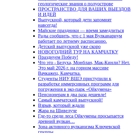
геологические знания о полуострове
ПРОСТРАНСТВО ДЛЯ ВАШИХ ВЫЕЗДОВ
И ИДЕЙ
Выпускной, который дети запомнят
навсегда!
Майские праздники — время замедлиться
Рады сообщить, что с 1 мая Вулканариум
работает по летнему расписанию.
Детский выпускной уже скоро
НОВОГОДНИЙ ТУР НА КАМЧАТКУ
Празднуем Победу!
Что это - Белуха, Монблан, Мак-Кинли? Нет.
Это май 2026 г. на горном массиве
Вачкажец, Камчатка.
Студенты НИУ ВШЭ приступили к
разработке иммерсивных программ для
погружения в эко-парк «Ойкумена»
Пенсионерам в два раза дешевле!
Самый камчатский выпускной!
Взрыв, который ждали
Жара на Шивелуче
Где-то среди леса Ойкумены просыпается
древний вулкан…
Зона активного вулканизма Ключевской
группы