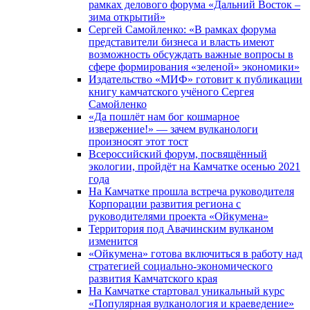
рамках делового форума «Дальний Восток –
зима открытий»
Сергей Самойленко: «В рамках форума
представители бизнеса и власть имеют
возможность обсуждать важные вопросы в
сфере формирования «зеленой» экономики»
Издательство «МИФ» готовит к публикации
книгу камчатского учёного Сергея
Самойленко
«Да пошлёт нам бог кошмарное
извержение!» — зачем вулканологи
произносят этот тост
Всероссийский форум, посвящённый
экологии, пройдёт на Камчатке осенью 2021
года
На Камчатке прошла встреча руководителя
Корпорации развития региона с
руководителями проекта «Ойкумена»
Территория под Авачинским вулканом
изменится
«Ойкумена» готова включиться в работу над
стратегией социально-экономического
развития Камчатского края
На Камчатке стартовал уникальный курс
«Популярная вулканология и краеведение»