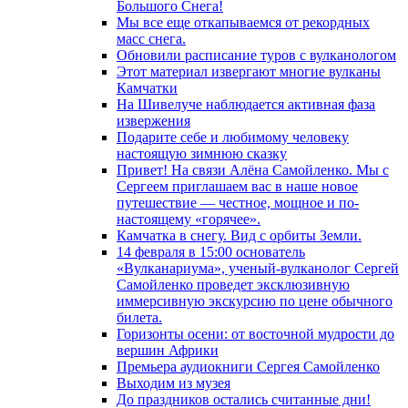
Большого Снега!
Мы все еще откапываемся от рекордных
масс снега.
Обновили расписание туров с вулканологом
Этот материал извергают многие вулканы
Камчатки
На Шивелуче наблюдается активная фаза
извержения
Подарите себе и любимому человеку
настоящую зимнюю сказку
Привет! На связи Алёна Самойленко. Мы с
Сергеем приглашаем вас в наше новое
путешествие — честное, мощное и по-
настоящему «горячее».
Камчатка в снегу. Вид с орбиты Земли.
14 февраля в 15:00 основатель
«Вулканариума», ученый-вулканолог Сергей
Самойленко проведет эксклюзивную
иммерсивную экскурсию по цене обычного
билета.
Горизонты осени: от восточной мудрости до
вершин Африки
Премьера аудиокниги Сергея Самойленко
Выходим из музея
До праздников остались считанные дни!