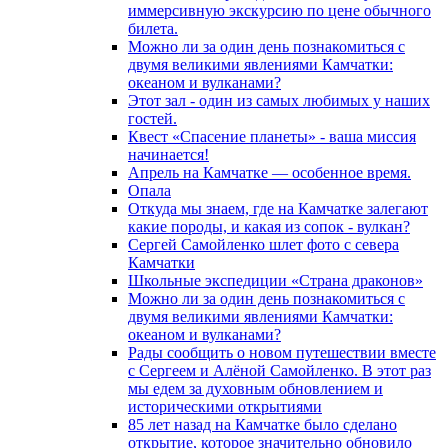
иммерсивную экскурсию по цене обычного
билета.
Можно ли за один день познакомиться с
двумя великими явлениями Камчатки:
океаном и вулканами?
Этот зал - один из самых любимых у наших
гостей.
Квест «Спасение планеты» - ваша миссия
начинается!
Апрель на Камчатке — особенное время.
Опала
Откуда мы знаем, где на Камчатке залегают
какие породы, и какая из сопок - вулкан?
Сергей Самойленко шлет фото с севера
Камчатки
Школьные экспедиции «Страна драконов»
Можно ли за один день познакомиться с
двумя великими явлениями Камчатки:
океаном и вулканами?
Рады сообщить о новом путешествии вместе
с Сергеем и Алёной Самойленко. В этот раз
мы едем за духовным обновлением и
историческими открытиями
85 лет назад на Камчатке было сделано
открытие, которое значительно обновило