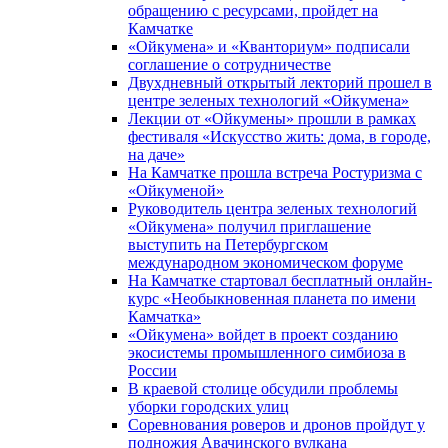
обращению с ресурсами, пройдет на
Камчатке
«Ойкумена» и «Кванториум» подписали
соглашение о сотрудничестве
Двухдневный открытый лекторий прошел в
центре зеленых технологий «Ойкумена»
Лекции от «Ойкумены» прошли в рамках
фестиваля «Искусство жить: дома, в городе,
на даче»
На Камчатке прошла встреча Ростуризма с
«Ойкуменой»
Руководитель центра зеленых технологий
«Ойкумена» получил приглашение
выступить на Петербургском
международном экономическом форуме
На Камчатке стартовал бесплатный онлайн-
курс «Необыкновенная планета по имени
Камчатка»
«Ойкумена» войдет в проект созданию
экосистемы промышленного симбиоза в
России
В краевой столице обсудили проблемы
уборки городских улиц
Соревнования роверов и дронов пройдут у
подножия Авачинского вулкана