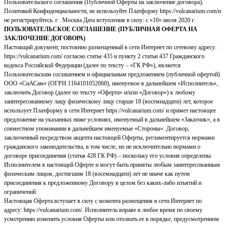
Пользовательского соглашения (Публичной Оферты на заключение договора),
Политикой Конфиденциальности, не используйте Платформу https://vulcanarium.com/и
не регистрируйтесь. г . Москва Дата вступления в силу: с «10» июля 2020 г.
ПОЛЬЗОВАТЕЛЬСКОЕ СОГЛАШЕНИЕ (ПУБЛИЧНАЯ ОФЕРТА НА
ЗАКЛЮЧЕНИЕ ДОГОВОРА)
Настоящий документ, постоянно размещенный в сети Интернет по сетевому адресу:
https://vulcanarium.com/ согласно статье 435 и пункту 2 статьи 437 Гражданского
кодекса Российской Федерации (далее по тексту – «ГК РФ»), является
Пользовательским соглашением и официальным предложением (публичной офертой)
ООО «СиАСам» (ОГРН 1164101052060), именуемое в дальнейшем «Исполнитель»,
заключить Договор (далее по тексту «Оферта» и/или «Договор») к любому
заинтересованному лицу физическому лицу старше 18 (восемнадцати) лет, которое
использует Платформу в сети Интернет https://vulcanarium.com/ и примет настоящее
предложение на указанных ниже условиях, именуемый в дальнейшем «Заказчик», а в
совместном упоминании в дальнейшем именуемые «Стороны». Договор,
заключенный посредством акцепта настоящей Оферты, регламентируется нормами
гражданского законодательства, в том числе, но не исключительно нормами о
договоре присоединения (статья 428 ГК РФ) – поскольку его условия определены
Исполнителем в настоящей Оферте и могут быть приняты любым заинтересованным
физическим лицом, достигшим 18 (восемнадцати) лет не иначе как путем
присоединения к предложенному Договору в целом без каких-либо изъятий и
ограничений.
Настоящая Оферта вступает в силу с момента размещения в сети Интернет по
адресу: https://vulcanarium.com/. Исполнитель вправе в любое время по своему
усмотрению изменить условия Оферты или отозвать ее в порядке, предусмотренном