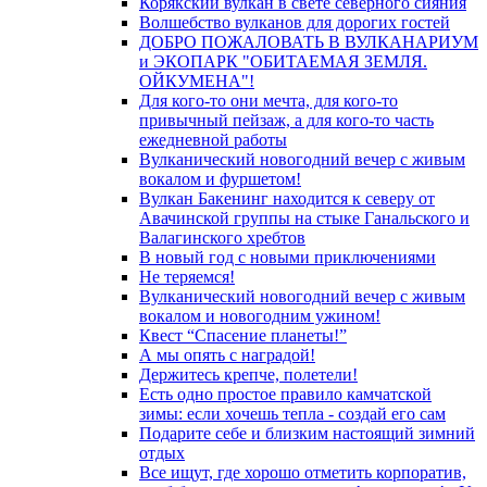
Корякский вулкан в свете северного сияния
Волшебство вулканов для дорогих гостей
ДОБРО ПОЖАЛОВАТЬ В ВУЛКАНАРИУМ
и ЭКОПАРК "ОБИТАЕМАЯ ЗЕМЛЯ.
ОЙКУМЕНА"!
Для кого-то они мечта, для кого-то
привычный пейзаж, а для кого-то часть
ежедневной работы
Вулканический новогодний вечер с живым
вокалом и фуршетом!
Вулкан Бакенинг находится к северу от
Авачинской группы на стыке Ганальского и
Валагинского хребтов
В новый год с новыми приключениями
Не теряемся!
Вулканический новогодний вечер с живым
вокалом и новогодним ужином!
Квест “Спасение планеты!”
А мы опять с наградой!
Держитесь крепче, полетели!
Есть одно простое правило камчатской
зимы: если хочешь тепла - создай его сам
Подарите себе и близким настоящий зимний
отдых
Все ищут, где хорошо отметить корпоратив,