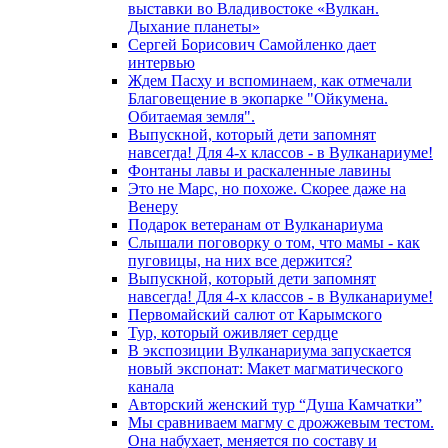
выставки во Владивостоке «Вулкан.
Дыхание планеты»
Сергей Борисович Самойленко дает
интервью
Ждем Пасху и вспоминаем, как отмечали
Благовещение в экопарке "Ойкумена.
Обитаемая земля".
Выпускной, который дети запомнят
навсегда! Для 4-х классов - в Вулканариуме!
Фонтаны лавы и раскаленные лавины
Это не Марс, но похоже. Скорее даже на
Венеру
Подарок ветеранам от Вулканариума
Слышали поговорку о том, что мамы - как
пуговицы, на них все держится?
Выпускной, который дети запомнят
навсегда! Для 4-х классов - в Вулканариуме!
Первомайский салют от Карымского
Тур, который оживляет сердце
В экспозиции Вулканариума запускается
новый экспонат: Макет магматического
канала
Авторский женский тур “Душа Камчатки”
Мы сравниваем магму с дрожжевым тестом.
Она набухает, меняется по составу и