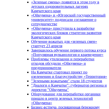
«Зеленые смены» появятся в этом году в
детских оздоровительных лагерях
Камчатского края
«Ойкумена» и «Югорский государственный
университет» подписали соглашение о
сотрудничестве
«Ойкумена» приступила к разработке
экологических блоков стратегии развития
Камчатского края
Обучение вожатых для «зеленых смен»
стартует 23 апреля
Завершилось обучение первого потока курса
«Популярная вулканология и краеведение»
Проблемы утилизации и переработки
отходов обсудили «Ойкумена» и
предприниматели
На Камчатке стартовал проект по
озеленению и благоустройству «Территория»
"Зелеными вожатыми" стали 18 студентов
"Диалоги о Камчатке": губернатор региона и
директор "Ойкумены"
Оборудование для переработки органики
пришло в центр зеленых технологий
«Ойкумена»
Бизнес-встреча, посвященная бережному