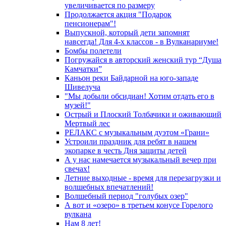
увеличивается по размеру
Продолжается акция "Подарок
пенсионерам"!
Выпускной, который дети запомнят
навсегда! Для 4-х классов - в Вулканариуме!
Бомбы полетели
Погружайся в авторский женский тур “Душа
Камчатки”
Каньон реки Байдарной на юго-западе
Шивелуча
"Мы добыли обсидиан! Хотим отдать его в
музей!"
Острый и Плоский Толбачики и оживающий
Мертвый лес
РЕЛАКС с музыкальным дуэтом «Грани»
Устроили праздник для ребят в нашем
экопарке в честь Дня защиты детей
А у нас намечается музыкальный вечер при
свечах!
Летние выходные - время для перезагрузки и
волшебных впечатлений!
Волшебный период "голубых озер"
А вот и «озеро» в третьем конусе Горелого
вулкана
Нам 8 лет!