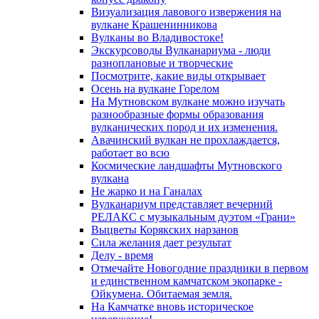
Визуализация лавового извержения на
вулкане Крашенинникова
Вулканы во Владивостоке!
Экскурсоводы Вулканариума - люди
разноплановые и творческие
Посмотрите, какие виды открывает
Осень на вулкане Горелом
На Мутновском вулкане можно изучать
разнообразные формы образования
вулканических пород и их изменения.
Авачинский вулкан не прохлаждается,
работает во всю
Космические ландшафты Мутновского
вулкана
Не жарко и на Ганалах
Вулканариум представляет вечерний
РЕЛАКС с музыкальным дуэтом «Грани»
Выцветы Корякских нарзанов
Сила желания дает результат
Делу - время
Отмечайте Новогодние праздники в первом
и единственном камчатском экопарке -
Ойкумена. Обитаемая земля.
На Камчатке вновь историческое