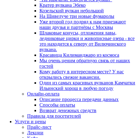
Кратер вулкана Эбеко
Козельский вулкан небольшой
На Шивелуче три новые фумаролы
Уже второй год подряд к нам приезжают
наши друзья и партнёры с Москвы
Шлаковые конусы, отложения лавы,
ледниковые цирки и живописные озера - все
это находится к северу от Вилючинского
вулкана.
Красавица Килиманджаро из космоса
Мы очень ценим обратную связь от наших
гостей
Кому работу в интересном месте? У нас
открылись свежие вакансии.
Один из самых красивых вулканов Камчатки
Ильинский хорош в любую погоду
Онлайн-оплата
Описание процесса передачи данных
Способы оплаты
Возврат денежных средств
Правила для посетителей
Услуги и цены
Прайс-лист
Лекции