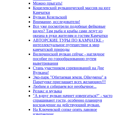
Можно прыгать!
Кошелевский вулканический массив на юге
Камчатки
Вулкан Козельский
Внимание, исследователи!
Все уже посмотрели подобные фейковые
видео? Там рыба и крабы сами лезут из
океана в руки жителям и гостям Камчатки
АВТОРСКИЕ ТУРЫ ПО КАМЧАТКЕ -
интеллектуальное путешествие в мир
камчатской природы
Вилючинский вулкан сейчас - наглядное
пособие по горообразованию путем
выветривания
Стань участником соревнований на Дне
Вулкана!
Эко-парк "Обитаемая земля. Ойкумена" в
Паратунке приглашает всех желающих!!!
Любим и собираем все необычное...
Релакс и музыка
"А вдруг вулкан начнет извергаться?" - часто
спрашивают гости, особенно планируя
восхождение на действующий вулкан.
На Ключевской сопке опять лавовое
извержение