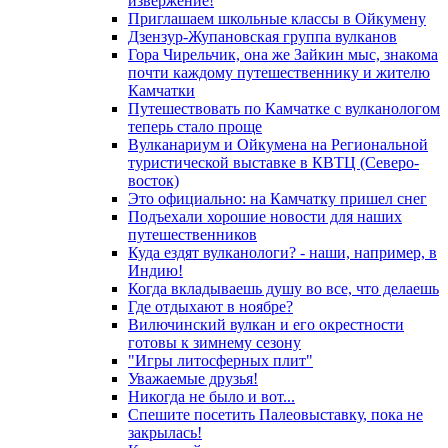
извержение!
Приглашаем школьные классы в Ойкумену
Дзензур-Жупановская группа вулканов
Гора Чирельчик, она же Зайкин мыс, знакома
почти каждому путешественнику и жителю
Камчатки
Путешествовать по Камчатке с вулканологом
теперь стало проще
Вулканариум и Ойкумена на Региональной
туристической выставке в КВТЦ (Северо-
восток)
Это официально: на Камчатку пришел снег
Подъехали хорошие новости для наших
путешественников
Куда ездят вулканологи? - наши, например, в
Индию!
Когда вкладываешь душу во все, что делаешь
Где отдыхают в ноябре?
Вилючинский вулкан и его окрестности
готовы к зимнему сезону
"Игры литосферных плит"
Уважаемые друзья!
Никогда не было и вот...
Спешите посетить Палеовыставку, пока не
закрылась!