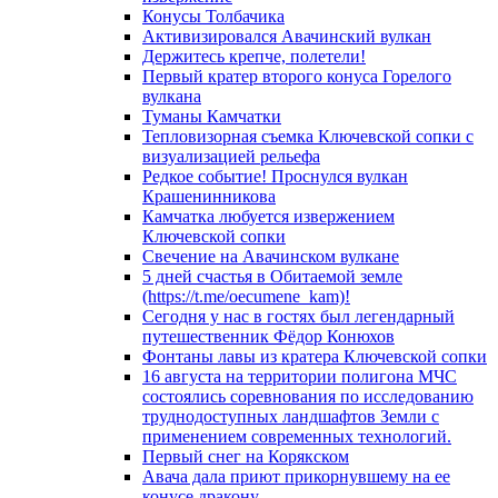
Конусы Толбачика
Активизировался Авачинский вулкан
Держитесь крепче, полетели!
Первый кратер второго конуса Горелого
вулкана
Туманы Камчатки
Тепловизорная съемка Ключевской сопки с
визуализацией рельефа
Редкое событие! Проснулся вулкан
Крашенинникова
Камчатка любуется извержением
Ключевской сопки
Свечение на Авачинском вулкане
5 дней счастья в Обитаемой земле
(https://t.me/oecumene_kam)!
Сегодня у нас в гостях был легендарный
путешественник Фёдор Конюхов
Фонтаны лавы из кратера Ключевской сопки
16 августа на территории полигона МЧС
состоялись соревнования по исследованию
труднодоступных ландшафтов Земли с
применением современных технологий.
Первый снег на Корякском
Авача дала приют прикорнувшему на ее
конусе дракону