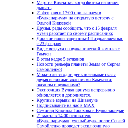
Март на Камчатке: когда физика начинает
дышать
21 февраля в 17:00 приглашаем в
«Вулканариум» на открытую встречу с
Ольгой Князевой
Друзья, рады сообщить, что с 15 февраля
музей работает по своему расписанию:
Дорогие наши защитники! Поздравляем вас
с 23 февраля
Вид с воздуха на вулканический комплекс
Гамчен
В этом кадре 5 вулканов
Новости рельефа планеты Земля от Сергея
Самойленко!
Можно ли за один день познакомиться с
двумя великими явлениями Камчатки:
океаном и вулканами?
Экспозиция Вулканариума непрерывно
обновляется и дополняется.
Крупные взрывы на Шивелуче
Подписывайте на нас в MAX
Семинар Кирилла Горохова в Вулканариуме
21 марта в 14:00 основатель
«Вулканариума», ученый-вулканолог Сергей
Самойленко проведет эксклюзивную