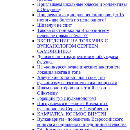
Приглашаем школьные классы и коллективы
в Ойкумену
Продлеваем акцию для пенсионеров: До 15
июня - два билета по цене одного!
Шивелуч не спит
Такова обстановка на Вилючинском
перевале прямо сейчас ??
ЭКСПЕДИЦИЯ НА ТОЛБАЧИК С
ВУЛКАНОЛОГОМ СЕРГЕЕМ
САМОЙЛЕНКО
Делимся опытом, креативим, обсуждаем
будущее
На «конкурсе» вулканических закатов эта
локация всегда в топе
Алеутские острова - наш сосед по
вулканизму и тектоническим процессам
Ищем волонтёров на летний сезон в
Ойкумену
Горящий тур с вулканологом!
Погружаемся в секреты Камчатки с
вулканологом Сергеем Самойленко
КАМЧАТКА. КОСМОС ВНУТРИ
Вулканариум - победитель Всероссийского
конкурса социального предпринимательства
"На Камчатке извергается вулкан"