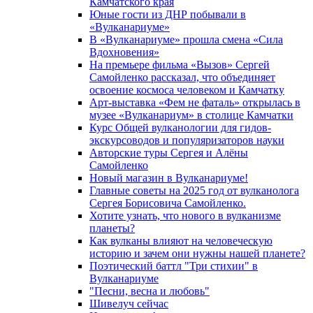
Камчатского края
Юные гости из ДНР побывали в
«Вулканариумe»
В «Вулканариуме» прошла смена «Сила
Вдохновения»
На премьере фильма «Вызов» Сергей
Самойленко рассказал, что объединяет
освоение космоса человеком и Камчатку
Арт-выставка «Фем не фаталь» открылась в
музее «Вулканариум» в столице Камчатки
Курс Общей вулканологии для гидов-
экскурсоводов и популяризаторов науки
Авторские туры Сергея и Алёны
Самойленко
Новый магазин в Вулканариуме!
Главные советы на 2025 год от вулканолога
Сергея Борисовича Самойленко.
Хотите узнать, что нового в вулканизме
планеты?
Как вулканы влияют на человеческую
историю и зачем они нужны нашей планете?
Поэтический баттл "Три стихии" в
Вулканариуме
"Песни, весна и любовь"
Шивелуч сейчас