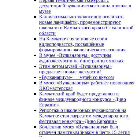
Первая тематическая экскурсия с
дегустацией вулканического вина прошла в
музее
Как максимально экологично осваивать
новые ландшафты, продемонстрируют
школьники Камчатского края и Сахалинской
области
На Камчатке сняли новые серии
видеоподкастов, посвящённые
формированию экологического сознания
В музее «Вулканариум» доступны
аудиоэкскурсии на иностранных языках
Этим летом музей «Вулканариум»
предлагает новые экскурсии!
«Вулканариум» — музей со вкусом
В музее «Вулканариум» работает новогодняя
ЭКОмастерская
Камчатский край будет представлен в
финале международного конкурса «Диво
Евразии»
Репортаж о школе юных вулканологов на
Камчатке стал лауреатом международного
фестиваля-конкурса «Диво Евразии»
Коллектив музея «Вулканариум» был
отмечен памятным знаком в честь 15-летия