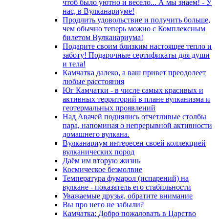
чтоб было уютно и весело... А мы знаем! - У
нас, в Вулканариуме!
Продлить удовольствие и получить больше,
чем обычно теперь можно с Комплексным
билетом Вулканариума!
Подарите своим близким настоящее тепло и
заботу! Подарочные сертификаты для души
и тела!
Камчатка далеко, а ваш привет преодолеет
любые расстояния
Юг Камчатки - в числе самых красивых и
активных территорий в плане вулканизма и
геотермальных проявлений
Над Авачей поднялись отчетливые столбы
пара, напоминая о непрерывной активности
домашнего вулкана.
Вулканариум интересен своей коллекцией
вулканических пород
Даём им вторую жизнь
Космическое безмолвие
Температура фумарол (испарений) на
вулкане - показатель его стабильности
Уважаемые друзья, обратите внимание
Вы про него не забыли?
Камчатка: Добро пожаловать в Царство