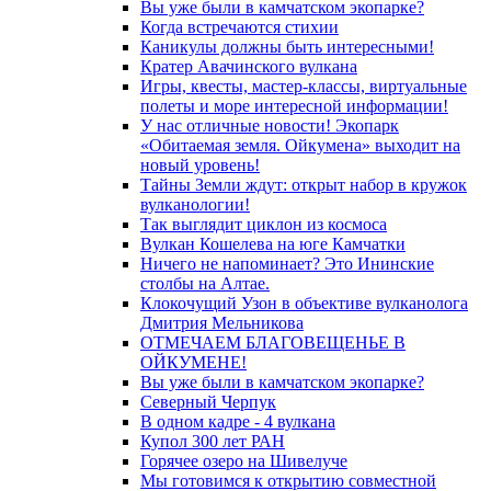
Вы уже были в камчатском экопарке?
Когда встречаются стихии
Каникулы должны быть интересными!
Кратер Авачинского вулкана
Игры, квесты, мастер-классы, виртуальные
полеты и море интересной информации!
У нас отличные новости! Экопарк
«Обитаемая земля. Ойкумена» выходит на
новый уровень!
Тайны Земли ждут: открыт набор в кружок
вулканологии!
Так выглядит циклон из космоса
Вулкан Кошелева на юге Камчатки
Ничего не напоминает? Это Ининские
столбы на Алтае.
Клокочущий Узон в объективе вулканолога
Дмитрия Мельникова
ОТМЕЧАЕМ БЛАГОВЕЩЕНЬЕ В
ОЙКУМЕНЕ!
Вы уже были в камчатском экопарке?
Северный Черпук
В одном кадре - 4 вулкана
Купол 300 лет РАН
Горячее озеро на Шивелуче
Мы готовимся к открытию совместной