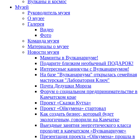
Вулканы и космос
Музей
Руководитель музея
О музее
Галерея
Видео
Фото
Команда музея
Материалы о музее
Новости музея
Мамонты в Вулканариуме!
Подарите близким необычный ПОДАРОК!
Интересные каникулы с Вулканариумом!
На базе "Вулканариума" открылась семейная
мастерская "Лаборатория Ключ"
Почта Дедушки Мороза
Форум о социальном предпринимательстве в
Камчатском крае
Проект «Сказки Кутха»
Проект «Ойкумена» стартовал
Как создать бизнес, который будет
экологичным, говорили на Камчатке
Выездные занятия энергетического класса
проходят в камчатском «Вулканариуме»
Презентация проекта «Ойкумена» прошла в