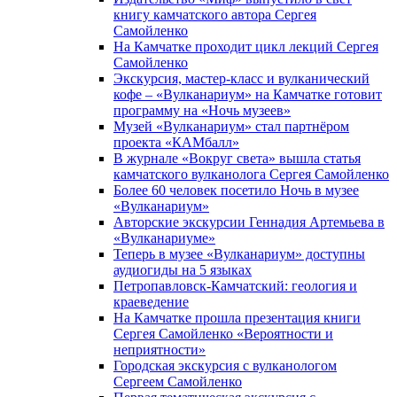
книгу камчатского автора Сергея
Самойленко
На Камчатке проходит цикл лекций Сергея
Самойленко
Экскурсия, мастер-класс и вулканический
кофе – «Вулканариум» на Камчатке готовит
программу на «Ночь музеев»
Музей «Вулканариум» стал партнёром
проекта «КАМбалл»
В журнале «Вокруг света» вышла статья
камчатского вулканолога Сергея Самойленко
Более 60 человек посетило Ночь в музее
«Вулканариум»
Авторские экскурсии Геннадия Артемьева в
«Вулканариуме»
Теперь в музее «Вулканариум» доступны
аудиогиды на 5 языках
Петропавловск-Камчатский: геология и
краеведение
На Камчатке прошла презентация книги
Сергея Самойленко «Вероятности и
неприятности»
Городская экскурсия с вулканологом
Сергеем Самойленко