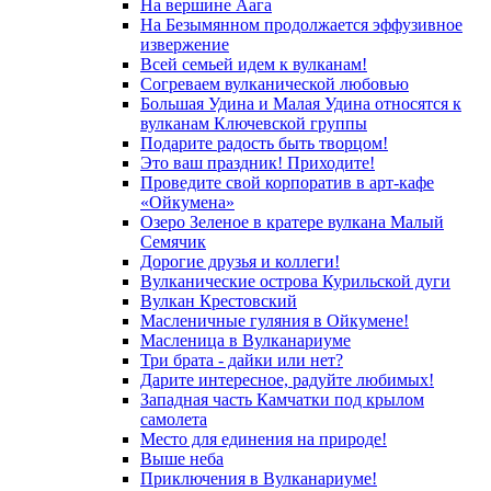
На вершине Аага
На Безымянном продолжается эффузивное
извержение
Всей семьей идем к вулканам!
Согреваем вулканической любовью
Большая Удина и Малая Удина относятся к
вулканам Ключевской группы
Подарите радость быть творцом!
Это ваш праздник! Приходите!
Проведите свой корпоратив в арт-кафе
«Ойкумена»
Озеро Зеленое в кратере вулкана Малый
Семячик
Дорогие друзья и коллеги!
Вулканические острова Курильской дуги
Вулкан Крестовский
Масленичные гуляния в Ойкумене!
Масленица в Вулканариуме
Три брата - дайки или нет?
Дарите интересное, радуйте любимых!
Западная часть Камчатки под крылом
самолета
Место для единения на природе!
Выше неба
Приключения в Вулканариуме!