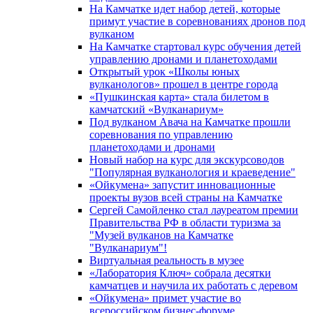
На Камчатке идет набор детей, которые
примут участие в соревнованиях дронов под
вулканом
На Камчатке стартовал курс обучения детей
управлению дронами и планетоходами
Открытый урок «Школы юных
вулканологов» прошел в центре города
«Пушкинская карта» стала билетом в
камчатский «Вулканариум»
Под вулканом Авача на Камчатке прошли
соревнования по управлению
планетоходами и дронами
Новый набор на курс для экскурсоводов
"Популярная вулканология и краеведение"
«Ойкумена» запустит инновационные
проекты вузов всей страны на Камчатке
Сергей Самойленко стал лауреатом премии
Правительства РФ в области туризма за
"Музей вулканов на Камчатке
"Вулканариум"!
Виртуальная реальность в музее
«Лаборатория Ключ» собрала десятки
камчатцев и научила их работать с деревом
«Ойкумена» примет участие во
всероссийском бизнес-форуме