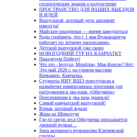
геологические знания о полуострове
ПРОСТРАНСТВО ДЛЯ ВАШИХ ВЫЕЗДОВ
И ИДЕЙ
Выпускной, который дети запомнят
навсегда!
Майские праздники — время замедлиться
Рады сообщить, что с 1 мая Вулканариум
работает по летнему расписанию.
Детский выпускной уже скоро
НОВОГОДНИЙ ТУР НА КАМЧАТКУ
Празднуем Победу!
Что это - Белуха, Монблан, Мак-Кинли? Нет.
Это май 2026 г. на горном массиве
Вачкажец, Камчатка.
Студенты НИУ ВШЭ приступили к
разработке иммерсивных программ для
погружения в эко-парк «Ойкумена»
Пенсионерам в два раза дешевле!
Самый камчатский выпускной!
Взрыв, который ждали
Жара на Шивелуче
Где-то среди леса Ойкумены просыпается
древний вулкан…
Зона активного вулканизма Ключевской
группы