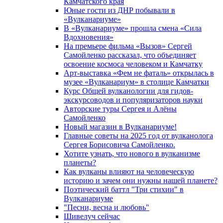
Камчатского края
Юные гости из ДНР побывали в
«Вулканариумe»
В «Вулканариуме» прошла смена «Сила
Вдохновения»
На премьере фильма «Вызов» Сергей
Самойленко рассказал, что объединяет
освоение космоса человеком и Камчатку
Арт-выставка «Фем не фаталь» открылась в
музее «Вулканариум» в столице Камчатки
Курс Общей вулканологии для гидов-
экскурсоводов и популяризаторов науки
Авторские туры Сергея и Алёны
Самойленко
Новый магазин в Вулканариуме!
Главные советы на 2025 год от вулканолога
Сергея Борисовича Самойленко.
Хотите узнать, что нового в вулканизме
планеты?
Как вулканы влияют на человеческую
историю и зачем они нужны нашей планете?
Поэтический баттл "Три стихии" в
Вулканариуме
"Песни, весна и любовь"
Шивелуч сейчас