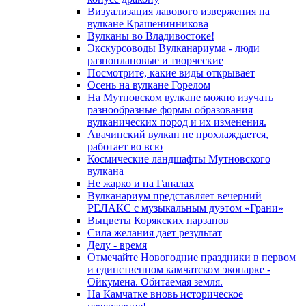
Визуализация лавового извержения на
вулкане Крашенинникова
Вулканы во Владивостоке!
Экскурсоводы Вулканариума - люди
разноплановые и творческие
Посмотрите, какие виды открывает
Осень на вулкане Горелом
На Мутновском вулкане можно изучать
разнообразные формы образования
вулканических пород и их изменения.
Авачинский вулкан не прохлаждается,
работает во всю
Космические ландшафты Мутновского
вулкана
Не жарко и на Ганалах
Вулканариум представляет вечерний
РЕЛАКС с музыкальным дуэтом «Грани»
Выцветы Корякских нарзанов
Сила желания дает результат
Делу - время
Отмечайте Новогодние праздники в первом
и единственном камчатском экопарке -
Ойкумена. Обитаемая земля.
На Камчатке вновь историческое