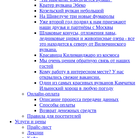
Кратер вулкана Эбеко
Козельский вулкан небольшой
На Шивелуче три новые фумаролы
Уже второй год подряд к нам приезжают
наши друзья и партнёры с Москвы
Шлаковые конусы, отложения лавы,
ледниковые цирки и живописные озера - все
это находится к северу от Вилючинского
вулкана.
Красавица Килиманджаро из космоса
Мы очень ценим обратную связь от наших
гостей
Кому работу в интересном месте? У нас
открылись свежие вакансии.
Один из самых красивых вулканов Камчатки
Ильинский хорош в любую погоду
Онлайн-оплата
Описание процесса передачи данных
Способы оплаты
Возврат денежных средств
Правила для посетителей
Услуги и цены
Прайс-лист
Лекции