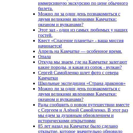
иммерсивную экскурсию по цене обычного
билета.
Можно ли за один день познакомиться с
двумя великими явлениями Камчатки:
океаном и вулканами?
Этот зал - один из самых любимых у наших
гостей.
Квест «Спасение планеты» - ваша миссия
начинается!
Апрель на Камчатке — особенное время.
Опала
Откуда мы знаем, где на Камчатке залегают
какие породы, и какая из сопок - вулкан?
Сергей Самойленко шлет фото с севера
Камчатки
Школьные экспедиции «Страна драконов»
Можно ли за один день познакомиться с
двумя великими явлениями Камчатки:
океаном и вулканами?
Рады сообщить о новом путешествии вместе
с Сергеем и Алёной Самойленко. В этот раз
мы едем за духовным обновлением и
историческими открытиями
85 лет назад на Камчатке было сделано
открытие, которое значительно обновило