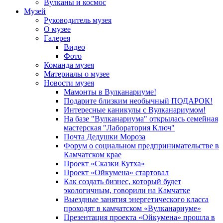
Вулканы и космос
Музей
Руководитель музея
О музее
Галерея
Видео
Фото
Команда музея
Материалы о музее
Новости музея
Мамонты в Вулканариуме!
Подарите близким необычный ПОДАРОК!
Интересные каникулы с Вулканариумом!
На базе "Вулканариума" открылась семейная
мастерская "Лаборатория Ключ"
Почта Дедушки Мороза
Форум о социальном предпринимательстве в
Камчатском крае
Проект «Сказки Кутха»
Проект «Ойкумена» стартовал
Как создать бизнес, который будет
экологичным, говорили на Камчатке
Выездные занятия энергетического класса
проходят в камчатском «Вулканариуме»
Презентация проекта «Ойкумена» прошла в