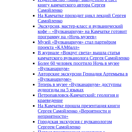
книгу камчатского автора Сергея
Самойленко
На Камчатке проходит цикл лекций Сергея
Самойленко
Экскурсия, мастер-класс и вулканический
кофе – «Вулканариум» на Камчатке готовит
программу на «Ночь музеев»
Музей «Вулканариум» стал партнёром
проекта «КАМбалл»
В журнале «Вокруг света» вышла статья
камчатского вулканолога Сергея Самойленко
Более 60 человек посетило Ночь в музее
«Вулканариум»
Авторские экскурсии Геннадия Артемьева в
«Вулканариуме»
Теперь в музее «Вулканариум» доступны
аудиогиды на 5 языках
Петропавловск-Камчатский: геология и
краеведение
На Камчатке прошла презентация книги
Сергея Самойленко «Вероятности и
неприятности»
Городская экскурсия с вулканологом
Сергеем Самойленко