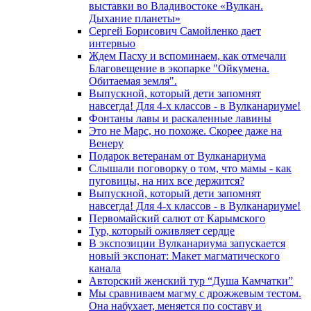
выставки во Владивостоке «Вулкан.
Дыхание планеты»
Сергей Борисович Самойленко дает
интервью
Ждем Пасху и вспоминаем, как отмечали
Благовещение в экопарке "Ойкумена.
Обитаемая земля".
Выпускной, который дети запомнят
навсегда! Для 4-х классов - в Вулканариуме!
Фонтаны лавы и раскаленные лавины
Это не Марс, но похоже. Скорее даже на
Венеру
Подарок ветеранам от Вулканариума
Слышали поговорку о том, что мамы - как
пуговицы, на них все держится?
Выпускной, который дети запомнят
навсегда! Для 4-х классов - в Вулканариуме!
Первомайский салют от Карымского
Тур, который оживляет сердце
В экспозиции Вулканариума запускается
новый экспонат: Макет магматического
канала
Авторский женский тур “Душа Камчатки”
Мы сравниваем магму с дрожжевым тестом.
Она набухает, меняется по составу и