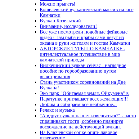
Можно прыгать!
Кошелевский вулканический массив на юге
Камчатки
Вулкан Козельский
Внимание, исследователи!
Все уже посмотрели подобные фейковые
видео? Там рыба и крабы сами лезут из
океана в руки жителям и гостям Камчатки
АВТОРСКИЕ ТУРЫ ПО КАМЧАТКЕ -
интеллектуальное путешествие в мир
камчатской природы
Вилючинский вулкан сейчас - наглядное
пособие по горообразованию путем
выветривания
Стань участником соревнований на Дне
Вулкана!
Эко-парк "Обитаемая земля. Ойкумена" в
Паратунке приглашает всех желающих!!!
Любим и собираем все необычное...
Релакс и музыка
"А вдруг вулкан начнет извергаться?" - часто
спрашивают гости, особенно планируя
восхождение на действующий вулкан.
На Ключевской сопке опять лавовое
извержение