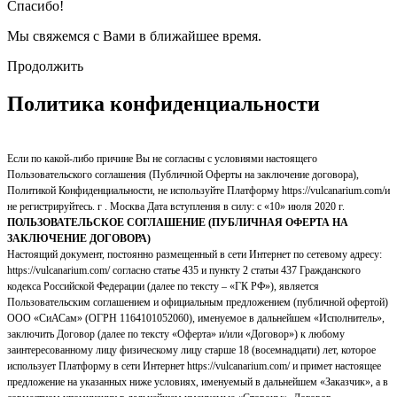
Спасибо!
Мы свяжемся с Вами в ближайшее время.
Продолжить
Политика конфиденциальности
Если по какой-либо причине Вы не согласны с условиями настоящего
Пользовательского соглашения (Публичной Оферты на заключение договора),
Политикой Конфиденциальности, не используйте Платформу https://vulcanarium.com/и
не регистрируйтесь. г . Москва Дата вступления в силу: с «10» июля 2020 г.
ПОЛЬЗОВАТЕЛЬСКОЕ СОГЛАШЕНИЕ (ПУБЛИЧНАЯ ОФЕРТА НА
ЗАКЛЮЧЕНИЕ ДОГОВОРА)
Настоящий документ, постоянно размещенный в сети Интернет по сетевому адресу:
https://vulcanarium.com/ согласно статье 435 и пункту 2 статьи 437 Гражданского
кодекса Российской Федерации (далее по тексту – «ГК РФ»), является
Пользовательским соглашением и официальным предложением (публичной офертой)
ООО «СиАСам» (ОГРН 1164101052060), именуемое в дальнейшем «Исполнитель»,
заключить Договор (далее по тексту «Оферта» и/или «Договор») к любому
заинтересованному лицу физическому лицу старше 18 (восемнадцати) лет, которое
использует Платформу в сети Интернет https://vulcanarium.com/ и примет настоящее
предложение на указанных ниже условиях, именуемый в дальнейшем «Заказчик», а в