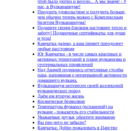
чтоб было уютно и весело... А мы знаем! - У
нас, в Вулканариуме!
Продлить удовольствие и получить больше,
чем обычно теперь можно с Комплексным
билетом Вулканариума!
Подарите своим близким настоящее тепло и
заботу! Подарочные сертификаты для души
и тела!
Камчатка далеко, а ваш привет преодолеет
любые расстояния
Юг Камчатки - в числе самых красивых и
активных территорий в плане вулканизма и
геотермальных проявлений
Над Авачей поднялись отчетливые столбы
пара, напоминая о непрерывной активности
домашнего вулкана.
Вулканариум интересен своей коллекцией
вулканических пород
Даём им вторую жизнь
Космическое безмолвие
Температура фумарол (испарений) на
вулкане - показатель его стабильности
Уважаемые друзья, обратите внимание
Вы про него не забыли?
Камчатка: Добро пожаловать в Царство