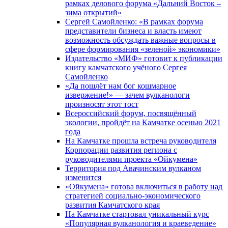
рамках делового форума «Дальний Восток –
зима открытий»
Сергей Самойленко: «В рамках форума
представители бизнеса и власть имеют
возможность обсуждать важные вопросы в
сфере формирования «зеленой» экономики»
Издательство «МИФ» готовит к публикации
книгу камчатского учёного Сергея
Самойленко
«Да пошлёт нам бог кошмарное
извержение!» — зачем вулканологи
произносят этот тост
Всероссийский форум, посвящённый
экологии, пройдёт на Камчатке осенью 2021
года
На Камчатке прошла встреча руководителя
Корпорации развития региона с
руководителями проекта «Ойкумена»
Территория под Авачинским вулканом
изменится
«Ойкумена» готова включиться в работу над
стратегией социально-экономического
развития Камчатского края
На Камчатке стартовал уникальный курс
«Популярная вулканология и краеведение»