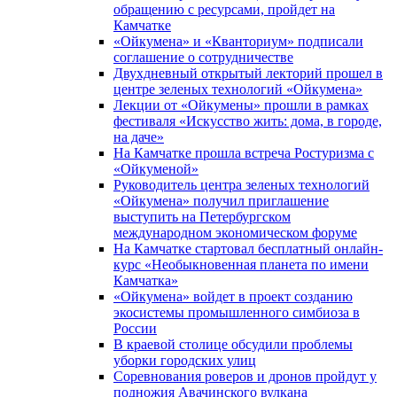
обращению с ресурсами, пройдет на
Камчатке
«Ойкумена» и «Кванториум» подписали
соглашение о сотрудничестве
Двухдневный открытый лекторий прошел в
центре зеленых технологий «Ойкумена»
Лекции от «Ойкумены» прошли в рамках
фестиваля «Искусство жить: дома, в городе,
на даче»
На Камчатке прошла встреча Ростуризма с
«Ойкуменой»
Руководитель центра зеленых технологий
«Ойкумена» получил приглашение
выступить на Петербургском
международном экономическом форуме
На Камчатке стартовал бесплатный онлайн-
курс «Необыкновенная планета по имени
Камчатка»
«Ойкумена» войдет в проект созданию
экосистемы промышленного симбиоза в
России
В краевой столице обсудили проблемы
уборки городских улиц
Соревнования роверов и дронов пройдут у
подножия Авачинского вулкана