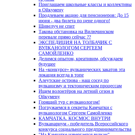
Приглашаем школьные классы и коллективы
в Ойкумену
Продлеваем акцию для пенсионеров: До 15
июня - два билета по цене одного!
Шивелуч не спит
Такова обстановка на Вилючинском
перевале прямо сейчас ??
ЭКСПЕДИЦИЯ НА ТОЛБАЧИК С
ВУЛКАНОЛОГОМ СЕРГЕЕМ
САМОЙЛЕНКО
Делимся опытом, креативим, обсуждаем
будущее
На «конкурсе» вулканических закатов эта
локация всегда в топе
Алеутские острова - наш сосед по
вулканизму и тектоническим процессам
Ищем волонтёров на летний сезон в
Ойкумену
Горящий тур с вулканологом!
Погружаемся в секреты Камчатки с
вулканологом Сергеем Самойленко
КАМЧАТКА. КОСМОС ВНУТРИ
Вулканариум - победитель Всероссийского
конкурса социального предпринимательства
"На Камчатке извергается вулкан"