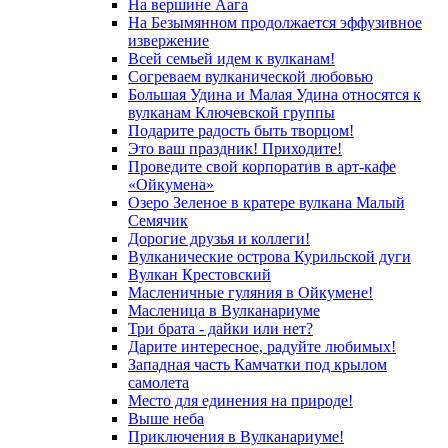
На вершине Аага
На Безымянном продолжается эффузивное
извержение
Всей семьей идем к вулканам!
Согреваем вулканической любовью
Большая Удина и Малая Удина относятся к
вулканам Ключевской группы
Подарите радость быть творцом!
Это ваш праздник! Приходите!
Проведите свой корпоратив в арт-кафе
«Ойкумена»
Озеро Зеленое в кратере вулкана Малый
Семячик
Дорогие друзья и коллеги!
Вулканические острова Курильской дуги
Вулкан Крестовский
Масленичные гуляния в Ойкумене!
Масленица в Вулканариуме
Три брата - дайки или нет?
Дарите интересное, радуйте любимых!
Западная часть Камчатки под крылом
самолета
Место для единения на природе!
Выше неба
Приключения в Вулканариуме!