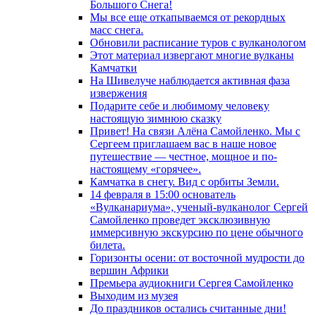
Большого Снега!
Мы все еще откапываемся от рекордных
масс снега.
Обновили расписание туров с вулканологом
Этот материал извергают многие вулканы
Камчатки
На Шивелуче наблюдается активная фаза
извержения
Подарите себе и любимому человеку
настоящую зимнюю сказку
Привет! На связи Алёна Самойленко. Мы с
Сергеем приглашаем вас в наше новое
путешествие — честное, мощное и по-
настоящему «горячее».
Камчатка в снегу. Вид с орбиты Земли.
14 февраля в 15:00 основатель
«Вулканариума», ученый-вулканолог Сергей
Самойленко проведет эксклюзивную
иммерсивную экскурсию по цене обычного
билета.
Горизонты осени: от восточной мудрости до
вершин Африки
Премьера аудиокниги Сергея Самойленко
Выходим из музея
До праздников остались считанные дни!