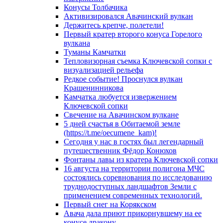
Конусы Толбачика
Активизировался Авачинский вулкан
Держитесь крепче, полетели!
Первый кратер второго конуса Горелого
вулкана
Туманы Камчатки
Тепловизорная съемка Ключевской сопки с
визуализацией рельефа
Редкое событие! Проснулся вулкан
Крашенинникова
Камчатка любуется извержением
Ключевской сопки
Свечение на Авачинском вулкане
5 дней счастья в Обитаемой земле
(https://t.me/oecumene_kam)!
Сегодня у нас в гостях был легендарный
путешественник Фёдор Конюхов
Фонтаны лавы из кратера Ключевской сопки
16 августа на территории полигона МЧС
состоялись соревнования по исследованию
труднодоступных ландшафтов Земли с
применением современных технологий.
Первый снег на Корякском
Авача дала приют прикорнувшему на ее
конусе дракону