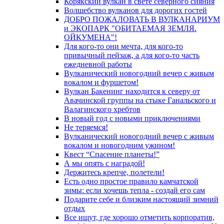
Корякский вулкан в свете северного сияния
Волшебство вулканов для дорогих гостей
ДОБРО ПОЖАЛОВАТЬ В ВУЛКАНАРИУМ
и ЭКОПАРК "ОБИТАЕМАЯ ЗЕМЛЯ.
ОЙКУМЕНА"!
Для кого-то они мечта, для кого-то
привычный пейзаж, а для кого-то часть
ежедневной работы
Вулканический новогодний вечер с живым
вокалом и фуршетом!
Вулкан Бакенинг находится к северу от
Авачинской группы на стыке Ганальского и
Валагинского хребтов
В новый год с новыми приключениями
Не теряемся!
Вулканический новогодний вечер с живым
вокалом и новогодним ужином!
Квест “Спасение планеты!”
А мы опять с наградой!
Держитесь крепче, полетели!
Есть одно простое правило камчатской
зимы: если хочешь тепла - создай его сам
Подарите себе и близким настоящий зимний
отдых
Все ищут, где хорошо отметить корпоратив,