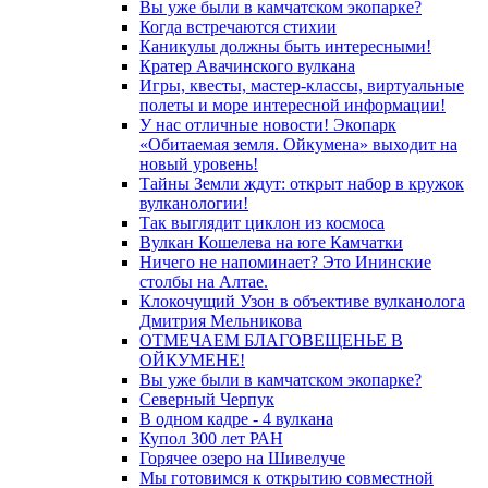
Вы уже были в камчатском экопарке?
Когда встречаются стихии
Каникулы должны быть интересными!
Кратер Авачинского вулкана
Игры, квесты, мастер-классы, виртуальные
полеты и море интересной информации!
У нас отличные новости! Экопарк
«Обитаемая земля. Ойкумена» выходит на
новый уровень!
Тайны Земли ждут: открыт набор в кружок
вулканологии!
Так выглядит циклон из космоса
Вулкан Кошелева на юге Камчатки
Ничего не напоминает? Это Ининские
столбы на Алтае.
Клокочущий Узон в объективе вулканолога
Дмитрия Мельникова
ОТМЕЧАЕМ БЛАГОВЕЩЕНЬЕ В
ОЙКУМЕНЕ!
Вы уже были в камчатском экопарке?
Северный Черпук
В одном кадре - 4 вулкана
Купол 300 лет РАН
Горячее озеро на Шивелуче
Мы готовимся к открытию совместной