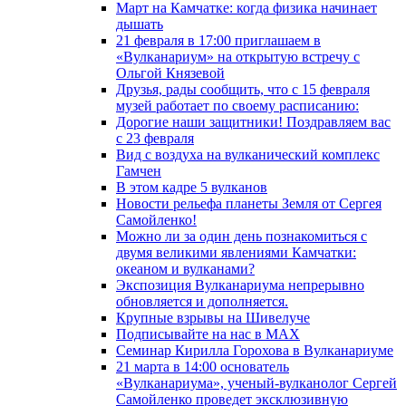
Март на Камчатке: когда физика начинает
дышать
21 февраля в 17:00 приглашаем в
«Вулканариум» на открытую встречу с
Ольгой Князевой
Друзья, рады сообщить, что с 15 февраля
музей работает по своему расписанию:
Дорогие наши защитники! Поздравляем вас
с 23 февраля
Вид с воздуха на вулканический комплекс
Гамчен
В этом кадре 5 вулканов
Новости рельефа планеты Земля от Сергея
Самойленко!
Можно ли за один день познакомиться с
двумя великими явлениями Камчатки:
океаном и вулканами?
Экспозиция Вулканариума непрерывно
обновляется и дополняется.
Крупные взрывы на Шивелуче
Подписывайте на нас в MAX
Семинар Кирилла Горохова в Вулканариуме
21 марта в 14:00 основатель
«Вулканариума», ученый-вулканолог Сергей
Самойленко проведет эксклюзивную