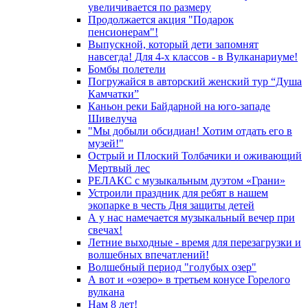
увеличивается по размеру
Продолжается акция "Подарок
пенсионерам"!
Выпускной, который дети запомнят
навсегда! Для 4-х классов - в Вулканариуме!
Бомбы полетели
Погружайся в авторский женский тур “Душа
Камчатки”
Каньон реки Байдарной на юго-западе
Шивелуча
"Мы добыли обсидиан! Хотим отдать его в
музей!"
Острый и Плоский Толбачики и оживающий
Мертвый лес
РЕЛАКС с музыкальным дуэтом «Грани»
Устроили праздник для ребят в нашем
экопарке в честь Дня защиты детей
А у нас намечается музыкальный вечер при
свечах!
Летние выходные - время для перезагрузки и
волшебных впечатлений!
Волшебный период "голубых озер"
А вот и «озеро» в третьем конусе Горелого
вулкана
Нам 8 лет!