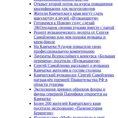
Открыт второй поток на курсы повышения
квалификации для экскурсоводов
Жители Камчатского края могут сдать
макулатуру в музей «Вулканариум»
Готовимся к Новому году: сделай
ЭКОподарок своими руками вместе с папой
Рецепт вулканического десерта от Сергея
Самойленко или чем похожи вулканы и
крем-брюле
На Камчатке 9 гидов повысили свою
профессиональную компетенцию
Лауреаты Всероссийкого конкурса «Большая
перемена» посетили «Вулканариум»
Сергей Самойленко расскажет о вулканах
Камчатки жителям и гостям столицы
Камчатский вулканолог Сергей Самойленко
награждён премией Правительства РФ в
области туризма
Экспозиция древних образцов флоры и
фауны северной Пацифики откроется на
Камчатке
Более 200 жителей Камчатского края
посетило экспозицию «Палеоистория
Берингии»
Издательство «Миф» выпустило в свет