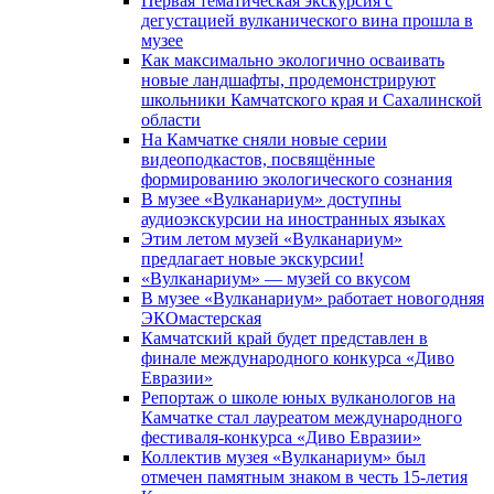
Первая тематическая экскурсия с
дегустацией вулканического вина прошла в
музее
Как максимально экологично осваивать
новые ландшафты, продемонстрируют
школьники Камчатского края и Сахалинской
области
На Камчатке сняли новые серии
видеоподкастов, посвящённые
формированию экологического сознания
В музее «Вулканариум» доступны
аудиоэкскурсии на иностранных языках
Этим летом музей «Вулканариум»
предлагает новые экскурсии!
«Вулканариум» — музей со вкусом
В музее «Вулканариум» работает новогодняя
ЭКОмастерская
Камчатский край будет представлен в
финале международного конкурса «Диво
Евразии»
Репортаж о школе юных вулканологов на
Камчатке стал лауреатом международного
фестиваля-конкурса «Диво Евразии»
Коллектив музея «Вулканариум» был
отмечен памятным знаком в честь 15-летия