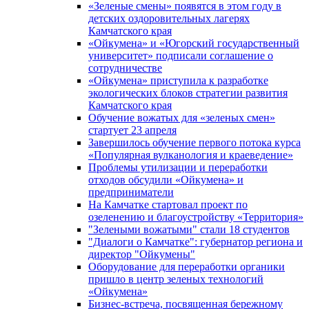
«Зеленые смены» появятся в этом году в
детских оздоровительных лагерях
Камчатского края
«Ойкумена» и «Югорский государственный
университет» подписали соглашение о
сотрудничестве
«Ойкумена» приступила к разработке
экологических блоков стратегии развития
Камчатского края
Обучение вожатых для «зеленых смен»
стартует 23 апреля
Завершилось обучение первого потока курса
«Популярная вулканология и краеведение»
Проблемы утилизации и переработки
отходов обсудили «Ойкумена» и
предприниматели
На Камчатке стартовал проект по
озеленению и благоустройству «Территория»
"Зелеными вожатыми" стали 18 студентов
"Диалоги о Камчатке": губернатор региона и
директор "Ойкумены"
Оборудование для переработки органики
пришло в центр зеленых технологий
«Ойкумена»
Бизнес-встреча, посвященная бережному