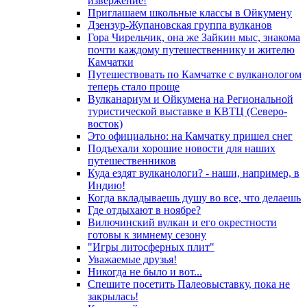
извержение!
Приглашаем школьные классы в Ойкумену
Дзензур-Жупановская группа вулканов
Гора Чирельчик, она же Зайкин мыс, знакома
почти каждому путешественнику и жителю
Камчатки
Путешествовать по Камчатке с вулканологом
теперь стало проще
Вулканариум и Ойкумена на Региональной
туристической выставке в КВТЦ (Северо-
восток)
Это официально: на Камчатку пришел снег
Подъехали хорошие новости для наших
путешественников
Куда ездят вулканологи? - наши, например, в
Индию!
Когда вкладываешь душу во все, что делаешь
Где отдыхают в ноябре?
Вилючинский вулкан и его окрестности
готовы к зимнему сезону
"Игры литосферных плит"
Уважаемые друзья!
Никогда не было и вот...
Спешите посетить Палеовыставку, пока не
закрылась!