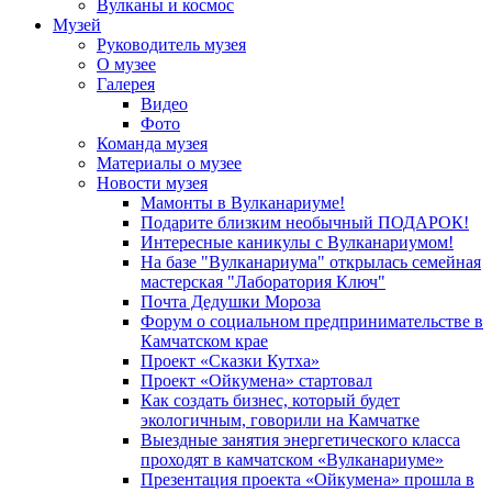
Вулканы и космос
Музей
Руководитель музея
О музее
Галерея
Видео
Фото
Команда музея
Материалы о музее
Новости музея
Мамонты в Вулканариуме!
Подарите близким необычный ПОДАРОК!
Интересные каникулы с Вулканариумом!
На базе "Вулканариума" открылась семейная
мастерская "Лаборатория Ключ"
Почта Дедушки Мороза
Форум о социальном предпринимательстве в
Камчатском крае
Проект «Сказки Кутха»
Проект «Ойкумена» стартовал
Как создать бизнес, который будет
экологичным, говорили на Камчатке
Выездные занятия энергетического класса
проходят в камчатском «Вулканариуме»
Презентация проекта «Ойкумена» прошла в