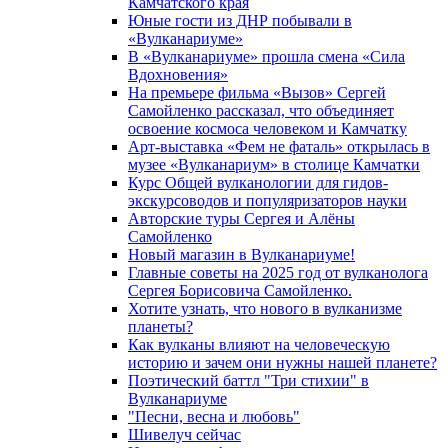
Камчатского края
Юные гости из ДНР побывали в
«Вулканариумe»
В «Вулканариуме» прошла смена «Сила
Вдохновения»
На премьере фильма «Вызов» Сергей
Самойленко рассказал, что объединяет
освоение космоса человеком и Камчатку
Арт-выставка «Фем не фаталь» открылась в
музее «Вулканариум» в столице Камчатки
Курс Общей вулканологии для гидов-
экскурсоводов и популяризаторов науки
Авторские туры Сергея и Алёны
Самойленко
Новый магазин в Вулканариуме!
Главные советы на 2025 год от вулканолога
Сергея Борисовича Самойленко.
Хотите узнать, что нового в вулканизме
планеты?
Как вулканы влияют на человеческую
историю и зачем они нужны нашей планете?
Поэтический баттл "Три стихии" в
Вулканариуме
"Песни, весна и любовь"
Шивелуч сейчас