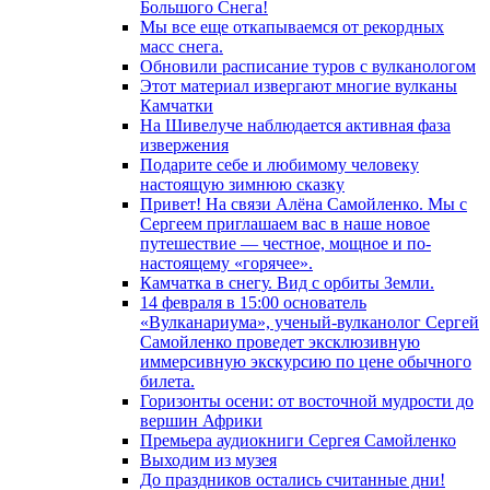
Большого Снега!
Мы все еще откапываемся от рекордных
масс снега.
Обновили расписание туров с вулканологом
Этот материал извергают многие вулканы
Камчатки
На Шивелуче наблюдается активная фаза
извержения
Подарите себе и любимому человеку
настоящую зимнюю сказку
Привет! На связи Алёна Самойленко. Мы с
Сергеем приглашаем вас в наше новое
путешествие — честное, мощное и по-
настоящему «горячее».
Камчатка в снегу. Вид с орбиты Земли.
14 февраля в 15:00 основатель
«Вулканариума», ученый-вулканолог Сергей
Самойленко проведет эксклюзивную
иммерсивную экскурсию по цене обычного
билета.
Горизонты осени: от восточной мудрости до
вершин Африки
Премьера аудиокниги Сергея Самойленко
Выходим из музея
До праздников остались считанные дни!