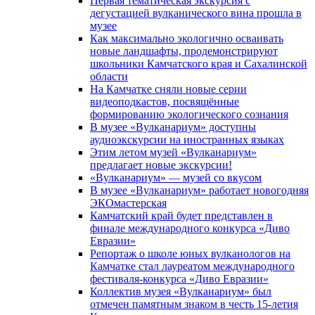
Первая тематическая экскурсия с
дегустацией вулканического вина прошла в
музее
Как максимально экологично осваивать
новые ландшафты, продемонстрируют
школьники Камчатского края и Сахалинской
области
На Камчатке сняли новые серии
видеоподкастов, посвящённые
формированию экологического сознания
В музее «Вулканариум» доступны
аудиоэкскурсии на иностранных языках
Этим летом музей «Вулканариум»
предлагает новые экскурсии!
«Вулканариум» — музей со вкусом
В музее «Вулканариум» работает новогодняя
ЭКОмастерская
Камчатский край будет представлен в
финале международного конкурса «Диво
Евразии»
Репортаж о школе юных вулканологов на
Камчатке стал лауреатом международного
фестиваля-конкурса «Диво Евразии»
Коллектив музея «Вулканариум» был
отмечен памятным знаком в честь 15-летия