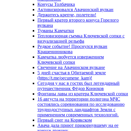
Конусы Толбачика
Активизировался Авачинский вулкан
Держитесь крепче, полетели!
Первый кратер второго конуса Горелого
вулкана
Туманы Камчатки
Тепловизорная съемка Ключевской сопки с
визуализацией рельефа
Редкое событие! Проснулся вулкан
Крашенинникова
Камчатка любуется извержением
Ключевской сопки
Свечение на Авачинском вулкане
5 дней счастья в Обитаемой земле
(https://t.me/oecumene_kam)!
Сегодня у нас в гостях был легендарный
путешественник Фёдор Конюхов
Фонтаны лавы из кратера Ключевской сопки
16 августа на территории полигона МЧС
состоялись соревнования по исследованию
труднодоступных ландшафтов Земли с
применением современных технологий.
Первый снег на Корякском
Авача дала приют прикорнувшему на ее
конусе дракону