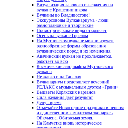
Визуализация лавового извержения на
вулкане Крашенинникова
Вулканы во Владивостоке!
Экскурсоводы Вулканариума - люди
разноплановые и творческие
Посмотрите, какие виды открывает
Осень на вулкане Горелом
На Мутновском вулкане можно изучать
разнообразные формы образования
вулканических пород и их изменения.
Авачинский вулкан не прохлаждается,
работает во всю
Космические ландшафты Мутновского
вулкана
Не жарко и на Ганалах
Вулканариум представляет вечерний
РЕЛАКС с музыкальным дуэтом «Грани»
Выцветы Корякских нарзанов
Сила желания дает результат
Делу - время
Отмечайте Новогодние праздники в первом
и единственном камчатском экопарке -
Ойкумена. Обитаемая земля.
На Камчатке вновь историческое