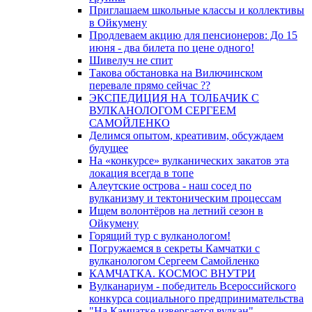
Приглашаем школьные классы и коллективы
в Ойкумену
Продлеваем акцию для пенсионеров: До 15
июня - два билета по цене одного!
Шивелуч не спит
Такова обстановка на Вилючинском
перевале прямо сейчас ??
ЭКСПЕДИЦИЯ НА ТОЛБАЧИК С
ВУЛКАНОЛОГОМ СЕРГЕЕМ
САМОЙЛЕНКО
Делимся опытом, креативим, обсуждаем
будущее
На «конкурсе» вулканических закатов эта
локация всегда в топе
Алеутские острова - наш сосед по
вулканизму и тектоническим процессам
Ищем волонтёров на летний сезон в
Ойкумену
Горящий тур с вулканологом!
Погружаемся в секреты Камчатки с
вулканологом Сергеем Самойленко
КАМЧАТКА. КОСМОС ВНУТРИ
Вулканариум - победитель Всероссийского
конкурса социального предпринимательства
"На Камчатке извергается вулкан"