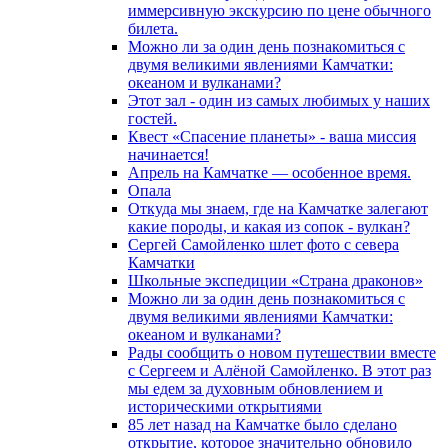
иммерсивную экскурсию по цене обычного
билета.
Можно ли за один день познакомиться с
двумя великими явлениями Камчатки:
океаном и вулканами?
Этот зал - один из самых любимых у наших
гостей.
Квест «Спасение планеты» - ваша миссия
начинается!
Апрель на Камчатке — особенное время.
Опала
Откуда мы знаем, где на Камчатке залегают
какие породы, и какая из сопок - вулкан?
Сергей Самойленко шлет фото с севера
Камчатки
Школьные экспедиции «Страна драконов»
Можно ли за один день познакомиться с
двумя великими явлениями Камчатки:
океаном и вулканами?
Рады сообщить о новом путешествии вместе
с Сергеем и Алёной Самойленко. В этот раз
мы едем за духовным обновлением и
историческими открытиями
85 лет назад на Камчатке было сделано
открытие, которое значительно обновило