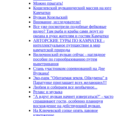
Можно прыгать!
Кошелевский вулканический массив на юге
Камчатки
Вулкан Козельский
Внимание, исследователи!
Все уже посмотрели подобные фейковые
видео? Там рыба и крабы сами лезут из
океана в руки жителям и гостям Камчатки
АВТОРСКИЕ ТУРЫ ПО КАМЧАТКЕ -
интеллектуальное путешествие в мир
камчатской природы
Вилючинский вулкан сейчас - наглядное
пособие по горообразованию путем
выветривания
Стань участником соревнований на Дне
Вулкана!
Эко-парк "Обитаемая земля. Ойкумена" в
Паратунке приглашает всех желающих!!!
Любим и собираем все необычное...
Релакс и музыка
"А вдруг вулкан начнет извергаться?" - часто
спрашивают гости, особенно планируя
восхождение на действующий вулкан.
На Ключевской сопке опять лавовое
извержение