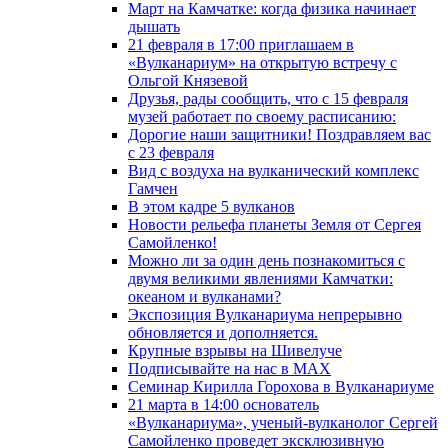
Март на Камчатке: когда физика начинает
дышать
21 февраля в 17:00 приглашаем в
«Вулканариум» на открытую встречу с
Ольгой Князевой
Друзья, рады сообщить, что с 15 февраля
музей работает по своему расписанию:
Дорогие наши защитники! Поздравляем вас
с 23 февраля
Вид с воздуха на вулканический комплекс
Гамчен
В этом кадре 5 вулканов
Новости рельефа планеты Земля от Сергея
Самойленко!
Можно ли за один день познакомиться с
двумя великими явлениями Камчатки:
океаном и вулканами?
Экспозиция Вулканариума непрерывно
обновляется и дополняется.
Крупные взрывы на Шивелуче
Подписывайте на нас в MAX
Семинар Кирилла Горохова в Вулканариуме
21 марта в 14:00 основатель
«Вулканариума», ученый-вулканолог Сергей
Самойленко проведет эксклюзивную