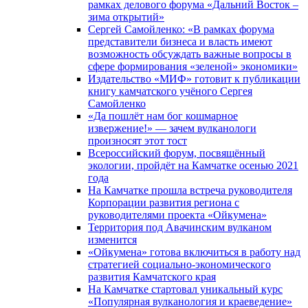
рамках делового форума «Дальний Восток –
зима открытий»
Сергей Самойленко: «В рамках форума
представители бизнеса и власть имеют
возможность обсуждать важные вопросы в
сфере формирования «зеленой» экономики»
Издательство «МИФ» готовит к публикации
книгу камчатского учёного Сергея
Самойленко
«Да пошлёт нам бог кошмарное
извержение!» — зачем вулканологи
произносят этот тост
Всероссийский форум, посвящённый
экологии, пройдёт на Камчатке осенью 2021
года
На Камчатке прошла встреча руководителя
Корпорации развития региона с
руководителями проекта «Ойкумена»
Территория под Авачинским вулканом
изменится
«Ойкумена» готова включиться в работу над
стратегией социально-экономического
развития Камчатского края
На Камчатке стартовал уникальный курс
«Популярная вулканология и краеведение»