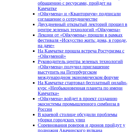
обращению с ресурсами, пройдет на
Камчатке
«Ойкумена» и «Кванториум» подписали
соглашение о сотрудничестве
Двухдневный открытый лекторий прошел в
центре зеленых технологий «Ойкумена»
Лекции от «Ойкумены» прошли в рамках
фестиваля «Искусство жить: дома, в городе,
на даче»
На Камчатке прошла встреча Ростуризма с
«Ойкуменой»
Руководитель центра зеленых технологий
«Ойкумена» получил приглашение
выступить на Петербургском
международном экономическом форуме
На Камчатке стартовал бесплатный онлайн-
курс «Необыкновенная планета по имени
Камчатка»
«Ойкумена» войдет в проект созданию
экосистемы промышленного симбиоза в
России
В краевой столице обсудили проблемы
уборки городских улиц
Соревнования роверов и дронов пройдут у
подножия Авачинского вулкана