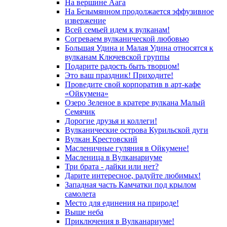
На вершине Аага
На Безымянном продолжается эффузивное
извержение
Всей семьей идем к вулканам!
Согреваем вулканической любовью
Большая Удина и Малая Удина относятся к
вулканам Ключевской группы
Подарите радость быть творцом!
Это ваш праздник! Приходите!
Проведите свой корпоратив в арт-кафе
«Ойкумена»
Озеро Зеленое в кратере вулкана Малый
Семячик
Дорогие друзья и коллеги!
Вулканические острова Курильской дуги
Вулкан Крестовский
Масленичные гуляния в Ойкумене!
Масленица в Вулканариуме
Три брата - дайки или нет?
Дарите интересное, радуйте любимых!
Западная часть Камчатки под крылом
самолета
Место для единения на природе!
Выше неба
Приключения в Вулканариуме!