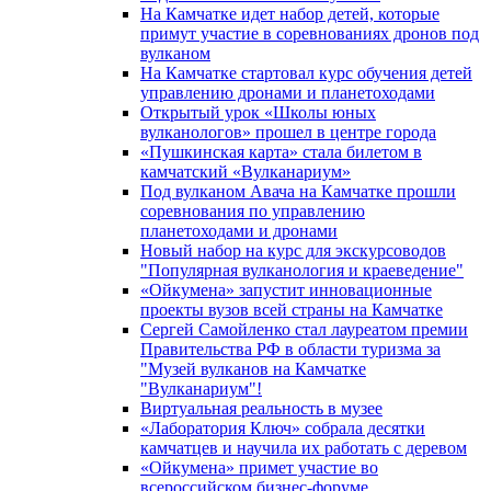
На Камчатке идет набор детей, которые
примут участие в соревнованиях дронов под
вулканом
На Камчатке стартовал курс обучения детей
управлению дронами и планетоходами
Открытый урок «Школы юных
вулканологов» прошел в центре города
«Пушкинская карта» стала билетом в
камчатский «Вулканариум»
Под вулканом Авача на Камчатке прошли
соревнования по управлению
планетоходами и дронами
Новый набор на курс для экскурсоводов
"Популярная вулканология и краеведение"
«Ойкумена» запустит инновационные
проекты вузов всей страны на Камчатке
Сергей Самойленко стал лауреатом премии
Правительства РФ в области туризма за
"Музей вулканов на Камчатке
"Вулканариум"!
Виртуальная реальность в музее
«Лаборатория Ключ» собрала десятки
камчатцев и научила их работать с деревом
«Ойкумена» примет участие во
всероссийском бизнес-форуме