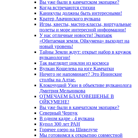
Вы уже были в камчатском экопарке?
Когда встречаются стихии
Каникулы должны быть интересными!
Кратер Авачинского вулкана
Игры, квесты, мастер-классы, виртуальные
полеты и море интересной информации!
У нас отличные новости! Экопарк
«Обитаемая земля. Ойкумена» выходит на
новый уровень!
Тайны Земли ждут: открыт набор в кружок
вулканологии!
Так выглядит циклон из космоса
Вулкан Кошелева на юге Камчатки
Ничего не напоминает? Это Ининские
столбы на Алтае.
Клокочущий Узон в объективе вулканолога
Дмитрия Мельникова
ОТМЕЧАЕМ БЛАГОВЕЩЕНЬЕ В
ОЙКУМЕНЕ!
Вы уже были в камчатском экопарке?
Северный Черпук
В одном кадре - 4 вулкана
Купол 300 лет РАН
Горячее озеро на Шивелуче
Мы готовимся к открытию совместной