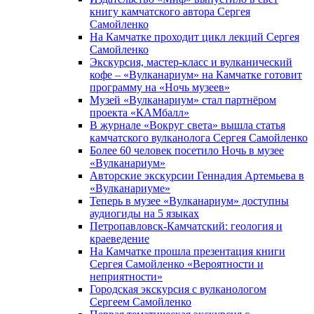
книгу камчатского автора Сергея
Самойленко
На Камчатке проходит цикл лекций Сергея
Самойленко
Экскурсия, мастер-класс и вулканический
кофе – «Вулканариум» на Камчатке готовит
программу на «Ночь музеев»
Музей «Вулканариум» стал партнёром
проекта «КАМбалл»
В журнале «Вокруг света» вышла статья
камчатского вулканолога Сергея Самойленко
Более 60 человек посетило Ночь в музее
«Вулканариум»
Авторские экскурсии Геннадия Артемьева в
«Вулканариуме»
Теперь в музее «Вулканариум» доступны
аудиогиды на 5 языках
Петропавловск-Камчатский: геология и
краеведение
На Камчатке прошла презентация книги
Сергея Самойленко «Вероятности и
неприятности»
Городская экскурсия с вулканологом
Сергеем Самойленко