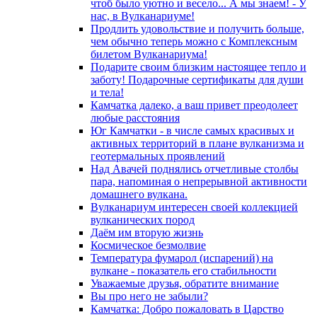
чтоб было уютно и весело... А мы знаем! - У
нас, в Вулканариуме!
Продлить удовольствие и получить больше,
чем обычно теперь можно с Комплексным
билетом Вулканариума!
Подарите своим близким настоящее тепло и
заботу! Подарочные сертификаты для души
и тела!
Камчатка далеко, а ваш привет преодолеет
любые расстояния
Юг Камчатки - в числе самых красивых и
активных территорий в плане вулканизма и
геотермальных проявлений
Над Авачей поднялись отчетливые столбы
пара, напоминая о непрерывной активности
домашнего вулкана.
Вулканариум интересен своей коллекцией
вулканических пород
Даём им вторую жизнь
Космическое безмолвие
Температура фумарол (испарений) на
вулкане - показатель его стабильности
Уважаемые друзья, обратите внимание
Вы про него не забыли?
Камчатка: Добро пожаловать в Царство