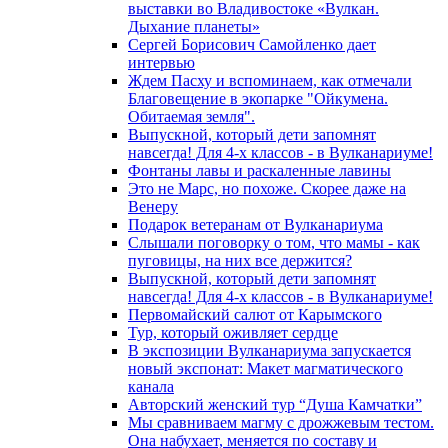
выставки во Владивостоке «Вулкан.
Дыхание планеты»
Сергей Борисович Самойленко дает
интервью
Ждем Пасху и вспоминаем, как отмечали
Благовещение в экопарке "Ойкумена.
Обитаемая земля".
Выпускной, который дети запомнят
навсегда! Для 4-х классов - в Вулканариуме!
Фонтаны лавы и раскаленные лавины
Это не Марс, но похоже. Скорее даже на
Венеру
Подарок ветеранам от Вулканариума
Слышали поговорку о том, что мамы - как
пуговицы, на них все держится?
Выпускной, который дети запомнят
навсегда! Для 4-х классов - в Вулканариуме!
Первомайский салют от Карымского
Тур, который оживляет сердце
В экспозиции Вулканариума запускается
новый экспонат: Макет магматического
канала
Авторский женский тур “Душа Камчатки”
Мы сравниваем магму с дрожжевым тестом.
Она набухает, меняется по составу и