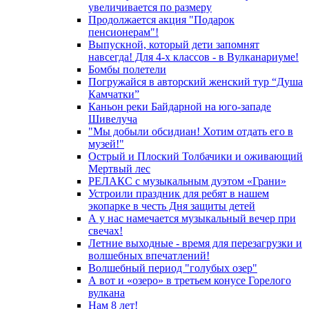
увеличивается по размеру
Продолжается акция "Подарок
пенсионерам"!
Выпускной, который дети запомнят
навсегда! Для 4-х классов - в Вулканариуме!
Бомбы полетели
Погружайся в авторский женский тур “Душа
Камчатки”
Каньон реки Байдарной на юго-западе
Шивелуча
"Мы добыли обсидиан! Хотим отдать его в
музей!"
Острый и Плоский Толбачики и оживающий
Мертвый лес
РЕЛАКС с музыкальным дуэтом «Грани»
Устроили праздник для ребят в нашем
экопарке в честь Дня защиты детей
А у нас намечается музыкальный вечер при
свечах!
Летние выходные - время для перезагрузки и
волшебных впечатлений!
Волшебный период "голубых озер"
А вот и «озеро» в третьем конусе Горелого
вулкана
Нам 8 лет!