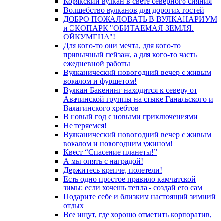
Корякский вулкан в свете северного сияния
Волшебство вулканов для дорогих гостей
ДОБРО ПОЖАЛОВАТЬ В ВУЛКАНАРИУМ
и ЭКОПАРК "ОБИТАЕМАЯ ЗЕМЛЯ.
ОЙКУМЕНА"!
Для кого-то они мечта, для кого-то
привычный пейзаж, а для кого-то часть
ежедневной работы
Вулканический новогодний вечер с живым
вокалом и фуршетом!
Вулкан Бакенинг находится к северу от
Авачинской группы на стыке Ганальского и
Валагинского хребтов
В новый год с новыми приключениями
Не теряемся!
Вулканический новогодний вечер с живым
вокалом и новогодним ужином!
Квест “Спасение планеты!”
А мы опять с наградой!
Держитесь крепче, полетели!
Есть одно простое правило камчатской
зимы: если хочешь тепла - создай его сам
Подарите себе и близким настоящий зимний
отдых
Все ищут, где хорошо отметить корпоратив,