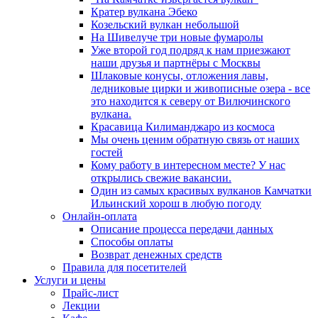
Кратер вулкана Эбеко
Козельский вулкан небольшой
На Шивелуче три новые фумаролы
Уже второй год подряд к нам приезжают
наши друзья и партнёры с Москвы
Шлаковые конусы, отложения лавы,
ледниковые цирки и живописные озера - все
это находится к северу от Вилючинского
вулкана.
Красавица Килиманджаро из космоса
Мы очень ценим обратную связь от наших
гостей
Кому работу в интересном месте? У нас
открылись свежие вакансии.
Один из самых красивых вулканов Камчатки
Ильинский хорош в любую погоду
Онлайн-оплата
Описание процесса передачи данных
Способы оплаты
Возврат денежных средств
Правила для посетителей
Услуги и цены
Прайс-лист
Лекции