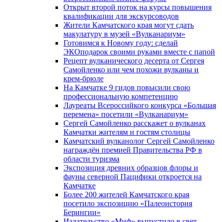
Открыт второй поток на курсы повышения
квалификации для экскурсоводов
Жители Камчатского края могут сдать
макулатуру в музей «Вулканариум»
Готовимся к Новому году: сделай
ЭКОподарок своими руками вместе с папой
Рецепт вулканического десерта от Сергея
Самойленко или чем похожи вулканы и
крем-брюле
На Камчатке 9 гидов повысили свою
профессиональную компетенцию
Лауреаты Всероссийкого конкурса «Большая
перемена» посетили «Вулканариум»
Сергей Самойленко расскажет о вулканах
Камчатки жителям и гостям столицы
Камчатский вулканолог Сергей Самойленко
награждён премией Правительства РФ в
области туризма
Экспозиция древних образцов флоры и
фауны северной Пацифики откроется на
Камчатке
Более 200 жителей Камчатского края
посетило экспозицию «Палеоистория
Берингии»
Издательство «Миф» выпустило в свет