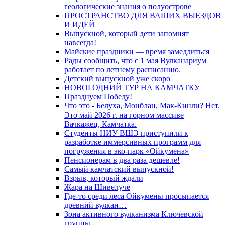
геологические знания о полуострове
ПРОСТРАНСТВО ДЛЯ ВАШИХ ВЫЕЗДОВ
И ИДЕЙ
Выпускной, который дети запомнят
навсегда!
Майские праздники — время замедлиться
Рады сообщить, что с 1 мая Вулканариум
работает по летнему расписанию.
Детский выпускной уже скоро
НОВОГОДНИЙ ТУР НА КАМЧАТКУ
Празднуем Победу!
Что это - Белуха, Монблан, Мак-Кинли? Нет.
Это май 2026 г. на горном массиве
Вачкажец, Камчатка.
Студенты НИУ ВШЭ приступили к
разработке иммерсивных программ для
погружения в эко-парк «Ойкумена»
Пенсионерам в два раза дешевле!
Самый камчатский выпускной!
Взрыв, который ждали
Жара на Шивелуче
Где-то среди леса Ойкумены просыпается
древний вулкан…
Зона активного вулканизма Ключевской
группы