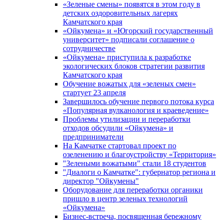
«Зеленые смены» появятся в этом году в
детских оздоровительных лагерях
Камчатского края
«Ойкумена» и «Югорский государственный
университет» подписали соглашение о
сотрудничестве
«Ойкумена» приступила к разработке
экологических блоков стратегии развития
Камчатского края
Обучение вожатых для «зеленых смен»
стартует 23 апреля
Завершилось обучение первого потока курса
«Популярная вулканология и краеведение»
Проблемы утилизации и переработки
отходов обсудили «Ойкумена» и
предприниматели
На Камчатке стартовал проект по
озеленению и благоустройству «Территория»
"Зелеными вожатыми" стали 18 студентов
"Диалоги о Камчатке": губернатор региона и
директор "Ойкумены"
Оборудование для переработки органики
пришло в центр зеленых технологий
«Ойкумена»
Бизнес-встреча, посвященная бережному