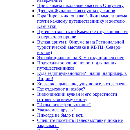
извержение!
Приглашаем школьные классы в Ойкумену
Дзензур-Жупановская группа вулканов
Гора Чирельчик, она же Зайкин мыс, знакома
почти каждому путешественнику и жителю
Камчатки
Путешествовать по Камчатке с вулканологом
теперь стало проще
Вулканариум и Ойкумена на Региональной
туристической выставке в КВТЦ (Северо-
восток)
Это официально: на Камчатку пришел снег
Подъехали хорошие новости для наших
путешественников
Куда ездят вулканологи? - наши, например, в
Индию!
Когда вкладываешь душу во все, что делаешь
Где отдыхают в ноябре?
Вилючинский вулкан и его окрестности
готовы к зимнему сезону
"Игры литосферных плит"
Уважаемые друзья!
Никогда не было и вот...
Спешите посетить Палеовыставку, пока не
закрылась!