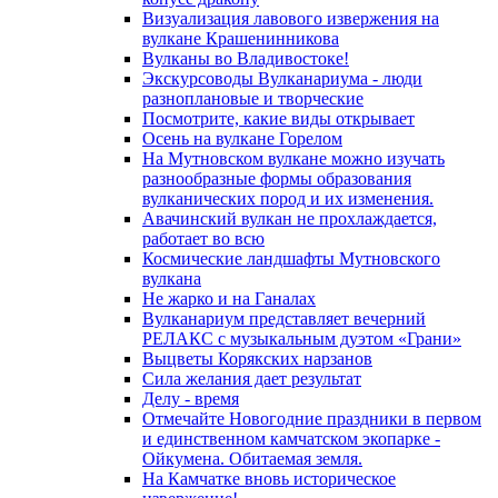
Визуализация лавового извержения на
вулкане Крашенинникова
Вулканы во Владивостоке!
Экскурсоводы Вулканариума - люди
разноплановые и творческие
Посмотрите, какие виды открывает
Осень на вулкане Горелом
На Мутновском вулкане можно изучать
разнообразные формы образования
вулканических пород и их изменения.
Авачинский вулкан не прохлаждается,
работает во всю
Космические ландшафты Мутновского
вулкана
Не жарко и на Ганалах
Вулканариум представляет вечерний
РЕЛАКС с музыкальным дуэтом «Грани»
Выцветы Корякских нарзанов
Сила желания дает результат
Делу - время
Отмечайте Новогодние праздники в первом
и единственном камчатском экопарке -
Ойкумена. Обитаемая земля.
На Камчатке вновь историческое