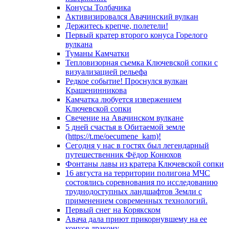
Конусы Толбачика
Активизировался Авачинский вулкан
Держитесь крепче, полетели!
Первый кратер второго конуса Горелого
вулкана
Туманы Камчатки
Тепловизорная съемка Ключевской сопки с
визуализацией рельефа
Редкое событие! Проснулся вулкан
Крашенинникова
Камчатка любуется извержением
Ключевской сопки
Свечение на Авачинском вулкане
5 дней счастья в Обитаемой земле
(https://t.me/oecumene_kam)!
Сегодня у нас в гостях был легендарный
путешественник Фёдор Конюхов
Фонтаны лавы из кратера Ключевской сопки
16 августа на территории полигона МЧС
состоялись соревнования по исследованию
труднодоступных ландшафтов Земли с
применением современных технологий.
Первый снег на Корякском
Авача дала приют прикорнувшему на ее
конусе дракону