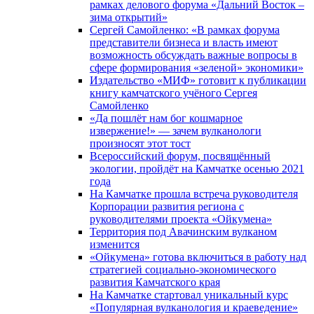
рамках делового форума «Дальний Восток –
зима открытий»
Сергей Самойленко: «В рамках форума
представители бизнеса и власть имеют
возможность обсуждать важные вопросы в
сфере формирования «зеленой» экономики»
Издательство «МИФ» готовит к публикации
книгу камчатского учёного Сергея
Самойленко
«Да пошлёт нам бог кошмарное
извержение!» — зачем вулканологи
произносят этот тост
Всероссийский форум, посвящённый
экологии, пройдёт на Камчатке осенью 2021
года
На Камчатке прошла встреча руководителя
Корпорации развития региона с
руководителями проекта «Ойкумена»
Территория под Авачинским вулканом
изменится
«Ойкумена» готова включиться в работу над
стратегией социально-экономического
развития Камчатского края
На Камчатке стартовал уникальный курс
«Популярная вулканология и краеведение»