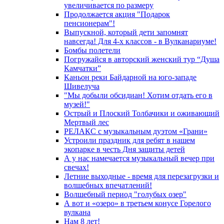
увеличивается по размеру
Продолжается акция "Подарок
пенсионерам"!
Выпускной, который дети запомнят
навсегда! Для 4-х классов - в Вулканариуме!
Бомбы полетели
Погружайся в авторский женский тур “Душа
Камчатки”
Каньон реки Байдарной на юго-западе
Шивелуча
"Мы добыли обсидиан! Хотим отдать его в
музей!"
Острый и Плоский Толбачики и оживающий
Мертвый лес
РЕЛАКС с музыкальным дуэтом «Грани»
Устроили праздник для ребят в нашем
экопарке в честь Дня защиты детей
А у нас намечается музыкальный вечер при
свечах!
Летние выходные - время для перезагрузки и
волшебных впечатлений!
Волшебный период "голубых озер"
А вот и «озеро» в третьем конусе Горелого
вулкана
Нам 8 лет!