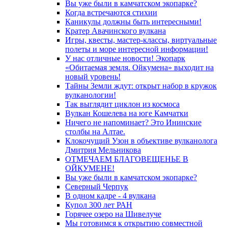
Вы уже были в камчатском экопарке?
Когда встречаются стихии
Каникулы должны быть интересными!
Кратер Авачинского вулкана
Игры, квесты, мастер-классы, виртуальные
полеты и море интересной информации!
У нас отличные новости! Экопарк
«Обитаемая земля. Ойкумена» выходит на
новый уровень!
Тайны Земли ждут: открыт набор в кружок
вулканологии!
Так выглядит циклон из космоса
Вулкан Кошелева на юге Камчатки
Ничего не напоминает? Это Ининские
столбы на Алтае.
Клокочущий Узон в объективе вулканолога
Дмитрия Мельникова
ОТМЕЧАЕМ БЛАГОВЕЩЕНЬЕ В
ОЙКУМЕНЕ!
Вы уже были в камчатском экопарке?
Северный Черпук
В одном кадре - 4 вулкана
Купол 300 лет РАН
Горячее озеро на Шивелуче
Мы готовимся к открытию совместной