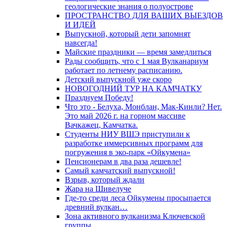
геологические знания о полуострове
ПРОСТРАНСТВО ДЛЯ ВАШИХ ВЫЕЗДОВ
И ИДЕЙ
Выпускной, который дети запомнят
навсегда!
Майские праздники — время замедлиться
Рады сообщить, что с 1 мая Вулканариум
работает по летнему расписанию.
Детский выпускной уже скоро
НОВОГОДНИЙ ТУР НА КАМЧАТКУ
Празднуем Победу!
Что это - Белуха, Монблан, Мак-Кинли? Нет.
Это май 2026 г. на горном массиве
Вачкажец, Камчатка.
Студенты НИУ ВШЭ приступили к
разработке иммерсивных программ для
погружения в эко-парк «Ойкумена»
Пенсионерам в два раза дешевле!
Самый камчатский выпускной!
Взрыв, который ждали
Жара на Шивелуче
Где-то среди леса Ойкумены просыпается
древний вулкан…
Зона активного вулканизма Ключевской
группы