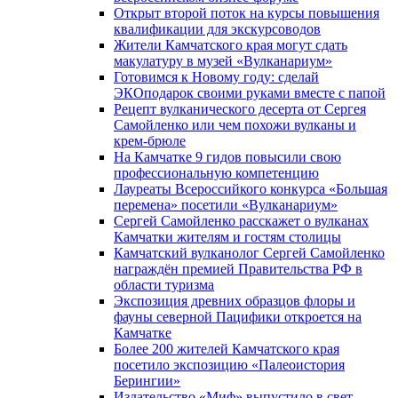
Открыт второй поток на курсы повышения
квалификации для экскурсоводов
Жители Камчатского края могут сдать
макулатуру в музей «Вулканариум»
Готовимся к Новому году: сделай
ЭКОподарок своими руками вместе с папой
Рецепт вулканического десерта от Сергея
Самойленко или чем похожи вулканы и
крем-брюле
На Камчатке 9 гидов повысили свою
профессиональную компетенцию
Лауреаты Всероссийкого конкурса «Большая
перемена» посетили «Вулканариум»
Сергей Самойленко расскажет о вулканах
Камчатки жителям и гостям столицы
Камчатский вулканолог Сергей Самойленко
награждён премией Правительства РФ в
области туризма
Экспозиция древних образцов флоры и
фауны северной Пацифики откроется на
Камчатке
Более 200 жителей Камчатского края
посетило экспозицию «Палеоистория
Берингии»
Издательство «Миф» выпустило в свет