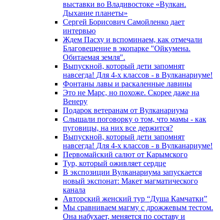
выставки во Владивостоке «Вулкан.
Дыхание планеты»
Сергей Борисович Самойленко дает
интервью
Ждем Пасху и вспоминаем, как отмечали
Благовещение в экопарке "Ойкумена.
Обитаемая земля".
Выпускной, который дети запомнят
навсегда! Для 4-х классов - в Вулканариуме!
Фонтаны лавы и раскаленные лавины
Это не Марс, но похоже. Скорее даже на
Венеру
Подарок ветеранам от Вулканариума
Слышали поговорку о том, что мамы - как
пуговицы, на них все держится?
Выпускной, который дети запомнят
навсегда! Для 4-х классов - в Вулканариуме!
Первомайский салют от Карымского
Тур, который оживляет сердце
В экспозиции Вулканариума запускается
новый экспонат: Макет магматического
канала
Авторский женский тур “Душа Камчатки”
Мы сравниваем магму с дрожжевым тестом.
Она набухает, меняется по составу и