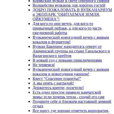
Корякский вулкан в свете северного сияния
Волшебство вулканов для дорогих гостей
ДОБРО ПОЖАЛОВАТЬ В ВУЛКАНАРИУМ
и ЭКОПАРК "ОБИТАЕМАЯ ЗЕМЛЯ.
ОЙКУМЕНА"!
Для кого-то они мечта, для кого-то
привычный пейзаж, а для кого-то часть
ежедневной работы
Вулканический новогодний вечер с живым
вокалом и фуршетом!
Вулкан Бакенинг находится к северу от
Авачинской группы на стыке Ганальского и
Валагинского хребтов
В новый год с новыми приключениями
Не теряемся!
Вулканический новогодний вечер с живым
вокалом и новогодним ужином!
Квест “Спасение планеты!”
А мы опять с наградой!
Держитесь крепче, полетели!
Есть одно простое правило камчатской
зимы: если хочешь тепла - создай его сам
Подарите себе и близким настоящий зимний
отдых
Все ищут, где хорошо отметить корпоратив,