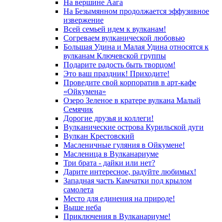
На вершине Аага
На Безымянном продолжается эффузивное
извержение
Всей семьей идем к вулканам!
Согреваем вулканической любовью
Большая Удина и Малая Удина относятся к
вулканам Ключевской группы
Подарите радость быть творцом!
Это ваш праздник! Приходите!
Проведите свой корпоратив в арт-кафе
«Ойкумена»
Озеро Зеленое в кратере вулкана Малый
Семячик
Дорогие друзья и коллеги!
Вулканические острова Курильской дуги
Вулкан Крестовский
Масленичные гуляния в Ойкумене!
Масленица в Вулканариуме
Три брата - дайки или нет?
Дарите интересное, радуйте любимых!
Западная часть Камчатки под крылом
самолета
Место для единения на природе!
Выше неба
Приключения в Вулканариуме!