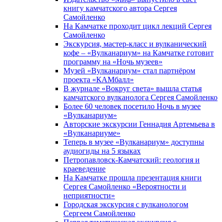
книгу камчатского автора Сергея
Самойленко
На Камчатке проходит цикл лекций Сергея
Самойленко
Экскурсия, мастер-класс и вулканический
кофе – «Вулканариум» на Камчатке готовит
программу на «Ночь музеев»
Музей «Вулканариум» стал партнёром
проекта «КАМбалл»
В журнале «Вокруг света» вышла статья
камчатского вулканолога Сергея Самойленко
Более 60 человек посетило Ночь в музее
«Вулканариум»
Авторские экскурсии Геннадия Артемьева в
«Вулканариуме»
Теперь в музее «Вулканариум» доступны
аудиогиды на 5 языках
Петропавловск-Камчатский: геология и
краеведение
На Камчатке прошла презентация книги
Сергея Самойленко «Вероятности и
неприятности»
Городская экскурсия с вулканологом
Сергеем Самойленко