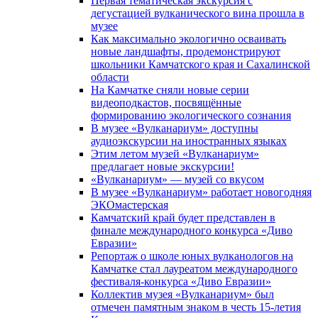
Первая тематическая экскурсия с
дегустацией вулканического вина прошла в
музее
Как максимально экологично осваивать
новые ландшафты, продемонстрируют
школьники Камчатского края и Сахалинской
области
На Камчатке сняли новые серии
видеоподкастов, посвящённые
формированию экологического сознания
В музее «Вулканариум» доступны
аудиоэкскурсии на иностранных языках
Этим летом музей «Вулканариум»
предлагает новые экскурсии!
«Вулканариум» — музей со вкусом
В музее «Вулканариум» работает новогодняя
ЭКОмастерская
Камчатский край будет представлен в
финале международного конкурса «Диво
Евразии»
Репортаж о школе юных вулканологов на
Камчатке стал лауреатом международного
фестиваля-конкурса «Диво Евразии»
Коллектив музея «Вулканариум» был
отмечен памятным знаком в честь 15-летия