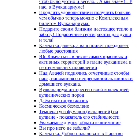
чтоб было уютно и весело... А мы знаем! - У
нас, в Вулканариуме!
Продлить удовольствие и получить больше,
чем обычно теперь можно с Комплексным
билетом Вулканариума!
Подарите своим близким настоящее тепло и
заботу! Подарочные сертификаты для души
и тела!
Камчатка далеко, а ваш привет преодолеет
любые расстояния
Юг Камчатки - в числе самых красивых и
активных территорий в плане вулканизма и
геотермальных проявлений
Над Авачей поднялись отчетливые столбы
пара, напоминая о непрерывной активности
домашнего вулкана.
Вулканариум интересен своей коллекцией
вулканических пород
Даём им вторую жизнь
Космическое безмолвие
Температура фумарол (испарений) на
вулкане - показатель его стабильности
Уважаемые друзья, обратите внимание
Вы про него не забыли?
Камчатка: Добро пожаловать в Царство