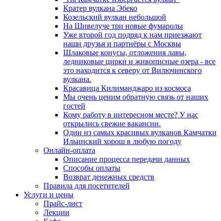
Кратер вулкана Эбеко
Козельский вулкан небольшой
На Шивелуче три новые фумаролы
Уже второй год подряд к нам приезжают
наши друзья и партнёры с Москвы
Шлаковые конусы, отложения лавы,
ледниковые цирки и живописные озера - все
это находится к северу от Вилючинского
вулкана.
Красавица Килиманджаро из космоса
Мы очень ценим обратную связь от наших
гостей
Кому работу в интересном месте? У нас
открылись свежие вакансии.
Один из самых красивых вулканов Камчатки
Ильинский хорош в любую погоду
Онлайн-оплата
Описание процесса передачи данных
Способы оплаты
Возврат денежных средств
Правила для посетителей
Услуги и цены
Прайс-лист
Лекции