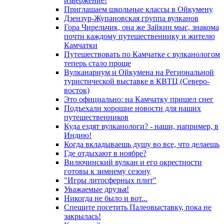
извержение!
Приглашаем школьные классы в Ойкумену
Дзензур-Жупановская группа вулканов
Гора Чирельчик, она же Зайкин мыс, знакома
почти каждому путешественнику и жителю
Камчатки
Путешествовать по Камчатке с вулканологом
теперь стало проще
Вулканариум и Ойкумена на Региональной
туристической выставке в КВТЦ (Северо-
восток)
Это официально: на Камчатку пришел снег
Подъехали хорошие новости для наших
путешественников
Куда ездят вулканологи? - наши, например, в
Индию!
Когда вкладываешь душу во все, что делаешь
Где отдыхают в ноябре?
Вилючинский вулкан и его окрестности
готовы к зимнему сезону
"Игры литосферных плит"
Уважаемые друзья!
Никогда не было и вот...
Спешите посетить Палеовыставку, пока не
закрылась!