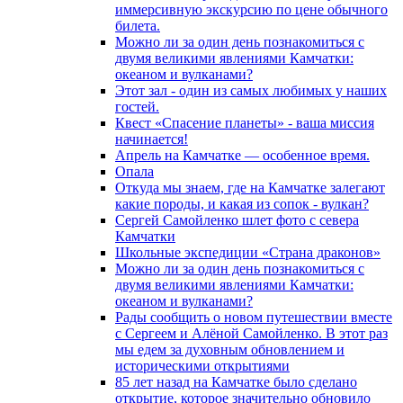
иммерсивную экскурсию по цене обычного
билета.
Можно ли за один день познакомиться с
двумя великими явлениями Камчатки:
океаном и вулканами?
Этот зал - один из самых любимых у наших
гостей.
Квест «Спасение планеты» - ваша миссия
начинается!
Апрель на Камчатке — особенное время.
Опала
Откуда мы знаем, где на Камчатке залегают
какие породы, и какая из сопок - вулкан?
Сергей Самойленко шлет фото с севера
Камчатки
Школьные экспедиции «Страна драконов»
Можно ли за один день познакомиться с
двумя великими явлениями Камчатки:
океаном и вулканами?
Рады сообщить о новом путешествии вместе
с Сергеем и Алёной Самойленко. В этот раз
мы едем за духовным обновлением и
историческими открытиями
85 лет назад на Камчатке было сделано
открытие, которое значительно обновило