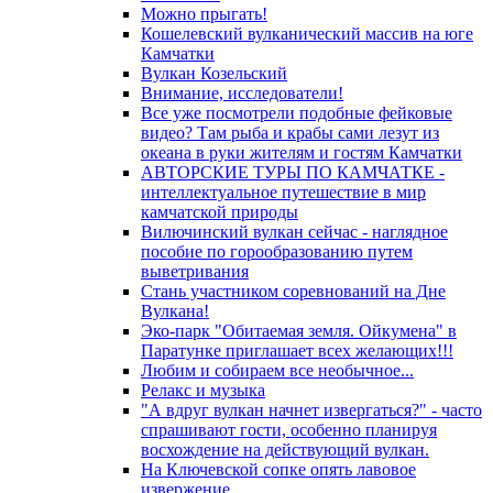
Можно прыгать!
Кошелевский вулканический массив на юге
Камчатки
Вулкан Козельский
Внимание, исследователи!
Все уже посмотрели подобные фейковые
видео? Там рыба и крабы сами лезут из
океана в руки жителям и гостям Камчатки
АВТОРСКИЕ ТУРЫ ПО КАМЧАТКЕ -
интеллектуальное путешествие в мир
камчатской природы
Вилючинский вулкан сейчас - наглядное
пособие по горообразованию путем
выветривания
Стань участником соревнований на Дне
Вулкана!
Эко-парк "Обитаемая земля. Ойкумена" в
Паратунке приглашает всех желающих!!!
Любим и собираем все необычное...
Релакс и музыка
"А вдруг вулкан начнет извергаться?" - часто
спрашивают гости, особенно планируя
восхождение на действующий вулкан.
На Ключевской сопке опять лавовое
извержение