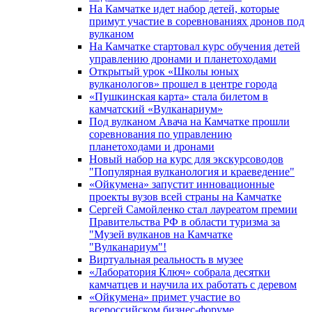
На Камчатке идет набор детей, которые
примут участие в соревнованиях дронов под
вулканом
На Камчатке стартовал курс обучения детей
управлению дронами и планетоходами
Открытый урок «Школы юных
вулканологов» прошел в центре города
«Пушкинская карта» стала билетом в
камчатский «Вулканариум»
Под вулканом Авача на Камчатке прошли
соревнования по управлению
планетоходами и дронами
Новый набор на курс для экскурсоводов
"Популярная вулканология и краеведение"
«Ойкумена» запустит инновационные
проекты вузов всей страны на Камчатке
Сергей Самойленко стал лауреатом премии
Правительства РФ в области туризма за
"Музей вулканов на Камчатке
"Вулканариум"!
Виртуальная реальность в музее
«Лаборатория Ключ» собрала десятки
камчатцев и научила их работать с деревом
«Ойкумена» примет участие во
всероссийском бизнес-форуме