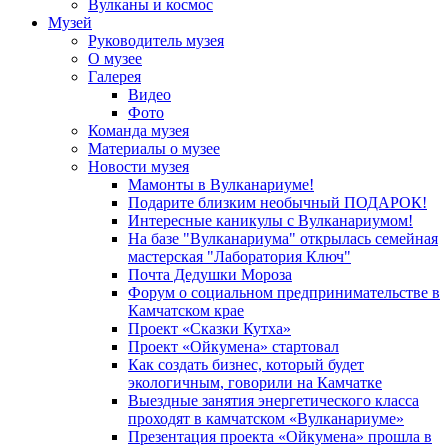
Вулканы и космос
Музей
Руководитель музея
О музее
Галерея
Видео
Фото
Команда музея
Материалы о музее
Новости музея
Мамонты в Вулканариуме!
Подарите близким необычный ПОДАРОК!
Интересные каникулы с Вулканариумом!
На базе "Вулканариума" открылась семейная
мастерская "Лаборатория Ключ"
Почта Дедушки Мороза
Форум о социальном предпринимательстве в
Камчатском крае
Проект «Сказки Кутха»
Проект «Ойкумена» стартовал
Как создать бизнес, который будет
экологичным, говорили на Камчатке
Выездные занятия энергетического класса
проходят в камчатском «Вулканариуме»
Презентация проекта «Ойкумена» прошла в