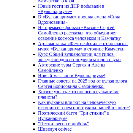
Камчатского края
Юные гости из ДНР побывали в
«Вулканариумe»
В «Вулканариуме» прошла смена «Сила
Вдохновения»
На премьере фильма «Вызов» Сергей
Самойленко рассказал, что объединяет
освоение космоса человеком и Камчатку
Арт-выставка «Фем не фаталь» открылась в
музее «Вулканариум» в столице Камчатки
Курс Общей вулканологии для гидов-
экскурсоводов и популяризаторов науки
Авторские туры Сергея и Алёны
Самойленко
Новый магазин в Вулканариуме!
Главные советы на 2025 год от вулканолога
Сергея Борисовича Самойленко.
Хотите узнать, что нового в вулканизме
планеты?
Как вулканы влияют на человеческую
историю и зачем они нужны нашей планете?
Поэтический баттл "Три стихии" в
Вулканариуме
"Песни, весна и любовь"
Шивелуч сейчас