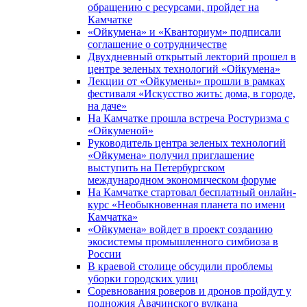
обращению с ресурсами, пройдет на
Камчатке
«Ойкумена» и «Кванториум» подписали
соглашение о сотрудничестве
Двухдневный открытый лекторий прошел в
центре зеленых технологий «Ойкумена»
Лекции от «Ойкумены» прошли в рамках
фестиваля «Искусство жить: дома, в городе,
на даче»
На Камчатке прошла встреча Ростуризма с
«Ойкуменой»
Руководитель центра зеленых технологий
«Ойкумена» получил приглашение
выступить на Петербургском
международном экономическом форуме
На Камчатке стартовал бесплатный онлайн-
курс «Необыкновенная планета по имени
Камчатка»
«Ойкумена» войдет в проект созданию
экосистемы промышленного симбиоза в
России
В краевой столице обсудили проблемы
уборки городских улиц
Соревнования роверов и дронов пройдут у
подножия Авачинского вулкана