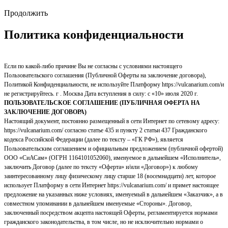
Продолжить
Политика конфиденциальности
Если по какой-либо причине Вы не согласны с условиями настоящего
Пользовательского соглашения (Публичной Оферты на заключение договора),
Политикой Конфиденциальности, не используйте Платформу https://vulcanarium.com/и
не регистрируйтесь. г . Москва Дата вступления в силу: с «10» июля 2020 г.
ПОЛЬЗОВАТЕЛЬСКОЕ СОГЛАШЕНИЕ (ПУБЛИЧНАЯ ОФЕРТА НА
ЗАКЛЮЧЕНИЕ ДОГОВОРА)
Настоящий документ, постоянно размещенный в сети Интернет по сетевому адресу:
https://vulcanarium.com/ согласно статье 435 и пункту 2 статьи 437 Гражданского
кодекса Российской Федерации (далее по тексту – «ГК РФ»), является
Пользовательским соглашением и официальным предложением (публичной офертой)
ООО «СиАСам» (ОГРН 1164101052060), именуемое в дальнейшем «Исполнитель»,
заключить Договор (далее по тексту «Оферта» и/или «Договор») к любому
заинтересованному лицу физическому лицу старше 18 (восемнадцати) лет, которое
использует Платформу в сети Интернет https://vulcanarium.com/ и примет настоящее
предложение на указанных ниже условиях, именуемый в дальнейшем «Заказчик», а в
совместном упоминании в дальнейшем именуемые «Стороны». Договор,
заключенный посредством акцепта настоящей Оферты, регламентируется нормами
гражданского законодательства, в том числе, но не исключительно нормами о