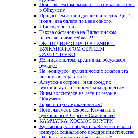
Приглашаем школьные классы и коллективы
в Ойкумену
Продлеваем акцию для пенсионеров: До 15
июня - два билета по цене одного!
Шивелуч не спит
Такова обстановка на Вилючинском
перевале прямо сейчас ??
ЭКСПЕДИЦИЯ НА ТОЛБАЧИК С
ВУЛКАНОЛОГОМ СЕРГЕЕМ
САМОЙЛЕНКО
Делимся опытом, креативим, обсуждаем
будущее
На «конкурсе» вулканических закатов эта
локация всегда в топе
Алеутские острова - наш сосед по
вулканизму и тектоническим процессам
Ищем волонтёров на летний сезон в
Ойкумену
Горящий тур с вулканологом!
Погружаемся в секреты Камчатки с
вулканологом Сергеем Самойленко
КАМЧАТКА. КОСМОС ВНУТРИ
Вулканариум - победитель Всероссийского
конкурса социального предпринимательства
"На Камчатке извергается вулкан"