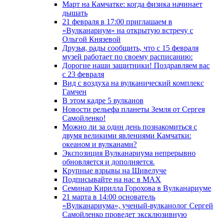
Март на Камчатке: когда физика начинает
дышать
21 февраля в 17:00 приглашаем в
«Вулканариум» на открытую встречу с
Ольгой Князевой
Друзья, рады сообщить, что с 15 февраля
музей работает по своему расписанию:
Дорогие наши защитники! Поздравляем вас
с 23 февраля
Вид с воздуха на вулканический комплекс
Гамчен
В этом кадре 5 вулканов
Новости рельефа планеты Земля от Сергея
Самойленко!
Можно ли за один день познакомиться с
двумя великими явлениями Камчатки:
океаном и вулканами?
Экспозиция Вулканариума непрерывно
обновляется и дополняется.
Крупные взрывы на Шивелуче
Подписывайте на нас в MAX
Семинар Кирилла Горохова в Вулканариуме
21 марта в 14:00 основатель
«Вулканариума», ученый-вулканолог Сергей
Самойленко проведет эксклюзивную