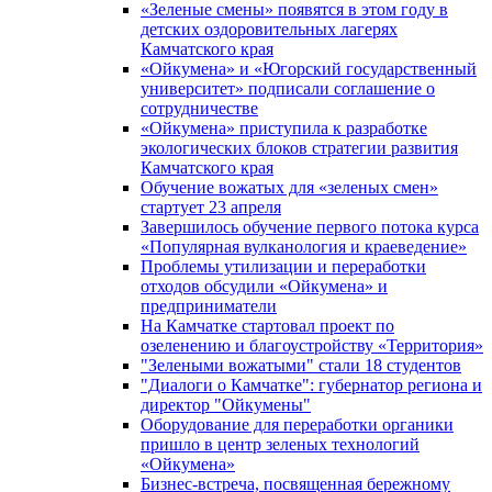
«Зеленые смены» появятся в этом году в
детских оздоровительных лагерях
Камчатского края
«Ойкумена» и «Югорский государственный
университет» подписали соглашение о
сотрудничестве
«Ойкумена» приступила к разработке
экологических блоков стратегии развития
Камчатского края
Обучение вожатых для «зеленых смен»
стартует 23 апреля
Завершилось обучение первого потока курса
«Популярная вулканология и краеведение»
Проблемы утилизации и переработки
отходов обсудили «Ойкумена» и
предприниматели
На Камчатке стартовал проект по
озеленению и благоустройству «Территория»
"Зелеными вожатыми" стали 18 студентов
"Диалоги о Камчатке": губернатор региона и
директор "Ойкумены"
Оборудование для переработки органики
пришло в центр зеленых технологий
«Ойкумена»
Бизнес-встреча, посвященная бережному