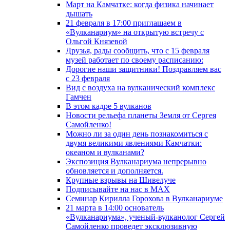
Март на Камчатке: когда физика начинает
дышать
21 февраля в 17:00 приглашаем в
«Вулканариум» на открытую встречу с
Ольгой Князевой
Друзья, рады сообщить, что с 15 февраля
музей работает по своему расписанию:
Дорогие наши защитники! Поздравляем вас
с 23 февраля
Вид с воздуха на вулканический комплекс
Гамчен
В этом кадре 5 вулканов
Новости рельефа планеты Земля от Сергея
Самойленко!
Можно ли за один день познакомиться с
двумя великими явлениями Камчатки:
океаном и вулканами?
Экспозиция Вулканариума непрерывно
обновляется и дополняется.
Крупные взрывы на Шивелуче
Подписывайте на нас в MAX
Семинар Кирилла Горохова в Вулканариуме
21 марта в 14:00 основатель
«Вулканариума», ученый-вулканолог Сергей
Самойленко проведет эксклюзивную