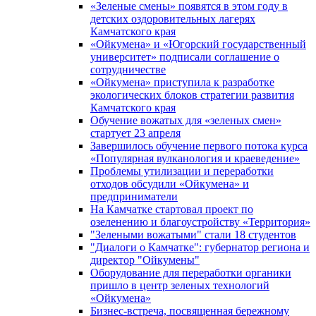
«Зеленые смены» появятся в этом году в
детских оздоровительных лагерях
Камчатского края
«Ойкумена» и «Югорский государственный
университет» подписали соглашение о
сотрудничестве
«Ойкумена» приступила к разработке
экологических блоков стратегии развития
Камчатского края
Обучение вожатых для «зеленых смен»
стартует 23 апреля
Завершилось обучение первого потока курса
«Популярная вулканология и краеведение»
Проблемы утилизации и переработки
отходов обсудили «Ойкумена» и
предприниматели
На Камчатке стартовал проект по
озеленению и благоустройству «Территория»
"Зелеными вожатыми" стали 18 студентов
"Диалоги о Камчатке": губернатор региона и
директор "Ойкумены"
Оборудование для переработки органики
пришло в центр зеленых технологий
«Ойкумена»
Бизнес-встреча, посвященная бережному