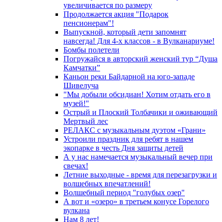
увеличивается по размеру
Продолжается акция "Подарок
пенсионерам"!
Выпускной, который дети запомнят
навсегда! Для 4-х классов - в Вулканариуме!
Бомбы полетели
Погружайся в авторский женский тур “Душа
Камчатки”
Каньон реки Байдарной на юго-западе
Шивелуча
"Мы добыли обсидиан! Хотим отдать его в
музей!"
Острый и Плоский Толбачики и оживающий
Мертвый лес
РЕЛАКС с музыкальным дуэтом «Грани»
Устроили праздник для ребят в нашем
экопарке в честь Дня защиты детей
А у нас намечается музыкальный вечер при
свечах!
Летние выходные - время для перезагрузки и
волшебных впечатлений!
Волшебный период "голубых озер"
А вот и «озеро» в третьем конусе Горелого
вулкана
Нам 8 лет!