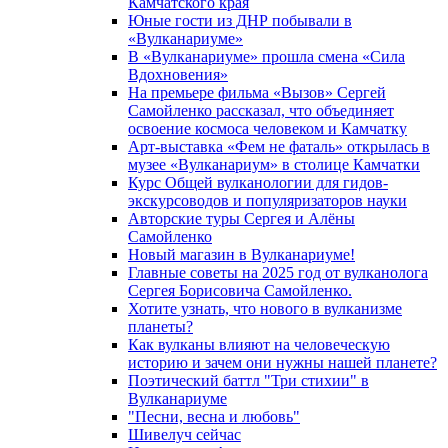
Камчатского края
Юные гости из ДНР побывали в
«Вулканариумe»
В «Вулканариуме» прошла смена «Сила
Вдохновения»
На премьере фильма «Вызов» Сергей
Самойленко рассказал, что объединяет
освоение космоса человеком и Камчатку
Арт-выставка «Фем не фаталь» открылась в
музее «Вулканариум» в столице Камчатки
Курс Общей вулканологии для гидов-
экскурсоводов и популяризаторов науки
Авторские туры Сергея и Алёны
Самойленко
Новый магазин в Вулканариуме!
Главные советы на 2025 год от вулканолога
Сергея Борисовича Самойленко.
Хотите узнать, что нового в вулканизме
планеты?
Как вулканы влияют на человеческую
историю и зачем они нужны нашей планете?
Поэтический баттл "Три стихии" в
Вулканариуме
"Песни, весна и любовь"
Шивелуч сейчас