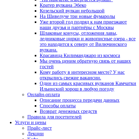
Кратер вулкана Эбеко
Козельский вулкан небольшой
На Шивелуче три новые фумаролы
Уже второй год подряд к нам приезжают
наши друзья и партнёры с Москвы
Шлаковые конусы, отложения лавы,
ледниковые цирки и живописные озера - все
это находится к северу от Вилючинского
вулкана.
Красавица Килиманджаро из космоса
Мы очень ценим обратную связь от наших
гостей
Кому работу в интересном месте? У нас
открылись свежие вакансии.
Один из самых красивых вулканов Камчатки
Ильинский хорош в любую погоду
Онлайн-оплата
Описание процесса передачи данных
Способы оплаты
Возврат денежных средств
Правила для посетителей
Услуги и цены
Прайс-лист
Лекции