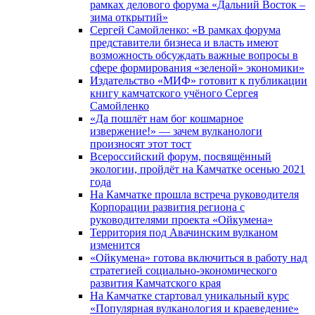
рамках делового форума «Дальний Восток –
зима открытий»
Сергей Самойленко: «В рамках форума
представители бизнеса и власть имеют
возможность обсуждать важные вопросы в
сфере формирования «зеленой» экономики»
Издательство «МИФ» готовит к публикации
книгу камчатского учёного Сергея
Самойленко
«Да пошлёт нам бог кошмарное
извержение!» — зачем вулканологи
произносят этот тост
Всероссийский форум, посвящённый
экологии, пройдёт на Камчатке осенью 2021
года
На Камчатке прошла встреча руководителя
Корпорации развития региона с
руководителями проекта «Ойкумена»
Территория под Авачинским вулканом
изменится
«Ойкумена» готова включиться в работу над
стратегией социально-экономического
развития Камчатского края
На Камчатке стартовал уникальный курс
«Популярная вулканология и краеведение»