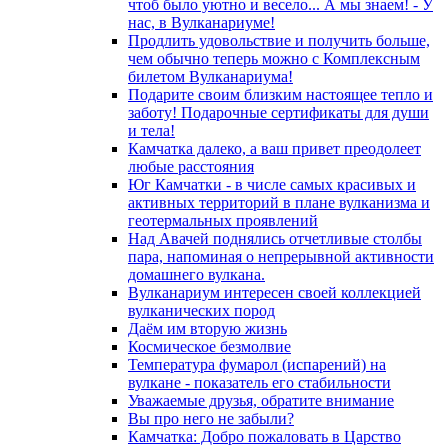
чтоб было уютно и весело... А мы знаем! - У
нас, в Вулканариуме!
Продлить удовольствие и получить больше,
чем обычно теперь можно с Комплексным
билетом Вулканариума!
Подарите своим близким настоящее тепло и
заботу! Подарочные сертификаты для души
и тела!
Камчатка далеко, а ваш привет преодолеет
любые расстояния
Юг Камчатки - в числе самых красивых и
активных территорий в плане вулканизма и
геотермальных проявлений
Над Авачей поднялись отчетливые столбы
пара, напоминая о непрерывной активности
домашнего вулкана.
Вулканариум интересен своей коллекцией
вулканических пород
Даём им вторую жизнь
Космическое безмолвие
Температура фумарол (испарений) на
вулкане - показатель его стабильности
Уважаемые друзья, обратите внимание
Вы про него не забыли?
Камчатка: Добро пожаловать в Царство