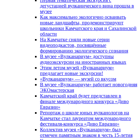
Первая тематическая экскурсия с
дегустацией вулканического вина прошла в
музее
Как максимально экологично осваивать
новые ландшафты, продемонстрируют
школьники Камчатского края и Сахалинской
области
На Камчатке сняли новые серии
видеоподкастов, посвящённые
формированию экологического сознания
В музее «Вулканариум» доступны
аудиоэкскурсии на иностранных языках
Этим летом музей «Вулканариум»
предлагает новые экскурсии!
«Вулканариум» — музей со вкусом
В музее «Вулканариум» работает новогодняя
ЭКОмастерская
Камчатский край будет представлен в
финале международного конкурса «Диво
Евразии»
Репортаж о школе юных вулканологов на
Камчатке стал лауреатом международного
фестиваля-конкурса «Диво Евразии»
Коллектив музея «Вулканариум» был
отмечен памятным знаком в честь 15-летия