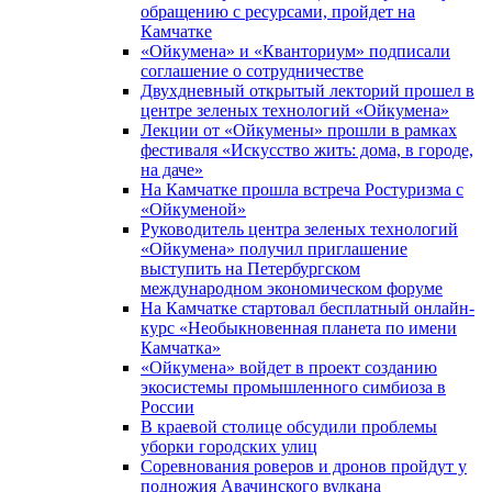
обращению с ресурсами, пройдет на
Камчатке
«Ойкумена» и «Кванториум» подписали
соглашение о сотрудничестве
Двухдневный открытый лекторий прошел в
центре зеленых технологий «Ойкумена»
Лекции от «Ойкумены» прошли в рамках
фестиваля «Искусство жить: дома, в городе,
на даче»
На Камчатке прошла встреча Ростуризма с
«Ойкуменой»
Руководитель центра зеленых технологий
«Ойкумена» получил приглашение
выступить на Петербургском
международном экономическом форуме
На Камчатке стартовал бесплатный онлайн-
курс «Необыкновенная планета по имени
Камчатка»
«Ойкумена» войдет в проект созданию
экосистемы промышленного симбиоза в
России
В краевой столице обсудили проблемы
уборки городских улиц
Соревнования роверов и дронов пройдут у
подножия Авачинского вулкана