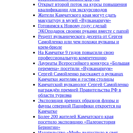
Открыт второй поток на курсы повышения
квалификации для экскурсоводов
Жители Камчатского края могут сдать
макулатуру в музей «Вулканариум»
Готовимся к Новому году: сделай
ЭКОподарок своими руками вместе с папой
Рецепт вулканического десерта от Сергея
Самойленко или чем похожи вулканы и
крем-брюле
На Камчатке 9 гидов повысили свою
профессиональную компетенцию
Лауреаты Всероссийкого конкурса «Большая
перемена» посетили «Вулканариум»
Сергей Самойленко расскажет о вулканах
Камчатки жителям и гостям столицы
Камчатский вулканолог Сергей Самойленко
награждён премией Правительства РФ в
области туризма
Экспозиция древних образцов флоры и
фауны северной Пацифики откроется на
Камчатке
Более 200 жителей Камчатского края
посетило экспозицию «Палеоистория
Берингии»
Издательство «Миф» выпустило в свет