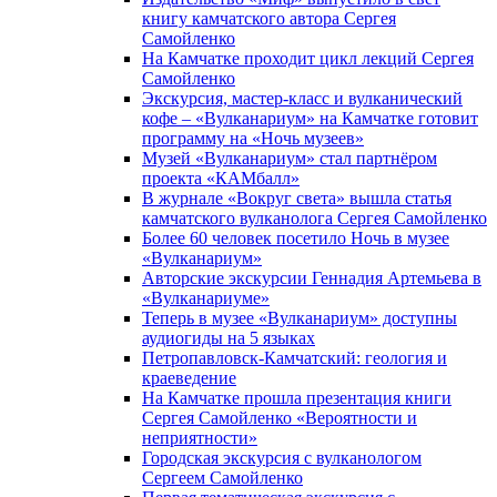
книгу камчатского автора Сергея
Самойленко
На Камчатке проходит цикл лекций Сергея
Самойленко
Экскурсия, мастер-класс и вулканический
кофе – «Вулканариум» на Камчатке готовит
программу на «Ночь музеев»
Музей «Вулканариум» стал партнёром
проекта «КАМбалл»
В журнале «Вокруг света» вышла статья
камчатского вулканолога Сергея Самойленко
Более 60 человек посетило Ночь в музее
«Вулканариум»
Авторские экскурсии Геннадия Артемьева в
«Вулканариуме»
Теперь в музее «Вулканариум» доступны
аудиогиды на 5 языках
Петропавловск-Камчатский: геология и
краеведение
На Камчатке прошла презентация книги
Сергея Самойленко «Вероятности и
неприятности»
Городская экскурсия с вулканологом
Сергеем Самойленко