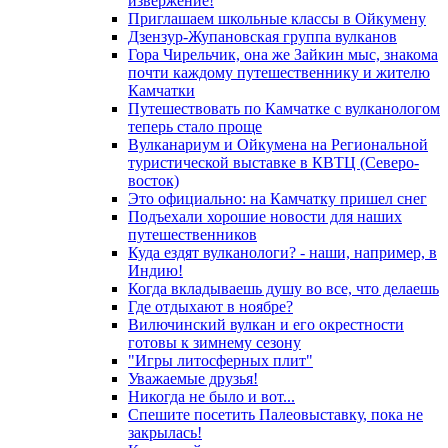
извержение!
Приглашаем школьные классы в Ойкумену
Дзензур-Жупановская группа вулканов
Гора Чирельчик, она же Зайкин мыс, знакома
почти каждому путешественнику и жителю
Камчатки
Путешествовать по Камчатке с вулканологом
теперь стало проще
Вулканариум и Ойкумена на Региональной
туристической выставке в КВТЦ (Северо-
восток)
Это официально: на Камчатку пришел снег
Подъехали хорошие новости для наших
путешественников
Куда ездят вулканологи? - наши, например, в
Индию!
Когда вкладываешь душу во все, что делаешь
Где отдыхают в ноябре?
Вилючинский вулкан и его окрестности
готовы к зимнему сезону
"Игры литосферных плит"
Уважаемые друзья!
Никогда не было и вот...
Спешите посетить Палеовыставку, пока не
закрылась!