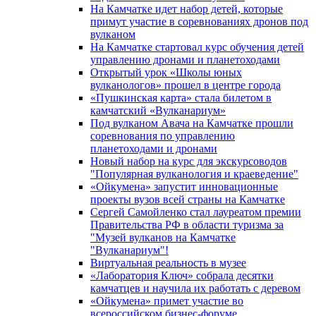
На Камчатке идет набор детей, которые
примут участие в соревнованиях дронов под
вулканом
На Камчатке стартовал курс обучения детей
управлению дронами и планетоходами
Открытый урок «Школы юных
вулканологов» прошел в центре города
«Пушкинская карта» стала билетом в
камчатский «Вулканариум»
Под вулканом Авача на Камчатке прошли
соревнования по управлению
планетоходами и дронами
Новый набор на курс для экскурсоводов
"Популярная вулканология и краеведение"
«Ойкумена» запустит инновационные
проекты вузов всей страны на Камчатке
Сергей Самойленко стал лауреатом премии
Правительства РФ в области туризма за
"Музей вулканов на Камчатке
"Вулканариум"!
Виртуальная реальность в музее
«Лаборатория Ключ» собрала десятки
камчатцев и научила их работать с деревом
«Ойкумена» примет участие во
всероссийском бизнес-форуме