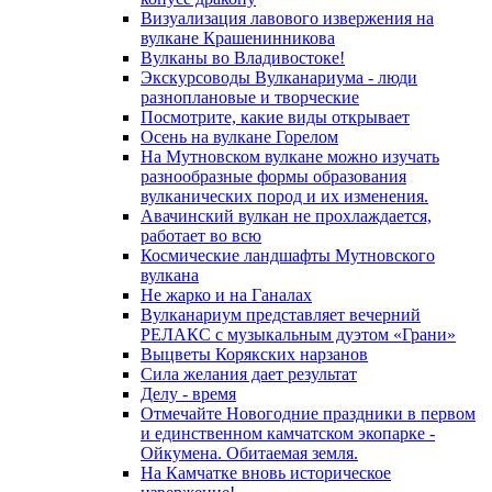
Визуализация лавового извержения на
вулкане Крашенинникова
Вулканы во Владивостоке!
Экскурсоводы Вулканариума - люди
разноплановые и творческие
Посмотрите, какие виды открывает
Осень на вулкане Горелом
На Мутновском вулкане можно изучать
разнообразные формы образования
вулканических пород и их изменения.
Авачинский вулкан не прохлаждается,
работает во всю
Космические ландшафты Мутновского
вулкана
Не жарко и на Ганалах
Вулканариум представляет вечерний
РЕЛАКС с музыкальным дуэтом «Грани»
Выцветы Корякских нарзанов
Сила желания дает результат
Делу - время
Отмечайте Новогодние праздники в первом
и единственном камчатском экопарке -
Ойкумена. Обитаемая земля.
На Камчатке вновь историческое