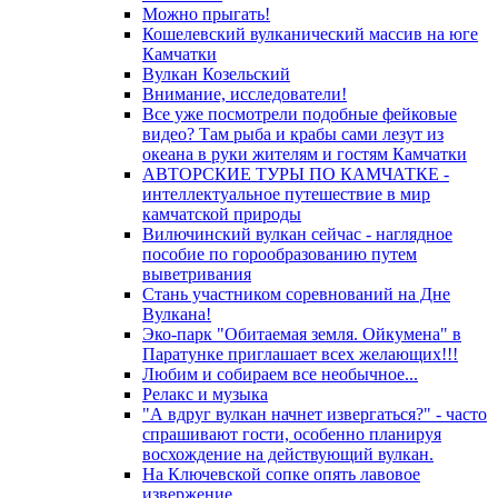
Можно прыгать!
Кошелевский вулканический массив на юге
Камчатки
Вулкан Козельский
Внимание, исследователи!
Все уже посмотрели подобные фейковые
видео? Там рыба и крабы сами лезут из
океана в руки жителям и гостям Камчатки
АВТОРСКИЕ ТУРЫ ПО КАМЧАТКЕ -
интеллектуальное путешествие в мир
камчатской природы
Вилючинский вулкан сейчас - наглядное
пособие по горообразованию путем
выветривания
Стань участником соревнований на Дне
Вулкана!
Эко-парк "Обитаемая земля. Ойкумена" в
Паратунке приглашает всех желающих!!!
Любим и собираем все необычное...
Релакс и музыка
"А вдруг вулкан начнет извергаться?" - часто
спрашивают гости, особенно планируя
восхождение на действующий вулкан.
На Ключевской сопке опять лавовое
извержение