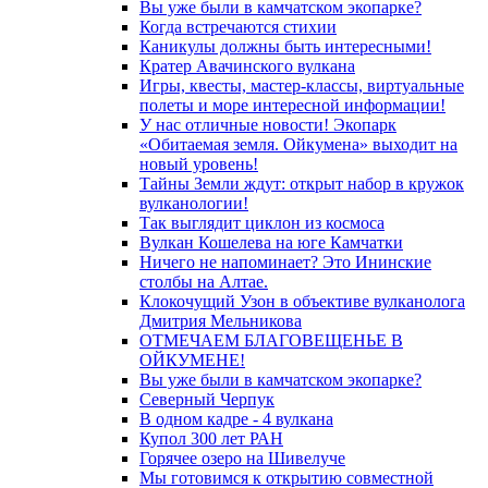
Вы уже были в камчатском экопарке?
Когда встречаются стихии
Каникулы должны быть интересными!
Кратер Авачинского вулкана
Игры, квесты, мастер-классы, виртуальные
полеты и море интересной информации!
У нас отличные новости! Экопарк
«Обитаемая земля. Ойкумена» выходит на
новый уровень!
Тайны Земли ждут: открыт набор в кружок
вулканологии!
Так выглядит циклон из космоса
Вулкан Кошелева на юге Камчатки
Ничего не напоминает? Это Ининские
столбы на Алтае.
Клокочущий Узон в объективе вулканолога
Дмитрия Мельникова
ОТМЕЧАЕМ БЛАГОВЕЩЕНЬЕ В
ОЙКУМЕНЕ!
Вы уже были в камчатском экопарке?
Северный Черпук
В одном кадре - 4 вулкана
Купол 300 лет РАН
Горячее озеро на Шивелуче
Мы готовимся к открытию совместной