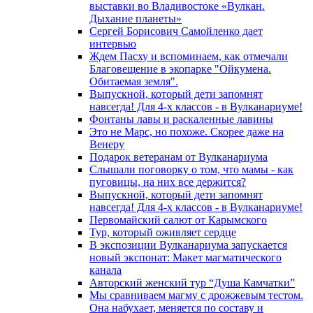
выставки во Владивостоке «Вулкан.
Дыхание планеты»
Сергей Борисович Самойленко дает
интервью
Ждем Пасху и вспоминаем, как отмечали
Благовещение в экопарке "Ойкумена.
Обитаемая земля".
Выпускной, который дети запомнят
навсегда! Для 4-х классов - в Вулканариуме!
Фонтаны лавы и раскаленные лавины
Это не Марс, но похоже. Скорее даже на
Венеру
Подарок ветеранам от Вулканариума
Слышали поговорку о том, что мамы - как
пуговицы, на них все держится?
Выпускной, который дети запомнят
навсегда! Для 4-х классов - в Вулканариуме!
Первомайский салют от Карымского
Тур, который оживляет сердце
В экспозиции Вулканариума запускается
новый экспонат: Макет магматического
канала
Авторский женский тур “Душа Камчатки”
Мы сравниваем магму с дрожжевым тестом.
Она набухает, меняется по составу и