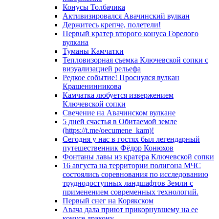
Конусы Толбачика
Активизировался Авачинский вулкан
Держитесь крепче, полетели!
Первый кратер второго конуса Горелого
вулкана
Туманы Камчатки
Тепловизорная съемка Ключевской сопки с
визуализацией рельефа
Редкое событие! Проснулся вулкан
Крашенинникова
Камчатка любуется извержением
Ключевской сопки
Свечение на Авачинском вулкане
5 дней счастья в Обитаемой земле
(https://t.me/oecumene_kam)!
Сегодня у нас в гостях был легендарный
путешественник Фёдор Конюхов
Фонтаны лавы из кратера Ключевской сопки
16 августа на территории полигона МЧС
состоялись соревнования по исследованию
труднодоступных ландшафтов Земли с
применением современных технологий.
Первый снег на Корякском
Авача дала приют прикорнувшему на ее
конусе дракону