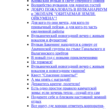
Корякский вулкан в свете северного сияния
Волшебство вулканов для дорогих гостей
ДОБРО ПОЖАЛОВАТЬ В ВУЛКАНАРИУМ
и ЭКОПАРК "ОБИТАЕМАЯ ЗЕМЛЯ.
ОЙКУМЕНА"!
Для кого-то они мечта, для кого-то
привычный пейзаж, а для кого-то часть
ежедневной работы
Вулканический новогодний вечер с живым
вокалом и фуршетом!
Вулкан Бакенинг находится к северу от
Авачинской группы на стыке Ганальского и
Валагинского хребтов
В новый год с новыми приключениями
Не теряемся!
Вулканический новогодний вечер с живым
вокалом и новогодним ужином!
Квест “Спасение планеты!”
А мы опять с наградой!
Держитесь крепче, полетели!
Есть одно простое правило камчатской
зимы: если хочешь тепла - создай его сам
Подарите себе и близким настоящий зимний
отдых
Все ищут, где хорошо отметить корпоратив,