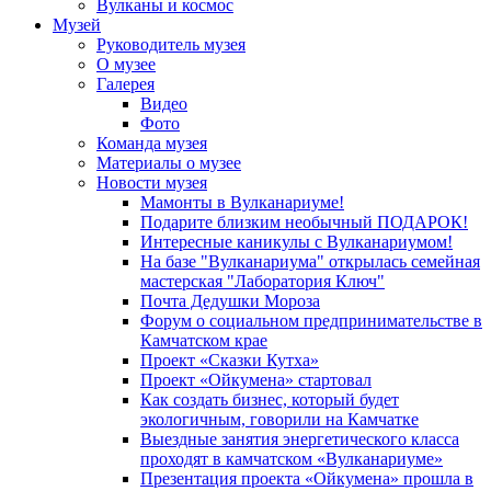
Вулканы и космос
Музей
Руководитель музея
О музее
Галерея
Видео
Фото
Команда музея
Материалы о музее
Новости музея
Мамонты в Вулканариуме!
Подарите близким необычный ПОДАРОК!
Интересные каникулы с Вулканариумом!
На базе "Вулканариума" открылась семейная
мастерская "Лаборатория Ключ"
Почта Дедушки Мороза
Форум о социальном предпринимательстве в
Камчатском крае
Проект «Сказки Кутха»
Проект «Ойкумена» стартовал
Как создать бизнес, который будет
экологичным, говорили на Камчатке
Выездные занятия энергетического класса
проходят в камчатском «Вулканариуме»
Презентация проекта «Ойкумена» прошла в