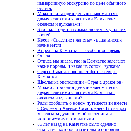
иммерсивную экскурсию по цене обычного
билета.
Можно ли за один день познакомиться с
двумя великими явлениями Камчатки:
океаном и вулканами?
Этот зал - один из самых любимых у наших
гостей.
Квест «Спасение планеты» - ваша миссия
начинается!
Апрель на Камчатке — особенное время.
Опала
Откуда мы знаем, где на Камчатке залегают
какие породы, и какая из сопок - вулкан?
Сергей Самойленко шлет фото с севера
Камчатки
Школьные экспедиции «Страна драконов»
Можно ли за один день познакомиться с
двумя великими явлениями Камчатки:
океаном и вулканами?
Рады сообщить о новом путешествии вместе
с Сергеем и Алёной Самойленко. В этот раз
мы едем за духовным обновлением и
историческими открытиями
85 лет назад на Камчатке было сделано
открытие, которое значительно обновило