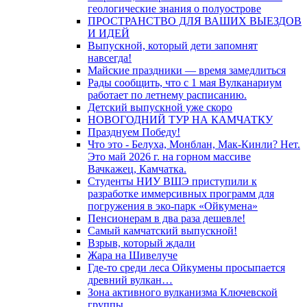
геологические знания о полуострове
ПРОСТРАНСТВО ДЛЯ ВАШИХ ВЫЕЗДОВ
И ИДЕЙ
Выпускной, который дети запомнят
навсегда!
Майские праздники — время замедлиться
Рады сообщить, что с 1 мая Вулканариум
работает по летнему расписанию.
Детский выпускной уже скоро
НОВОГОДНИЙ ТУР НА КАМЧАТКУ
Празднуем Победу!
Что это - Белуха, Монблан, Мак-Кинли? Нет.
Это май 2026 г. на горном массиве
Вачкажец, Камчатка.
Студенты НИУ ВШЭ приступили к
разработке иммерсивных программ для
погружения в эко-парк «Ойкумена»
Пенсионерам в два раза дешевле!
Самый камчатский выпускной!
Взрыв, который ждали
Жара на Шивелуче
Где-то среди леса Ойкумены просыпается
древний вулкан…
Зона активного вулканизма Ключевской
группы