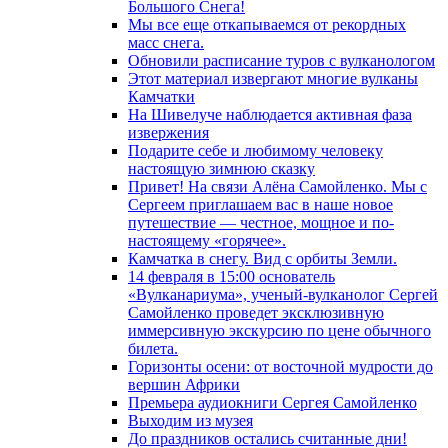
Большого Снега!
Мы все еще откапываемся от рекордных
масс снега.
Обновили расписание туров с вулканологом
Этот материал извергают многие вулканы
Камчатки
На Шивелуче наблюдается активная фаза
извержения
Подарите себе и любимому человеку
настоящую зимнюю сказку
Привет! На связи Алёна Самойленко. Мы с
Сергеем приглашаем вас в наше новое
путешествие — честное, мощное и по-
настоящему «горячее».
Камчатка в снегу. Вид с орбиты Земли.
14 февраля в 15:00 основатель
«Вулканариума», ученый-вулканолог Сергей
Самойленко проведет эксклюзивную
иммерсивную экскурсию по цене обычного
билета.
Горизонты осени: от восточной мудрости до
вершин Африки
Премьера аудиокниги Сергея Самойленко
Выходим из музея
До праздников остались считанные дни!