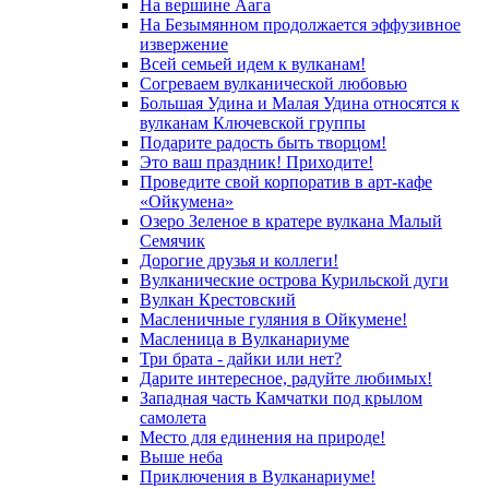
На вершине Аага
На Безымянном продолжается эффузивное
извержение
Всей семьей идем к вулканам!
Согреваем вулканической любовью
Большая Удина и Малая Удина относятся к
вулканам Ключевской группы
Подарите радость быть творцом!
Это ваш праздник! Приходите!
Проведите свой корпоратив в арт-кафе
«Ойкумена»
Озеро Зеленое в кратере вулкана Малый
Семячик
Дорогие друзья и коллеги!
Вулканические острова Курильской дуги
Вулкан Крестовский
Масленичные гуляния в Ойкумене!
Масленица в Вулканариуме
Три брата - дайки или нет?
Дарите интересное, радуйте любимых!
Западная часть Камчатки под крылом
самолета
Место для единения на природе!
Выше неба
Приключения в Вулканариуме!