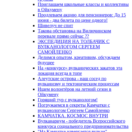
Приглашаем школьные классы и коллективы
в Ойкумену
Продлеваем акцию для пенсионеров: До 15
июня - два билета по цене одного!
Шивелуч не спит
Такова обстановка на Вилючинском
перевале прямо сейчас ??
ЭКСПЕДИЦИЯ НА ТОЛБАЧИК С
ВУЛКАНОЛОГОМ СЕРГЕЕМ
САМОЙЛЕНКО
Делимся опытом, креативим, обсуждаем
будущее
На «конкурсе» вулканических закатов эта
локация всегда в топе
Алеутские острова - наш сосед по
вулканизму и тектоническим процессам
Ищем волонтёров на летний сезон в
Ойкумену
Горящий тур с вулканологом!
Погружаемся в секреты Камчатки с
вулканологом Сергеем Самойленко
КАМЧАТКА. КОСМОС ВНУТРИ
Вулканариум - победитель Всероссийского
конкурса социального предпринимательства
"На Камчатке извергается вулкан"