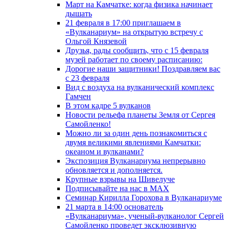
Март на Камчатке: когда физика начинает
дышать
21 февраля в 17:00 приглашаем в
«Вулканариум» на открытую встречу с
Ольгой Князевой
Друзья, рады сообщить, что с 15 февраля
музей работает по своему расписанию:
Дорогие наши защитники! Поздравляем вас
с 23 февраля
Вид с воздуха на вулканический комплекс
Гамчен
В этом кадре 5 вулканов
Новости рельефа планеты Земля от Сергея
Самойленко!
Можно ли за один день познакомиться с
двумя великими явлениями Камчатки:
океаном и вулканами?
Экспозиция Вулканариума непрерывно
обновляется и дополняется.
Крупные взрывы на Шивелуче
Подписывайте на нас в MAX
Семинар Кирилла Горохова в Вулканариуме
21 марта в 14:00 основатель
«Вулканариума», ученый-вулканолог Сергей
Самойленко проведет эксклюзивную