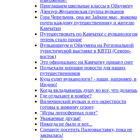
извержение!
Приглашаем школьные классы в Ойкумену
Дзензур-Жупановская группа вулканов
Гора Чирельчик, она же Зайкин мыс, знакома
почти каждому путешественнику и жителю
Камчатки
Путешествовать по Камчатке с вулканологом
теперь стало проще
Вулканариум и Ойкумена на Региональной
туристической выставке в КВТЦ (Северо-
восток)
Это официально: на Камчатку пришел снег
Подъехали хорошие новости для наших
путешественников
Куда ездят вулканологи? - наши, например, в
Индию!
Когда вкладываешь душу во все, что делаешь
Где отдыхают в ноябре?
Вилючинский вулкан и его окрестности
готовы к зимнему сезону
"Игры литосферных плит"
Уважаемые друзья!
Никогда не было и вот...
Спешите посетить Палеовыставку, пока не
закрылась!