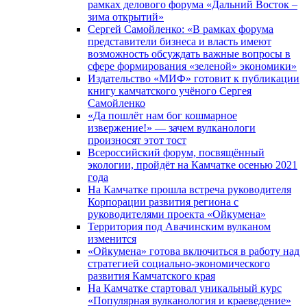
рамках делового форума «Дальний Восток –
зима открытий»
Сергей Самойленко: «В рамках форума
представители бизнеса и власть имеют
возможность обсуждать важные вопросы в
сфере формирования «зеленой» экономики»
Издательство «МИФ» готовит к публикации
книгу камчатского учёного Сергея
Самойленко
«Да пошлёт нам бог кошмарное
извержение!» — зачем вулканологи
произносят этот тост
Всероссийский форум, посвящённый
экологии, пройдёт на Камчатке осенью 2021
года
На Камчатке прошла встреча руководителя
Корпорации развития региона с
руководителями проекта «Ойкумена»
Территория под Авачинским вулканом
изменится
«Ойкумена» готова включиться в работу над
стратегией социально-экономического
развития Камчатского края
На Камчатке стартовал уникальный курс
«Популярная вулканология и краеведение»