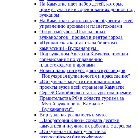
На Камчатке идет набор детей, которые
примут участие в соревнованиях дронов под
вулканом
На Камчатке стартовал курс обучения детей
управлению дронами и планетоходами
Открытый урок «Школы юных
вулканологов» прошел в центре города
«Пушкинская карта» стала билетом в
камчатский «Вулканариум»
Под вулканом Авача на Камчатке прошли
соревнования по управлению
планетоходами и дронами
Новый набор на курс для экскурсоводов
"Популярная вулканология и краеведение"
«Ойкумена» запустит инновационные
проекты вузов всей страны на Камчатке
Сергей Самойленко стал лауреатом премии
Правительства РФ в области туризма за
"Музей вулканов на Камчатке
"Вулканариум"!
Виртуальная реальность в музее
«Лаборатория Ключ» собрала десятки
камчатцев и научила их работать с деревом
«Ойкумена» примет участие во
всероссийском бизнес-форуме