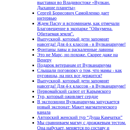
выставки во Владивостоке «Вулкан.
Дыхание планеты»
Сергей Борисович Самойленко дает
интервью
Ждем Пасху и вспоминаем, как отмечали
Благовещение в экопарке "Ойкумена.
Обитаемая земля".
Выпускной, который дети запомнят
навсегда! Для 4-х классов - в Вулканариуме!
Фонтаны лавы и раскаленные лавины
Это не Марс, но похоже. Скорее даже на
Венеру
Подарок ветеранам от Вулканариума
Слышали поговорку о том, что мамы - как
пуговицы, на них все держится?
Выпускной, который дети запомнят
навсегда! Для 4-х классов - в Вулканариуме!
Первомайский салют от Карымского
Тур, который оживляет сердце
В экспозиции Вулканариума запускается
новый экспонат: Макет магматического
канала
Авторский женский тур “Душа Камчатки”
Мы сравниваем магму с дрожжевым тестом.
Она набухает, меняется по составу и