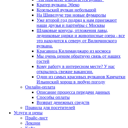
Кратер вулкана Эбеко
Козельский вулкан небольшой
На Шивелуче три новые фумаролы
Уже второй год подряд к нам приезжают
наши друзья и партнёры с Москвы
Шлаковые конусы, отложения лавы,
ледниковые цирки и живописные озера - все
это находится к северу от Вилючинского
вулкана.
Красавица Килиманджаро из космоса
Мы очень ценим обратную связь от наших
гостей
Кому работу в интересном месте? У нас
открылись свежие вакансии.
Один из самых красивых вулканов Камчатки
Ильинский хорош в любую погоду
Онлайн-оплата
Описание процесса передачи данных
Способы оплаты
Возврат денежных средств
Правила для посетителей
Услуги и цены
Прайс-лист
Лекции