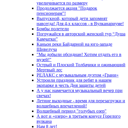
увеличивается по размеру
Продолжается акция "Подарок
пенсионерам"!
Выпускной, который дети запомнят
навсегда! Для 4-х классов - в Вулканариуме!
Бомбы полетели
Погружайся в авторский женский тур “Душа
Камчатки”
Каньон реки Байдарной на юго-западе
Шивелуча
"Мы добыли обсидиан! Хотим отдать его в
музей!"
Острый и Плоский Толбачики и оживающий
Мертвый лес
РЕЛАКС с музыкальным дуэтом «Грани»
Устроили праздник для ребят в нашем
экопарке в честь Дня защиты детей
А у нас намечается музыкальный вечер при
свечах!
Летние выходные - время для перезагрузки и
волшебных впечатлений!
Волшебный период "голубых озер"
А вот и «озеро» в третьем конусе Горелого
вулкана
Нам 8 лет!