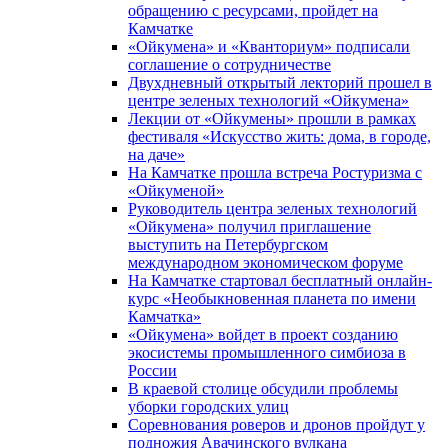
обращению с ресурсами, пройдет на
Камчатке
«Ойкумена» и «Кванториум» подписали
соглашение о сотрудничестве
Двухдневный открытый лекторий прошел в
центре зеленых технологий «Ойкумена»
Лекции от «Ойкумены» прошли в рамках
фестиваля «Искусство жить: дома, в городе,
на даче»
На Камчатке прошла встреча Ростуризма с
«Ойкуменой»
Руководитель центра зеленых технологий
«Ойкумена» получил приглашение
выступить на Петербургском
международном экономическом форуме
На Камчатке стартовал бесплатный онлайн-
курс «Необыкновенная планета по имени
Камчатка»
«Ойкумена» войдет в проект созданию
экосистемы промышленного симбиоза в
России
В краевой столице обсудили проблемы
уборки городских улиц
Соревнования роверов и дронов пройдут у
подножия Авачинского вулкана