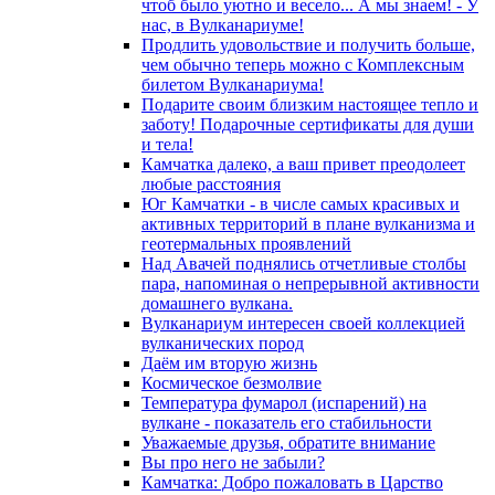
чтоб было уютно и весело... А мы знаем! - У
нас, в Вулканариуме!
Продлить удовольствие и получить больше,
чем обычно теперь можно с Комплексным
билетом Вулканариума!
Подарите своим близким настоящее тепло и
заботу! Подарочные сертификаты для души
и тела!
Камчатка далеко, а ваш привет преодолеет
любые расстояния
Юг Камчатки - в числе самых красивых и
активных территорий в плане вулканизма и
геотермальных проявлений
Над Авачей поднялись отчетливые столбы
пара, напоминая о непрерывной активности
домашнего вулкана.
Вулканариум интересен своей коллекцией
вулканических пород
Даём им вторую жизнь
Космическое безмолвие
Температура фумарол (испарений) на
вулкане - показатель его стабильности
Уважаемые друзья, обратите внимание
Вы про него не забыли?
Камчатка: Добро пожаловать в Царство