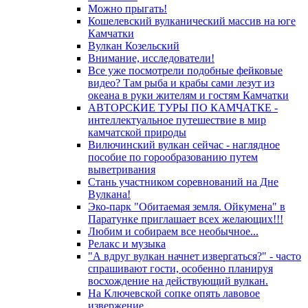
Можно прыгать!
Кошелевский вулканический массив на юге
Камчатки
Вулкан Козельский
Внимание, исследователи!
Все уже посмотрели подобные фейковые
видео? Там рыба и крабы сами лезут из
океана в руки жителям и гостям Камчатки
АВТОРСКИЕ ТУРЫ ПО КАМЧАТКЕ -
интеллектуальное путешествие в мир
камчатской природы
Вилючинский вулкан сейчас - наглядное
пособие по горообразованию путем
выветривания
Стань участником соревнований на Дне
Вулкана!
Эко-парк "Обитаемая земля. Ойкумена" в
Паратунке приглашает всех желающих!!!
Любим и собираем все необычное...
Релакс и музыка
"А вдруг вулкан начнет извергаться?" - часто
спрашивают гости, особенно планируя
восхождение на действующий вулкан.
На Ключевской сопке опять лавовое
извержение