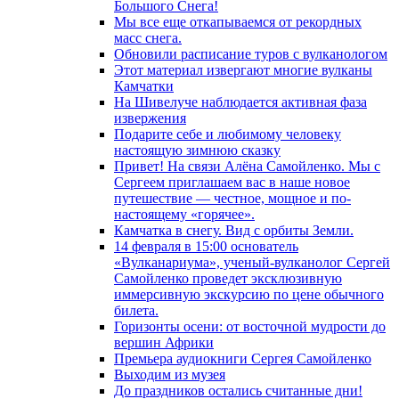
Большого Снега!
Мы все еще откапываемся от рекордных
масс снега.
Обновили расписание туров с вулканологом
Этот материал извергают многие вулканы
Камчатки
На Шивелуче наблюдается активная фаза
извержения
Подарите себе и любимому человеку
настоящую зимнюю сказку
Привет! На связи Алёна Самойленко. Мы с
Сергеем приглашаем вас в наше новое
путешествие — честное, мощное и по-
настоящему «горячее».
Камчатка в снегу. Вид с орбиты Земли.
14 февраля в 15:00 основатель
«Вулканариума», ученый-вулканолог Сергей
Самойленко проведет эксклюзивную
иммерсивную экскурсию по цене обычного
билета.
Горизонты осени: от восточной мудрости до
вершин Африки
Премьера аудиокниги Сергея Самойленко
Выходим из музея
До праздников остались считанные дни!