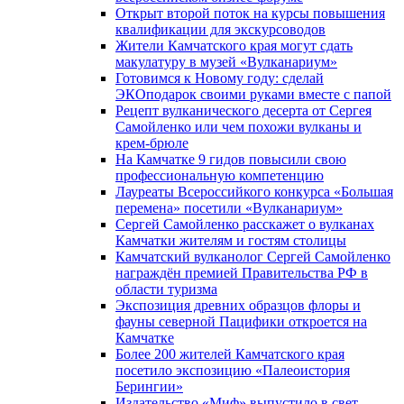
Открыт второй поток на курсы повышения
квалификации для экскурсоводов
Жители Камчатского края могут сдать
макулатуру в музей «Вулканариум»
Готовимся к Новому году: сделай
ЭКОподарок своими руками вместе с папой
Рецепт вулканического десерта от Сергея
Самойленко или чем похожи вулканы и
крем-брюле
На Камчатке 9 гидов повысили свою
профессиональную компетенцию
Лауреаты Всероссийкого конкурса «Большая
перемена» посетили «Вулканариум»
Сергей Самойленко расскажет о вулканах
Камчатки жителям и гостям столицы
Камчатский вулканолог Сергей Самойленко
награждён премией Правительства РФ в
области туризма
Экспозиция древних образцов флоры и
фауны северной Пацифики откроется на
Камчатке
Более 200 жителей Камчатского края
посетило экспозицию «Палеоистория
Берингии»
Издательство «Миф» выпустило в свет