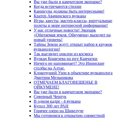
Вы уже были в камчатском экопарке?
Когда встречаются стихии
Каникулы должны быть интересными!
Кратер Авачинского вулкана
Игры, квесты, мастер-классы, виртуальные
полеты и море интересной информации!
У нас отличные новости! Экопарк
«Обитаемая земля. Ойкумена» выходит на
новый уровень!
Тайны Земли ждут: открыт набор в кружок
вулканологии!
Так выглядит циклон из космоса
Вулкан Кошелева на юге Камчатки
Ничего не напоминает? Это Ининские
столбы на Алтае.
Клокочущий Узон в объективе вулканолога
Дмитрия Мельникова
ОТМЕЧАЕМ БЛАГОВЕЩЕНЬЕ В
ОЙКУМЕНЕ!
Вы уже были в камчатском экопарке?
Северный Черпук
В одном кадре - 4 вулкана
Купол 300 лет РАН
Горячее озеро на Шивелуче
Мы готовимся к открытию совместной