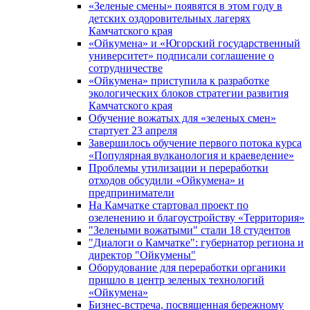
«Зеленые смены» появятся в этом году в
детских оздоровительных лагерях
Камчатского края
«Ойкумена» и «Югорский государственный
университет» подписали соглашение о
сотрудничестве
«Ойкумена» приступила к разработке
экологических блоков стратегии развития
Камчатского края
Обучение вожатых для «зеленых смен»
стартует 23 апреля
Завершилось обучение первого потока курса
«Популярная вулканология и краеведение»
Проблемы утилизации и переработки
отходов обсудили «Ойкумена» и
предприниматели
На Камчатке стартовал проект по
озеленению и благоустройству «Территория»
"Зелеными вожатыми" стали 18 студентов
"Диалоги о Камчатке": губернатор региона и
директор "Ойкумены"
Оборудование для переработки органики
пришло в центр зеленых технологий
«Ойкумена»
Бизнес-встреча, посвященная бережному