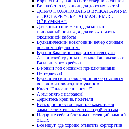
Корякский вулкан в свете северного сияния
Волшебство вулканов для дорогих гостей
ДОБРО ПОЖАЛОВАТЬ В ВУЛКАНАРИУМ
и ЭКОПАРК "ОБИТАЕМАЯ ЗЕМЛЯ.
ОЙКУМЕНА"!
Для кого-то они мечта, для кого-то
привычный пейзаж, а для кого-то часть
ежедневной работы
Вулканический новогодний вечер с живым
вокалом и фуршетом!
Вулкан Бакенинг находится к северу от
Авачинской группы на стыке Ганальского и
Валагинского хребтов
В новый год с новыми приключениями
Не теряемся!
Вулканический новогодний вечер с живым
вокалом и новогодним ужином!
Квест “Спасение планеты!”
А мы опять с наградой!
Держитесь крепче, полетели!
Есть одно простое правило камчатской
зимы: если хочешь тепла - создай его сам
Подарите себе и близким настоящий зимний
отдых
Все ищут, где хорошо отметить корпоратив,