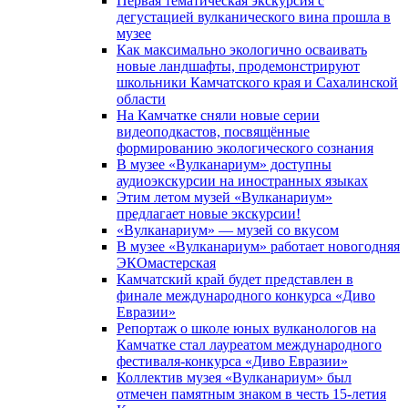
Первая тематическая экскурсия с
дегустацией вулканического вина прошла в
музее
Как максимально экологично осваивать
новые ландшафты, продемонстрируют
школьники Камчатского края и Сахалинской
области
На Камчатке сняли новые серии
видеоподкастов, посвящённые
формированию экологического сознания
В музее «Вулканариум» доступны
аудиоэкскурсии на иностранных языках
Этим летом музей «Вулканариум»
предлагает новые экскурсии!
«Вулканариум» — музей со вкусом
В музее «Вулканариум» работает новогодняя
ЭКОмастерская
Камчатский край будет представлен в
финале международного конкурса «Диво
Евразии»
Репортаж о школе юных вулканологов на
Камчатке стал лауреатом международного
фестиваля-конкурса «Диво Евразии»
Коллектив музея «Вулканариум» был
отмечен памятным знаком в честь 15-летия