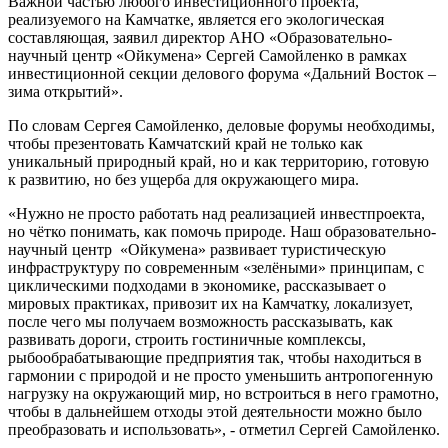
Важной частью любого инвестиционного проекта,
реализуемого на Камчатке, является его экологическая
составляющая, заявил директор АНО «Образовательно-
научный центр «Ойкумена» Сергей Самойленко в рамках
инвестиционной секции делового форума «Дальний Восток –
зима открытий».
По словам Сергея Самойленко, деловые форумы необходимы,
чтобы презентовать Камчатский край не только как
уникальный природный край, но и как территорию, готовую
к развитию, но без ущерба для окружающего мира.
«Нужно не просто работать над реализацией инвестпроекта,
но чётко понимать, как помочь природе. Наш образовательно-
научный центр «Ойкумена» развивает туристическую
инфраструктуру по современным «зелёными» принципам, с
циклическими подходами в экономике, рассказывает о
мировых практиках, привозит их на Камчатку, локализует,
после чего мы получаем возможность рассказывать, как
развивать дороги, строить гостиничные комплексы,
рыбообрабатывающие предприятия так, чтобы находиться в
гармонии с природой и не просто уменьшить антропогенную
нагрузку на окружающий мир, но встроиться в него грамотно,
чтобы в дальнейшем отходы этой деятельности можно было
преобразовать и использовать», - отметил Сергей Самойленко.