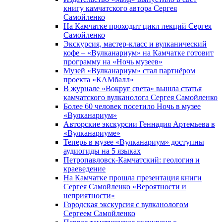
книгу камчатского автора Сергея
Самойленко
На Камчатке проходит цикл лекций Сергея
Самойленко
Экскурсия, мастер-класс и вулканический
кофе – «Вулканариум» на Камчатке готовит
программу на «Ночь музеев»
Музей «Вулканариум» стал партнёром
проекта «КАМбалл»
В журнале «Вокруг света» вышла статья
камчатского вулканолога Сергея Самойленко
Более 60 человек посетило Ночь в музее
«Вулканариум»
Авторские экскурсии Геннадия Артемьева в
«Вулканариуме»
Теперь в музее «Вулканариум» доступны
аудиогиды на 5 языках
Петропавловск-Камчатский: геология и
краеведение
На Камчатке прошла презентация книги
Сергея Самойленко «Вероятности и
неприятности»
Городская экскурсия с вулканологом
Сергеем Самойленко