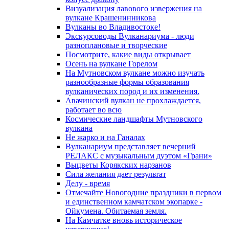
Визуализация лавового извержения на
вулкане Крашенинникова
Вулканы во Владивостоке!
Экскурсоводы Вулканариума - люди
разноплановые и творческие
Посмотрите, какие виды открывает
Осень на вулкане Горелом
На Мутновском вулкане можно изучать
разнообразные формы образования
вулканических пород и их изменения.
Авачинский вулкан не прохлаждается,
работает во всю
Космические ландшафты Мутновского
вулкана
Не жарко и на Ганалах
Вулканариум представляет вечерний
РЕЛАКС с музыкальным дуэтом «Грани»
Выцветы Корякских нарзанов
Сила желания дает результат
Делу - время
Отмечайте Новогодние праздники в первом
и единственном камчатском экопарке -
Ойкумена. Обитаемая земля.
На Камчатке вновь историческое