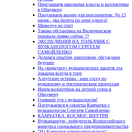
Приглашаем школьные классы и коллективы
в Ойкумену
Продлеваем акцию для пенсионеров: До 15
июня - два билета по цене одного!
Шивелуч не спит
Такова обстановка на Вилючинском
перевале прямо сейчас ??
ЭКСПЕДИЦИЯ НА ТОЛБАЧИК С
ВУЛКАНОЛОГОМ СЕРГЕЕМ
САМОЙЛЕНКО
Делимся опытом, креативим, обсуждаем
будущее
На «конкурсе» вулканических закатов эта
локация всегда в топе
Алеутские острова - наш сосед по
вулканизму и тектоническим процессам
Ищем волонтёров на летний сезон в
Ойкумену
Горящий тур с вулканологом!
Погружаемся в секреты Камчатки с
вулканологом Сергеем Самойленко
КАМЧАТКА. КОСМОС ВНУТРИ
Вулканариум - победитель Всероссийского
конкурса социального предпринимательства
"На Камчатке извергается вулкан"