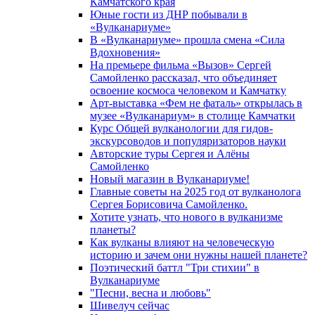
Камчатского края
Юные гости из ДНР побывали в
«Вулканариумe»
В «Вулканариуме» прошла смена «Сила
Вдохновения»
На премьере фильма «Вызов» Сергей
Самойленко рассказал, что объединяет
освоение космоса человеком и Камчатку
Арт-выставка «Фем не фаталь» открылась в
музее «Вулканариум» в столице Камчатки
Курс Общей вулканологии для гидов-
экскурсоводов и популяризаторов науки
Авторские туры Сергея и Алёны
Самойленко
Новый магазин в Вулканариуме!
Главные советы на 2025 год от вулканолога
Сергея Борисовича Самойленко.
Хотите узнать, что нового в вулканизме
планеты?
Как вулканы влияют на человеческую
историю и зачем они нужны нашей планете?
Поэтический баттл "Три стихии" в
Вулканариуме
"Песни, весна и любовь"
Шивелуч сейчас