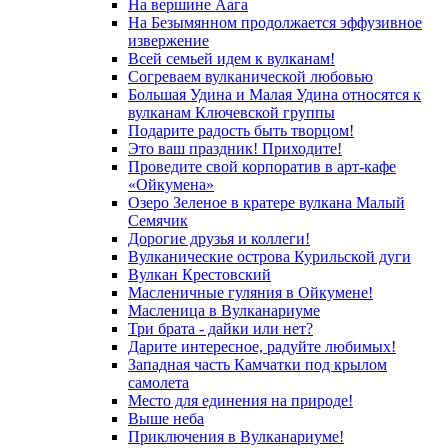
На вершине Аага
На Безымянном продолжается эффузивное
извержение
Всей семьей идем к вулканам!
Согреваем вулканической любовью
Большая Удина и Малая Удина относятся к
вулканам Ключевской группы
Подарите радость быть творцом!
Это ваш праздник! Приходите!
Проведите свой корпоратив в арт-кафе
«Ойкумена»
Озеро Зеленое в кратере вулкана Малый
Семячик
Дорогие друзья и коллеги!
Вулканические острова Курильской дуги
Вулкан Крестовский
Масленичные гуляния в Ойкумене!
Масленица в Вулканариуме
Три брата - дайки или нет?
Дарите интересное, радуйте любимых!
Западная часть Камчатки под крылом
самолета
Место для единения на природе!
Выше неба
Приключения в Вулканариуме!