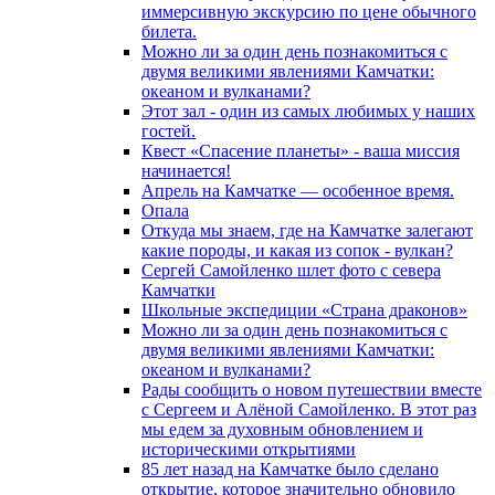
иммерсивную экскурсию по цене обычного
билета.
Можно ли за один день познакомиться с
двумя великими явлениями Камчатки:
океаном и вулканами?
Этот зал - один из самых любимых у наших
гостей.
Квест «Спасение планеты» - ваша миссия
начинается!
Апрель на Камчатке — особенное время.
Опала
Откуда мы знаем, где на Камчатке залегают
какие породы, и какая из сопок - вулкан?
Сергей Самойленко шлет фото с севера
Камчатки
Школьные экспедиции «Страна драконов»
Можно ли за один день познакомиться с
двумя великими явлениями Камчатки:
океаном и вулканами?
Рады сообщить о новом путешествии вместе
с Сергеем и Алёной Самойленко. В этот раз
мы едем за духовным обновлением и
историческими открытиями
85 лет назад на Камчатке было сделано
открытие, которое значительно обновило