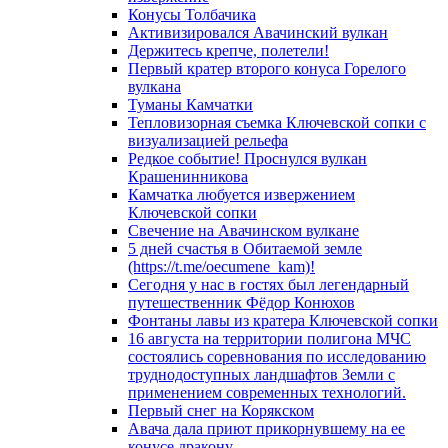
Конусы Толбачика
Активизировался Авачинский вулкан
Держитесь крепче, полетели!
Первый кратер второго конуса Горелого
вулкана
Туманы Камчатки
Тепловизорная съемка Ключевской сопки с
визуализацией рельефа
Редкое событие! Проснулся вулкан
Крашенинникова
Камчатка любуется извержением
Ключевской сопки
Свечение на Авачинском вулкане
5 дней счастья в Обитаемой земле
(https://t.me/oecumene_kam)!
Сегодня у нас в гостях был легендарный
путешественник Фёдор Конюхов
Фонтаны лавы из кратера Ключевской сопки
16 августа на территории полигона МЧС
состоялись соревнования по исследованию
труднодоступных ландшафтов Земли с
применением современных технологий.
Первый снег на Корякском
Авача дала приют прикорнувшему на ее
конусе дракону