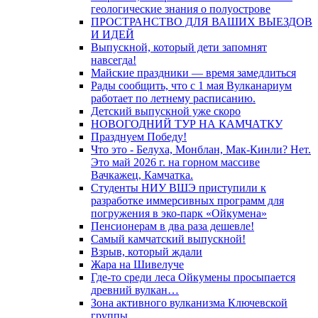
геологические знания о полуострове
ПРОСТРАНСТВО ДЛЯ ВАШИХ ВЫЕЗДОВ
И ИДЕЙ
Выпускной, который дети запомнят
навсегда!
Майские праздники — время замедлиться
Рады сообщить, что с 1 мая Вулканариум
работает по летнему расписанию.
Детский выпускной уже скоро
НОВОГОДНИЙ ТУР НА КАМЧАТКУ
Празднуем Победу!
Что это - Белуха, Монблан, Мак-Кинли? Нет.
Это май 2026 г. на горном массиве
Вачкажец, Камчатка.
Студенты НИУ ВШЭ приступили к
разработке иммерсивных программ для
погружения в эко-парк «Ойкумена»
Пенсионерам в два раза дешевле!
Самый камчатский выпускной!
Взрыв, который ждали
Жара на Шивелуче
Где-то среди леса Ойкумены просыпается
древний вулкан…
Зона активного вулканизма Ключевской
группы