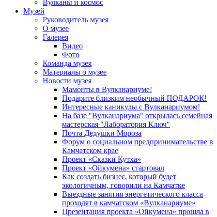
Вулканы и космос
Музей
Руководитель музея
О музее
Галерея
Видео
Фото
Команда музея
Материалы о музее
Новости музея
Мамонты в Вулканариуме!
Подарите близким необычный ПОДАРОК!
Интересные каникулы с Вулканариумом!
На базе "Вулканариума" открылась семейная
мастерская "Лаборатория Ключ"
Почта Дедушки Мороза
Форум о социальном предпринимательстве в
Камчатском крае
Проект «Сказки Кутха»
Проект «Ойкумена» стартовал
Как создать бизнес, который будет
экологичным, говорили на Камчатке
Выездные занятия энергетического класса
проходят в камчатском «Вулканариуме»
Презентация проекта «Ойкумена» прошла в