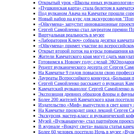
Открытый урок «Школы юных вулканологов» 
«Пушкинская карта» стала билетом в камчат
Под вулканом Авача на Камчатке прошли сор
Новый набор на курс для экскурсоводов "Поп
«Ойкумена» запустит инновационные проекты
Сергей Самойленко стал лауреатом премии Пр
Виртуальная реальность в музее
«Лаборатория Ключ» собрала десятки камчатце
«Ойкумена» примет участие во всероссийско
Открыт второй поток на курсы повышения кв
Жители Камчатского края могут сдать макула
Готовимся к Новому году: сделай ЭКОподаро
Рецепт вулканического десерта от Сергея Са
На Камчатке 9 гидов повысили свою профес
Лауреаты Всероссийкого конкурса «Большая 
Сергей Самойленко расскажет о вулканах Кам
Камчатский вулканолог Сергей Самойленко н
Экспозиция древних образцов флоры и фауны
Более 200 жителей Камчатского края посети
Издательство «Миф» выпустило в свет книгу 
На Камчатке проходит цикл лекций Сергея С
Экскурсия, мастер-класс и вулканический ко
Музей «Вулканариум» стал партнёром проек
В журнале «Вокруг света» вышла статья камч
Более 60 человек посетило Ночь в музее «Ву