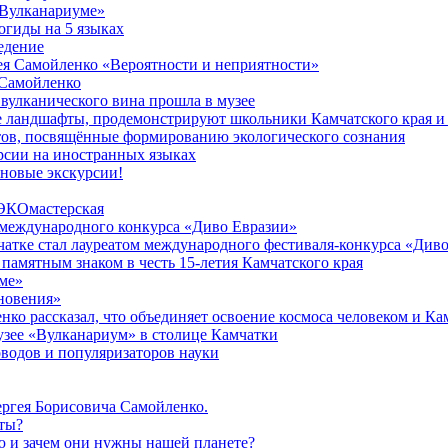
«Вулканариуме»
огиды на 5 языках
едение
ея Самойленко «Вероятности и неприятности»
 Самойленко
 вулканического вина прошла в музее
е ландшафты, продемонстрируют школьники Камчатского края и
тов, посвящённые формированию экологического сознания
рсии на иностранных языках
 новые экскурсии!
 ЭКОмастерская
 международного конкурса «Диво Евразии»
атке стал лауреатом международного фестиваля-конкурса «Див
памятным знаком в честь 15-летия Камчатского края
мe»
новения»
ко рассказал, что объединяет освоение космоса человеком и Ка
узее «Вулканариум» в столице Камчатки
водов и популяризаторов науки
ергея Борисовича Самойленко.
еты?
ю и зачем они нужны нашей планете?