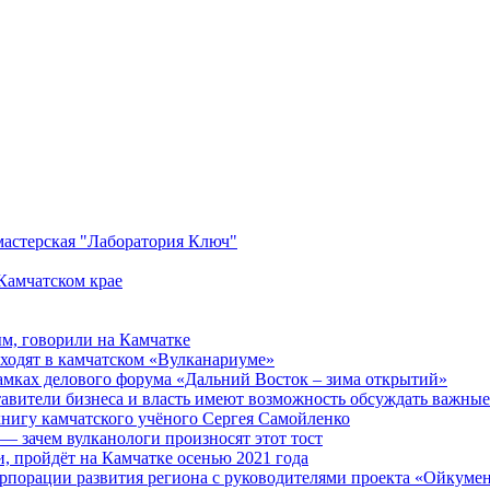
мастерская "Лаборатория Ключ"
Камчатском крае
ым, говорили на Камчатке
оходят в камчатском «Вулканариуме»
амках делового форума «Дальний Восток – зима открытий»
тавители бизнеса и власть имеют возможность обсуждать важны
нигу камчатского учёного Сергея Самойленко
— зачем вулканологи произносят этот тост
, пройдёт на Камчатке осенью 2021 года
орпорации развития региона с руководителями проекта «Ойкуме