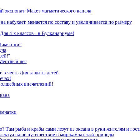
й экспонат: Макет магматического канала
 набухает, меняется по составу и увеличивается по размеру
Для 4-х классов - в Вулканариуме!
Камчатки”
уча
зей!"
Мертвый лес
е в честь Дня защиты детей
ечах!
 волшебных впечатлений!
лкана
амчатки
? Там рыба и крабы сами лезут из океана в руки жителям и гос
уальное путешествие в мир камчатской природы