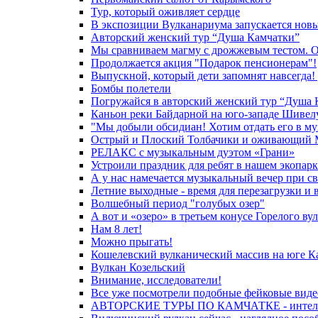
Тур, который оживляет сердце
В экспозиции Вулканариума запускается новы
Авторский женский тур “Душа Камчатки”
Мы сравниваем магму с дрожжевым тестом. Она
Продолжается акция "Подарок пенсионерам"!
Выпускной, который дети запомнят навсегда! 
Бомбы полетели
Погружайся в авторский женский тур “Душа 
Каньон реки Байдарной на юго-западе Шивел
"Мы добыли обсидиан! Хотим отдать его в му
Острый и Плоский Толбачики и оживающий 
РЕЛАКС с музыкальным дуэтом «Грани»
Устроили праздник для ребят в нашем экопарк
А у нас намечается музыкальный вечер при св
Летние выходные - время для перезагрузки и
Волшебный период "голубых озер"
А вот и «озеро» в третьем конусе Горелого ву
Нам 8 лет!
Можно прыгать!
Кошелевский вулканический массив на юге К
Вулкан Козельский
Внимание, исследователи!
Все уже посмотрели подобные фейковые видео
АВТОРСКИЕ ТУРЫ ПО КАМЧАТКЕ - интеллект