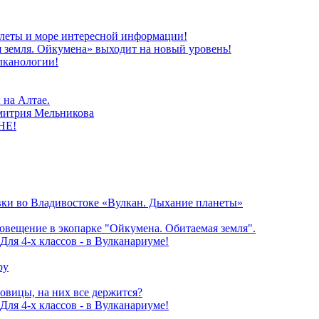
олеты и море интересной информации!
 земля. Ойкумена» выходит на новый уровень!
лканологии!
 на Алтае.
митрия Мельникова
НЕ!
ки во Владивостоке «Вулкан. Дыхание планеты»
овещение в экопарке "Ойкумена. Обитаемая земля".
Для 4-х классов - в Вулканариуме!
ру
овицы, на них все держится?
Для 4-х классов - в Вулканариуме!