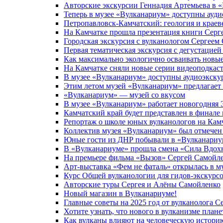
Авторские экскурсии Геннадия Артемьева в 
Теперь в музее «Вулканариум» доступны ауди
Петропавловск-Камчатский: геология и краев
На Камчатке прошла презентация книги Серг
Городская экскурсия с вулканологом Сергеем
Первая тематическая экскурсия с дегустацией
Как максимально экологично осваивать новы
На Камчатке сняли новые серии видеоподкас
В музее «Вулканариум» доступны аудиоэкску
Этим летом музей «Вулканариум» предлагает
«Вулканариум» — музей со вкусом
В музее «Вулканариум» работает новогодняя
Камчатский край будет представлен в финале
Репортаж о школе юных вулканологов на Камч
Коллектив музея «Вулканариум» был отмечен 
Юные гости из ДНР побывали в «Вулканариу
В «Вулканариуме» прошла смена «Сила Вдох
На премьере фильма «Вызов» Сергей Самойлен
Арт-выставка «Фем не фаталь» открылась в м
Курс Общей вулканологии для гидов-экскурсо
Авторские туры Сергея и Алёны Самойленко
Новый магазин в Вулканариуме!
Главные советы на 2025 год от вулканолога С
Хотите узнать, что нового в вулканизме план
Как вулканы влияют на человеческую истори