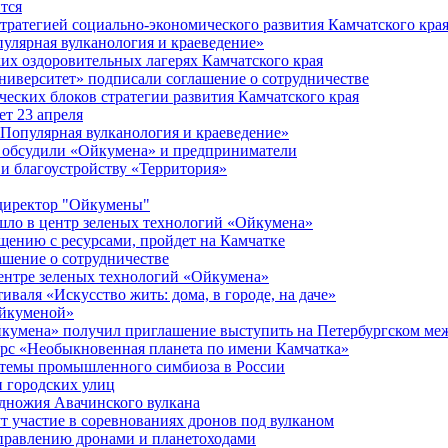
тся
стратегией социально-экономического развития Камчатского кра
улярная вулканология и краеведение»
ких оздоровительных лагерях Камчатского края
иверситет» подписали соглашение о сотрудничестве
ческих блоков стратегии развития Камчатского края
ет 23 апреля
«Популярная вулканология и краеведение»
в обсудили «Ойкумена» и предприниматели
 и благоустройству «Территория»
 директор "Ойкумены"
шло в центр зеленых технологий «Ойкумена»
щению с ресурсами, пройдет на Камчатке
шение о сотрудничестве
ентре зеленых технологий «Ойкумена»
валя «Искусство жить: дома, в городе, на даче»
Ойкуменой»
йкумена» получил приглашение выступить на Петербургском м
урс «Необыкновенная планета по имени Камчатка»
стемы промышленного симбиоза в России
и городских улиц
одножия Авачинского вулкана
т участие в соревнованиях дронов под вулканом
управлению дронами и планетоходами