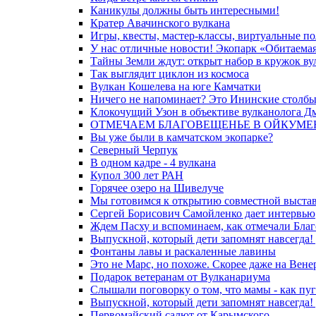
Каникулы должны быть интересными!
Кратер Авачинского вулкана
Игры, квесты, мастер-классы, виртуальные п
У нас отличные новости! Экопарк «Обитаемая
Тайны Земли ждут: открыт набор в кружок ву
Так выглядит циклон из космоса
Вулкан Кошелева на юге Камчатки
Ничего не напоминает? Это Ининские столбы
Клокочущий Узон в объективе вулканолога Д
ОТМЕЧАЕМ БЛАГОВЕЩЕНЬЕ В ОЙКУМЕ
Вы уже были в камчатском экопарке?
Северный Черпук
В одном кадре - 4 вулкана
Купол 300 лет РАН
Горячее озеро на Шивелуче
Мы готовимся к открытию совместной выстав
Сергей Борисович Самойленко дает интервью
Ждем Пасху и вспоминаем, как отмечали Благ
Выпускной, который дети запомнят навсегда! 
Фонтаны лавы и раскаленные лавины
Это не Марс, но похоже. Скорее даже на Вене
Подарок ветеранам от Вулканариума
Слышали поговорку о том, что мамы - как пуг
Выпускной, который дети запомнят навсегда! 
Первомайский салют от Карымского