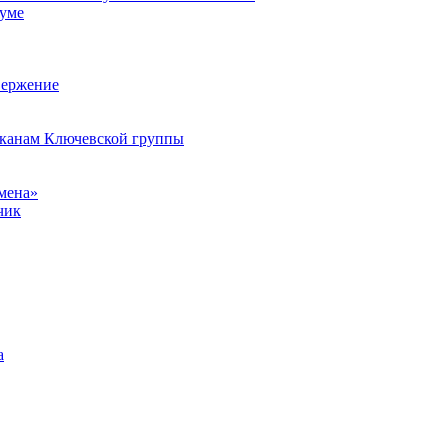
иуме
вержение
улканам Ключевской группы
мена»
чик
а