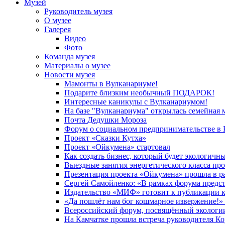
Музей
Руководитель музея
О музее
Галерея
Видео
Фото
Команда музея
Материалы о музее
Новости музея
Мамонты в Вулканариуме!
Подарите близким необычный ПОДАРОК!
Интересные каникулы с Вулканариумом!
На базе "Вулканариума" открылась семейная 
Почта Дедушки Мороза
Форум о социальном предпринимательстве в 
Проект «Сказки Кутха»
Проект «Ойкумена» стартовал
Как создать бизнес, который будет экологичн
Выездные занятия энергетического класса пр
Презентация проекта «Ойкумена» прошла в р
Сергей Самойленко: «В рамках форума предс
Издательство «МИФ» готовит к публикации к
«Да пошлёт нам бог кошмарное извержение!» 
Всероссийский форум, посвящённый экологии
На Камчатке прошла встреча руководителя К