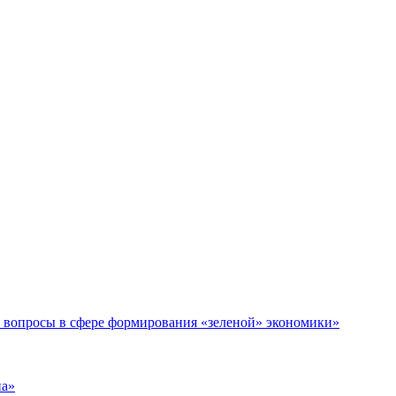
е вопросы в сфере формирования «зеленой» экономики»
на»