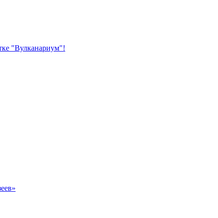
тке "Вулканариум"!
зеев»