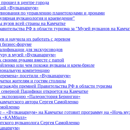
прошел в центре города
ский «Вулканариум»
евнования по управлению планетоходами и дронами
улярная вулканология и краеведение"
 вузов всей страны на Камчатке
авительства РФ в области туризма за "Музей вулканов на Камча
в и научила их работать с деревом
м бизнес-форуме
алификации для экскурсоводов
туру в музей «Вулканариум»
к своими руками вместе с папой
мойленко или чем похожи вулканы и крем-брюле
сиональную компетенцию
перемена» посетили «Вулканариум»
чатки жителям и гостям столицы
аграждён премией Правительства РФ в области туризма
 северной Пацифики откроется на Камчатке
ло экспозицию «Палеоистория Берингии»
камчатского автора Сергея Самойленко
амойленко
фе – «Вулканариум» на Камчатке готовит программу на «Ночь му
та «КАМбалл»
атского вулканолога Сергея Самойленко
лканариум»