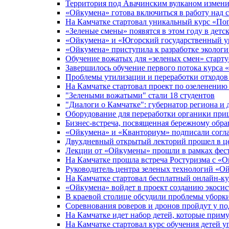
Территория под Авачинским вулканом измени
«Ойкумена» готова включиться в работу над 
На Камчатке стартовал уникальный курс «Поп
«Зеленые смены» появятся в этом году в детс
«Ойкумена» и «Югорский государственный ун
«Ойкумена» приступила к разработке экологи
Обучение вожатых для «зеленых смен» старту
Завершилось обучение первого потока курса 
Проблемы утилизации и переработки отходо
На Камчатке стартовал проект по озеленению
"Зелеными вожатыми" стали 18 студентов
"Диалоги о Камчатке": губернатор региона и
Оборудование для переработки органики при
Бизнес-встреча, посвященная бережному обра
«Ойкумена» и «Кванториум» подписали согла
Двухдневный открытый лекторий прошел в ц
Лекции от «Ойкумены» прошли в рамках фести
На Камчатке прошла встреча Ростуризма с «
Руководитель центра зеленых технологий «О
На Камчатке стартовал бесплатный онлайн-к
«Ойкумена» войдет в проект созданию экоси
В краевой столице обсудили проблемы уборк
Соревнования роверов и дронов пройдут у п
На Камчатке идет набор детей, которые приму
На Камчатке стартовал курс обучения детей 