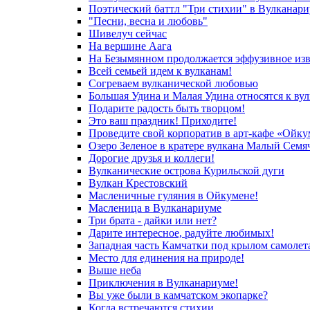
Поэтический баттл "Три стихии" в Вулканар
"Песни, весна и любовь"
Шивелуч сейчас
На вершине Аага
На Безымянном продолжается эффузивное из
Всей семьей идем к вулканам!
Согреваем вулканической любовью
Большая Удина и Малая Удина относятся к в
Подарите радость быть творцом!
Это ваш праздник! Приходите!
Проведите свой корпоратив в арт-кафе «Ойку
Озеро Зеленое в кратере вулкана Малый Семя
Дорогие друзья и коллеги!
Вулканические острова Курильской дуги
Вулкан Крестовский
Масленичные гуляния в Ойкумене!
Масленица в Вулканариуме
Три брата - дайки или нет?
Дарите интересное, радуйте любимых!
Западная часть Камчатки под крылом самолет
Место для единения на природе!
Выше неба
Приключения в Вулканариуме!
Вы уже были в камчатском экопарке?
Когда встречаются стихии