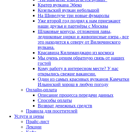
Кратер вулкана Эбеко
Козельский вулкан небольшой
На Шивелуче три новые фумаролы
Уже второй год подряд к нам приезжают
наши друзья и партнёры с Москвы
Шлаковые конусы, отложения лавы,
ледниковые цирки и живописные озера - все
это находится к северу от Вилючинского
вулкана.
Красавица Килиманджаро из космоса
Мы очень ценим обратную связь от наших
гостей
Кому работу в интересном месте? У нас
открылись свежие вакансии.
Один из самых красивых вулканов Камчатки
Ильинский хорош в любую погоду
Онлайн-оплата
Описание процесса передачи данных
Способы оплаты
Возврат денежных средств
Правила для посетителей
Услуги и цены
Прайс-лист
Лекции