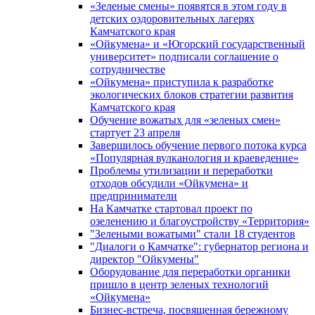
«Зеленые смены» появятся в этом году в
детских оздоровительных лагерях
Камчатского края
«Ойкумена» и «Югорский государственный
университет» подписали соглашение о
сотрудничестве
«Ойкумена» приступила к разработке
экологических блоков стратегии развития
Камчатского края
Обучение вожатых для «зеленых смен»
стартует 23 апреля
Завершилось обучение первого потока курса
«Популярная вулканология и краеведение»
Проблемы утилизации и переработки
отходов обсудили «Ойкумена» и
предприниматели
На Камчатке стартовал проект по
озеленению и благоустройству «Территория»
"Зелеными вожатыми" стали 18 студентов
"Диалоги о Камчатке": губернатор региона и
директор "Ойкумены"
Оборудование для переработки органики
пришло в центр зеленых технологий
«Ойкумена»
Бизнес-встреча, посвященная бережному