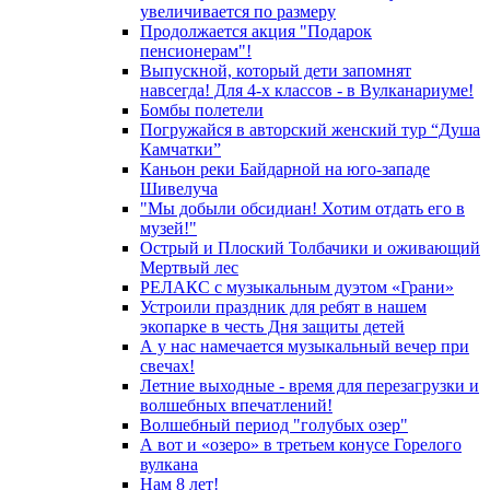
увеличивается по размеру
Продолжается акция "Подарок
пенсионерам"!
Выпускной, который дети запомнят
навсегда! Для 4-х классов - в Вулканариуме!
Бомбы полетели
Погружайся в авторский женский тур “Душа
Камчатки”
Каньон реки Байдарной на юго-западе
Шивелуча
"Мы добыли обсидиан! Хотим отдать его в
музей!"
Острый и Плоский Толбачики и оживающий
Мертвый лес
РЕЛАКС с музыкальным дуэтом «Грани»
Устроили праздник для ребят в нашем
экопарке в честь Дня защиты детей
А у нас намечается музыкальный вечер при
свечах!
Летние выходные - время для перезагрузки и
волшебных впечатлений!
Волшебный период "голубых озер"
А вот и «озеро» в третьем конусе Горелого
вулкана
Нам 8 лет!