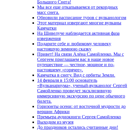
Большого Снега!
Мы все еще откапываемся от рекордных
масс снега.
Обновили расписание туров с вулканологом
Этот материал извергают многие вулканы
Камчатки
На Шивелуче наблюдается активная фаза
извержения
Подарите себе и любимому человеку
настоящую зимнюю сказку
Привет! На связи Алёна Самойленко. Мы с
Сергеем приглашаем вас в наше новое
путешествие — честное, мощное и по-
настоящему «горячее».
Камчатка в снегу. Вид с орбиты Земли.
14 февраля в 15:00 основатель
«Вулканариума», ученый-вулканолог Сергей
Самойленко проведет эксклюзивную
иммерсивную экскурсию по цене обычного
билета.
Горизонты осени: от восточной мудрости до
вершин Африки
Премьера аудиокниги Сергея Самойленко
Выходим из музея
До праздников остались считанные дни!