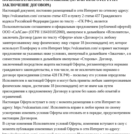
ЗАКЛЮЧЕНИЕ ДОГОВОРА)
Настоящий документ, постоянно размещенный в сети Интернет по сетевому адресу:
https://vulcanarium.com/ согласно статье 435 и пункту 2 статьи 437 Гражданского
кодекса Российской Федерации (далее по тексту – «ГК РФ»), является
Пользовательским соглашением и официальным предложением (публичной офертой)
ООО «СиАСам» (ОГРН 1164101052060), именуемое в дальнейшем «Исполнитель»,
заключить Договор (далее по тексту «Оферта» и/или «Договор») к любому
заинтересованному лицу физическому лицу старше 18 (восемнадцати) лет, которое
использует Платформу в сети Интернет https://vulcanarium.com/ и примет настоящее
предложение на указанных ниже условиях, именуемый в дальнейшем «Заказчик», а в
совместном упоминании в дальнейшем именуемые «Стороны». Договор,
заключенный посредством акцепта настоящей Оферты, регламентируется нормами
гражданского законодательства, в том числе, но не исключительно нормами о
договоре присоединения (статья 428 ГК РФ) – поскольку его условия определены
Исполнителем в настоящей Оферте и могут быть приняты любым заинтересованным
физическим лицом, достигшим 18 (восемнадцати) лет не иначе как путем
присоединения к предложенному Договору в целом без каких-либо изъятий и
ограничений.
Настоящая Оферта вступает в силу с момента размещения в сети Интернет по
адресу: https://vulcanarium.com/. Исполнитель вправе в любое время по своему
усмотрению изменить условия Оферты или отозвать ее в порядке, предусмотренном
настоящим Договором.
В случае изменения Исполнителем условий Оферты, изменения вступают в силу с
момента публикации измененных условий Оферты в сети Интернет по адресу: