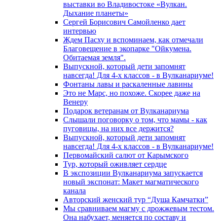
выставки во Владивостоке «Вулкан.
Дыхание планеты»
Сергей Борисович Самойленко дает
интервью
Ждем Пасху и вспоминаем, как отмечали
Благовещение в экопарке "Ойкумена.
Обитаемая земля".
Выпускной, который дети запомнят
навсегда! Для 4-х классов - в Вулканариуме!
Фонтаны лавы и раскаленные лавины
Это не Марс, но похоже. Скорее даже на
Венеру
Подарок ветеранам от Вулканариума
Слышали поговорку о том, что мамы - как
пуговицы, на них все держится?
Выпускной, который дети запомнят
навсегда! Для 4-х классов - в Вулканариуме!
Первомайский салют от Карымского
Тур, который оживляет сердце
В экспозиции Вулканариума запускается
новый экспонат: Макет магматического
канала
Авторский женский тур “Душа Камчатки”
Мы сравниваем магму с дрожжевым тестом.
Она набухает, меняется по составу и