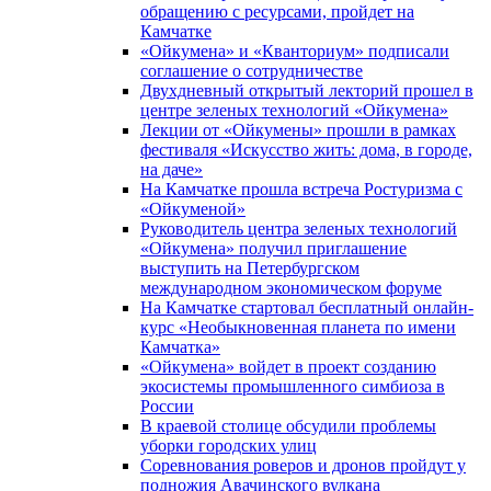
обращению с ресурсами, пройдет на
Камчатке
«Ойкумена» и «Кванториум» подписали
соглашение о сотрудничестве
Двухдневный открытый лекторий прошел в
центре зеленых технологий «Ойкумена»
Лекции от «Ойкумены» прошли в рамках
фестиваля «Искусство жить: дома, в городе,
на даче»
На Камчатке прошла встреча Ростуризма с
«Ойкуменой»
Руководитель центра зеленых технологий
«Ойкумена» получил приглашение
выступить на Петербургском
международном экономическом форуме
На Камчатке стартовал бесплатный онлайн-
курс «Необыкновенная планета по имени
Камчатка»
«Ойкумена» войдет в проект созданию
экосистемы промышленного симбиоза в
России
В краевой столице обсудили проблемы
уборки городских улиц
Соревнования роверов и дронов пройдут у
подножия Авачинского вулкана