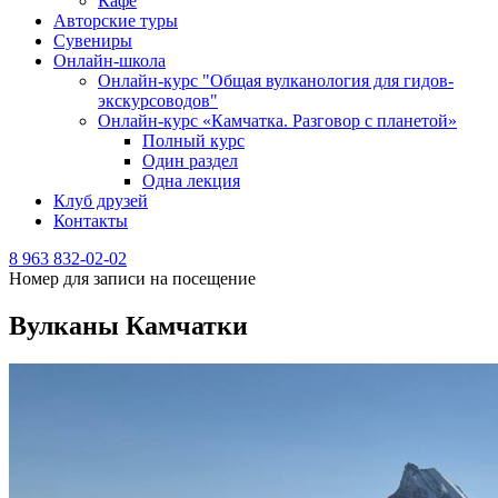
Кафе
Авторские туры
Сувениры
Онлайн-школа
Онлайн-курс "Общая вулканология для гидов-
экскурсоводов"
Онлайн-курс «Камчатка. Разговор с планетой»
Полный курс
Один раздел
Одна лекция
Клуб друзей
Контакты
8 963 832-02-02
Номер для записи на посещение
Вулканы Камчатки