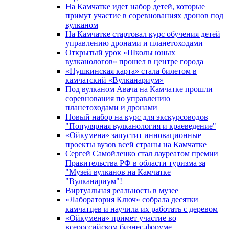
На Камчатке идет набор детей, которые
примут участие в соревнованиях дронов под
вулканом
На Камчатке стартовал курс обучения детей
управлению дронами и планетоходами
Открытый урок «Школы юных
вулканологов» прошел в центре города
«Пушкинская карта» стала билетом в
камчатский «Вулканариум»
Под вулканом Авача на Камчатке прошли
соревнования по управлению
планетоходами и дронами
Новый набор на курс для экскурсоводов
"Популярная вулканология и краеведение"
«Ойкумена» запустит инновационные
проекты вузов всей страны на Камчатке
Сергей Самойленко стал лауреатом премии
Правительства РФ в области туризма за
"Музей вулканов на Камчатке
"Вулканариум"!
Виртуальная реальность в музее
«Лаборатория Ключ» собрала десятки
камчатцев и научила их работать с деревом
«Ойкумена» примет участие во
всероссийском бизнес-форуме