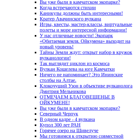
Вы уже были в камчатском экопарке?
Когда встречаются стихии
Каникулы должны быть интересными!
Кратер Авачинского вулкана
Игры, квесты, мастер-классы, виртуальные
полеты и море интересной информации!
У нас отличные новости! Экопарк
«Обитаемая земля. Ойкумена» выходит на
новый уровень!
Тайны Земли ждут: открыт набор в кружок
вулканологии!
Так выглядит циклон из космоса
Вулкан Кошелева на юге Камчатки
Ничего не напоминает? Это Ининские
столбы на Алтае.
Клокочущий Узон в объективе вулканолога
Дмитрия Мельникова
ОТМЕЧАЕМ БЛАГОВЕЩЕНЬЕ В
ОЙКУМЕНЕ!
Вы уже были в камчатском экопарке?
Северный Черпук
В одном кадре - 4 вулкана
Купол 300 лет РАН
Горячее озеро на Шивелуче
Мы готовимся к открытию совместной