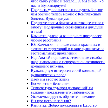
чтоб было уютно и весело... А мы знаем! - У
нас, в Вулканариуме!
Продлить удовольствие и получить больше,
чем обычно теперь можно с Комплексным
билетом Вулканариума!
Подарите своим близким настоящее тепло и
заботу! Подарочные сертификаты для души
и тела!
Камчатка далеко, а ваш привет преодолеет
любые расстояния
Юг Камчатки - в числе самых красивых и
активных территорий в плане вулканизма и
геотермальных проявлений
Над Авачей поднялись отчетливые столбы
пара, напоминая о непрерывной активности
домашнего вулкана.
Вулканариум интересен своей коллекцией
вулканических пород
Даём им вторую жизнь
Космическое безмолвие
Температура фумарол (испарений) на
вулкане - показатель его стабильности
Уважаемые друзья, обратите внимание
Вы про него не забыли?
Камчатка: Добро пожаловать в Царство