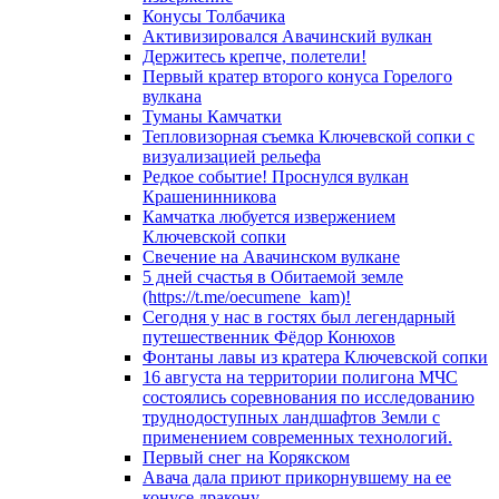
Конусы Толбачика
Активизировался Авачинский вулкан
Держитесь крепче, полетели!
Первый кратер второго конуса Горелого
вулкана
Туманы Камчатки
Тепловизорная съемка Ключевской сопки с
визуализацией рельефа
Редкое событие! Проснулся вулкан
Крашенинникова
Камчатка любуется извержением
Ключевской сопки
Свечение на Авачинском вулкане
5 дней счастья в Обитаемой земле
(https://t.me/oecumene_kam)!
Сегодня у нас в гостях был легендарный
путешественник Фёдор Конюхов
Фонтаны лавы из кратера Ключевской сопки
16 августа на территории полигона МЧС
состоялись соревнования по исследованию
труднодоступных ландшафтов Земли с
применением современных технологий.
Первый снег на Корякском
Авача дала приют прикорнувшему на ее
конусе дракону