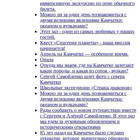
иммерсивную экскурсию по цене обычного
билета.
Можно ли за один день познакомиться с
двумя великими явлениями Камчатки:
океаном и вулканами?
Этот зал - один из самых любимых у наших
гостей.
Квест «Спасение планеты» - ваша миссия
начинается!
Апрель на Камчатке — особенное время.
Опала
Откуда мы знаем, где на Камчатке залегают
какие породы, и какая из сопок - вулкан?
Сергей Самойленко шлет фото с севера
Камчатки
Школьные экспедиции «Страна драконов»
Можно ли за один день познакомиться с
двумя великими явлениями Камчатки:
океаном и вулканами?
Рады сообщить о новом путешествии вместе
с Сергеем и Алёной Самойленко. В этот раз
мы едем за духовным обновлением и
историческими открытиями
85 лет назад на Камчатке было сделано
открытие, которое значительно обновило