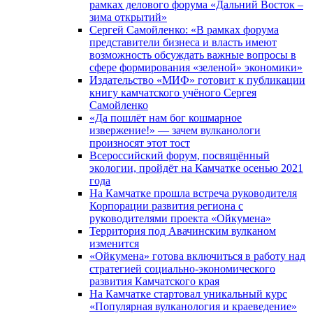
рамках делового форума «Дальний Восток –
зима открытий»
Сергей Самойленко: «В рамках форума
представители бизнеса и власть имеют
возможность обсуждать важные вопросы в
сфере формирования «зеленой» экономики»
Издательство «МИФ» готовит к публикации
книгу камчатского учёного Сергея
Самойленко
«Да пошлёт нам бог кошмарное
извержение!» — зачем вулканологи
произносят этот тост
Всероссийский форум, посвящённый
экологии, пройдёт на Камчатке осенью 2021
года
На Камчатке прошла встреча руководителя
Корпорации развития региона с
руководителями проекта «Ойкумена»
Территория под Авачинским вулканом
изменится
«Ойкумена» готова включиться в работу над
стратегией социально-экономического
развития Камчатского края
На Камчатке стартовал уникальный курс
«Популярная вулканология и краеведение»