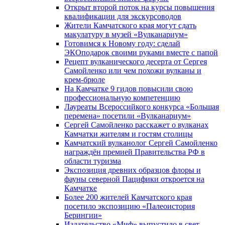
Открыт второй поток на курсы повышения
квалификации для экскурсоводов
Жители Камчатского края могут сдать
макулатуру в музей «Вулканариум»
Готовимся к Новому году: сделай
ЭКОподарок своими руками вместе с папой
Рецепт вулканического десерта от Сергея
Самойленко или чем похожи вулканы и
крем-брюле
На Камчатке 9 гидов повысили свою
профессиональную компетенцию
Лауреаты Всероссийкого конкурса «Большая
перемена» посетили «Вулканариум»
Сергей Самойленко расскажет о вулканах
Камчатки жителям и гостям столицы
Камчатский вулканолог Сергей Самойленко
награждён премией Правительства РФ в
области туризма
Экспозиция древних образцов флоры и
фауны северной Пацифики откроется на
Камчатке
Более 200 жителей Камчатского края
посетило экспозицию «Палеоистория
Берингии»
Издательство «Миф» выпустило в свет