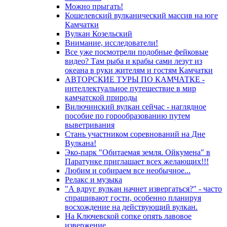
Можно прыгать!
Кошелевский вулканический массив на юге
Камчатки
Вулкан Козельский
Внимание, исследователи!
Все уже посмотрели подобные фейковые
видео? Там рыба и крабы сами лезут из
океана в руки жителям и гостям Камчатки
АВТОРСКИЕ ТУРЫ ПО КАМЧАТКЕ -
интеллектуальное путешествие в мир
камчатской природы
Вилючинский вулкан сейчас - наглядное
пособие по горообразованию путем
выветривания
Стань участником соревнований на Дне
Вулкана!
Эко-парк "Обитаемая земля. Ойкумена" в
Паратунке приглашает всех желающих!!!
Любим и собираем все необычное...
Релакс и музыка
"А вдруг вулкан начнет извергаться?" - часто
спрашивают гости, особенно планируя
восхождение на действующий вулкан.
На Ключевской сопке опять лавовое
извержение