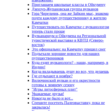
извержение!
Приглашаем школьные классы в Ойкумену
Дзензур-Жупановская группа вулканов
Гора Чирельчик, она же Зайкин мыс, знакома
почти каждому путешественнику и жителю
Камчатки
Путешествовать по Камчатке с вулканологом
теперь стало проще
Вулканариум и Ойкумена на Региональной
туристической выставке в КВТЦ (Северо-
восток)
Это официально: на Камчатку пришел снег
Подъехали хорошие новости для наших
путешественников
Куда ездят вулканологи? - наши, например, в
Индию!
Когда вкладываешь душу во все, что делаешь
Где отдыхают в ноябре?
Вилючинский вулкан и его окрестности
готовы к зимнему сезону
"Игры литосферных плит"
Уважаемые друзья!
Никогда не было и вот...
Спешите посетить Палеовыставку, пока не
закрылась!