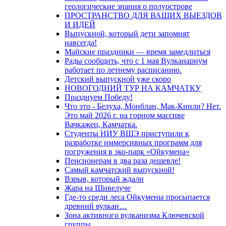
геологические знания о полуострове
ПРОСТРАНСТВО ДЛЯ ВАШИХ ВЫЕЗДОВ
И ИДЕЙ
Выпускной, который дети запомнят
навсегда!
Майские праздники — время замедлиться
Рады сообщить, что с 1 мая Вулканариум
работает по летнему расписанию.
Детский выпускной уже скоро
НОВОГОДНИЙ ТУР НА КАМЧАТКУ
Празднуем Победу!
Что это - Белуха, Монблан, Мак-Кинли? Нет.
Это май 2026 г. на горном массиве
Вачкажец, Камчатка.
Студенты НИУ ВШЭ приступили к
разработке иммерсивных программ для
погружения в эко-парк «Ойкумена»
Пенсионерам в два раза дешевле!
Самый камчатский выпускной!
Взрыв, который ждали
Жара на Шивелуче
Где-то среди леса Ойкумены просыпается
древний вулкан…
Зона активного вулканизма Ключевской
группы