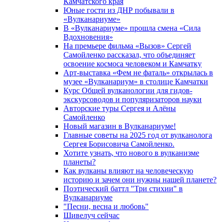
Камчатского края
Юные гости из ДНР побывали в
«Вулканариумe»
В «Вулканариуме» прошла смена «Сила
Вдохновения»
На премьере фильма «Вызов» Сергей
Самойленко рассказал, что объединяет
освоение космоса человеком и Камчатку
Арт-выставка «Фем не фаталь» открылась в
музее «Вулканариум» в столице Камчатки
Курс Общей вулканологии для гидов-
экскурсоводов и популяризаторов науки
Авторские туры Сергея и Алёны
Самойленко
Новый магазин в Вулканариуме!
Главные советы на 2025 год от вулканолога
Сергея Борисовича Самойленко.
Хотите узнать, что нового в вулканизме
планеты?
Как вулканы влияют на человеческую
историю и зачем они нужны нашей планете?
Поэтический баттл "Три стихии" в
Вулканариуме
"Песни, весна и любовь"
Шивелуч сейчас