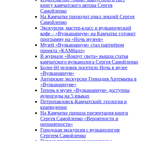
книгу камчатского автора Сергея
Самойленко
На Камчатке проходит цикл лекций Сергея
Самойленко
Экскурсия, мастер-класс и вулканический
кофе – «Вулканариум» на Камчатке готовит
программу на «Ночь музеев»
Музей «Вулканариум» стал партнёром
проекта «КАМбалл»
В журнале «Вокруг света» вышла статья
камчатского вулканолога Сергея Самойленко
Более 60 человек посетило Ночь в музее
«Вулканариум»
Авторские экскурсии Геннадия Артемьева в
«Вулканариуме»
Теперь в музее «Вулканариум» доступны
аудиогиды на 5 языках
Петропавловск-Камчатский: геология и
краеведение
На Камчатке прошла презентация книги
Сергея Самойленко «Вероятности и
неприятности»
Городская экскурсия с вулканологом
Сергеем Самойленко