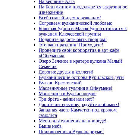
На вершине Аага
На Безымянном продолжается эффузивное
извержение
Всей семьей идем к вулканам!
Согреваем вулканической любовью
Большая Удина и Малая Удина относятся к
вулканам Ключевской группы
Подарите радость быть творцом!
Это ваш праздник! Приходите!
Проведите свой корпоратив в арт-кафе
«Ойкумена»
Озеро Зеленое в кратере вулкана Малый
Семячик
Дорогие друзья и коллеги!
Вулканические острова Курильской дуги
Вулкан Крестовский
Масленичные гуляния в Ойкумене!
Масленица в Вулканариуме
Три брата - дайки или нет?
Дарите интересное, радуйте любимых!
Западная часть Камчатки под крылом
самолета
Место для единения на природе!
Выше неба
Приключения в Вулканариуме!