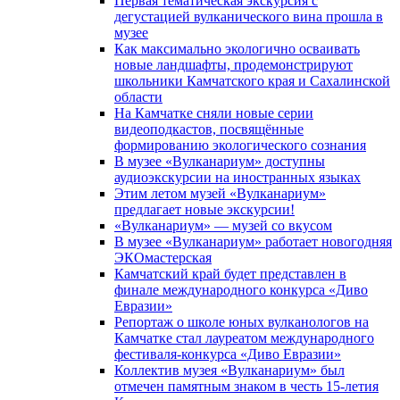
Первая тематическая экскурсия с
дегустацией вулканического вина прошла в
музее
Как максимально экологично осваивать
новые ландшафты, продемонстрируют
школьники Камчатского края и Сахалинской
области
На Камчатке сняли новые серии
видеоподкастов, посвящённые
формированию экологического сознания
В музее «Вулканариум» доступны
аудиоэкскурсии на иностранных языках
Этим летом музей «Вулканариум»
предлагает новые экскурсии!
«Вулканариум» — музей со вкусом
В музее «Вулканариум» работает новогодняя
ЭКОмастерская
Камчатский край будет представлен в
финале международного конкурса «Диво
Евразии»
Репортаж о школе юных вулканологов на
Камчатке стал лауреатом международного
фестиваля-конкурса «Диво Евразии»
Коллектив музея «Вулканариум» был
отмечен памятным знаком в честь 15-летия