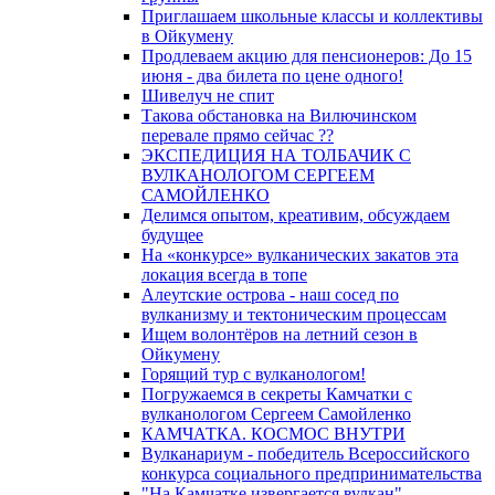
Приглашаем школьные классы и коллективы
в Ойкумену
Продлеваем акцию для пенсионеров: До 15
июня - два билета по цене одного!
Шивелуч не спит
Такова обстановка на Вилючинском
перевале прямо сейчас ??
ЭКСПЕДИЦИЯ НА ТОЛБАЧИК С
ВУЛКАНОЛОГОМ СЕРГЕЕМ
САМОЙЛЕНКО
Делимся опытом, креативим, обсуждаем
будущее
На «конкурсе» вулканических закатов эта
локация всегда в топе
Алеутские острова - наш сосед по
вулканизму и тектоническим процессам
Ищем волонтёров на летний сезон в
Ойкумену
Горящий тур с вулканологом!
Погружаемся в секреты Камчатки с
вулканологом Сергеем Самойленко
КАМЧАТКА. КОСМОС ВНУТРИ
Вулканариум - победитель Всероссийского
конкурса социального предпринимательства
"На Камчатке извергается вулкан"