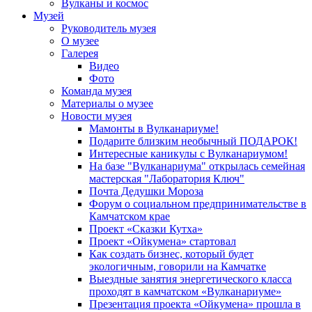
Вулканы и космос
Музей
Руководитель музея
О музее
Галерея
Видео
Фото
Команда музея
Материалы о музее
Новости музея
Мамонты в Вулканариуме!
Подарите близким необычный ПОДАРОК!
Интересные каникулы с Вулканариумом!
На базе "Вулканариума" открылась семейная
мастерская "Лаборатория Ключ"
Почта Дедушки Мороза
Форум о социальном предпринимательстве в
Камчатском крае
Проект «Сказки Кутха»
Проект «Ойкумена» стартовал
Как создать бизнес, который будет
экологичным, говорили на Камчатке
Выездные занятия энергетического класса
проходят в камчатском «Вулканариуме»
Презентация проекта «Ойкумена» прошла в