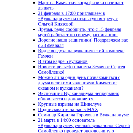
Март на Камчатке: когда физика начинает
дышать
21 февраля в 17:00 приглашаем в
«Вулканариум» на открытую встречу с
Ольгой Князевой
Друзья, рады сообщить, что с 15 февраля
музей работает по своему расписанию:
Дорогие наши защитники! Поздравляем вас
с 23 февраля
Вид с воздуха на вулканический комплекс
Гамчен
В этом кадре 5 вулканов
Новости рельефа планеты Земля от Сергея
Самойленко!
Можно ли за один день познакомиться с
двумя великими явлениями Камчатки:
океаном и вулканами?
Экспозиция Вулканариума непрерывно
обновляется и дополняется.
Крупные взрывы на Шивелуче
Подписывайте на нас в MAX
Семинар Кирилла Горохова в Вулканариуме
21 марта в 14:00 основатель
«Вулканариума», ученый-вулканолог Сергей
Самойленко проведет эксклюзивную