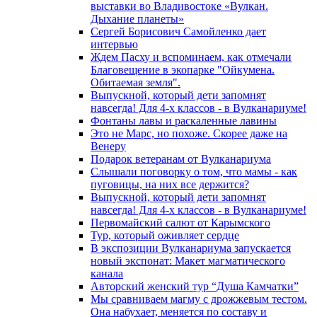
выставки во Владивостоке «Вулкан.
Дыхание планеты»
Сергей Борисович Самойленко дает
интервью
Ждем Пасху и вспоминаем, как отмечали
Благовещение в экопарке "Ойкумена.
Обитаемая земля".
Выпускной, который дети запомнят
навсегда! Для 4-х классов - в Вулканариуме!
Фонтаны лавы и раскаленные лавины
Это не Марс, но похоже. Скорее даже на
Венеру
Подарок ветеранам от Вулканариума
Слышали поговорку о том, что мамы - как
пуговицы, на них все держится?
Выпускной, который дети запомнят
навсегда! Для 4-х классов - в Вулканариуме!
Первомайский салют от Карымского
Тур, который оживляет сердце
В экспозиции Вулканариума запускается
новый экспонат: Макет магматического
канала
Авторский женский тур “Душа Камчатки”
Мы сравниваем магму с дрожжевым тестом.
Она набухает, меняется по составу и