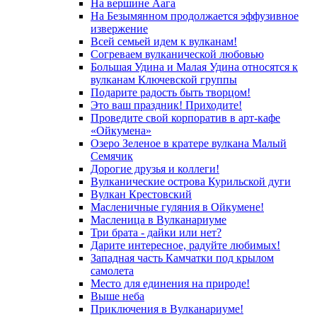
На вершине Аага
На Безымянном продолжается эффузивное
извержение
Всей семьей идем к вулканам!
Согреваем вулканической любовью
Большая Удина и Малая Удина относятся к
вулканам Ключевской группы
Подарите радость быть творцом!
Это ваш праздник! Приходите!
Проведите свой корпоратив в арт-кафе
«Ойкумена»
Озеро Зеленое в кратере вулкана Малый
Семячик
Дорогие друзья и коллеги!
Вулканические острова Курильской дуги
Вулкан Крестовский
Масленичные гуляния в Ойкумене!
Масленица в Вулканариуме
Три брата - дайки или нет?
Дарите интересное, радуйте любимых!
Западная часть Камчатки под крылом
самолета
Место для единения на природе!
Выше неба
Приключения в Вулканариуме!