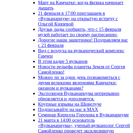
Март на Камчатке: когда физика начинает
дышать
21 февраля в 17:00 приглашаем в
«Вулканариум» на открытую встречу с
Ольгой Князевой
Друзья, рады сообщить, что с 15 февраля
музей работает по своему расписанию:
Дорогие наши защитники! Поздравляем вас
с 23 февраля
Вид с воздуха на вулканический комплекс
Гамчен
В этом кадре 5 вулканов
Новости рельефа планеты Земля от Сергея
Самойленко!
Можно ли за один день познакомиться с
двумя великими явлениями Камчатки:
океаном и вулканами?
Экспозиция Вулканариума непрерывно
обновляется и дополняется.
Крупные взрывы на Шивелуче
Подписывайте на нас в MAX
Семинар Кирилла Горохова в Вулканариуме
21 марта в 14:00 основатель
«Вулканариума», ученый-вулканолог Сергей
Самойленко проведет эксклюзивную