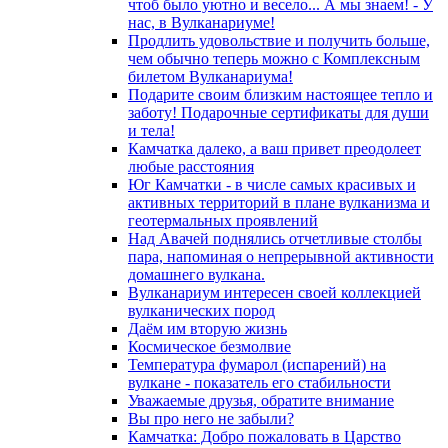
чтоб было уютно и весело... А мы знаем! - У
нас, в Вулканариуме!
Продлить удовольствие и получить больше,
чем обычно теперь можно с Комплексным
билетом Вулканариума!
Подарите своим близким настоящее тепло и
заботу! Подарочные сертификаты для души
и тела!
Камчатка далеко, а ваш привет преодолеет
любые расстояния
Юг Камчатки - в числе самых красивых и
активных территорий в плане вулканизма и
геотермальных проявлений
Над Авачей поднялись отчетливые столбы
пара, напоминая о непрерывной активности
домашнего вулкана.
Вулканариум интересен своей коллекцией
вулканических пород
Даём им вторую жизнь
Космическое безмолвие
Температура фумарол (испарений) на
вулкане - показатель его стабильности
Уважаемые друзья, обратите внимание
Вы про него не забыли?
Камчатка: Добро пожаловать в Царство