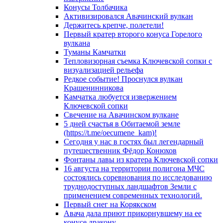
Конусы Толбачика
Активизировался Авачинский вулкан
Держитесь крепче, полетели!
Первый кратер второго конуса Горелого
вулкана
Туманы Камчатки
Тепловизорная съемка Ключевской сопки с
визуализацией рельефа
Редкое событие! Проснулся вулкан
Крашенинникова
Камчатка любуется извержением
Ключевской сопки
Свечение на Авачинском вулкане
5 дней счастья в Обитаемой земле
(https://t.me/oecumene_kam)!
Сегодня у нас в гостях был легендарный
путешественник Фёдор Конюхов
Фонтаны лавы из кратера Ключевской сопки
16 августа на территории полигона МЧС
состоялись соревнования по исследованию
труднодоступных ландшафтов Земли с
применением современных технологий.
Первый снег на Корякском
Авача дала приют прикорнувшему на ее
конусе дракону