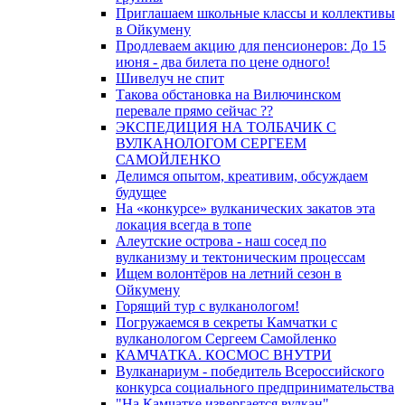
Приглашаем школьные классы и коллективы
в Ойкумену
Продлеваем акцию для пенсионеров: До 15
июня - два билета по цене одного!
Шивелуч не спит
Такова обстановка на Вилючинском
перевале прямо сейчас ??
ЭКСПЕДИЦИЯ НА ТОЛБАЧИК С
ВУЛКАНОЛОГОМ СЕРГЕЕМ
САМОЙЛЕНКО
Делимся опытом, креативим, обсуждаем
будущее
На «конкурсе» вулканических закатов эта
локация всегда в топе
Алеутские острова - наш сосед по
вулканизму и тектоническим процессам
Ищем волонтёров на летний сезон в
Ойкумену
Горящий тур с вулканологом!
Погружаемся в секреты Камчатки с
вулканологом Сергеем Самойленко
КАМЧАТКА. КОСМОС ВНУТРИ
Вулканариум - победитель Всероссийского
конкурса социального предпринимательства
"На Камчатке извергается вулкан"