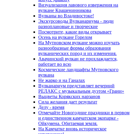
Визуализация лавового извержения на
вулкане Крашенинникова
Вулканы во Владивостоке!
Экскурсоводы Вулканариума - люди
разноплановые и творческие
Посмотрите, какие виды открывает
Осень на вулкане Горелом
На Мутновском вулкане можно изучать
разнообразные формы образования
вулканических пород и их изменения.
Авачинский вулкан не прохлаждается,
работает во всю
Космические ландшафты Мутновского
вулкана
Не жарко и на Ганалах
Вулканариум представляет вечерний
РЕЛАКС с музыкальным дуэтом «Грани»
Выцветы Корякских нарзанов
Сила желания дает результат
Делу - время
Отмечайте Новогодние праздники в первом
и единственном камчатском экопарке -
Ойкумена. Обитаемая земля.
На Камчатке вновь историческое