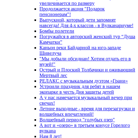
увеличивается по размеру
Продолжается акция "Подарок
пенсионерам"!
Выпускной, который дети запомнят
навсегда! Для 4-х классов - в Вулканариуме!
Бомбы полетели
Погружайся в авторский женский тур “Душа
Камчатки”
Каньон реки Байдарной на юго-западе
Шивелуча
"Мы добыли обсидиан! Хотим отдать его в
музей!"
Острый и Плоский Толбачики и оживающий
Мертвый лес
РЕЛАКС с музыкальным дуэтом «Грани»
Устроили праздник для ребят в нашем
экопарке в честь Дня защиты детей
А у нас намечается музыкальный вечер при
свечах!
Летние выходные - время для перезагрузки и
волшебных впечатлений!
Волшебный период "голубых озер"
А вот и «озеро» в третьем конусе Горелого
вулкана
Нам 8 лет!