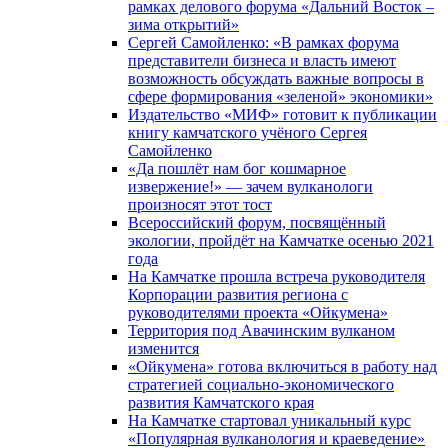
рамках делового форума «Дальний Восток –
зима открытий»
Сергей Самойленко: «В рамках форума
представители бизнеса и власть имеют
возможность обсуждать важные вопросы в
сфере формирования «зеленой» экономики»
Издательство «МИФ» готовит к публикации
книгу камчатского учёного Сергея
Самойленко
«Да пошлёт нам бог кошмарное
извержение!» — зачем вулканологи
произносят этот тост
Всероссийский форум, посвящённый
экологии, пройдёт на Камчатке осенью 2021
года
На Камчатке прошла встреча руководителя
Корпорации развития региона с
руководителями проекта «Ойкумена»
Территория под Авачинским вулканом
изменится
«Ойкумена» готова включиться в работу над
стратегией социально-экономического
развития Камчатского края
На Камчатке стартовал уникальный курс
«Популярная вулканология и краеведение»