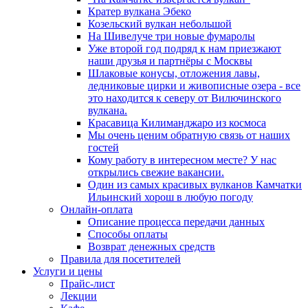
Кратер вулкана Эбеко
Козельский вулкан небольшой
На Шивелуче три новые фумаролы
Уже второй год подряд к нам приезжают
наши друзья и партнёры с Москвы
Шлаковые конусы, отложения лавы,
ледниковые цирки и живописные озера - все
это находится к северу от Вилючинского
вулкана.
Красавица Килиманджаро из космоса
Мы очень ценим обратную связь от наших
гостей
Кому работу в интересном месте? У нас
открылись свежие вакансии.
Один из самых красивых вулканов Камчатки
Ильинский хорош в любую погоду
Онлайн-оплата
Описание процесса передачи данных
Способы оплаты
Возврат денежных средств
Правила для посетителей
Услуги и цены
Прайс-лист
Лекции