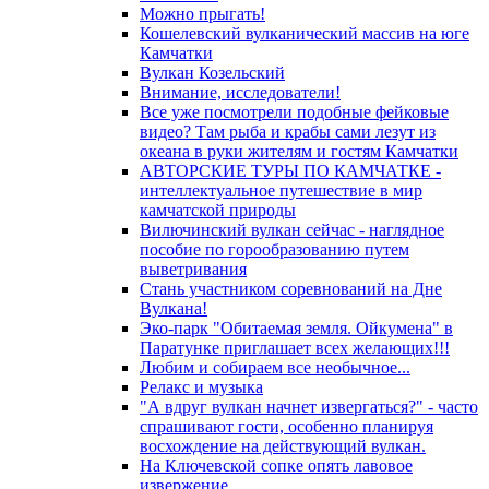
Можно прыгать!
Кошелевский вулканический массив на юге
Камчатки
Вулкан Козельский
Внимание, исследователи!
Все уже посмотрели подобные фейковые
видео? Там рыба и крабы сами лезут из
океана в руки жителям и гостям Камчатки
АВТОРСКИЕ ТУРЫ ПО КАМЧАТКЕ -
интеллектуальное путешествие в мир
камчатской природы
Вилючинский вулкан сейчас - наглядное
пособие по горообразованию путем
выветривания
Стань участником соревнований на Дне
Вулкана!
Эко-парк "Обитаемая земля. Ойкумена" в
Паратунке приглашает всех желающих!!!
Любим и собираем все необычное...
Релакс и музыка
"А вдруг вулкан начнет извергаться?" - часто
спрашивают гости, особенно планируя
восхождение на действующий вулкан.
На Ключевской сопке опять лавовое
извержение