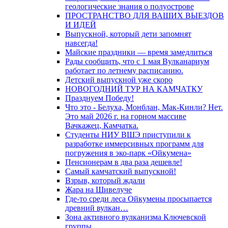
геологические знания о полуострове
ПРОСТРАНСТВО ДЛЯ ВАШИХ ВЫЕЗДОВ
И ИДЕЙ
Выпускной, который дети запомнят
навсегда!
Майские праздники — время замедлиться
Рады сообщить, что с 1 мая Вулканариум
работает по летнему расписанию.
Детский выпускной уже скоро
НОВОГОДНИЙ ТУР НА КАМЧАТКУ
Празднуем Победу!
Что это - Белуха, Монблан, Мак-Кинли? Нет.
Это май 2026 г. на горном массиве
Вачкажец, Камчатка.
Студенты НИУ ВШЭ приступили к
разработке иммерсивных программ для
погружения в эко-парк «Ойкумена»
Пенсионерам в два раза дешевле!
Самый камчатский выпускной!
Взрыв, который ждали
Жара на Шивелуче
Где-то среди леса Ойкумены просыпается
древний вулкан…
Зона активного вулканизма Ключевской
группы