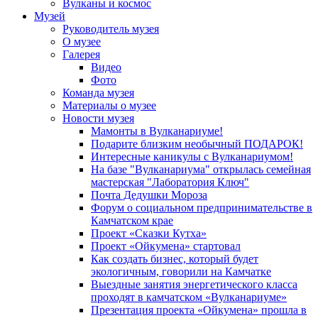
Вулканы и космос
Музей
Руководитель музея
О музее
Галерея
Видео
Фото
Команда музея
Материалы о музее
Новости музея
Мамонты в Вулканариуме!
Подарите близким необычный ПОДАРОК!
Интересные каникулы с Вулканариумом!
На базе "Вулканариума" открылась семейная
мастерская "Лаборатория Ключ"
Почта Дедушки Мороза
Форум о социальном предпринимательстве в
Камчатском крае
Проект «Сказки Кутха»
Проект «Ойкумена» стартовал
Как создать бизнес, который будет
экологичным, говорили на Камчатке
Выездные занятия энергетического класса
проходят в камчатском «Вулканариуме»
Презентация проекта «Ойкумена» прошла в