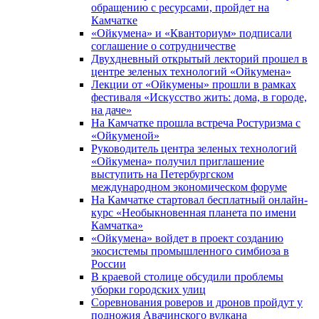
обращению с ресурсами, пройдет на
Камчатке
«Ойкумена» и «Кванториум» подписали
соглашение о сотрудничестве
Двухдневный открытый лекторий прошел в
центре зеленых технологий «Ойкумена»
Лекции от «Ойкумены» прошли в рамках
фестиваля «Искусство жить: дома, в городе,
на даче»
На Камчатке прошла встреча Ростуризма с
«Ойкуменой»
Руководитель центра зеленых технологий
«Ойкумена» получил приглашение
выступить на Петербургском
международном экономическом форуме
На Камчатке стартовал бесплатный онлайн-
курс «Необыкновенная планета по имени
Камчатка»
«Ойкумена» войдет в проект созданию
экосистемы промышленного симбиоза в
России
В краевой столице обсудили проблемы
уборки городских улиц
Соревнования роверов и дронов пройдут у
подножия Авачинского вулкана