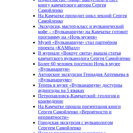
книгу камчатского автора Сергея
Самойленко
На Камчатке проходит цикл лекций Сергея
Самойленко
Экскурсия, мастер-класс и вулканический
кофе – «Вулканариум» на Камчатке готовит
программу на «Ночь музеев»
Музей «Вулканариум» стал партнёром
проекта «КАМбалл»
В журнале «Вокруг света» вышла статья
камчатского вулканолога Сергея Самойленко
Более 60 человек посетило Ночь в музее
«Вулканариум»
Авторские экскурсии Геннадия Артемьева в
«Вулканариуме»
Теперь в музее «Вулканариум» доступны
аудиогиды на 5 языках
Петропавловск-Камчатский: геология и
краеведение
На Камчатке прошла презентация книги
Сергея Самойленко «Вероятности и
неприятности»
Городская экскурсия с вулканологом
Сергеем Самойленко