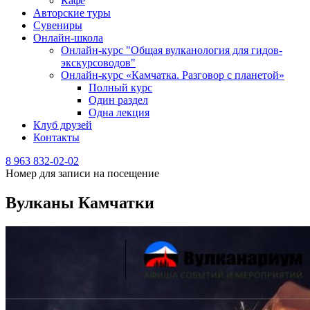
Кафе
Авторские туры
Сувениры
Онлайн-школа
Онлайн-курс "Общая вулканология для гидов-
экскурсоводов"
Онлайн-курс «Камчатка. Разговор с планетой»
Полный курс
Один раздел
Одна лекция
Клуб друзей
Контакты
8 963 832-02-02
Номер для записи на посещение
Вулканы Камчатки