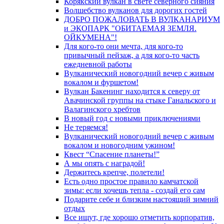
Корякский вулкан в свете северного сияния
Волшебство вулканов для дорогих гостей
ДОБРО ПОЖАЛОВАТЬ В ВУЛКАНАРИУМ
и ЭКОПАРК "ОБИТАЕМАЯ ЗЕМЛЯ.
ОЙКУМЕНА"!
Для кого-то они мечта, для кого-то
привычный пейзаж, а для кого-то часть
ежедневной работы
Вулканический новогодний вечер с живым
вокалом и фуршетом!
Вулкан Бакенинг находится к северу от
Авачинской группы на стыке Ганальского и
Валагинского хребтов
В новый год с новыми приключениями
Не теряемся!
Вулканический новогодний вечер с живым
вокалом и новогодним ужином!
Квест “Спасение планеты!”
А мы опять с наградой!
Держитесь крепче, полетели!
Есть одно простое правило камчатской
зимы: если хочешь тепла - создай его сам
Подарите себе и близким настоящий зимний
отдых
Все ищут, где хорошо отметить корпоратив,