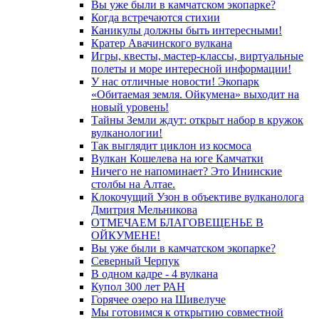
Вы уже были в камчатском экопарке?
Когда встречаются стихии
Каникулы должны быть интересными!
Кратер Авачинского вулкана
Игры, квесты, мастер-классы, виртуальные
полеты и море интересной информации!
У нас отличные новости! Экопарк
«Обитаемая земля. Ойкумена» выходит на
новый уровень!
Тайны Земли ждут: открыт набор в кружок
вулканологии!
Так выглядит циклон из космоса
Вулкан Кошелева на юге Камчатки
Ничего не напоминает? Это Ининские
столбы на Алтае.
Клокочущий Узон в объективе вулканолога
Дмитрия Мельникова
ОТМЕЧАЕМ БЛАГОВЕЩЕНЬЕ В
ОЙКУМЕНЕ!
Вы уже были в камчатском экопарке?
Северный Черпук
В одном кадре - 4 вулкана
Купол 300 лет РАН
Горячее озеро на Шивелуче
Мы готовимся к открытию совместной