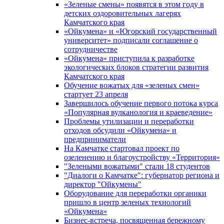
«Зеленые смены» появятся в этом году в
детских оздоровительных лагерях
Камчатского края
«Ойкумена» и «Югорский государственный
университет» подписали соглашение о
сотрудничестве
«Ойкумена» приступила к разработке
экологических блоков стратегии развития
Камчатского края
Обучение вожатых для «зеленых смен»
стартует 23 апреля
Завершилось обучение первого потока курса
«Популярная вулканология и краеведение»
Проблемы утилизации и переработки
отходов обсудили «Ойкумена» и
предприниматели
На Камчатке стартовал проект по
озеленению и благоустройству «Территория»
"Зелеными вожатыми" стали 18 студентов
"Диалоги о Камчатке": губернатор региона и
директор "Ойкумены"
Оборудование для переработки органики
пришло в центр зеленых технологий
«Ойкумена»
Бизнес-встреча, посвященная бережному