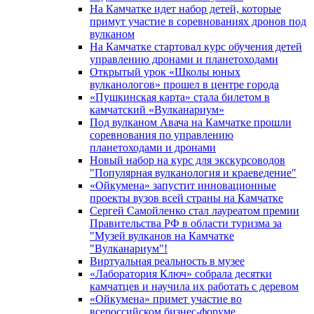
На Камчатке идет набор детей, которые
примут участие в соревнованиях дронов под
вулканом
На Камчатке стартовал курс обучения детей
управлению дронами и планетоходами
Открытый урок «Школы юных
вулканологов» прошел в центре города
«Пушкинская карта» стала билетом в
камчатский «Вулканариум»
Под вулканом Авача на Камчатке прошли
соревнования по управлению
планетоходами и дронами
Новый набор на курс для экскурсоводов
"Популярная вулканология и краеведение"
«Ойкумена» запустит инновационные
проекты вузов всей страны на Камчатке
Сергей Самойленко стал лауреатом премии
Правительства РФ в области туризма за
"Музей вулканов на Камчатке
"Вулканариум"!
Виртуальная реальность в музее
«Лаборатория Ключ» собрала десятки
камчатцев и научила их работать с деревом
«Ойкумена» примет участие во
всероссийском бизнес-форуме