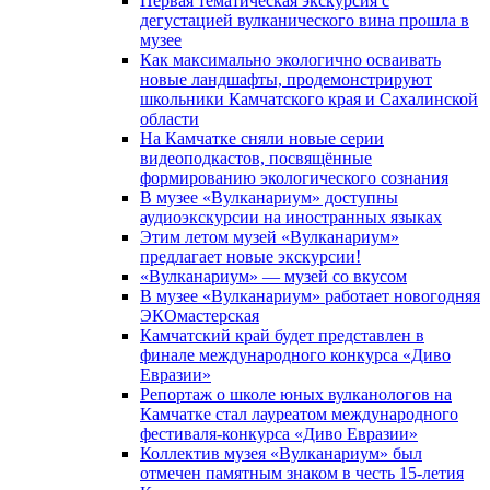
Первая тематическая экскурсия с
дегустацией вулканического вина прошла в
музее
Как максимально экологично осваивать
новые ландшафты, продемонстрируют
школьники Камчатского края и Сахалинской
области
На Камчатке сняли новые серии
видеоподкастов, посвящённые
формированию экологического сознания
В музее «Вулканариум» доступны
аудиоэкскурсии на иностранных языках
Этим летом музей «Вулканариум»
предлагает новые экскурсии!
«Вулканариум» — музей со вкусом
В музее «Вулканариум» работает новогодняя
ЭКОмастерская
Камчатский край будет представлен в
финале международного конкурса «Диво
Евразии»
Репортаж о школе юных вулканологов на
Камчатке стал лауреатом международного
фестиваля-конкурса «Диво Евразии»
Коллектив музея «Вулканариум» был
отмечен памятным знаком в честь 15-летия