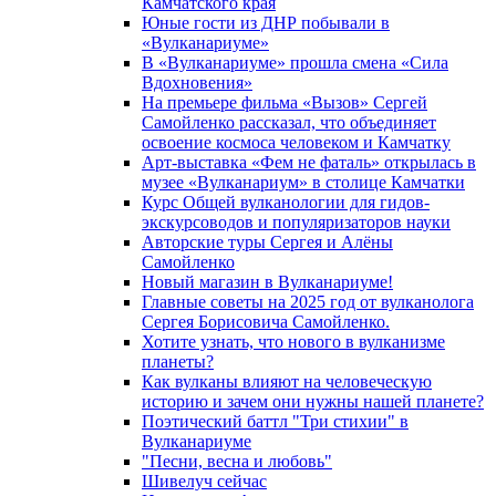
Камчатского края
Юные гости из ДНР побывали в
«Вулканариумe»
В «Вулканариуме» прошла смена «Сила
Вдохновения»
На премьере фильма «Вызов» Сергей
Самойленко рассказал, что объединяет
освоение космоса человеком и Камчатку
Арт-выставка «Фем не фаталь» открылась в
музее «Вулканариум» в столице Камчатки
Курс Общей вулканологии для гидов-
экскурсоводов и популяризаторов науки
Авторские туры Сергея и Алёны
Самойленко
Новый магазин в Вулканариуме!
Главные советы на 2025 год от вулканолога
Сергея Борисовича Самойленко.
Хотите узнать, что нового в вулканизме
планеты?
Как вулканы влияют на человеческую
историю и зачем они нужны нашей планете?
Поэтический баттл "Три стихии" в
Вулканариуме
"Песни, весна и любовь"
Шивелуч сейчас