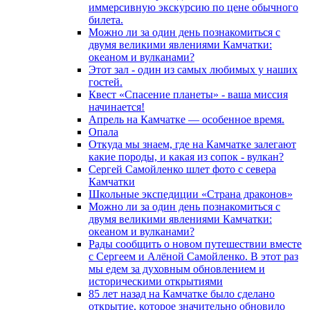
иммерсивную экскурсию по цене обычного
билета.
Можно ли за один день познакомиться с
двумя великими явлениями Камчатки:
океаном и вулканами?
Этот зал - один из самых любимых у наших
гостей.
Квест «Спасение планеты» - ваша миссия
начинается!
Апрель на Камчатке — особенное время.
Опала
Откуда мы знаем, где на Камчатке залегают
какие породы, и какая из сопок - вулкан?
Сергей Самойленко шлет фото с севера
Камчатки
Школьные экспедиции «Страна драконов»
Можно ли за один день познакомиться с
двумя великими явлениями Камчатки:
океаном и вулканами?
Рады сообщить о новом путешествии вместе
с Сергеем и Алёной Самойленко. В этот раз
мы едем за духовным обновлением и
историческими открытиями
85 лет назад на Камчатке было сделано
открытие, которое значительно обновило