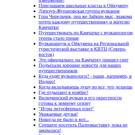
извержение!
Приглашаем школьные классы в Ойкумену
Дзензур-Жупановская группа вулканов
Гора Чирельчик, она же Зайкин мыс, знакома
почти каждому путешественнику и жителю
Камчатки
Путешествовать по Камчатке с вулканологом
теперь стало проще
Вулканариум и Ойкумена на Региональной
туристической выставке в КВТЦ (Северо-
восток)
Это официально: на Камчатку пришел снег
Подъехали хорошие новости для наших
путешественников
Куда ездят вулканологи? - наши, например, в
Индию!
Когда вкладываешь душу во все, что делаешь
Где отдыхают в ноябре?
Вилючинский вулкан и его окрестности
готовы к зимнему сезону
"Игры литосферных плит"
Уважаемые друзья!
Никогда не было и вот...
Спешите посетить Палеовыставку, пока не
закрылась!