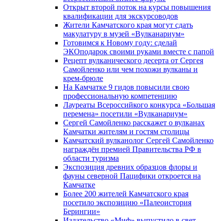
Открыт второй поток на курсы повышения
квалификации для экскурсоводов
Жители Камчатского края могут сдать
макулатуру в музей «Вулканариум»
Готовимся к Новому году: сделай
ЭКОподарок своими руками вместе с папой
Рецепт вулканического десерта от Сергея
Самойленко или чем похожи вулканы и
крем-брюле
На Камчатке 9 гидов повысили свою
профессиональную компетенцию
Лауреаты Всероссийкого конкурса «Большая
перемена» посетили «Вулканариум»
Сергей Самойленко расскажет о вулканах
Камчатки жителям и гостям столицы
Камчатский вулканолог Сергей Самойленко
награждён премией Правительства РФ в
области туризма
Экспозиция древних образцов флоры и
фауны северной Пацифики откроется на
Камчатке
Более 200 жителей Камчатского края
посетило экспозицию «Палеоистория
Берингии»
Издательство «Миф» выпустило в свет