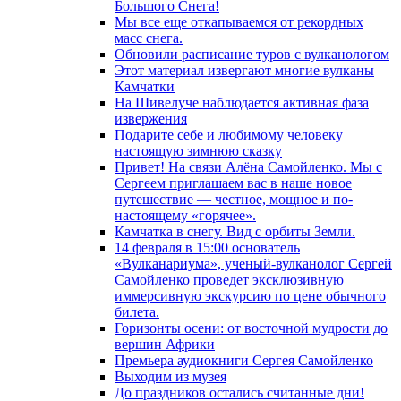
Большого Снега!
Мы все еще откапываемся от рекордных
масс снега.
Обновили расписание туров с вулканологом
Этот материал извергают многие вулканы
Камчатки
На Шивелуче наблюдается активная фаза
извержения
Подарите себе и любимому человеку
настоящую зимнюю сказку
Привет! На связи Алёна Самойленко. Мы с
Сергеем приглашаем вас в наше новое
путешествие — честное, мощное и по-
настоящему «горячее».
Камчатка в снегу. Вид с орбиты Земли.
14 февраля в 15:00 основатель
«Вулканариума», ученый-вулканолог Сергей
Самойленко проведет эксклюзивную
иммерсивную экскурсию по цене обычного
билета.
Горизонты осени: от восточной мудрости до
вершин Африки
Премьера аудиокниги Сергея Самойленко
Выходим из музея
До праздников остались считанные дни!