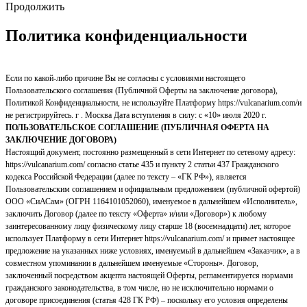
Продолжить
Политика конфиденциальности
Если по какой-либо причине Вы не согласны с условиями настоящего
Пользовательского соглашения (Публичной Оферты на заключение договора),
Политикой Конфиденциальности, не используйте Платформу https://vulcanarium.com/и
не регистрируйтесь. г . Москва Дата вступления в силу: с «10» июля 2020 г.
ПОЛЬЗОВАТЕЛЬСКОЕ СОГЛАШЕНИЕ (ПУБЛИЧНАЯ ОФЕРТА НА
ЗАКЛЮЧЕНИЕ ДОГОВОРА)
Настоящий документ, постоянно размещенный в сети Интернет по сетевому адресу:
https://vulcanarium.com/ согласно статье 435 и пункту 2 статьи 437 Гражданского
кодекса Российской Федерации (далее по тексту – «ГК РФ»), является
Пользовательским соглашением и официальным предложением (публичной офертой)
ООО «СиАСам» (ОГРН 1164101052060), именуемое в дальнейшем «Исполнитель»,
заключить Договор (далее по тексту «Оферта» и/или «Договор») к любому
заинтересованному лицу физическому лицу старше 18 (восемнадцати) лет, которое
использует Платформу в сети Интернет https://vulcanarium.com/ и примет настоящее
предложение на указанных ниже условиях, именуемый в дальнейшем «Заказчик», а в
совместном упоминании в дальнейшем именуемые «Стороны». Договор,
заключенный посредством акцепта настоящей Оферты, регламентируется нормами
гражданского законодательства, в том числе, но не исключительно нормами о
договоре присоединения (статья 428 ГК РФ) – поскольку его условия определены