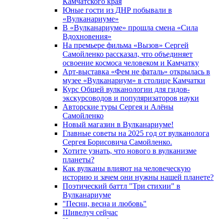
Камчатского края
Юные гости из ДНР побывали в
«Вулканариумe»
В «Вулканариуме» прошла смена «Сила
Вдохновения»
На премьере фильма «Вызов» Сергей
Самойленко рассказал, что объединяет
освоение космоса человеком и Камчатку
Арт-выставка «Фем не фаталь» открылась в
музее «Вулканариум» в столице Камчатки
Курс Общей вулканологии для гидов-
экскурсоводов и популяризаторов науки
Авторские туры Сергея и Алёны
Самойленко
Новый магазин в Вулканариуме!
Главные советы на 2025 год от вулканолога
Сергея Борисовича Самойленко.
Хотите узнать, что нового в вулканизме
планеты?
Как вулканы влияют на человеческую
историю и зачем они нужны нашей планете?
Поэтический баттл "Три стихии" в
Вулканариуме
"Песни, весна и любовь"
Шивелуч сейчас