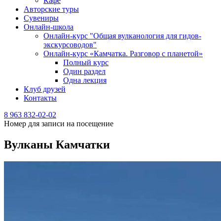
Кафе
Авторские туры
Сувениры
Онлайн-школа
Онлайн-курс "Общая вулканология для гидов-
экскурсоводов"
Онлайн-курс «Камчатка. Разговор с планетой»
Полный курс
Один раздел
Одна лекция
Клуб друзей
Контакты
8 963 832-02-02
Номер для записи на посещение
Вулканы Камчатки