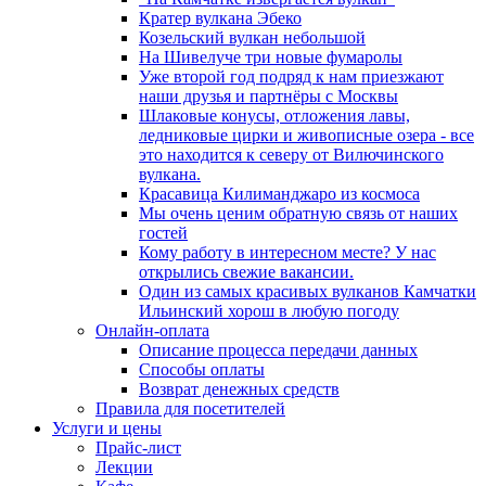
Кратер вулкана Эбеко
Козельский вулкан небольшой
На Шивелуче три новые фумаролы
Уже второй год подряд к нам приезжают
наши друзья и партнёры с Москвы
Шлаковые конусы, отложения лавы,
ледниковые цирки и живописные озера - все
это находится к северу от Вилючинского
вулкана.
Красавица Килиманджаро из космоса
Мы очень ценим обратную связь от наших
гостей
Кому работу в интересном месте? У нас
открылись свежие вакансии.
Один из самых красивых вулканов Камчатки
Ильинский хорош в любую погоду
Онлайн-оплата
Описание процесса передачи данных
Способы оплаты
Возврат денежных средств
Правила для посетителей
Услуги и цены
Прайс-лист
Лекции