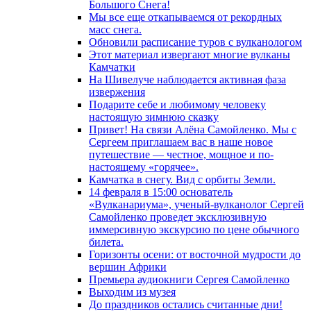
Большого Снега!
Мы все еще откапываемся от рекордных
масс снега.
Обновили расписание туров с вулканологом
Этот материал извергают многие вулканы
Камчатки
На Шивелуче наблюдается активная фаза
извержения
Подарите себе и любимому человеку
настоящую зимнюю сказку
Привет! На связи Алёна Самойленко. Мы с
Сергеем приглашаем вас в наше новое
путешествие — честное, мощное и по-
настоящему «горячее».
Камчатка в снегу. Вид с орбиты Земли.
14 февраля в 15:00 основатель
«Вулканариума», ученый-вулканолог Сергей
Самойленко проведет эксклюзивную
иммерсивную экскурсию по цене обычного
билета.
Горизонты осени: от восточной мудрости до
вершин Африки
Премьера аудиокниги Сергея Самойленко
Выходим из музея
До праздников остались считанные дни!