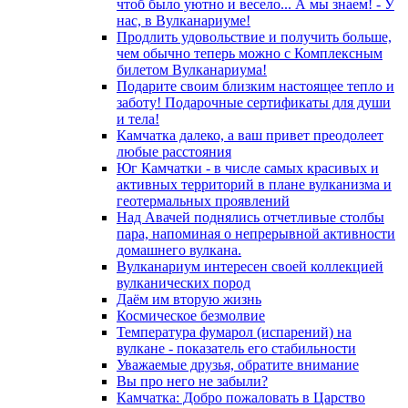
чтоб было уютно и весело... А мы знаем! - У
нас, в Вулканариуме!
Продлить удовольствие и получить больше,
чем обычно теперь можно с Комплексным
билетом Вулканариума!
Подарите своим близким настоящее тепло и
заботу! Подарочные сертификаты для души
и тела!
Камчатка далеко, а ваш привет преодолеет
любые расстояния
Юг Камчатки - в числе самых красивых и
активных территорий в плане вулканизма и
геотермальных проявлений
Над Авачей поднялись отчетливые столбы
пара, напоминая о непрерывной активности
домашнего вулкана.
Вулканариум интересен своей коллекцией
вулканических пород
Даём им вторую жизнь
Космическое безмолвие
Температура фумарол (испарений) на
вулкане - показатель его стабильности
Уважаемые друзья, обратите внимание
Вы про него не забыли?
Камчатка: Добро пожаловать в Царство