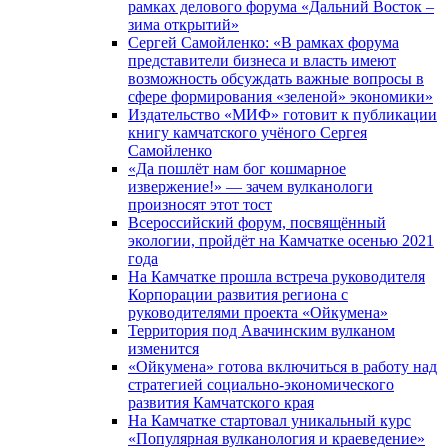
рамках делового форума «Дальний Восток –
зима открытий»
Сергей Самойленко: «В рамках форума
представители бизнеса и власть имеют
возможность обсуждать важные вопросы в
сфере формирования «зеленой» экономики»
Издательство «МИФ» готовит к публикации
книгу камчатского учёного Сергея
Самойленко
«Да пошлёт нам бог кошмарное
извержение!» — зачем вулканологи
произносят этот тост
Всероссийский форум, посвящённый
экологии, пройдёт на Камчатке осенью 2021
года
На Камчатке прошла встреча руководителя
Корпорации развития региона с
руководителями проекта «Ойкумена»
Территория под Авачинским вулканом
изменится
«Ойкумена» готова включиться в работу над
стратегией социально-экономического
развития Камчатского края
На Камчатке стартовал уникальный курс
«Популярная вулканология и краеведение»