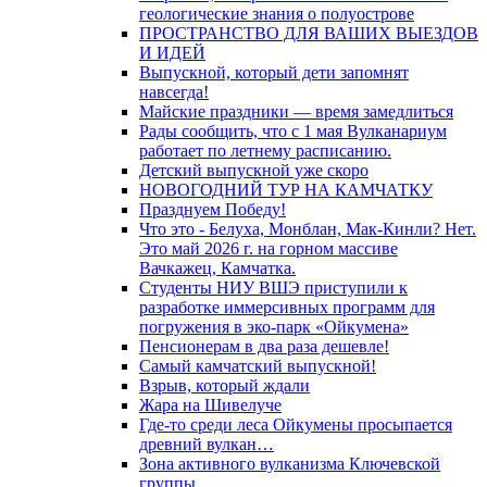
геологические знания о полуострове
ПРОСТРАНСТВО ДЛЯ ВАШИХ ВЫЕЗДОВ
И ИДЕЙ
Выпускной, который дети запомнят
навсегда!
Майские праздники — время замедлиться
Рады сообщить, что с 1 мая Вулканариум
работает по летнему расписанию.
Детский выпускной уже скоро
НОВОГОДНИЙ ТУР НА КАМЧАТКУ
Празднуем Победу!
Что это - Белуха, Монблан, Мак-Кинли? Нет.
Это май 2026 г. на горном массиве
Вачкажец, Камчатка.
Студенты НИУ ВШЭ приступили к
разработке иммерсивных программ для
погружения в эко-парк «Ойкумена»
Пенсионерам в два раза дешевле!
Самый камчатский выпускной!
Взрыв, который ждали
Жара на Шивелуче
Где-то среди леса Ойкумены просыпается
древний вулкан…
Зона активного вулканизма Ключевской
группы