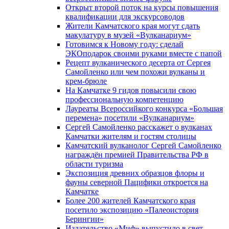
Открыт второй поток на курсы повышения
квалификации для экскурсоводов
Жители Камчатского края могут сдать
макулатуру в музей «Вулканариум»
Готовимся к Новому году: сделай
ЭКОподарок своими руками вместе с папой
Рецепт вулканического десерта от Сергея
Самойленко или чем похожи вулканы и
крем-брюле
На Камчатке 9 гидов повысили свою
профессиональную компетенцию
Лауреаты Всероссийкого конкурса «Большая
перемена» посетили «Вулканариум»
Сергей Самойленко расскажет о вулканах
Камчатки жителям и гостям столицы
Камчатский вулканолог Сергей Самойленко
награждён премией Правительства РФ в
области туризма
Экспозиция древних образцов флоры и
фауны северной Пацифики откроется на
Камчатке
Более 200 жителей Камчатского края
посетило экспозицию «Палеоистория
Берингии»
Издательство «Миф» выпустило в свет