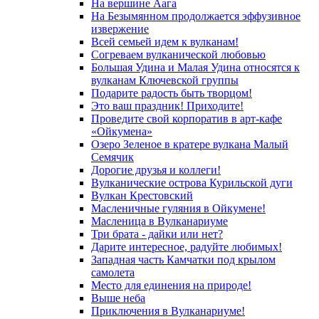
На вершине Аага
На Безымянном продолжается эффузивное
извержение
Всей семьей идем к вулканам!
Согреваем вулканической любовью
Большая Удина и Малая Удина относятся к
вулканам Ключевской группы
Подарите радость быть творцом!
Это ваш праздник! Приходите!
Проведите свой корпоратив в арт-кафе
«Ойкумена»
Озеро Зеленое в кратере вулкана Малый
Семячик
Дорогие друзья и коллеги!
Вулканические острова Курильской дуги
Вулкан Крестовский
Масленичные гуляния в Ойкумене!
Масленица в Вулканариуме
Три брата - дайки или нет?
Дарите интересное, радуйте любимых!
Западная часть Камчатки под крылом
самолета
Место для единения на природе!
Выше неба
Приключения в Вулканариуме!