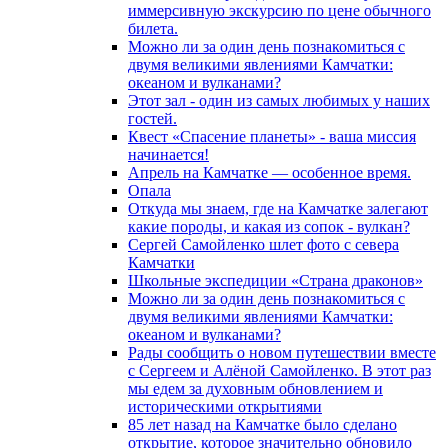
иммерсивную экскурсию по цене обычного
билета.
Можно ли за один день познакомиться с
двумя великими явлениями Камчатки:
океаном и вулканами?
Этот зал - один из самых любимых у наших
гостей.
Квест «Спасение планеты» - ваша миссия
начинается!
Апрель на Камчатке — особенное время.
Опала
Откуда мы знаем, где на Камчатке залегают
какие породы, и какая из сопок - вулкан?
Сергей Самойленко шлет фото с севера
Камчатки
Школьные экспедиции «Страна драконов»
Можно ли за один день познакомиться с
двумя великими явлениями Камчатки:
океаном и вулканами?
Рады сообщить о новом путешествии вместе
с Сергеем и Алёной Самойленко. В этот раз
мы едем за духовным обновлением и
историческими открытиями
85 лет назад на Камчатке было сделано
открытие, которое значительно обновило