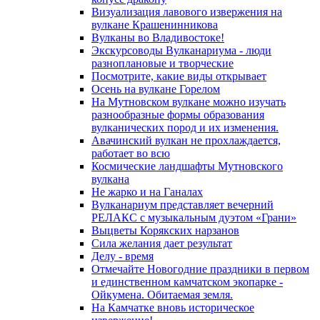
Визуализация лавового извержения на
вулкане Крашенинникова
Вулканы во Владивостоке!
Экскурсоводы Вулканариума - люди
разноплановые и творческие
Посмотрите, какие виды открывает
Осень на вулкане Горелом
На Мутновском вулкане можно изучать
разнообразные формы образования
вулканических пород и их изменения.
Авачинский вулкан не прохлаждается,
работает во всю
Космические ландшафты Мутновского
вулкана
Не жарко и на Ганалах
Вулканариум представляет вечерний
РЕЛАКС с музыкальным дуэтом «Грани»
Выцветы Корякских нарзанов
Сила желания дает результат
Делу - время
Отмечайте Новогодние праздники в первом
и единственном камчатском экопарке -
Ойкумена. Обитаемая земля.
На Камчатке вновь историческое