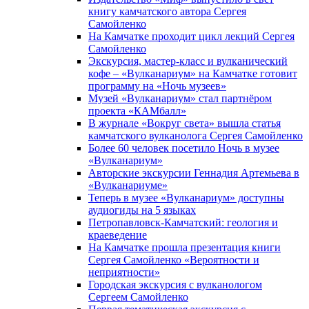
книгу камчатского автора Сергея
Самойленко
На Камчатке проходит цикл лекций Сергея
Самойленко
Экскурсия, мастер-класс и вулканический
кофе – «Вулканариум» на Камчатке готовит
программу на «Ночь музеев»
Музей «Вулканариум» стал партнёром
проекта «КАМбалл»
В журнале «Вокруг света» вышла статья
камчатского вулканолога Сергея Самойленко
Более 60 человек посетило Ночь в музее
«Вулканариум»
Авторские экскурсии Геннадия Артемьева в
«Вулканариуме»
Теперь в музее «Вулканариум» доступны
аудиогиды на 5 языках
Петропавловск-Камчатский: геология и
краеведение
На Камчатке прошла презентация книги
Сергея Самойленко «Вероятности и
неприятности»
Городская экскурсия с вулканологом
Сергеем Самойленко