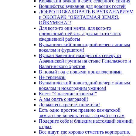
Корякский вулкан в свете северного сияния
Волшебство вулканов для дорогих гостей
ДОБРО ПОЖАЛОВАТЬ В ВУЛКАНАРИУМ
и ЭКОПАРК "ОБИТАЕМАЯ ЗЕМЛЯ.
ОЙКУМЕНА"!
Для кого-то они мечта, для кого-то
привычный пейзаж, а для кого-то часть
ежедневной работы
Вулканический новогодний вечер с живым
вокалом и фуршетом!
Вулкан Бакенинг находится к северу от
Авачинской группы на стыке Ганальского и
Валагинского хребтов
В новый год с новыми приключениями
Не теряемся!
Вулканический новогодний вечер с живым
вокалом и новогодним ужином!
Квест “Спасение планеты!”
А мы опять с наградой!
Держитесь крепче, полетели!
Есть одно простое правило камчатской
зимы: если хочешь тепла - создай его сам
Подарите себе и близким настоящий зимний
отдых
Все ищут, где хорошо отметить корпоратив,