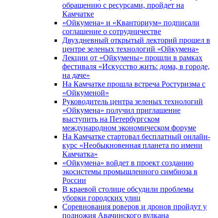
обращению с ресурсами, пройдет на
Камчатке
«Ойкумена» и «Кванториум» подписали
соглашение о сотрудничестве
Двухдневный открытый лекторий прошел в
центре зеленых технологий «Ойкумена»
Лекции от «Ойкумены» прошли в рамках
фестиваля «Искусство жить: дома, в городе,
на даче»
На Камчатке прошла встреча Ростуризма с
«Ойкуменой»
Руководитель центра зеленых технологий
«Ойкумена» получил приглашение
выступить на Петербургском
международном экономическом форуме
На Камчатке стартовал бесплатный онлайн-
курс «Необыкновенная планета по имени
Камчатка»
«Ойкумена» войдет в проект созданию
экосистемы промышленного симбиоза в
России
В краевой столице обсудили проблемы
уборки городских улиц
Соревнования роверов и дронов пройдут у
подножия Авачинского вулкана