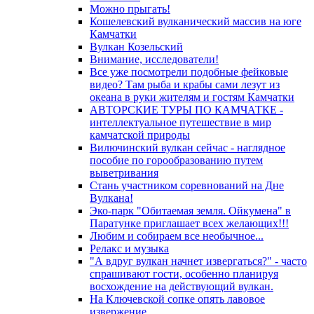
Можно прыгать!
Кошелевский вулканический массив на юге
Камчатки
Вулкан Козельский
Внимание, исследователи!
Все уже посмотрели подобные фейковые
видео? Там рыба и крабы сами лезут из
океана в руки жителям и гостям Камчатки
АВТОРСКИЕ ТУРЫ ПО КАМЧАТКЕ -
интеллектуальное путешествие в мир
камчатской природы
Вилючинский вулкан сейчас - наглядное
пособие по горообразованию путем
выветривания
Стань участником соревнований на Дне
Вулкана!
Эко-парк "Обитаемая земля. Ойкумена" в
Паратунке приглашает всех желающих!!!
Любим и собираем все необычное...
Релакс и музыка
"А вдруг вулкан начнет извергаться?" - часто
спрашивают гости, особенно планируя
восхождение на действующий вулкан.
На Ключевской сопке опять лавовое
извержение