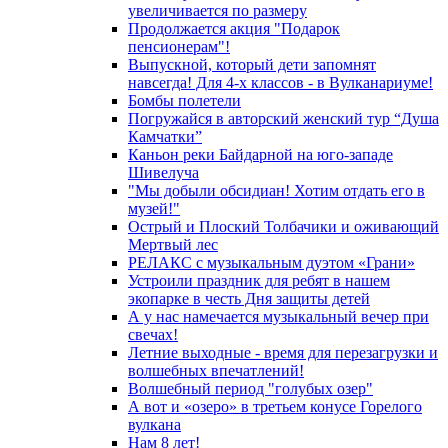
увеличивается по размеру
Продолжается акция "Подарок
пенсионерам"!
Выпускной, который дети запомнят
навсегда! Для 4-х классов - в Вулканариуме!
Бомбы полетели
Погружайся в авторский женский тур “Душа
Камчатки”
Каньон реки Байдарной на юго-западе
Шивелуча
"Мы добыли обсидиан! Хотим отдать его в
музей!"
Острый и Плоский Толбачики и оживающий
Мертвый лес
РЕЛАКС с музыкальным дуэтом «Грани»
Устроили праздник для ребят в нашем
экопарке в честь Дня защиты детей
А у нас намечается музыкальный вечер при
свечах!
Летние выходные - время для перезагрузки и
волшебных впечатлений!
Волшебный период "голубых озер"
А вот и «озеро» в третьем конусе Горелого
вулкана
Нам 8 лет!