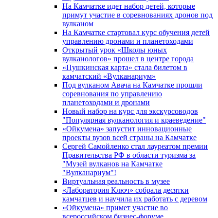
На Камчатке идет набор детей, которые
примут участие в соревнованиях дронов под
вулканом
На Камчатке стартовал курс обучения детей
управлению дронами и планетоходами
Открытый урок «Школы юных
вулканологов» прошел в центре города
«Пушкинская карта» стала билетом в
камчатский «Вулканариум»
Под вулканом Авача на Камчатке прошли
соревнования по управлению
планетоходами и дронами
Новый набор на курс для экскурсоводов
"Популярная вулканология и краеведение"
«Ойкумена» запустит инновационные
проекты вузов всей страны на Камчатке
Сергей Самойленко стал лауреатом премии
Правительства РФ в области туризма за
"Музей вулканов на Камчатке
"Вулканариум"!
Виртуальная реальность в музее
«Лаборатория Ключ» собрала десятки
камчатцев и научила их работать с деревом
«Ойкумена» примет участие во
всероссийском бизнес-форуме