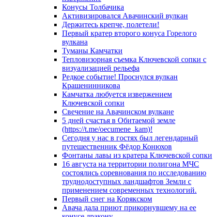
Конусы Толбачика
Активизировался Авачинский вулкан
Держитесь крепче, полетели!
Первый кратер второго конуса Горелого
вулкана
Туманы Камчатки
Тепловизорная съемка Ключевской сопки с
визуализацией рельефа
Редкое событие! Проснулся вулкан
Крашенинникова
Камчатка любуется извержением
Ключевской сопки
Свечение на Авачинском вулкане
5 дней счастья в Обитаемой земле
(https://t.me/oecumene_kam)!
Сегодня у нас в гостях был легендарный
путешественник Фёдор Конюхов
Фонтаны лавы из кратера Ключевской сопки
16 августа на территории полигона МЧС
состоялись соревнования по исследованию
труднодоступных ландшафтов Земли с
применением современных технологий.
Первый снег на Корякском
Авача дала приют прикорнувшему на ее
конусе дракону