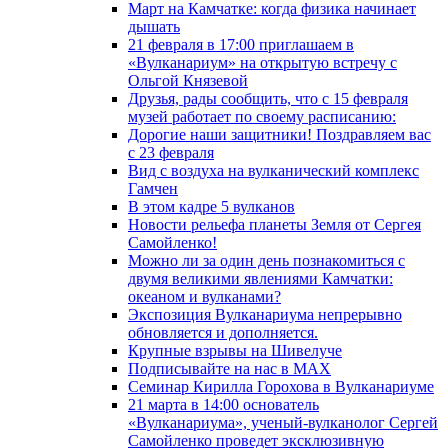
Март на Камчатке: когда физика начинает
дышать
21 февраля в 17:00 приглашаем в
«Вулканариум» на открытую встречу с
Ольгой Князевой
Друзья, рады сообщить, что с 15 февраля
музей работает по своему расписанию:
Дорогие наши защитники! Поздравляем вас
с 23 февраля
Вид с воздуха на вулканический комплекс
Гамчен
В этом кадре 5 вулканов
Новости рельефа планеты Земля от Сергея
Самойленко!
Можно ли за один день познакомиться с
двумя великими явлениями Камчатки:
океаном и вулканами?
Экспозиция Вулканариума непрерывно
обновляется и дополняется.
Крупные взрывы на Шивелуче
Подписывайте на нас в MAX
Семинар Кирилла Горохова в Вулканариуме
21 марта в 14:00 основатель
«Вулканариума», ученый-вулканолог Сергей
Самойленко проведет эксклюзивную