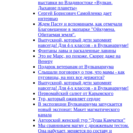
выставки во Владивостоке «Вулкан.
Дыхание планеты»
Сергей Борисович Самойленко дает
интервью
Ждем Пасху и вспоминаем, как отмечали
Благовещение в экопарке "Ойкумена.
Обитаемая земля".
Выпускной, который дети запомнят
навсегда! Для 4-х классов - в Вулканариуме!
Фонтаны лавы и раскаленные лавины
Это не Марс, но похоже. Скорее даже на
Венеру
Подарок ветеранам от Вулканариума
Слышали поговорку о том, что мамы - как
пуговицы, на них все держится?
Выпускной, который дети запомнят
навсегда! Для 4-х классов - в Вулканариуме!
Первомайский салют от Карымского
Тур, который оживляет сердце
В экспозиции Вулканариума запускается
новый экспонат: Макет магматического
канала
Авторский женский тур “Душа Камчатки”
Мы сравниваем магму с дрожжевым тестом.
Она набухает, меняется по составу и