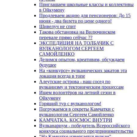
Приглашаем школьные классы и коллективы
в Ойкумену
Продлеваем акцию для пенсионеров: До 15
июня - два билета по цене одного!
Шивелуч не спит
Такова обстановка на Вилючинском
перевале прямо сейчас ??
ЭКСПЕДИЦИЯ НА ТОЛБАЧИК С
ВУЛКАНОЛОГОМ СЕРГЕЕМ
САМОЙЛЕНКО
Делимся опытом, креативим, обсуждаем
будущее
На «конкурсе» вулканических закатов эта
локация всегда в топе
Алеутские острова - наш сосед по
вулканизму и тектоническим процессам
Ищем волонтёров на летний сезон в
Ойкумену
Горящий тур с вулканологом!
Погружаемся в секреты Камчатки с
вулканологом Сергеем Самойленко
КАМЧАТКА. КОСМОС ВНУТРИ
Вулканариум - победитель Всероссийского
конкурса социального предпринимательства
"На Камчатке извергается вулкан"