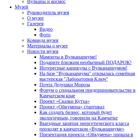
Вулканы и космос
Музей
Руководитель музея
О музее
Галерея
Видео
Фото
Команда музея
Материалы о музее
Новости музея
Мамонты в Вулканариуме!
Подарите близким необычный ПОДАРОК!
Интересные каникулы с Вулканариумом!
На базе "Вулканариума" открылась семейная
мастерская "Лаборатория Ключ"
Почта Дедушки Мороза
Форум о социальном предпринимательстве в
Камчатском крае
Проект «Сказки Кутха»
Проект «Ойкумена» стартовал
Как создать бизнес, который будет
экологичным, говорили на Камчатке
Выездные занятия энергетического класса
проходят в камчатском «Вулканариуме»
Презентация проекта «Ойкумена» прошла в