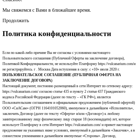
Мы свяжемся с Вами в ближайшее время.
Продолжить
Политика конфиденциальности
Если по какой-либо причине Вы не согласны с условиями настоящего
Пользовательского соглашения (Публичной Оферты на заключение договора),
Политикой Конфиденциальности, не используйте Платформу https://vulcanarium.com/и
не регистрируйтесь. г . Москва Дата вступления в силу: с «10» июля 2020 г.
ПОЛЬЗОВАТЕЛЬСКОЕ СОГЛАШЕНИЕ (ПУБЛИЧНАЯ ОФЕРТА НА
ЗАКЛЮЧЕНИЕ ДОГОВОРА)
Настоящий документ, постоянно размещенный в сети Интернет по сетевому адресу:
https://vulcanarium.com/ согласно статье 435 и пункту 2 статьи 437 Гражданского
кодекса Российской Федерации (далее по тексту – «ГК РФ»), является
Пользовательским соглашением и официальным предложением (публичной офертой)
ООО «СиАСам» (ОГРН 1164101052060), именуемое в дальнейшем «Исполнитель»,
заключить Договор (далее по тексту «Оферта» и/или «Договор») к любому
заинтересованному лицу физическому лицу старше 18 (восемнадцати) лет, которое
использует Платформу в сети Интернет https://vulcanarium.com/ и примет настоящее
предложение на указанных ниже условиях, именуемый в дальнейшем «Заказчик», а в
совместном упоминании в дальнейшем именуемые «Стороны». Договор,