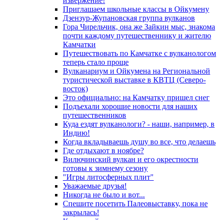
извержение!
Приглашаем школьные классы в Ойкумену
Дзензур-Жупановская группа вулканов
Гора Чирельчик, она же Зайкин мыс, знакома
почти каждому путешественнику и жителю
Камчатки
Путешествовать по Камчатке с вулканологом
теперь стало проще
Вулканариум и Ойкумена на Региональной
туристической выставке в КВТЦ (Северо-
восток)
Это официально: на Камчатку пришел снег
Подъехали хорошие новости для наших
путешественников
Куда ездят вулканологи? - наши, например, в
Индию!
Когда вкладываешь душу во все, что делаешь
Где отдыхают в ноябре?
Вилючинский вулкан и его окрестности
готовы к зимнему сезону
"Игры литосферных плит"
Уважаемые друзья!
Никогда не было и вот...
Спешите посетить Палеовыставку, пока не
закрылась!