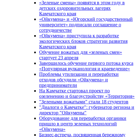
«Зеленые смены» появятся в этом году в
детских оздоровительных лагерях
Камчатского края
«Ойкумена» и «Югорский государственный
университет» подписали соглашение о
сотрудничестве
«Ойкумена» приступила к разработке
экологических блоков стратегии развития
Камчатского края
Обучение вожатых для «зеленых смен»
стартует 23 апреля
Завершилось обучение первого потока курса
«Популярная вулканология и краеведение»
Проблемы утилизации и переработки
отходов обсудили «Ойкумена» и
предприниматели
На Камчатке стартовал проект по
озеленению и благоустройству «Территория»
"Зелеными вожатыми" стали 18 студентов
"Диалоги о Камчатке": губернатор региона и
директор "Ойкумены"
Оборудование для переработки органики
пришло в центр зеленых технологий
«Ойкумена»
Бизнес-встреча, посвященная бережному