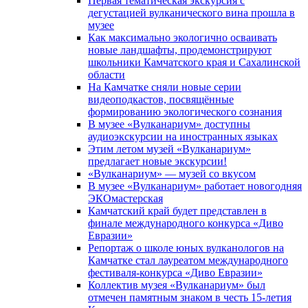
Первая тематическая экскурсия с
дегустацией вулканического вина прошла в
музее
Как максимально экологично осваивать
новые ландшафты, продемонстрируют
школьники Камчатского края и Сахалинской
области
На Камчатке сняли новые серии
видеоподкастов, посвящённые
формированию экологического сознания
В музее «Вулканариум» доступны
аудиоэкскурсии на иностранных языках
Этим летом музей «Вулканариум»
предлагает новые экскурсии!
«Вулканариум» — музей со вкусом
В музее «Вулканариум» работает новогодняя
ЭКОмастерская
Камчатский край будет представлен в
финале международного конкурса «Диво
Евразии»
Репортаж о школе юных вулканологов на
Камчатке стал лауреатом международного
фестиваля-конкурса «Диво Евразии»
Коллектив музея «Вулканариум» был
отмечен памятным знаком в честь 15-летия