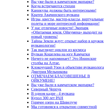
Вы уже были в камчатском экопарке?
Когда встречаются стихии
Каникулы должны быть интересными!
Кратер Авачинского вулкана
Игры, квесты, мастер-классы, виртуальные
полеты и море интересной информации!
У нас отличные новости! Экопарк
«Обитаемая земля. Ойкумена» выходит на
новый уровень!
Тайны Земли ждут: открыт набор в кружок
вулканологии!
Так выглядит циклон из космоса
Вулкан Кошелева на юге Камчатки
Ничего не напоминает? Это Ининские
столбы на Алтае.
Клокочущий Узон в объективе вулканолога
Дмитрия Мельникова
ОТМЕЧАЕМ БЛАГОВЕЩЕНЬЕ В
ОЙКУМЕНЕ!
Вы уже были в камчатском экопарке?
Северный Черпук
В одном кадре - 4 вулкана
Купол 300 лет РАН
Горячее озеро на Шивелуче
Мы готовимся к открытию совместной