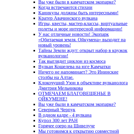
Вы уже были в камчатском экопарке?
Когда встречаются стихии
Каникулы должны быть интересными!
Кратер Авачинского вулкана
Игры, квесты, мастер-классы, виртуальные
полеты и море интересной информации!
У нас отличные новости! Экопарк
«Обитаемая земля. Ойкумена» выходит на
новый уровень!
Тайны Земли ждут: открыт набор в кружок
вулканологии!
Так выглядит циклон из космоса
Вулкан Кошелева на юге Камчатки
Ничего не напоминает? Это Ининские
столбы на Алтае.
Клокочущий Узон в объективе вулканолога
Дмитрия Мельникова
ОТМЕЧАЕМ БЛАГОВЕЩЕНЬЕ В
ОЙКУМЕНЕ!
Вы уже были в камчатском экопарке?
Северный Черпук
В одном кадре - 4 вулкана
Купол 300 лет РАН
Горячее озеро на Шивелуче
Мы готовимся к открытию совместной