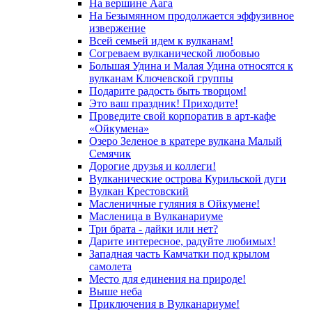
На вершине Аага
На Безымянном продолжается эффузивное
извержение
Всей семьей идем к вулканам!
Согреваем вулканической любовью
Большая Удина и Малая Удина относятся к
вулканам Ключевской группы
Подарите радость быть творцом!
Это ваш праздник! Приходите!
Проведите свой корпоратив в арт-кафе
«Ойкумена»
Озеро Зеленое в кратере вулкана Малый
Семячик
Дорогие друзья и коллеги!
Вулканические острова Курильской дуги
Вулкан Крестовский
Масленичные гуляния в Ойкумене!
Масленица в Вулканариуме
Три брата - дайки или нет?
Дарите интересное, радуйте любимых!
Западная часть Камчатки под крылом
самолета
Место для единения на природе!
Выше неба
Приключения в Вулканариуме!