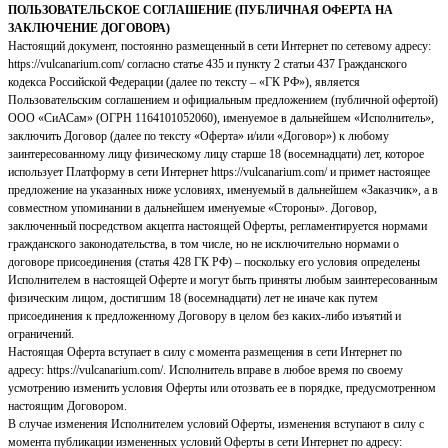
ПОЛЬЗОВАТЕЛЬСКОЕ СОГЛАШЕНИЕ (ПУБЛИЧНАЯ ОФЕРТА НА
ЗАКЛЮЧЕНИЕ ДОГОВОРА)
Настоящий документ, постоянно размещенный в сети Интернет по сетевому адресу:
https://vulcanarium.com/ согласно статье 435 и пункту 2 статьи 437 Гражданского
кодекса Российской Федерации (далее по тексту – «ГК РФ»), является
Пользовательским соглашением и официальным предложением (публичной офертой)
ООО «СиАСам» (ОГРН 1164101052060), именуемое в дальнейшем «Исполнитель»,
заключить Договор (далее по тексту «Оферта» и/или «Договор») к любому
заинтересованному лицу физическому лицу старше 18 (восемнадцати) лет, которое
использует Платформу в сети Интернет https://vulcanarium.com/ и примет настоящее
предложение на указанных ниже условиях, именуемый в дальнейшем «Заказчик», а в
совместном упоминании в дальнейшем именуемые «Стороны». Договор,
заключенный посредством акцепта настоящей Оферты, регламентируется нормами
гражданского законодательства, в том числе, но не исключительно нормами о
договоре присоединения (статья 428 ГК РФ) – поскольку его условия определены
Исполнителем в настоящей Оферте и могут быть приняты любым заинтересованным
физическим лицом, достигшим 18 (восемнадцати) лет не иначе как путем
присоединения к предложенному Договору в целом без каких-либо изъятий и
ограничений.
Настоящая Оферта вступает в силу с момента размещения в сети Интернет по
адресу: https://vulcanarium.com/. Исполнитель вправе в любое время по своему
усмотрению изменить условия Оферты или отозвать ее в порядке, предусмотренном
настоящим Договором.
В случае изменения Исполнителем условий Оферты, изменения вступают в силу с
момента публикации измененных условий Оферты в сети Интернет по адресу: