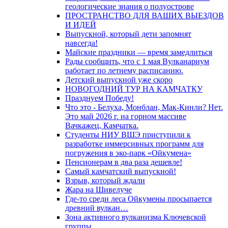
геологические знания о полуострове
ПРОСТРАНСТВО ДЛЯ ВАШИХ ВЫЕЗДОВ
И ИДЕЙ
Выпускной, который дети запомнят
навсегда!
Майские праздники — время замедлиться
Рады сообщить, что с 1 мая Вулканариум
работает по летнему расписанию.
Детский выпускной уже скоро
НОВОГОДНИЙ ТУР НА КАМЧАТКУ
Празднуем Победу!
Что это - Белуха, Монблан, Мак-Кинли? Нет.
Это май 2026 г. на горном массиве
Вачкажец, Камчатка.
Студенты НИУ ВШЭ приступили к
разработке иммерсивных программ для
погружения в эко-парк «Ойкумена»
Пенсионерам в два раза дешевле!
Самый камчатский выпускной!
Взрыв, который ждали
Жара на Шивелуче
Где-то среди леса Ойкумены просыпается
древний вулкан…
Зона активного вулканизма Ключевской
группы