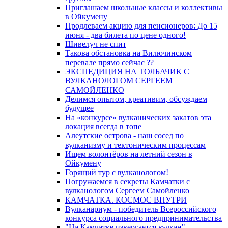
Приглашаем школьные классы и коллективы
в Ойкумену
Продлеваем акцию для пенсионеров: До 15
июня - два билета по цене одного!
Шивелуч не спит
Такова обстановка на Вилючинском
перевале прямо сейчас ??
ЭКСПЕДИЦИЯ НА ТОЛБАЧИК С
ВУЛКАНОЛОГОМ СЕРГЕЕМ
САМОЙЛЕНКО
Делимся опытом, креативим, обсуждаем
будущее
На «конкурсе» вулканических закатов эта
локация всегда в топе
Алеутские острова - наш сосед по
вулканизму и тектоническим процессам
Ищем волонтёров на летний сезон в
Ойкумену
Горящий тур с вулканологом!
Погружаемся в секреты Камчатки с
вулканологом Сергеем Самойленко
КАМЧАТКА. КОСМОС ВНУТРИ
Вулканариум - победитель Всероссийского
конкурса социального предпринимательства
"На Камчатке извергается вулкан"