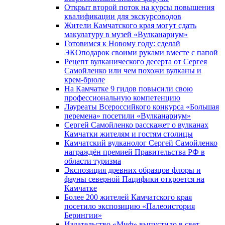
Открыт второй поток на курсы повышения
квалификации для экскурсоводов
Жители Камчатского края могут сдать
макулатуру в музей «Вулканариум»
Готовимся к Новому году: сделай
ЭКОподарок своими руками вместе с папой
Рецепт вулканического десерта от Сергея
Самойленко или чем похожи вулканы и
крем-брюле
На Камчатке 9 гидов повысили свою
профессиональную компетенцию
Лауреаты Всероссийкого конкурса «Большая
перемена» посетили «Вулканариум»
Сергей Самойленко расскажет о вулканах
Камчатки жителям и гостям столицы
Камчатский вулканолог Сергей Самойленко
награждён премией Правительства РФ в
области туризма
Экспозиция древних образцов флоры и
фауны северной Пацифики откроется на
Камчатке
Более 200 жителей Камчатского края
посетило экспозицию «Палеоистория
Берингии»
Издательство «Миф» выпустило в свет