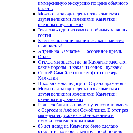
иммерсивную экскурсию по цене обычного
билета.
Можно ли за один день познакомиться с
двумя великими явлениями Камчатки:
океаном и вулканами?
Этот зал - один из самых любимых у наших
гостей.
Квест «Спасение планеты» - ваша миссия
начинается!
Апрель на Камчатке — особенное время.
Опала
Откуда мы знаем, где на Камчатке залегают
какие породы, и какая из сопок - вулкан?
Сергей Самойленко шлет фото с севера
Камчатки
Школьные экспедиции «Страна драконов»
Можно ли за один день познакомиться с
двумя великими явлениями Камчатки:
океаном и вулканами?
Рады сообщить о новом путешествии вместе
с Сергеем и Алёной Самойленко. В этот раз
мы едем за духовным обновлением и
историческими открытиями
85 лет назад на Камчатке было сделано
открытие, которое значительно обновило