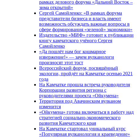
рамках делового форума «Дальний Восток –
зима открытий»
Сергей Самойленко: «В рамках форума
представители бизнеса и власть имеют
возможность обсуждать важные вопросы в
сфере формирования «зеленой» экономики»
Издательство «МИФ» готовит к публикации
книгу камчатского учёного Сергея
Самойленко
«Да пошлёт нам бог кошмарное
извержение!» — зачем вулканологи
произносят этот тост
Всероссийский форум, посвящённый
экологии, пройдёт на Камчатке осенью 2021
года
На Камчатке прошла встреча руководителя
Корпорации развития региона с
руководителями проекта «Ойкумена»
Территория под Авачинским вулканом
изменится
«Ойкумена» готова включиться в работу над
стратегией социально-экономического
развития Камчатского края
На Камчатке стартовал уникальный курс
«Популярная вулканология и краеведение»