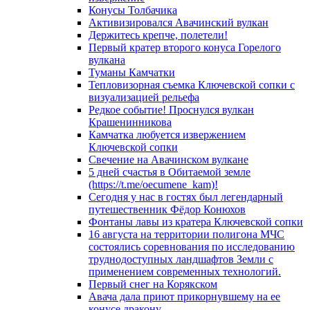
Конусы Толбачика
Активизировался Авачинский вулкан
Держитесь крепче, полетели!
Первый кратер второго конуса Горелого
вулкана
Туманы Камчатки
Тепловизорная съемка Ключевской сопки с
визуализацией рельефа
Редкое событие! Проснулся вулкан
Крашенинникова
Камчатка любуется извержением
Ключевской сопки
Свечение на Авачинском вулкане
5 дней счастья в Обитаемой земле
(https://t.me/oecumene_kam)!
Сегодня у нас в гостях был легендарный
путешественник Фёдор Конюхов
Фонтаны лавы из кратера Ключевской сопки
16 августа на территории полигона МЧС
состоялись соревнования по исследованию
труднодоступных ландшафтов Земли с
применением современных технологий.
Первый снег на Корякском
Авача дала приют прикорнувшему на ее
конусе дракону