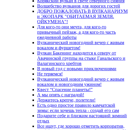
Корякский вулкан в свете северного сияния
Волшебство вулканов для дорогих гостей
ДОБРО ПОЖАЛОВАТЬ В ВУЛКАНАРИУМ
и ЭКОПАРК "ОБИТАЕМАЯ ЗЕМЛЯ.
ОЙКУМЕНА"!
Для кого-то они мечта, для кого-то
привычный пейзаж, а для кого-то часть
ежедневной работы
Вулканический новогодний вечер с живым
вокалом и фуршетом!
Вулкан Бакенинг находится к северу от
Авачинской группы на стыке Ганальского и
Валагинского хребтов
В новый год с новыми приключениями
Не теряемся!
Вулканический новогодний вечер с живым
вокалом и новогодним ужином!
Квест “Спасение планеты!”
А мы опять с наградой!
Держитесь крепче, полетели!
Есть одно простое правило камчатской
зимы: если хочешь тепла - создай его сам
Подарите себе и близким настоящий зимний
отдых
Все ищут, где хорошо отметить корпоратив,