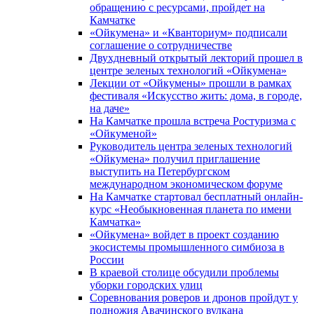
обращению с ресурсами, пройдет на
Камчатке
«Ойкумена» и «Кванториум» подписали
соглашение о сотрудничестве
Двухдневный открытый лекторий прошел в
центре зеленых технологий «Ойкумена»
Лекции от «Ойкумены» прошли в рамках
фестиваля «Искусство жить: дома, в городе,
на даче»
На Камчатке прошла встреча Ростуризма с
«Ойкуменой»
Руководитель центра зеленых технологий
«Ойкумена» получил приглашение
выступить на Петербургском
международном экономическом форуме
На Камчатке стартовал бесплатный онлайн-
курс «Необыкновенная планета по имени
Камчатка»
«Ойкумена» войдет в проект созданию
экосистемы промышленного симбиоза в
России
В краевой столице обсудили проблемы
уборки городских улиц
Соревнования роверов и дронов пройдут у
подножия Авачинского вулкана