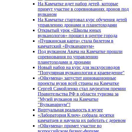
На Камчатке идет набор детей, которые
примут участие в соревнованиях дронов под
вулканом
На Камчатке стартовал курс обучения детей
управлению дронами и планетоходами
Открытый урок «Школы юных
вулканологов» прошел в центре города
«Пушкинская карта» стала билетом в
камчатский «Вулканариум»
Под вулканом Авача на Камчатке прошли
соревнования по управлению
планетоходами и дронами
Новый набор на курс для экскурсоводов
"Популярная вулканология и краеведение"
«Ойкумена» запустит инновационные
проекты вузов всей страны на Камчатке
Сергей Самойленко стал лауреатом премии
Правительства РФ в области туризма за
"Музей вулканов на Камчатке
"Вулканариум"!
Виртуальная реальность в музее
«Лаборатория Ключ» собрала десятки
камчатцев и научила их работать с деревом
«Ойкумена» примет участие во
всероссийском бизнес-форуме