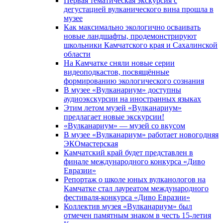
Первая тематическая экскурсия с
дегустацией вулканического вина прошла в
музее
Как максимально экологично осваивать
новые ландшафты, продемонстрируют
школьники Камчатского края и Сахалинской
области
На Камчатке сняли новые серии
видеоподкастов, посвящённые
формированию экологического сознания
В музее «Вулканариум» доступны
аудиоэкскурсии на иностранных языках
Этим летом музей «Вулканариум»
предлагает новые экскурсии!
«Вулканариум» — музей со вкусом
В музее «Вулканариум» работает новогодняя
ЭКОмастерская
Камчатский край будет представлен в
финале международного конкурса «Диво
Евразии»
Репортаж о школе юных вулканологов на
Камчатке стал лауреатом международного
фестиваля-конкурса «Диво Евразии»
Коллектив музея «Вулканариум» был
отмечен памятным знаком в честь 15-летия