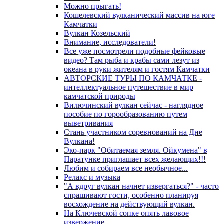
Можно прыгать!
Кошелевский вулканический массив на юге
Камчатки
Вулкан Козельский
Внимание, исследователи!
Все уже посмотрели подобные фейковые
видео? Там рыба и крабы сами лезут из
океана в руки жителям и гостям Камчатки
АВТОРСКИЕ ТУРЫ ПО КАМЧАТКЕ -
интеллектуальное путешествие в мир
камчатской природы
Вилючинский вулкан сейчас - наглядное
пособие по горообразованию путем
выветривания
Стань участником соревнований на Дне
Вулкана!
Эко-парк "Обитаемая земля. Ойкумена" в
Паратунке приглашает всех желающих!!!
Любим и собираем все необычное...
Релакс и музыка
"А вдруг вулкан начнет извергаться?" - часто
спрашивают гости, особенно планируя
восхождение на действующий вулкан.
На Ключевской сопке опять лавовое
извержение