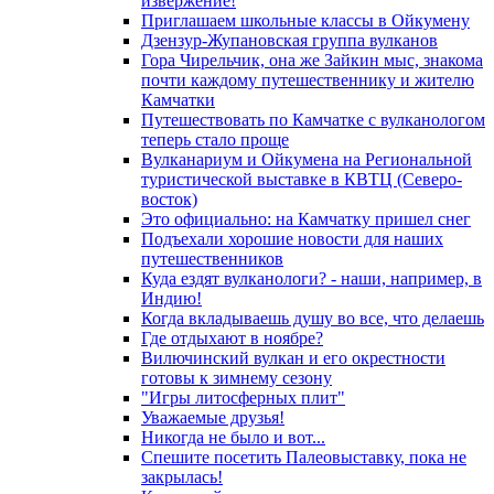
извержение!
Приглашаем школьные классы в Ойкумену
Дзензур-Жупановская группа вулканов
Гора Чирельчик, она же Зайкин мыс, знакома
почти каждому путешественнику и жителю
Камчатки
Путешествовать по Камчатке с вулканологом
теперь стало проще
Вулканариум и Ойкумена на Региональной
туристической выставке в КВТЦ (Северо-
восток)
Это официально: на Камчатку пришел снег
Подъехали хорошие новости для наших
путешественников
Куда ездят вулканологи? - наши, например, в
Индию!
Когда вкладываешь душу во все, что делаешь
Где отдыхают в ноябре?
Вилючинский вулкан и его окрестности
готовы к зимнему сезону
"Игры литосферных плит"
Уважаемые друзья!
Никогда не было и вот...
Спешите посетить Палеовыставку, пока не
закрылась!