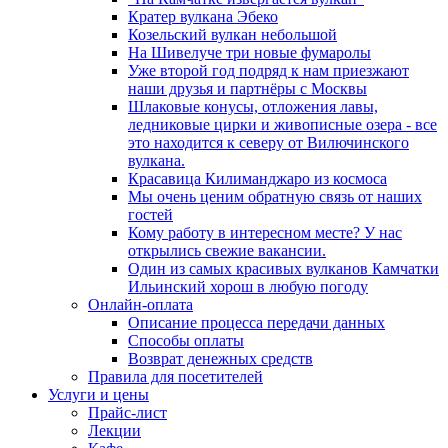
Кратер вулкана Эбеко
Козельский вулкан небольшой
На Шивелуче три новые фумаролы
Уже второй год подряд к нам приезжают
наши друзья и партнёры с Москвы
Шлаковые конусы, отложения лавы,
ледниковые цирки и живописные озера - все
это находится к северу от Вилючинского
вулкана.
Красавица Килиманджаро из космоса
Мы очень ценим обратную связь от наших
гостей
Кому работу в интересном месте? У нас
открылись свежие вакансии.
Один из самых красивых вулканов Камчатки
Ильинский хорош в любую погоду
Онлайн-оплата
Описание процесса передачи данных
Способы оплаты
Возврат денежных средств
Правила для посетителей
Услуги и цены
Прайс-лист
Лекции