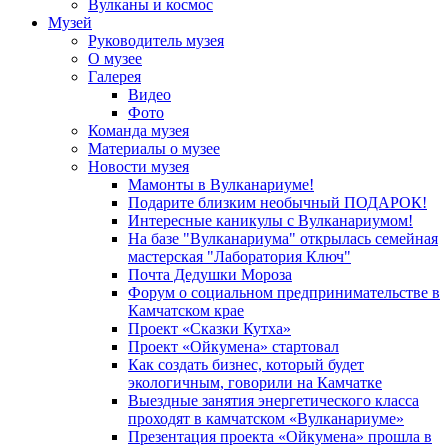
Вулканы и космос
Музей
Руководитель музея
О музее
Галерея
Видео
Фото
Команда музея
Материалы о музее
Новости музея
Мамонты в Вулканариуме!
Подарите близким необычный ПОДАРОК!
Интересные каникулы с Вулканариумом!
На базе "Вулканариума" открылась семейная
мастерская "Лаборатория Ключ"
Почта Дедушки Мороза
Форум о социальном предпринимательстве в
Камчатском крае
Проект «Сказки Кутха»
Проект «Ойкумена» стартовал
Как создать бизнес, который будет
экологичным, говорили на Камчатке
Выездные занятия энергетического класса
проходят в камчатском «Вулканариуме»
Презентация проекта «Ойкумена» прошла в