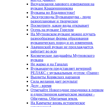
Визуализация лавового извержения на
вулкане Крашенинникова
Вулканы во Владивостоке!
Экскурсоводы Вулканариума - люди
разноплановые и творческие
Посмотрите, какие виды открывает
Осень на вулкане Горелом
На Мутновском вулкане можно изучать
разнообразные формы образования
вулканических пород и их изменения.
Авачинский вулкан не прохлаждается,
работает во всю
Космические ландшафты Мутновского
вулкана
Не жарко и на Ганалах
Вулканариум представляет вечерний
РЕЛАКС с музыкальным дуэтом «Грани»
Выцветы Корякских нарзанов
Сила желания дает результат
Делу - время
Отмечайте Новогодние праздники в первом
и единственном камчатском экопарке -
Ойкумена. Обитаемая земля.
На Камчатке вновь историческое