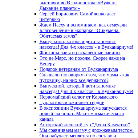
выставки во Владивостоке «Вулкан.
Дыхание планеты»
Сергей Борисович Самойленко дает
интервью
Ждем Пасху и вспоминаем, как отмечали
Благовещение в экопарке "Ойкумена.
Обитаемая земля".
Выпускной, который дети запомнят
навсегда! Для 4-х классов - в Вулканариуме!
Фонтаны лавы и раскаленные лавины
Это не Марс, но похоже. Скорее даже на
Венеру
Подарок ветеранам от Вулканариума
Слышали поговорку о том, что мамы - как
пуговицы, на них все держится?
Выпускной, который дети запомнят
навсегда! Для 4-х классов - в Вулканариуме!
Первомайский салют от Карымского
Тур, который оживляет сердце
В экспозиции Вулканариума запускается
новый экспонат: Макет магматического
канала
Авторский женский тур “Душа Камчатки”
Мы сравниваем магму с дрожжевым тестом.
Она набухает, меняется по составу и