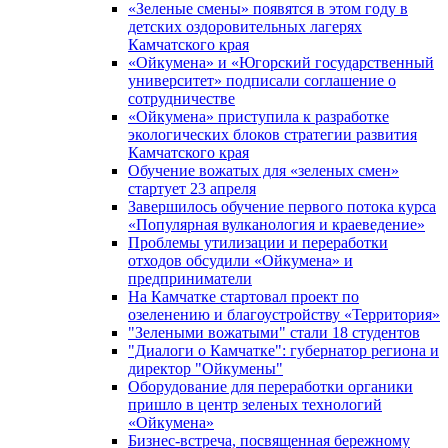
«Зеленые смены» появятся в этом году в
детских оздоровительных лагерях
Камчатского края
«Ойкумена» и «Югорский государственный
университет» подписали соглашение о
сотрудничестве
«Ойкумена» приступила к разработке
экологических блоков стратегии развития
Камчатского края
Обучение вожатых для «зеленых смен»
стартует 23 апреля
Завершилось обучение первого потока курса
«Популярная вулканология и краеведение»
Проблемы утилизации и переработки
отходов обсудили «Ойкумена» и
предприниматели
На Камчатке стартовал проект по
озеленению и благоустройству «Территория»
"Зелеными вожатыми" стали 18 студентов
"Диалоги о Камчатке": губернатор региона и
директор "Ойкумены"
Оборудование для переработки органики
пришло в центр зеленых технологий
«Ойкумена»
Бизнес-встреча, посвященная бережному