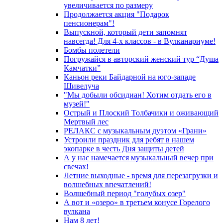
увеличивается по размеру
Продолжается акция "Подарок
пенсионерам"!
Выпускной, который дети запомнят
навсегда! Для 4-х классов - в Вулканариуме!
Бомбы полетели
Погружайся в авторский женский тур “Душа
Камчатки”
Каньон реки Байдарной на юго-западе
Шивелуча
"Мы добыли обсидиан! Хотим отдать его в
музей!"
Острый и Плоский Толбачики и оживающий
Мертвый лес
РЕЛАКС с музыкальным дуэтом «Грани»
Устроили праздник для ребят в нашем
экопарке в честь Дня защиты детей
А у нас намечается музыкальный вечер при
свечах!
Летние выходные - время для перезагрузки и
волшебных впечатлений!
Волшебный период "голубых озер"
А вот и «озеро» в третьем конусе Горелого
вулкана
Нам 8 лет!