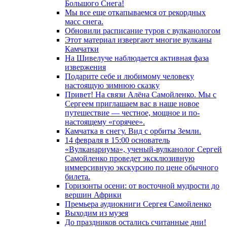
Большого Снега!
Мы все еще откапываемся от рекордных
масс снега.
Обновили расписание туров с вулканологом
Этот материал извергают многие вулканы
Камчатки
На Шивелуче наблюдается активная фаза
извержения
Подарите себе и любимому человеку
настоящую зимнюю сказку
Привет! На связи Алёна Самойленко. Мы с
Сергеем приглашаем вас в наше новое
путешествие — честное, мощное и по-
настоящему «горячее».
Камчатка в снегу. Вид с орбиты Земли.
14 февраля в 15:00 основатель
«Вулканариума», ученый-вулканолог Сергей
Самойленко проведет эксклюзивную
иммерсивную экскурсию по цене обычного
билета.
Горизонты осени: от восточной мудрости до
вершин Африки
Премьера аудиокниги Сергея Самойленко
Выходим из музея
До праздников остались считанные дни!