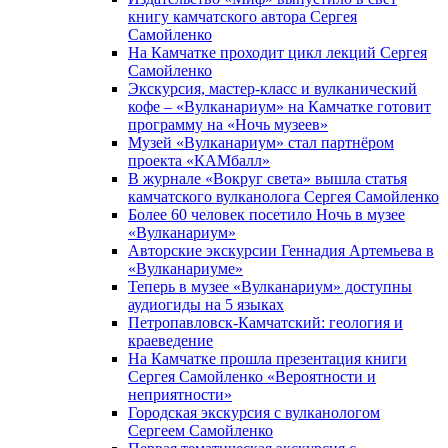
книгу камчатского автора Сергея
Самойленко
На Камчатке проходит цикл лекций Сергея
Самойленко
Экскурсия, мастер-класс и вулканический
кофе – «Вулканариум» на Камчатке готовит
программу на «Ночь музеев»
Музей «Вулканариум» стал партнёром
проекта «КАМбалл»
В журнале «Вокруг света» вышла статья
камчатского вулканолога Сергея Самойленко
Более 60 человек посетило Ночь в музее
«Вулканариум»
Авторские экскурсии Геннадия Артемьева в
«Вулканариуме»
Теперь в музее «Вулканариум» доступны
аудиогиды на 5 языках
Петропавловск-Камчатский: геология и
краеведение
На Камчатке прошла презентация книги
Сергея Самойленко «Вероятности и
неприятности»
Городская экскурсия с вулканологом
Сергеем Самойленко