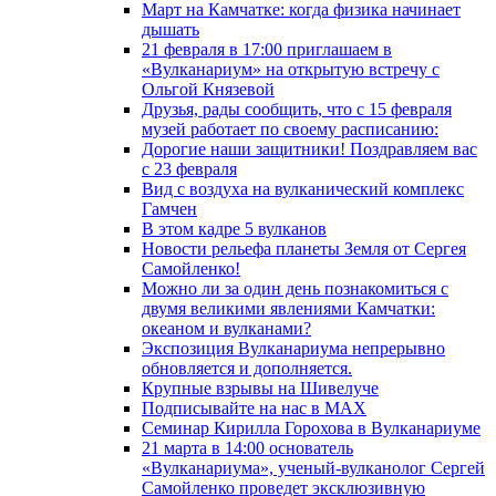
Март на Камчатке: когда физика начинает
дышать
21 февраля в 17:00 приглашаем в
«Вулканариум» на открытую встречу с
Ольгой Князевой
Друзья, рады сообщить, что с 15 февраля
музей работает по своему расписанию:
Дорогие наши защитники! Поздравляем вас
с 23 февраля
Вид с воздуха на вулканический комплекс
Гамчен
В этом кадре 5 вулканов
Новости рельефа планеты Земля от Сергея
Самойленко!
Можно ли за один день познакомиться с
двумя великими явлениями Камчатки:
океаном и вулканами?
Экспозиция Вулканариума непрерывно
обновляется и дополняется.
Крупные взрывы на Шивелуче
Подписывайте на нас в MAX
Семинар Кирилла Горохова в Вулканариуме
21 марта в 14:00 основатель
«Вулканариума», ученый-вулканолог Сергей
Самойленко проведет эксклюзивную