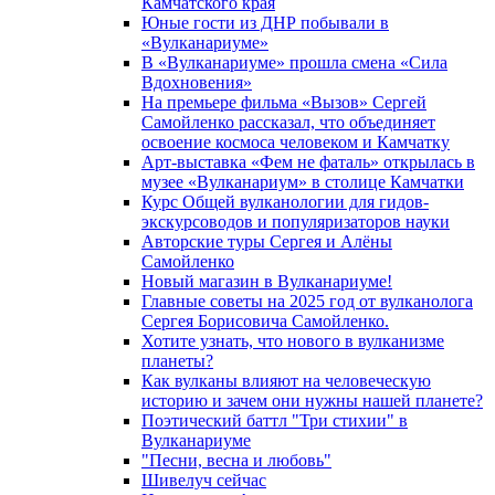
Камчатского края
Юные гости из ДНР побывали в
«Вулканариумe»
В «Вулканариуме» прошла смена «Сила
Вдохновения»
На премьере фильма «Вызов» Сергей
Самойленко рассказал, что объединяет
освоение космоса человеком и Камчатку
Арт-выставка «Фем не фаталь» открылась в
музее «Вулканариум» в столице Камчатки
Курс Общей вулканологии для гидов-
экскурсоводов и популяризаторов науки
Авторские туры Сергея и Алёны
Самойленко
Новый магазин в Вулканариуме!
Главные советы на 2025 год от вулканолога
Сергея Борисовича Самойленко.
Хотите узнать, что нового в вулканизме
планеты?
Как вулканы влияют на человеческую
историю и зачем они нужны нашей планете?
Поэтический баттл "Три стихии" в
Вулканариуме
"Песни, весна и любовь"
Шивелуч сейчас