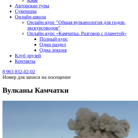
Кафе
Авторские туры
Сувениры
Онлайн-школа
Онлайн-курс "Общая вулканология для гидов-
экскурсоводов"
Онлайн-курс «Камчатка. Разговор с планетой»
Полный курс
Один раздел
Одна лекция
Клуб друзей
Контакты
8 963 832-02-02
Номер для записи на посещение
Вулканы Камчатки