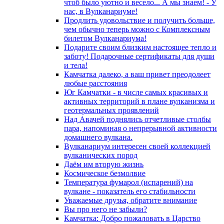
чтоб было уютно и весело... А мы знаем! - У
нас, в Вулканариуме!
Продлить удовольствие и получить больше,
чем обычно теперь можно с Комплексным
билетом Вулканариума!
Подарите своим близким настоящее тепло и
заботу! Подарочные сертификаты для души
и тела!
Камчатка далеко, а ваш привет преодолеет
любые расстояния
Юг Камчатки - в числе самых красивых и
активных территорий в плане вулканизма и
геотермальных проявлений
Над Авачей поднялись отчетливые столбы
пара, напоминая о непрерывной активности
домашнего вулкана.
Вулканариум интересен своей коллекцией
вулканических пород
Даём им вторую жизнь
Космическое безмолвие
Температура фумарол (испарений) на
вулкане - показатель его стабильности
Уважаемые друзья, обратите внимание
Вы про него не забыли?
Камчатка: Добро пожаловать в Царство