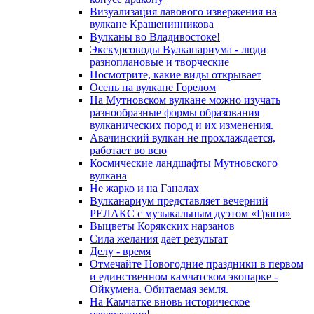
Визуализация лавового извержения на
вулкане Крашенинникова
Вулканы во Владивостоке!
Экскурсоводы Вулканариума - люди
разноплановые и творческие
Посмотрите, какие виды открывает
Осень на вулкане Горелом
На Мутновском вулкане можно изучать
разнообразные формы образования
вулканических пород и их изменения.
Авачинский вулкан не прохлаждается,
работает во всю
Космические ландшафты Мутновского
вулкана
Не жарко и на Ганалах
Вулканариум представляет вечерний
РЕЛАКС с музыкальным дуэтом «Грани»
Выцветы Корякских нарзанов
Сила желания дает результат
Делу - время
Отмечайте Новогодние праздники в первом
и единственном камчатском экопарке -
Ойкумена. Обитаемая земля.
На Камчатке вновь историческое