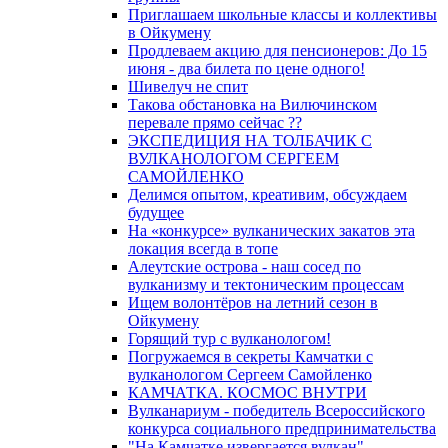
Приглашаем школьные классы и коллективы
в Ойкумену
Продлеваем акцию для пенсионеров: До 15
июня - два билета по цене одного!
Шивелуч не спит
Такова обстановка на Вилючинском
перевале прямо сейчас ??
ЭКСПЕДИЦИЯ НА ТОЛБАЧИК С
ВУЛКАНОЛОГОМ СЕРГЕЕМ
САМОЙЛЕНКО
Делимся опытом, креативим, обсуждаем
будущее
На «конкурсе» вулканических закатов эта
локация всегда в топе
Алеутские острова - наш сосед по
вулканизму и тектоническим процессам
Ищем волонтёров на летний сезон в
Ойкумену
Горящий тур с вулканологом!
Погружаемся в секреты Камчатки с
вулканологом Сергеем Самойленко
КАМЧАТКА. КОСМОС ВНУТРИ
Вулканариум - победитель Всероссийского
конкурса социального предпринимательства
"На Камчатке извергается вулкан"