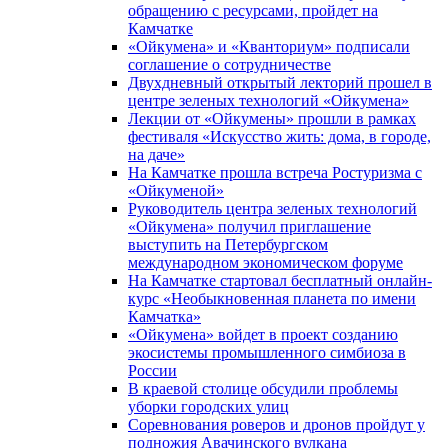
обращению с ресурсами, пройдет на
Камчатке
«Ойкумена» и «Кванториум» подписали
соглашение о сотрудничестве
Двухдневный открытый лекторий прошел в
центре зеленых технологий «Ойкумена»
Лекции от «Ойкумены» прошли в рамках
фестиваля «Искусство жить: дома, в городе,
на даче»
На Камчатке прошла встреча Ростуризма с
«Ойкуменой»
Руководитель центра зеленых технологий
«Ойкумена» получил приглашение
выступить на Петербургском
международном экономическом форуме
На Камчатке стартовал бесплатный онлайн-
курс «Необыкновенная планета по имени
Камчатка»
«Ойкумена» войдет в проект созданию
экосистемы промышленного симбиоза в
России
В краевой столице обсудили проблемы
уборки городских улиц
Соревнования роверов и дронов пройдут у
подножия Авачинского вулкана