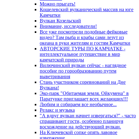
Можно прыгать!
Кошелевский вулканический массив на юге
Камчатки
Вулкан Козельский
Внимание, исследователи!
Все уже посмотрели подобные фейковые
видео? Там рыба и крабы сами лезут из
океана в руки жителям и гостям Камчатки
АВТОРСКИЕ ТУРЫ ПО КАМЧАТКЕ -
интеллектуальное путешествие в мир
камчатской природы
Вилючинский вулкан сейчас - наглядное
пособие по горообразованию путем
выветривания
Стань участником соревнований на Дне
Вулкана!
Эко-парк "Обитаемая земля. Ойкумена" в
Паратунке приглашает всех желающих!!!
Любим и собираем все необычное...
Релакс и музыка
"А вдруг вулкан начнет извергаться?" - часто
спрашивают гости, особенно планируя
восхождение на действующий вулкан.
На Ключевской сопке опять лавовое
извержение