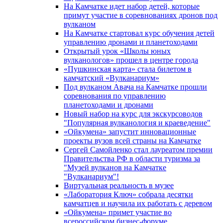
На Камчатке идет набор детей, которые
примут участие в соревнованиях дронов под
вулканом
На Камчатке стартовал курс обучения детей
управлению дронами и планетоходами
Открытый урок «Школы юных
вулканологов» прошел в центре города
«Пушкинская карта» стала билетом в
камчатский «Вулканариум»
Под вулканом Авача на Камчатке прошли
соревнования по управлению
планетоходами и дронами
Новый набор на курс для экскурсоводов
"Популярная вулканология и краеведение"
«Ойкумена» запустит инновационные
проекты вузов всей страны на Камчатке
Сергей Самойленко стал лауреатом премии
Правительства РФ в области туризма за
"Музей вулканов на Камчатке
"Вулканариум"!
Виртуальная реальность в музее
«Лаборатория Ключ» собрала десятки
камчатцев и научила их работать с деревом
«Ойкумена» примет участие во
всероссийском бизнес-форуме