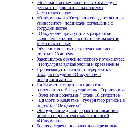
«Зеленые смены» появятся в этом году в
детских оздоровительных лагерях
Камчатского края
«Ойкумена» и «Югорский государственный
университет» подписали соглашение о
сотрудничестве
«Ойкумена» приступила к разработке
экологических блоков стратегии развития
Камчатского края
Обучение вожатых для «зеленых смен»
стартует 23 апреля
Завершилось обучение первого потока курса
«Популярная вулканология и краеведение»
Проблемы утилизации и переработки
отходов обсудили «Ойкумена» и
предприниматели
На Камчатке стартовал проект по
озеленению и благоустройству «Территория»
"Зелеными вожатыми" стали 18 студентов
"Диалоги о Камчатке": губернатор региона и
директор "Ойкумены"
Оборудование для переработки органики
пришло в центр зеленых технологий
«Ойкумена»
Бизнес-встреча, посвященная бережному