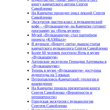
книгу камчатского автора Сергея
Самойленко
На Камчатке проходит цикл лекций Сергея
Самойленко
Экскурсия, мастер-класс и вулканический
кофе – «Вулканариум» на Камчатке готовит
программу на «Ночь музеев»
Музей «Вулканариум» стал партнёром
проекта «КАМбалл»
В журнале «Вокруг света» вышла статья
камчатского вулканолога Сергея Самойленко
Более 60 человек посетило Ночь в музее
«Вулканариум»
Авторские экскурсии Геннадия Артемьева в
«Вулканариуме»
Теперь в музее «Вулканариум» доступны
аудиогиды на 5 языках
Петропавловск-Камчатский: геология и
краеведение
На Камчатке прошла презентация книги
Сергея Самойленко «Вероятности и
неприятности»
Городская экскурсия с вулканологом
Сергеем Самойленко