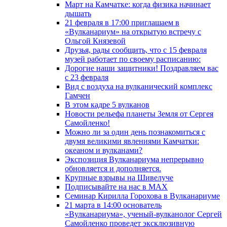
Март на Камчатке: когда физика начинает
дышать
21 февраля в 17:00 приглашаем в
«Вулканариум» на открытую встречу с
Ольгой Князевой
Друзья, рады сообщить, что с 15 февраля
музей работает по своему расписанию:
Дорогие наши защитники! Поздравляем вас
с 23 февраля
Вид с воздуха на вулканический комплекс
Гамчен
В этом кадре 5 вулканов
Новости рельефа планеты Земля от Сергея
Самойленко!
Можно ли за один день познакомиться с
двумя великими явлениями Камчатки:
океаном и вулканами?
Экспозиция Вулканариума непрерывно
обновляется и дополняется.
Крупные взрывы на Шивелуче
Подписывайте на нас в MAX
Семинар Кирилла Горохова в Вулканариуме
21 марта в 14:00 основатель
«Вулканариума», ученый-вулканолог Сергей
Самойленко проведет эксклюзивную