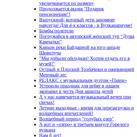
увеличивается по размеру
Продолжается акция "Подарок
пенсионерам"!
Выпускной, который дети запомнят
навсегда! Для 4-х классов - в Вулканариуме!
Бомбы полетели
Погружайся в авторский женский тур “Душа
Камчатки”
Каньон реки Байдарной на юго-западе
Шивелуча
"Мы добыли обсидиан! Хотим отдать его в
музей!"
Острый и Плоский Толбачики и оживающий
Мертвый лес
РЕЛАКС с музыкальным дуэтом «Грани»
Устроили праздник для ребят в нашем
экопарке в честь Дня защиты детей
А у нас намечается музыкальный вечер при
свечах!
Летние выходные - время для перезагрузки и
волшебных впечатлений!
Волшебный период "голубых озер"
А вот и «озеро» в третьем конусе Горелого
вулкана
Нам 8 лет!