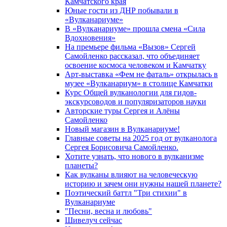
Камчатского края
Юные гости из ДНР побывали в
«Вулканариумe»
В «Вулканариуме» прошла смена «Сила
Вдохновения»
На премьере фильма «Вызов» Сергей
Самойленко рассказал, что объединяет
освоение космоса человеком и Камчатку
Арт-выставка «Фем не фаталь» открылась в
музее «Вулканариум» в столице Камчатки
Курс Общей вулканологии для гидов-
экскурсоводов и популяризаторов науки
Авторские туры Сергея и Алёны
Самойленко
Новый магазин в Вулканариуме!
Главные советы на 2025 год от вулканолога
Сергея Борисовича Самойленко.
Хотите узнать, что нового в вулканизме
планеты?
Как вулканы влияют на человеческую
историю и зачем они нужны нашей планете?
Поэтический баттл "Три стихии" в
Вулканариуме
"Песни, весна и любовь"
Шивелуч сейчас