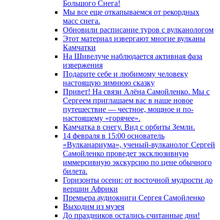
Большого Снега!
Мы все еще откапываемся от рекордных
масс снега.
Обновили расписание туров с вулканологом
Этот материал извергают многие вулканы
Камчатки
На Шивелуче наблюдается активная фаза
извержения
Подарите себе и любимому человеку
настоящую зимнюю сказку
Привет! На связи Алёна Самойленко. Мы с
Сергеем приглашаем вас в наше новое
путешествие — честное, мощное и по-
настоящему «горячее».
Камчатка в снегу. Вид с орбиты Земли.
14 февраля в 15:00 основатель
«Вулканариума», ученый-вулканолог Сергей
Самойленко проведет эксклюзивную
иммерсивную экскурсию по цене обычного
билета.
Горизонты осени: от восточной мудрости до
вершин Африки
Премьера аудиокниги Сергея Самойленко
Выходим из музея
До праздников остались считанные дни!