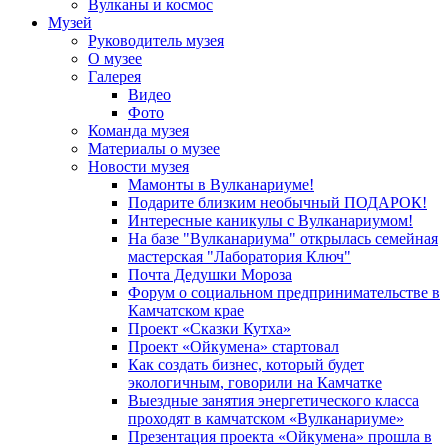
Вулканы и космос
Музей
Руководитель музея
О музее
Галерея
Видео
Фото
Команда музея
Материалы о музее
Новости музея
Мамонты в Вулканариуме!
Подарите близким необычный ПОДАРОК!
Интересные каникулы с Вулканариумом!
На базе "Вулканариума" открылась семейная
мастерская "Лаборатория Ключ"
Почта Дедушки Мороза
Форум о социальном предпринимательстве в
Камчатском крае
Проект «Сказки Кутха»
Проект «Ойкумена» стартовал
Как создать бизнес, который будет
экологичным, говорили на Камчатке
Выездные занятия энергетического класса
проходят в камчатском «Вулканариуме»
Презентация проекта «Ойкумена» прошла в