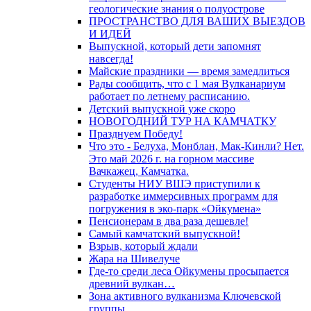
геологические знания о полуострове
ПРОСТРАНСТВО ДЛЯ ВАШИХ ВЫЕЗДОВ
И ИДЕЙ
Выпускной, который дети запомнят
навсегда!
Майские праздники — время замедлиться
Рады сообщить, что с 1 мая Вулканариум
работает по летнему расписанию.
Детский выпускной уже скоро
НОВОГОДНИЙ ТУР НА КАМЧАТКУ
Празднуем Победу!
Что это - Белуха, Монблан, Мак-Кинли? Нет.
Это май 2026 г. на горном массиве
Вачкажец, Камчатка.
Студенты НИУ ВШЭ приступили к
разработке иммерсивных программ для
погружения в эко-парк «Ойкумена»
Пенсионерам в два раза дешевле!
Самый камчатский выпускной!
Взрыв, который ждали
Жара на Шивелуче
Где-то среди леса Ойкумены просыпается
древний вулкан…
Зона активного вулканизма Ключевской
группы