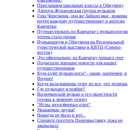
извержение!
Приглашаем школьные классы в Ойкумену
Дзензур-Жупановская группа вулканов
Гора Чирельчик, она же Зайкин мыс, знакома
почти каждому путешественнику и жителю
Камчатки
Путешествовать по Камчатке с вулканологом
теперь стало проще
Вулканариум и Ойкумена на Региональной
туристической выставке в КВТЦ (Северо-
восток)
Это официально: на Камчатку пришел снег
Подъехали хорошие новости для наших
путешественников
Куда ездят вулканологи? - наши, например, в
Индию!
Когда вкладываешь душу во все, что делаешь
Где отдыхают в ноябре?
Вилючинский вулкан и его окрестности
готовы к зимнему сезону
"Игры литосферных плит"
Уважаемые друзья!
Никогда не было и вот...
Спешите посетить Палеовыставку, пока не
закрылась!