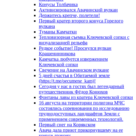
Конусы Толбачика
Активизировался Авачинский вулкан
Держитесь крепче, полетели!
Первый кратер второго конуса Горелого
вулкана
Туманы Камчатки
Тепловизорная съемка Ключевской сопки с
визуализацией рельефа
Редкое событие! Проснулся вулкан
Крашенинникова
Камчатка любуется извержением
Ключевской сопки
Свечение на Авачинском вулкане
5 дней счастья в Обитаемой земле
(https://t.me/oecumene_kam)!
Сегодня у нас в гостях был легендарный
путешественник Фёдор Конюхов
Фонтаны лавы из кратера Ключевской сопки
16 августа на территории полигона МЧС
состоялись соревнования по исследованию
труднодоступных ландшафтов Земли с
применением современных технологий.
Первый снег на Корякском
Авача дала приют прикорнувшему на ее
конусе дракону