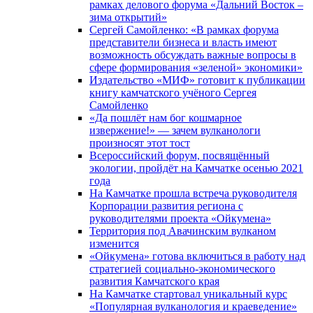
рамках делового форума «Дальний Восток –
зима открытий»
Сергей Самойленко: «В рамках форума
представители бизнеса и власть имеют
возможность обсуждать важные вопросы в
сфере формирования «зеленой» экономики»
Издательство «МИФ» готовит к публикации
книгу камчатского учёного Сергея
Самойленко
«Да пошлёт нам бог кошмарное
извержение!» — зачем вулканологи
произносят этот тост
Всероссийский форум, посвящённый
экологии, пройдёт на Камчатке осенью 2021
года
На Камчатке прошла встреча руководителя
Корпорации развития региона с
руководителями проекта «Ойкумена»
Территория под Авачинским вулканом
изменится
«Ойкумена» готова включиться в работу над
стратегией социально-экономического
развития Камчатского края
На Камчатке стартовал уникальный курс
«Популярная вулканология и краеведение»