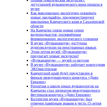
Первая тематическая экскурсия с
дегустацией вулканического вина прошла в
музее
Как максимально экологично осваивать
новые ландшафты, продемонстрируют
школьники Камчатского края и Сахалинской
области
На Камчатке сняли новые серии
видеоподкастов, посвящённые
формированию экологического сознания
В музее «Вулканариум» доступны
аудиоэкскурсии на иностранных языках
Этим летом музей «Вулканариум»
предлагает новые экскурсии!
«Вулканариум» — музей со вкусом
В музее «Вулканариум» работает новогодняя
ЭКОмастерская
Камчатский край будет представлен в
финале международного конкурса «Диво
Евразии»
Репортаж о школе юных вулканологов на
Камчатке стал лауреатом международного
фестиваля-конкурса «Диво Евразии»
Коллектив музея «Вулканариум» был
отмечен памятным знаком в честь 15-летия