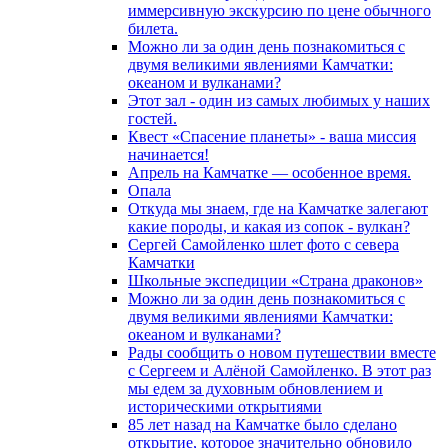
иммерсивную экскурсию по цене обычного
билета.
Можно ли за один день познакомиться с
двумя великими явлениями Камчатки:
океаном и вулканами?
Этот зал - один из самых любимых у наших
гостей.
Квест «Спасение планеты» - ваша миссия
начинается!
Апрель на Камчатке — особенное время.
Опала
Откуда мы знаем, где на Камчатке залегают
какие породы, и какая из сопок - вулкан?
Сергей Самойленко шлет фото с севера
Камчатки
Школьные экспедиции «Страна драконов»
Можно ли за один день познакомиться с
двумя великими явлениями Камчатки:
океаном и вулканами?
Рады сообщить о новом путешествии вместе
с Сергеем и Алёной Самойленко. В этот раз
мы едем за духовным обновлением и
историческими открытиями
85 лет назад на Камчатке было сделано
открытие, которое значительно обновило