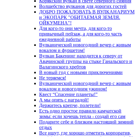
Корякский вулкан в свете северного сияния
Волшебство вулканов для дорогих гостей
ДОБРО ПОЖАЛОВАТЬ В ВУЛКАНАРИУМ
и ЭКОПАРК "ОБИТАЕМАЯ ЗЕМЛЯ.
ОЙКУМЕНА"!
Для кого-то они мечта, для кого-то
привычный пейзаж, а для кого-то часть
ежедневной работы
Вулканический новогодний вечер с живым
вокалом и фуршетом!
Вулкан Бакенинг находится к северу от
Авачинской группы на стыке Ганальского и
Валагинского хребтов
В новый год с новыми приключениями
Не теряемся!
Вулканический новогодний вечер с живым
вокалом и новогодним ужином!
Квест “Спасение планеты!”
А мы опять с наградой!
Держитесь крепче, полетели!
Есть одно простое правило камчатской
зимы: если хочешь тепла - создай его сам
Подарите себе и близким настоящий зимний
отдых
Все ищут, где хорошо отметить корпоратив,