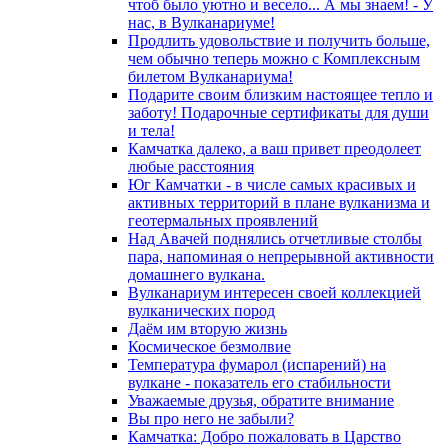
чтоб было уютно и весело... А мы знаем! - У
нас, в Вулканариуме!
Продлить удовольствие и получить больше,
чем обычно теперь можно с Комплексным
билетом Вулканариума!
Подарите своим близким настоящее тепло и
заботу! Подарочные сертификаты для души
и тела!
Камчатка далеко, а ваш привет преодолеет
любые расстояния
Юг Камчатки - в числе самых красивых и
активных территорий в плане вулканизма и
геотермальных проявлений
Над Авачей поднялись отчетливые столбы
пара, напоминая о непрерывной активности
домашнего вулкана.
Вулканариум интересен своей коллекцией
вулканических пород
Даём им вторую жизнь
Космическое безмолвие
Температура фумарол (испарений) на
вулкане - показатель его стабильности
Уважаемые друзья, обратите внимание
Вы про него не забыли?
Камчатка: Добро пожаловать в Царство