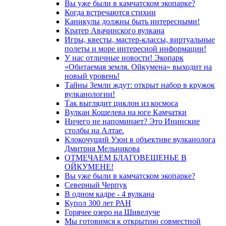
Вы уже были в камчатском экопарке?
Когда встречаются стихии
Каникулы должны быть интересными!
Кратер Авачинского вулкана
Игры, квесты, мастер-классы, виртуальные
полеты и море интересной информации!
У нас отличные новости! Экопарк
«Обитаемая земля. Ойкумена» выходит на
новый уровень!
Тайны Земли ждут: открыт набор в кружок
вулканологии!
Так выглядит циклон из космоса
Вулкан Кошелева на юге Камчатки
Ничего не напоминает? Это Ининские
столбы на Алтае.
Клокочущий Узон в объективе вулканолога
Дмитрия Мельникова
ОТМЕЧАЕМ БЛАГОВЕЩЕНЬЕ В
ОЙКУМЕНЕ!
Вы уже были в камчатском экопарке?
Северный Черпук
В одном кадре - 4 вулкана
Купол 300 лет РАН
Горячее озеро на Шивелуче
Мы готовимся к открытию совместной