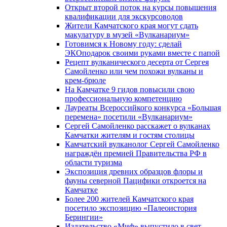
Открыт второй поток на курсы повышения
квалификации для экскурсоводов
Жители Камчатского края могут сдать
макулатуру в музей «Вулканариум»
Готовимся к Новому году: сделай
ЭКОподарок своими руками вместе с папой
Рецепт вулканического десерта от Сергея
Самойленко или чем похожи вулканы и
крем-брюле
На Камчатке 9 гидов повысили свою
профессиональную компетенцию
Лауреаты Всероссийкого конкурса «Большая
перемена» посетили «Вулканариум»
Сергей Самойленко расскажет о вулканах
Камчатки жителям и гостям столицы
Камчатский вулканолог Сергей Самойленко
награждён премией Правительства РФ в
области туризма
Экспозиция древних образцов флоры и
фауны северной Пацифики откроется на
Камчатке
Более 200 жителей Камчатского края
посетило экспозицию «Палеоистория
Берингии»
Издательство «Миф» выпустило в свет