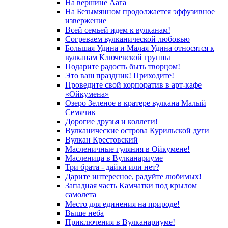
На вершине Аага
На Безымянном продолжается эффузивное
извержение
Всей семьей идем к вулканам!
Согреваем вулканической любовью
Большая Удина и Малая Удина относятся к
вулканам Ключевской группы
Подарите радость быть творцом!
Это ваш праздник! Приходите!
Проведите свой корпоратив в арт-кафе
«Ойкумена»
Озеро Зеленое в кратере вулкана Малый
Семячик
Дорогие друзья и коллеги!
Вулканические острова Курильской дуги
Вулкан Крестовский
Масленичные гуляния в Ойкумене!
Масленица в Вулканариуме
Три брата - дайки или нет?
Дарите интересное, радуйте любимых!
Западная часть Камчатки под крылом
самолета
Место для единения на природе!
Выше неба
Приключения в Вулканариуме!