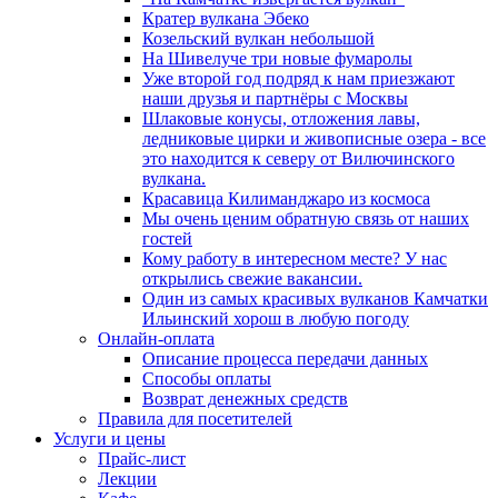
Кратер вулкана Эбеко
Козельский вулкан небольшой
На Шивелуче три новые фумаролы
Уже второй год подряд к нам приезжают
наши друзья и партнёры с Москвы
Шлаковые конусы, отложения лавы,
ледниковые цирки и живописные озера - все
это находится к северу от Вилючинского
вулкана.
Красавица Килиманджаро из космоса
Мы очень ценим обратную связь от наших
гостей
Кому работу в интересном месте? У нас
открылись свежие вакансии.
Один из самых красивых вулканов Камчатки
Ильинский хорош в любую погоду
Онлайн-оплата
Описание процесса передачи данных
Способы оплаты
Возврат денежных средств
Правила для посетителей
Услуги и цены
Прайс-лист
Лекции