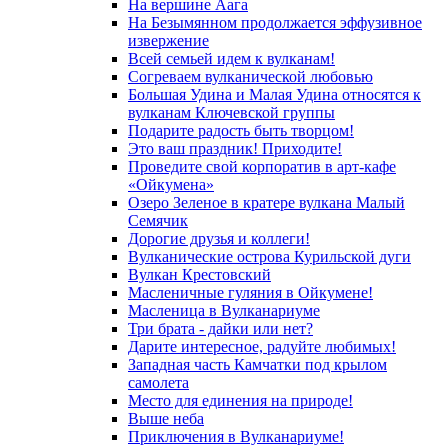
На вершине Аага
На Безымянном продолжается эффузивное
извержение
Всей семьей идем к вулканам!
Согреваем вулканической любовью
Большая Удина и Малая Удина относятся к
вулканам Ключевской группы
Подарите радость быть творцом!
Это ваш праздник! Приходите!
Проведите свой корпоратив в арт-кафе
«Ойкумена»
Озеро Зеленое в кратере вулкана Малый
Семячик
Дорогие друзья и коллеги!
Вулканические острова Курильской дуги
Вулкан Крестовский
Масленичные гуляния в Ойкумене!
Масленица в Вулканариуме
Три брата - дайки или нет?
Дарите интересное, радуйте любимых!
Западная часть Камчатки под крылом
самолета
Место для единения на природе!
Выше неба
Приключения в Вулканариуме!