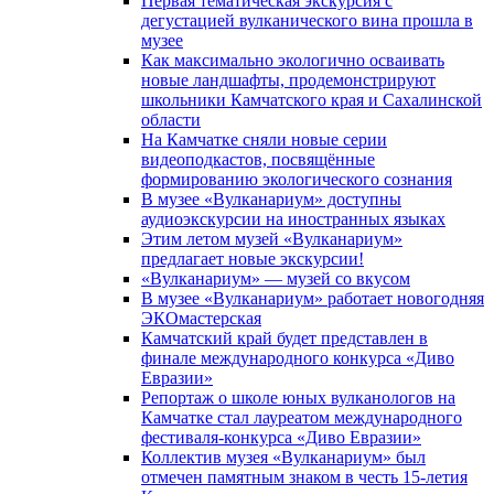
Первая тематическая экскурсия с
дегустацией вулканического вина прошла в
музее
Как максимально экологично осваивать
новые ландшафты, продемонстрируют
школьники Камчатского края и Сахалинской
области
На Камчатке сняли новые серии
видеоподкастов, посвящённые
формированию экологического сознания
В музее «Вулканариум» доступны
аудиоэкскурсии на иностранных языках
Этим летом музей «Вулканариум»
предлагает новые экскурсии!
«Вулканариум» — музей со вкусом
В музее «Вулканариум» работает новогодняя
ЭКОмастерская
Камчатский край будет представлен в
финале международного конкурса «Диво
Евразии»
Репортаж о школе юных вулканологов на
Камчатке стал лауреатом международного
фестиваля-конкурса «Диво Евразии»
Коллектив музея «Вулканариум» был
отмечен памятным знаком в честь 15-летия