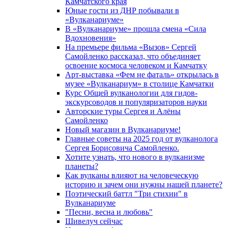
Камчатского края
Юные гости из ДНР побывали в
«Вулканариумe»
В «Вулканариуме» прошла смена «Сила
Вдохновения»
На премьере фильма «Вызов» Сергей
Самойленко рассказал, что объединяет
освоение космоса человеком и Камчатку
Арт-выставка «Фем не фаталь» открылась в
музее «Вулканариум» в столице Камчатки
Курс Общей вулканологии для гидов-
экскурсоводов и популяризаторов науки
Авторские туры Сергея и Алёны
Самойленко
Новый магазин в Вулканариуме!
Главные советы на 2025 год от вулканолога
Сергея Борисовича Самойленко.
Хотите узнать, что нового в вулканизме
планеты?
Как вулканы влияют на человеческую
историю и зачем они нужны нашей планете?
Поэтический баттл "Три стихии" в
Вулканариуме
"Песни, весна и любовь"
Шивелуч сейчас