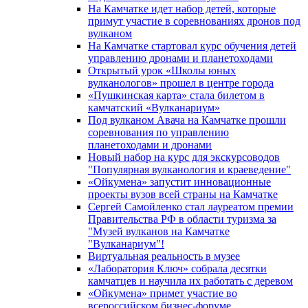
На Камчатке идет набор детей, которые
примут участие в соревнованиях дронов под
вулканом
На Камчатке стартовал курс обучения детей
управлению дронами и планетоходами
Открытый урок «Школы юных
вулканологов» прошел в центре города
«Пушкинская карта» стала билетом в
камчатский «Вулканариум»
Под вулканом Авача на Камчатке прошли
соревнования по управлению
планетоходами и дронами
Новый набор на курс для экскурсоводов
"Популярная вулканология и краеведение"
«Ойкумена» запустит инновационные
проекты вузов всей страны на Камчатке
Сергей Самойленко стал лауреатом премии
Правительства РФ в области туризма за
"Музей вулканов на Камчатке
"Вулканариум"!
Виртуальная реальность в музее
«Лаборатория Ключ» собрала десятки
камчатцев и научила их работать с деревом
«Ойкумена» примет участие во
всероссийском бизнес-форуме