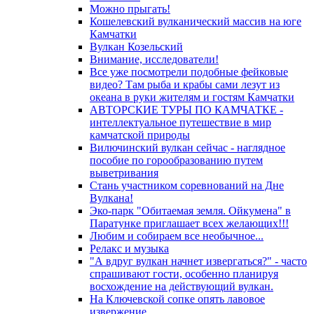
Можно прыгать!
Кошелевский вулканический массив на юге
Камчатки
Вулкан Козельский
Внимание, исследователи!
Все уже посмотрели подобные фейковые
видео? Там рыба и крабы сами лезут из
океана в руки жителям и гостям Камчатки
АВТОРСКИЕ ТУРЫ ПО КАМЧАТКЕ -
интеллектуальное путешествие в мир
камчатской природы
Вилючинский вулкан сейчас - наглядное
пособие по горообразованию путем
выветривания
Стань участником соревнований на Дне
Вулкана!
Эко-парк "Обитаемая земля. Ойкумена" в
Паратунке приглашает всех желающих!!!
Любим и собираем все необычное...
Релакс и музыка
"А вдруг вулкан начнет извергаться?" - часто
спрашивают гости, особенно планируя
восхождение на действующий вулкан.
На Ключевской сопке опять лавовое
извержение