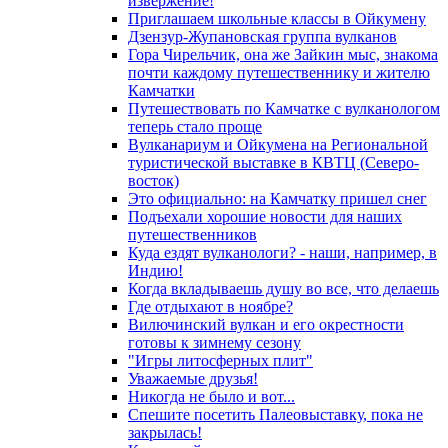
извержение!
Приглашаем школьные классы в Ойкумену
Дзензур-Жупановская группа вулканов
Гора Чирельчик, она же Зайкин мыс, знакома
почти каждому путешественнику и жителю
Камчатки
Путешествовать по Камчатке с вулканологом
теперь стало проще
Вулканариум и Ойкумена на Региональной
туристической выставке в КВТЦ (Северо-
восток)
Это официально: на Камчатку пришел снег
Подъехали хорошие новости для наших
путешественников
Куда ездят вулканологи? - наши, например, в
Индию!
Когда вкладываешь душу во все, что делаешь
Где отдыхают в ноябре?
Вилючинский вулкан и его окрестности
готовы к зимнему сезону
"Игры литосферных плит"
Уважаемые друзья!
Никогда не было и вот...
Спешите посетить Палеовыставку, пока не
закрылась!