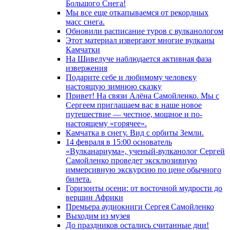
Большого Снега!
Мы все еще откапываемся от рекордных
масс снега.
Обновили расписание туров с вулканологом
Этот материал извергают многие вулканы
Камчатки
На Шивелуче наблюдается активная фаза
извержения
Подарите себе и любимому человеку
настоящую зимнюю сказку
Привет! На связи Алёна Самойленко. Мы с
Сергеем приглашаем вас в наше новое
путешествие — честное, мощное и по-
настоящему «горячее».
Камчатка в снегу. Вид с орбиты Земли.
14 февраля в 15:00 основатель
«Вулканариума», ученый-вулканолог Сергей
Самойленко проведет эксклюзивную
иммерсивную экскурсию по цене обычного
билета.
Горизонты осени: от восточной мудрости до
вершин Африки
Премьера аудиокниги Сергея Самойленко
Выходим из музея
До праздников остались считанные дни!