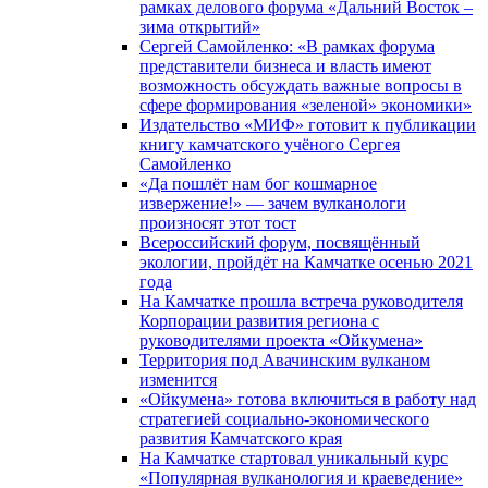
рамках делового форума «Дальний Восток –
зима открытий»
Сергей Самойленко: «В рамках форума
представители бизнеса и власть имеют
возможность обсуждать важные вопросы в
сфере формирования «зеленой» экономики»
Издательство «МИФ» готовит к публикации
книгу камчатского учёного Сергея
Самойленко
«Да пошлёт нам бог кошмарное
извержение!» — зачем вулканологи
произносят этот тост
Всероссийский форум, посвящённый
экологии, пройдёт на Камчатке осенью 2021
года
На Камчатке прошла встреча руководителя
Корпорации развития региона с
руководителями проекта «Ойкумена»
Территория под Авачинским вулканом
изменится
«Ойкумена» готова включиться в работу над
стратегией социально-экономического
развития Камчатского края
На Камчатке стартовал уникальный курс
«Популярная вулканология и краеведение»