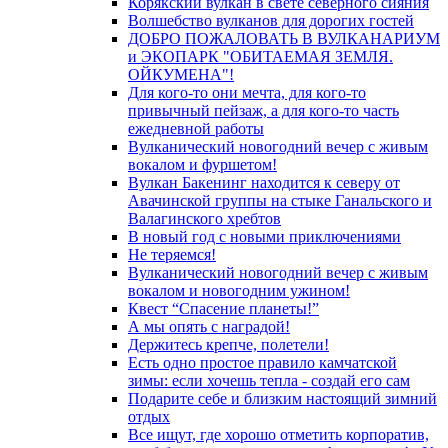
Корякский вулкан в свете северного сияния
Волшебство вулканов для дорогих гостей
ДОБРО ПОЖАЛОВАТЬ В ВУЛКАНАРИУМ
и ЭКОПАРК "ОБИТАЕМАЯ ЗЕМЛЯ.
ОЙКУМЕНА"!
Для кого-то они мечта, для кого-то
привычный пейзаж, а для кого-то часть
ежедневной работы
Вулканический новогодний вечер с живым
вокалом и фуршетом!
Вулкан Бакенинг находится к северу от
Авачинской группы на стыке Ганальского и
Валагинского хребтов
В новый год с новыми приключениями
Не теряемся!
Вулканический новогодний вечер с живым
вокалом и новогодним ужином!
Квест “Спасение планеты!”
А мы опять с наградой!
Держитесь крепче, полетели!
Есть одно простое правило камчатской
зимы: если хочешь тепла - создай его сам
Подарите себе и близким настоящий зимний
отдых
Все ищут, где хорошо отметить корпоратив,