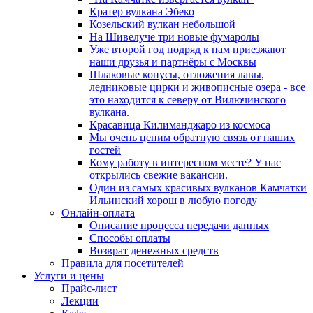
Кратер вулкана Эбеко
Козельский вулкан небольшой
На Шивелуче три новые фумаролы
Уже второй год подряд к нам приезжают
наши друзья и партнёры с Москвы
Шлаковые конусы, отложения лавы,
ледниковые цирки и живописные озера - все
это находится к северу от Вилючинского
вулкана.
Красавица Килиманджаро из космоса
Мы очень ценим обратную связь от наших
гостей
Кому работу в интересном месте? У нас
открылись свежие вакансии.
Один из самых красивых вулканов Камчатки
Ильинский хорош в любую погоду
Онлайн-оплата
Описание процесса передачи данных
Способы оплаты
Возврат денежных средств
Правила для посетителей
Услуги и цены
Прайс-лист
Лекции