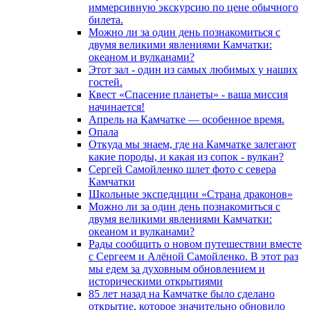
иммерсивную экскурсию по цене обычного
билета.
Можно ли за один день познакомиться с
двумя великими явлениями Камчатки:
океаном и вулканами?
Этот зал - один из самых любимых у наших
гостей.
Квест «Спасение планеты» - ваша миссия
начинается!
Апрель на Камчатке — особенное время.
Опала
Откуда мы знаем, где на Камчатке залегают
какие породы, и какая из сопок - вулкан?
Сергей Самойленко шлет фото с севера
Камчатки
Школьные экспедиции «Страна драконов»
Можно ли за один день познакомиться с
двумя великими явлениями Камчатки:
океаном и вулканами?
Рады сообщить о новом путешествии вместе
с Сергеем и Алёной Самойленко. В этот раз
мы едем за духовным обновлением и
историческими открытиями
85 лет назад на Камчатке было сделано
открытие, которое значительно обновило