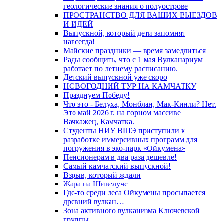
геологические знания о полуострове
ПРОСТРАНСТВО ДЛЯ ВАШИХ ВЫЕЗДОВ
И ИДЕЙ
Выпускной, который дети запомнят
навсегда!
Майские праздники — время замедлиться
Рады сообщить, что с 1 мая Вулканариум
работает по летнему расписанию.
Детский выпускной уже скоро
НОВОГОДНИЙ ТУР НА КАМЧАТКУ
Празднуем Победу!
Что это - Белуха, Монблан, Мак-Кинли? Нет.
Это май 2026 г. на горном массиве
Вачкажец, Камчатка.
Студенты НИУ ВШЭ приступили к
разработке иммерсивных программ для
погружения в эко-парк «Ойкумена»
Пенсионерам в два раза дешевле!
Самый камчатский выпускной!
Взрыв, который ждали
Жара на Шивелуче
Где-то среди леса Ойкумены просыпается
древний вулкан…
Зона активного вулканизма Ключевской
группы