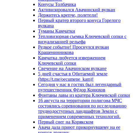
Конусы Толбачика
Активизировался Авачинский вулкан
Держитесь крепче, полетели!
Первый кратер второго конуса Горелого
вулкана
Туманы Камчатки
Тепловизорная съемка Ключевской сопки с
визуализацией рельефа
Редкое событие! Проснулся вулкан
Крашенинникова
Камчатка любуется извержением
Ключевской сопки
Свечение на Авачинском вулкане
5 дней счастья в Обитаемой земле
(https://t.me/oecumene_kam)!
Сегодня у нас в гостях был легендарный
путешественник Фёдор Конюхов
Фонтаны лавы из кратера Ключевской сопки
16 августа на территории полигона МЧС
состоялись соревнования по исследованию
труднодоступных ландшафтов Земли с
применением современных технологий.
Первый снег на Корякском
Авача дала приют прикорнувшему на ее
конусе дракону