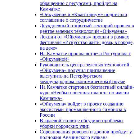
обращению с ресурсами, пройдет на
Камчатке
«Ойкумена» и «Кванториум» подписали
соглашение о сотрудничестве
Двухдневный открытый лекторий прошел в
центре зеленых технологий «Ойкумена»
Лекции от «Ойкумены» прошли в рамках
фестиваля «Искусство жить: дома, в городе,
на даче»
На Камчатке прошла встреча Ростуризма с
«Ойкуменой»
Руководитель центра зеленых технологий
«Ойкумена» получил приглашение
выступить на Петербургском
международном экономическом форуме
На Камчатке стартовал бесплатный онлайн-
курс «Необыкновенная планета по имени
Камчатка»
«Ойкумена» войдет в проект созданию
экосистемы промышленного симбиоза в
России
В краевой столице обсудили проблемы
уборки городских улиц
Соревнования роверов и дронов пройдут у
подножия Авачинского вулкана