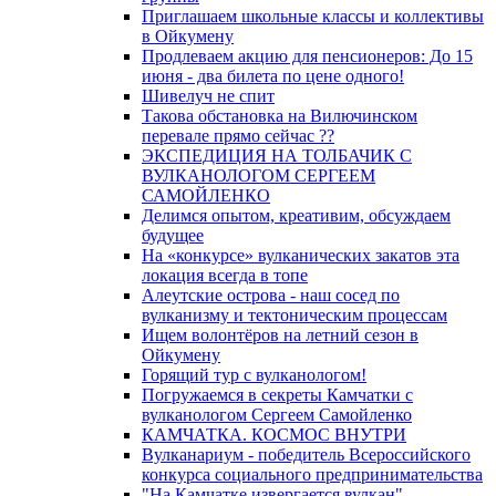
Приглашаем школьные классы и коллективы
в Ойкумену
Продлеваем акцию для пенсионеров: До 15
июня - два билета по цене одного!
Шивелуч не спит
Такова обстановка на Вилючинском
перевале прямо сейчас ??
ЭКСПЕДИЦИЯ НА ТОЛБАЧИК С
ВУЛКАНОЛОГОМ СЕРГЕЕМ
САМОЙЛЕНКО
Делимся опытом, креативим, обсуждаем
будущее
На «конкурсе» вулканических закатов эта
локация всегда в топе
Алеутские острова - наш сосед по
вулканизму и тектоническим процессам
Ищем волонтёров на летний сезон в
Ойкумену
Горящий тур с вулканологом!
Погружаемся в секреты Камчатки с
вулканологом Сергеем Самойленко
КАМЧАТКА. КОСМОС ВНУТРИ
Вулканариум - победитель Всероссийского
конкурса социального предпринимательства
"На Камчатке извергается вулкан"