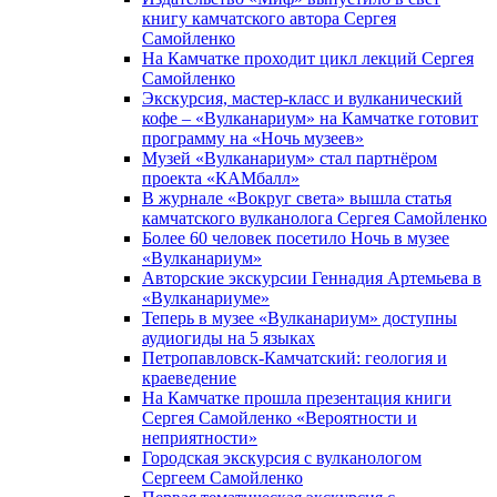
книгу камчатского автора Сергея
Самойленко
На Камчатке проходит цикл лекций Сергея
Самойленко
Экскурсия, мастер-класс и вулканический
кофе – «Вулканариум» на Камчатке готовит
программу на «Ночь музеев»
Музей «Вулканариум» стал партнёром
проекта «КАМбалл»
В журнале «Вокруг света» вышла статья
камчатского вулканолога Сергея Самойленко
Более 60 человек посетило Ночь в музее
«Вулканариум»
Авторские экскурсии Геннадия Артемьева в
«Вулканариуме»
Теперь в музее «Вулканариум» доступны
аудиогиды на 5 языках
Петропавловск-Камчатский: геология и
краеведение
На Камчатке прошла презентация книги
Сергея Самойленко «Вероятности и
неприятности»
Городская экскурсия с вулканологом
Сергеем Самойленко