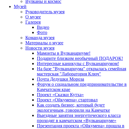
Вулканы и космос
Музей
Руководитель музея
О музее
Галерея
Видео
Фото
Команда музея
Материалы о музее
Новости музея
Мамонты в Вулканариуме!
Подарите близким необычный ПОДАРОК!
Интересные каникулы с Вулканариумом!
На базе "Вулканариума" открылась семейная
мастерская "Лаборатория Ключ"
Почта Дедушки Мороза
Форум о социальном предпринимательстве в
Камчатском крае
Проект «Сказки Кутха»
Проект «Ойкумена» стартовал
Как создать бизнес, который будет
экологичным, говорили на Камчатке
Выездные занятия энергетического класса
проходят в камчатском «Вулканариуме»
Презентация проекта «Ойкумена» прошла в