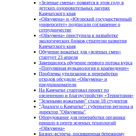
«Зеленые смены» появятся в этом году в
детских оздоровительных лагерях
Камчатского края
«Ойкумена» и «Югорский государственный
университет» подписали соглашение о
сотрудничестве
«Ойкумена» приступила к разработке
экологических блоков стратегии развития
Камчатского края
Обучение вожатых для «зеленых смен»
стартует 23 апреля
Завершилось обучение первого потока курса
«Популярная вулканология и краеведение»
Проблемы утилизации и переработки
отходов обсудили «Ойкумена» и
предприниматели
На Камчатке стартовал проект по
озеленению и благоустройству «Территория»
"Зелеными вожатыми" стали 18 студентов
"Диалоги о Камчатке": губернатор региона и
директор "Ойкумены"
Оборудование для переработки органики
пришло в центр зеленых технологий
«Ойкумена»
Бизнес-встреча, посвященная бережному