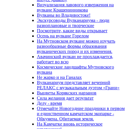
Визуализация лавового извержения на
вулкане Крашенинникова
Вулканы во Владивостоке!
Экскурсоводы Вулканариума - люди
разноплановые и творческие
Посмотрите, какие виды открывает
Осень на вулкане Горелом
На Мутновском вулкане можно изучать
разнообразные формы образования
вулканических пород и их изменения.
Авачинский вулкан не прохлаждается,
работает во всю
Космические ландшафты Мутновского
вулкана
Не жарко и на Ганалах
Вулканариум представляет вечерний
РЕЛАКС с музыкальным дуэтом «Грани»
Выцветы Корякских нарзанов
Сила желания дает результат
Делу - время
Отмечайте Новогодние праздники в первом
и единственном камчатском экопарке -
Ойкумена. Обитаемая земля.
На Камчатке вновь историческое