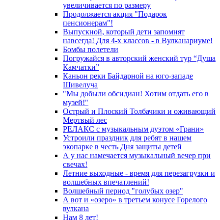
увеличивается по размеру
Продолжается акция "Подарок
пенсионерам"!
Выпускной, который дети запомнят
навсегда! Для 4-х классов - в Вулканариуме!
Бомбы полетели
Погружайся в авторский женский тур “Душа
Камчатки”
Каньон реки Байдарной на юго-западе
Шивелуча
"Мы добыли обсидиан! Хотим отдать его в
музей!"
Острый и Плоский Толбачики и оживающий
Мертвый лес
РЕЛАКС с музыкальным дуэтом «Грани»
Устроили праздник для ребят в нашем
экопарке в честь Дня защиты детей
А у нас намечается музыкальный вечер при
свечах!
Летние выходные - время для перезагрузки и
волшебных впечатлений!
Волшебный период "голубых озер"
А вот и «озеро» в третьем конусе Горелого
вулкана
Нам 8 лет!