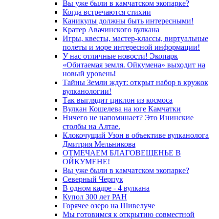
Вы уже были в камчатском экопарке?
Когда встречаются стихии
Каникулы должны быть интересными!
Кратер Авачинского вулкана
Игры, квесты, мастер-классы, виртуальные
полеты и море интересной информации!
У нас отличные новости! Экопарк
«Обитаемая земля. Ойкумена» выходит на
новый уровень!
Тайны Земли ждут: открыт набор в кружок
вулканологии!
Так выглядит циклон из космоса
Вулкан Кошелева на юге Камчатки
Ничего не напоминает? Это Ининские
столбы на Алтае.
Клокочущий Узон в объективе вулканолога
Дмитрия Мельникова
ОТМЕЧАЕМ БЛАГОВЕЩЕНЬЕ В
ОЙКУМЕНЕ!
Вы уже были в камчатском экопарке?
Северный Черпук
В одном кадре - 4 вулкана
Купол 300 лет РАН
Горячее озеро на Шивелуче
Мы готовимся к открытию совместной