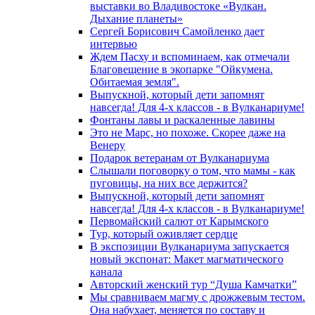
выставки во Владивостоке «Вулкан.
Дыхание планеты»
Сергей Борисович Самойленко дает
интервью
Ждем Пасху и вспоминаем, как отмечали
Благовещение в экопарке "Ойкумена.
Обитаемая земля".
Выпускной, который дети запомнят
навсегда! Для 4-х классов - в Вулканариуме!
Фонтаны лавы и раскаленные лавины
Это не Марс, но похоже. Скорее даже на
Венеру
Подарок ветеранам от Вулканариума
Слышали поговорку о том, что мамы - как
пуговицы, на них все держится?
Выпускной, который дети запомнят
навсегда! Для 4-х классов - в Вулканариуме!
Первомайский салют от Карымского
Тур, который оживляет сердце
В экспозиции Вулканариума запускается
новый экспонат: Макет магматического
канала
Авторский женский тур “Душа Камчатки”
Мы сравниваем магму с дрожжевым тестом.
Она набухает, меняется по составу и