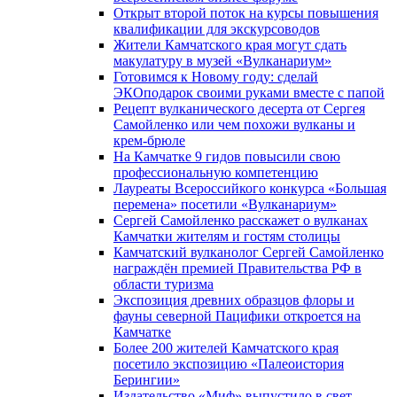
Открыт второй поток на курсы повышения
квалификации для экскурсоводов
Жители Камчатского края могут сдать
макулатуру в музей «Вулканариум»
Готовимся к Новому году: сделай
ЭКОподарок своими руками вместе с папой
Рецепт вулканического десерта от Сергея
Самойленко или чем похожи вулканы и
крем-брюле
На Камчатке 9 гидов повысили свою
профессиональную компетенцию
Лауреаты Всероссийкого конкурса «Большая
перемена» посетили «Вулканариум»
Сергей Самойленко расскажет о вулканах
Камчатки жителям и гостям столицы
Камчатский вулканолог Сергей Самойленко
награждён премией Правительства РФ в
области туризма
Экспозиция древних образцов флоры и
фауны северной Пацифики откроется на
Камчатке
Более 200 жителей Камчатского края
посетило экспозицию «Палеоистория
Берингии»
Издательство «Миф» выпустило в свет