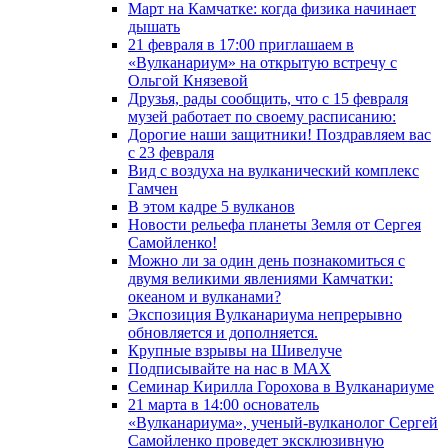
Март на Камчатке: когда физика начинает
дышать
21 февраля в 17:00 приглашаем в
«Вулканариум» на открытую встречу с
Ольгой Князевой
Друзья, рады сообщить, что с 15 февраля
музей работает по своему расписанию:
Дорогие наши защитники! Поздравляем вас
с 23 февраля
Вид с воздуха на вулканический комплекс
Гамчен
В этом кадре 5 вулканов
Новости рельефа планеты Земля от Сергея
Самойленко!
Можно ли за один день познакомиться с
двумя великими явлениями Камчатки:
океаном и вулканами?
Экспозиция Вулканариума непрерывно
обновляется и дополняется.
Крупные взрывы на Шивелуче
Подписывайте на нас в MAX
Семинар Кирилла Горохова в Вулканариуме
21 марта в 14:00 основатель
«Вулканариума», ученый-вулканолог Сергей
Самойленко проведет эксклюзивную