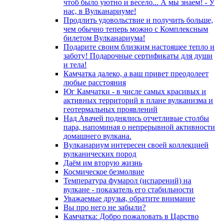
чтоб было уютно и весело... А мы знаем! - У
нас, в Вулканариуме!
Продлить удовольствие и получить больше,
чем обычно теперь можно с Комплексным
билетом Вулканариума!
Подарите своим близким настоящее тепло и
заботу! Подарочные сертификаты для души
и тела!
Камчатка далеко, а ваш привет преодолеет
любые расстояния
Юг Камчатки - в числе самых красивых и
активных территорий в плане вулканизма и
геотермальных проявлений
Над Авачей поднялись отчетливые столбы
пара, напоминая о непрерывной активности
домашнего вулкана.
Вулканариум интересен своей коллекцией
вулканических пород
Даём им вторую жизнь
Космическое безмолвие
Температура фумарол (испарений) на
вулкане - показатель его стабильности
Уважаемые друзья, обратите внимание
Вы про него не забыли?
Камчатка: Добро пожаловать в Царство