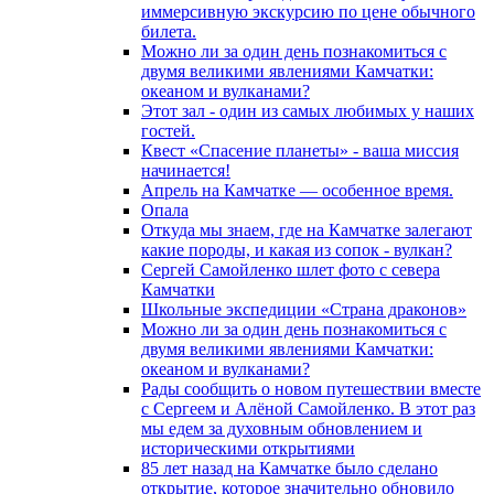
иммерсивную экскурсию по цене обычного
билета.
Можно ли за один день познакомиться с
двумя великими явлениями Камчатки:
океаном и вулканами?
Этот зал - один из самых любимых у наших
гостей.
Квест «Спасение планеты» - ваша миссия
начинается!
Апрель на Камчатке — особенное время.
Опала
Откуда мы знаем, где на Камчатке залегают
какие породы, и какая из сопок - вулкан?
Сергей Самойленко шлет фото с севера
Камчатки
Школьные экспедиции «Страна драконов»
Можно ли за один день познакомиться с
двумя великими явлениями Камчатки:
океаном и вулканами?
Рады сообщить о новом путешествии вместе
с Сергеем и Алёной Самойленко. В этот раз
мы едем за духовным обновлением и
историческими открытиями
85 лет назад на Камчатке было сделано
открытие, которое значительно обновило