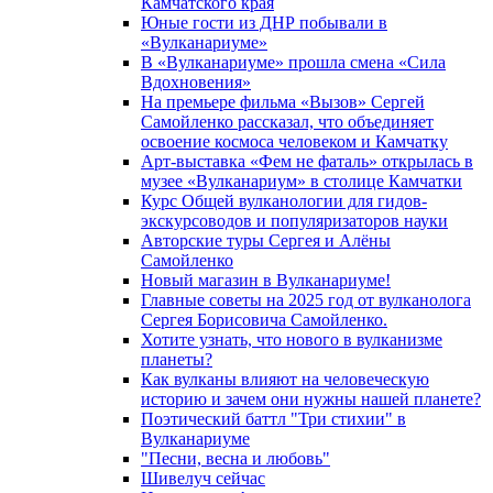
Камчатского края
Юные гости из ДНР побывали в
«Вулканариумe»
В «Вулканариуме» прошла смена «Сила
Вдохновения»
На премьере фильма «Вызов» Сергей
Самойленко рассказал, что объединяет
освоение космоса человеком и Камчатку
Арт-выставка «Фем не фаталь» открылась в
музее «Вулканариум» в столице Камчатки
Курс Общей вулканологии для гидов-
экскурсоводов и популяризаторов науки
Авторские туры Сергея и Алёны
Самойленко
Новый магазин в Вулканариуме!
Главные советы на 2025 год от вулканолога
Сергея Борисовича Самойленко.
Хотите узнать, что нового в вулканизме
планеты?
Как вулканы влияют на человеческую
историю и зачем они нужны нашей планете?
Поэтический баттл "Три стихии" в
Вулканариуме
"Песни, весна и любовь"
Шивелуч сейчас