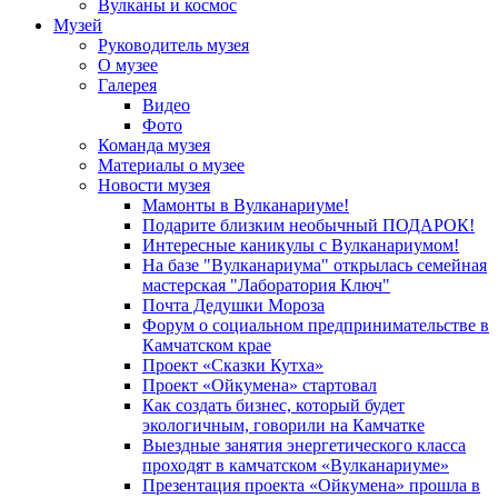
Вулканы и космос
Музей
Руководитель музея
О музее
Галерея
Видео
Фото
Команда музея
Материалы о музее
Новости музея
Мамонты в Вулканариуме!
Подарите близким необычный ПОДАРОК!
Интересные каникулы с Вулканариумом!
На базе "Вулканариума" открылась семейная
мастерская "Лаборатория Ключ"
Почта Дедушки Мороза
Форум о социальном предпринимательстве в
Камчатском крае
Проект «Сказки Кутха»
Проект «Ойкумена» стартовал
Как создать бизнес, который будет
экологичным, говорили на Камчатке
Выездные занятия энергетического класса
проходят в камчатском «Вулканариуме»
Презентация проекта «Ойкумена» прошла в