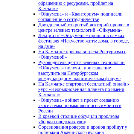
обращению с ресурсами, пройдет на
Камчатке
«Ойкумена» и «Кванториум» подписали
соглашение о сотрудничестве
Двухдневный открытый лекторий прошел в
центре зеленых технологий «Ойкумена»
Лекции от «Ойкумены» прошли в рамках
фестиваля «Искусство жить: дома, в городе,
на даче»
На Камчатке прошла встреча Ростуризма с
«Ойкуменой»
Руководитель центра зеленых технологий
«Ойкумена» получил приглашение
выступить на Петербургском
международном экономическом форуме
На Камчатке стартовал бесплатный онлайн-
курс «Необыкновенная планета по имени
Камчатка»
«Ойкумена» войдет в проект созданию
экосистемы промышленного симбиоза в
России
В краевой столице обсудили проблемы
уборки городских улиц
Соревнования роверов и дронов пройдут у
подножия Авачинского вулкана