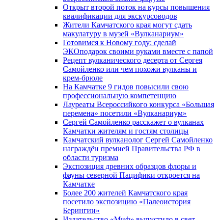
Открыт второй поток на курсы повышения
квалификации для экскурсоводов
Жители Камчатского края могут сдать
макулатуру в музей «Вулканариум»
Готовимся к Новому году: сделай
ЭКОподарок своими руками вместе с папой
Рецепт вулканического десерта от Сергея
Самойленко или чем похожи вулканы и
крем-брюле
На Камчатке 9 гидов повысили свою
профессиональную компетенцию
Лауреаты Всероссийкого конкурса «Большая
перемена» посетили «Вулканариум»
Сергей Самойленко расскажет о вулканах
Камчатки жителям и гостям столицы
Камчатский вулканолог Сергей Самойленко
награждён премией Правительства РФ в
области туризма
Экспозиция древних образцов флоры и
фауны северной Пацифики откроется на
Камчатке
Более 200 жителей Камчатского края
посетило экспозицию «Палеоистория
Берингии»
Издательство «Миф» выпустило в свет