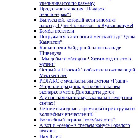
увеличивается по размеру
Продолжается акция "Подарок
пенсионерам"!
Выпускной, который дети запомнят
навсегда! Для 4-х классов - в Вулканариуме!
Бомбы полетели
Погружайся в авторский женский тур “Душа
Камчатки”
Каньон реки Байдарной на юго-западе
Шивелуча
"Мы добыли обсидиан! Хотим отдать его в
музей!"
Острый и Плоский Толбачики и оживающий
Мертвый лес
РЕЛАКС с музыкальным дуэтом «Грани»
Устроили праздник для ребят в нашем
экопарке в честь Дня защиты детей
А у нас намечается музыкальный вечер при
свечах!
Летние выходные - время для перезагрузки и
волшебных впечатлений!
Волшебный период "голубых озер"
А вот и «озеро» в третьем конусе Горелого
вулкана
Нам 8 лет!