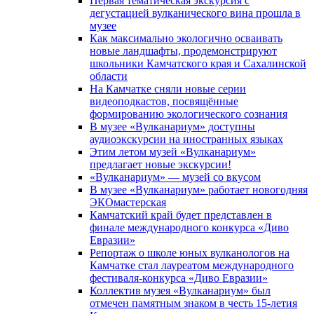
Первая тематическая экскурсия с
дегустацией вулканического вина прошла в
музее
Как максимально экологично осваивать
новые ландшафты, продемонстрируют
школьники Камчатского края и Сахалинской
области
На Камчатке сняли новые серии
видеоподкастов, посвящённые
формированию экологического сознания
В музее «Вулканариум» доступны
аудиоэкскурсии на иностранных языках
Этим летом музей «Вулканариум»
предлагает новые экскурсии!
«Вулканариум» — музей со вкусом
В музее «Вулканариум» работает новогодняя
ЭКОмастерская
Камчатский край будет представлен в
финале международного конкурса «Диво
Евразии»
Репортаж о школе юных вулканологов на
Камчатке стал лауреатом международного
фестиваля-конкурса «Диво Евразии»
Коллектив музея «Вулканариум» был
отмечен памятным знаком в честь 15-летия