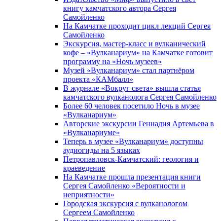
книгу камчатского автора Сергея
Самойленко
На Камчатке проходит цикл лекций Сергея
Самойленко
Экскурсия, мастер-класс и вулканический
кофе – «Вулканариум» на Камчатке готовит
программу на «Ночь музеев»
Музей «Вулканариум» стал партнёром
проекта «КАМбалл»
В журнале «Вокруг света» вышла статья
камчатского вулканолога Сергея Самойленко
Более 60 человек посетило Ночь в музее
«Вулканариум»
Авторские экскурсии Геннадия Артемьева в
«Вулканариуме»
Теперь в музее «Вулканариум» доступны
аудиогиды на 5 языках
Петропавловск-Камчатский: геология и
краеведение
На Камчатке прошла презентация книги
Сергея Самойленко «Вероятности и
неприятности»
Городская экскурсия с вулканологом
Сергеем Самойленко