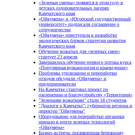
«Зеленые смены» появятся в этом году в
детских оздоровительных лагерях
Камчатского края
«Ойкумена» и «Югорский государственный
университет» подписали соглашение о
сотрудничестве
«Ойкумена» приступила к разработке
экологических блоков стратегии развития
Камчатского края
Обучение вожатых для «зеленых смен»
стартует 23 апреля
Завершилось обучение первого потока курса
«Популярная вулканология и краеведение»
Проблемы утилизации и переработки
отходов обсудили «Ойкумена» и
предприниматели
На Камчатке стартовал проект по
озеленению и благоустройству «Территория»
"Зелеными вожатыми" стали 18 студентов
"Диалоги о Камчатке": губернатор региона и
директор "Ойкумены"
Оборудование для переработки органики
пришло в центр зеленых технологий
«Ойкумена»
Бизнес-встреча, посвященная бережному