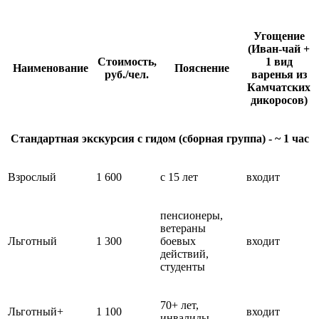
Угощение
(Иван-чай +
Стоимость,
1 вид
Наименование
Пояснение
руб./чел.
варенья из
Камчатских
дикоросов)
Стандартная экскурсия с гидом (сборная группа) - ~ 1 час
Взрослый
1 600
с 15 лет
входит
пенсионеры,
ветераны
Льготный
1 300
боевых
входит
действий,
студенты
70+ лет,
Льготный+
1 100
входит
инвалиды