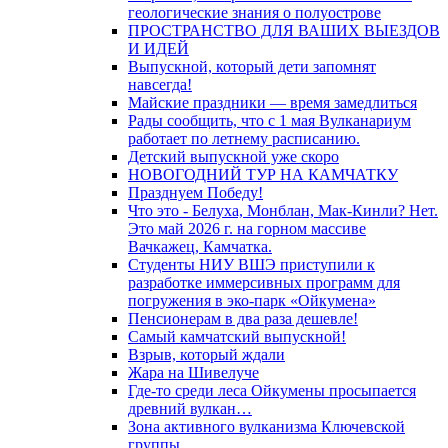
геологические знания о полуострове
ПРОСТРАНСТВО ДЛЯ ВАШИХ ВЫЕЗДОВ
И ИДЕЙ
Выпускной, который дети запомнят
навсегда!
Майские праздники — время замедлиться
Рады сообщить, что с 1 мая Вулканариум
работает по летнему расписанию.
Детский выпускной уже скоро
НОВОГОДНИЙ ТУР НА КАМЧАТКУ
Празднуем Победу!
Что это - Белуха, Монблан, Мак-Кинли? Нет.
Это май 2026 г. на горном массиве
Вачкажец, Камчатка.
Студенты НИУ ВШЭ приступили к
разработке иммерсивных программ для
погружения в эко-парк «Ойкумена»
Пенсионерам в два раза дешевле!
Самый камчатский выпускной!
Взрыв, который ждали
Жара на Шивелуче
Где-то среди леса Ойкумены просыпается
древний вулкан…
Зона активного вулканизма Ключевской
группы