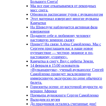
Большого Снега!
Мы все еще откапываемся от рекордных
масс снега.
Обновили расписание туров с вулканологом
Этот материал извергают многие вулканы
Камчатки
На Шивелуче наблюдается активная фаза
извержения
Подарите себе и любимому человеку
настоящую зимнюю сказку
Привет! На связи Алёна Самойленко. Мы с
Сергеем приглашаем вас в наше новое
путешествие — честное, мощное и по-
настоящему «горячее».
Камчатка в снегу. Вид с орбиты Земли.
14 февраля в 15:00 основатель
«Вулканариума», ученый-вулканолог Сергей
Самойленко проведет эксклюзивную
иммерсивную экскурсию по цене обычного
билета.
Горизонты осени: от восточной мудрости до
вершин Африки
Премьера аудиокниги Сергея Самойленко
Выходим из музея
До праздников остались считанные дни!