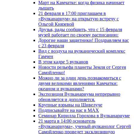
Март на Камчатке: когда физика начинает
дышать
21 февраля в 17:00 приглашаем в
«Вулканариум» на открытую встречу с
Ольгой Князевой
Друзья, рады сообщить, что с 15 февраля
музей работает по своему расписанию:
Дорогие наши защитники! Поздравляем вас
с 23 февраля
Вид с воздуха на вулканический комплекс
Гамчен
В этом кадре 5 вулканов
Новости рельефа планеты Земля от Сергея
Самойленко!
Можно ли за один день познакомиться с
двумя великими явлениями Камчатки:
океаном и вулканами?
Экспозиция Вулканариума непрерывно
обновляется и дополняется.
Крупные взрывы на Шивелуче
Подписывайте на нас в MAX
Семинар Кирилла Горохова в Вулканариуме
21 марта в 14:00 основатель
«Вулканариума», ученый-вулканолог Сергей
Самойленко проведет эксклюзивную