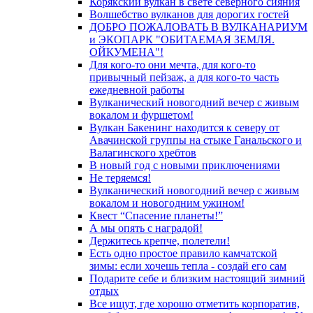
Корякский вулкан в свете северного сияния
Волшебство вулканов для дорогих гостей
ДОБРО ПОЖАЛОВАТЬ В ВУЛКАНАРИУМ
и ЭКОПАРК "ОБИТАЕМАЯ ЗЕМЛЯ.
ОЙКУМЕНА"!
Для кого-то они мечта, для кого-то
привычный пейзаж, а для кого-то часть
ежедневной работы
Вулканический новогодний вечер с живым
вокалом и фуршетом!
Вулкан Бакенинг находится к северу от
Авачинской группы на стыке Ганальского и
Валагинского хребтов
В новый год с новыми приключениями
Не теряемся!
Вулканический новогодний вечер с живым
вокалом и новогодним ужином!
Квест “Спасение планеты!”
А мы опять с наградой!
Держитесь крепче, полетели!
Есть одно простое правило камчатской
зимы: если хочешь тепла - создай его сам
Подарите себе и близким настоящий зимний
отдых
Все ищут, где хорошо отметить корпоратив,