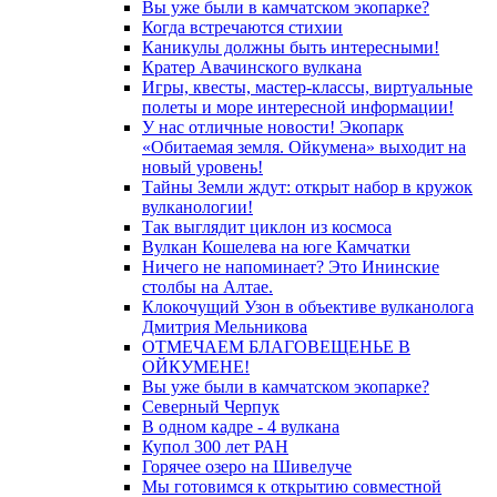
Вы уже были в камчатском экопарке?
Когда встречаются стихии
Каникулы должны быть интересными!
Кратер Авачинского вулкана
Игры, квесты, мастер-классы, виртуальные
полеты и море интересной информации!
У нас отличные новости! Экопарк
«Обитаемая земля. Ойкумена» выходит на
новый уровень!
Тайны Земли ждут: открыт набор в кружок
вулканологии!
Так выглядит циклон из космоса
Вулкан Кошелева на юге Камчатки
Ничего не напоминает? Это Ининские
столбы на Алтае.
Клокочущий Узон в объективе вулканолога
Дмитрия Мельникова
ОТМЕЧАЕМ БЛАГОВЕЩЕНЬЕ В
ОЙКУМЕНЕ!
Вы уже были в камчатском экопарке?
Северный Черпук
В одном кадре - 4 вулкана
Купол 300 лет РАН
Горячее озеро на Шивелуче
Мы готовимся к открытию совместной