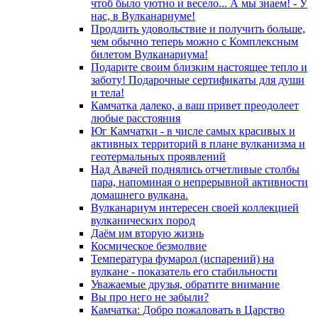
чтоб было уютно и весело... А мы знаем! - У
нас, в Вулканариуме!
Продлить удовольствие и получить больше,
чем обычно теперь можно с Комплексным
билетом Вулканариума!
Подарите своим близким настоящее тепло и
заботу! Подарочные сертификаты для души
и тела!
Камчатка далеко, а ваш привет преодолеет
любые расстояния
Юг Камчатки - в числе самых красивых и
активных территорий в плане вулканизма и
геотермальных проявлений
Над Авачей поднялись отчетливые столбы
пара, напоминая о непрерывной активности
домашнего вулкана.
Вулканариум интересен своей коллекцией
вулканических пород
Даём им вторую жизнь
Космическое безмолвие
Температура фумарол (испарений) на
вулкане - показатель его стабильности
Уважаемые друзья, обратите внимание
Вы про него не забыли?
Камчатка: Добро пожаловать в Царство