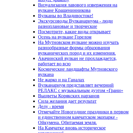
Визуализация лавового извержения на
вулкане Крашенинникова
Вулканы во Владивостоке!
Экскурсоводы Вулканариума - люди
разноплановые и творческие
Посмотрите, какие виды открывает
Осень на вулкане Горелом
На Мутновском вулкане можно изучать
разнообразные формы образования
вулканических пород и их изменения.
Авачинский вулкан не прохлаждается,
работает во всю
Космические ландшафты Мутновского
вулкана
Не жарко и на Ганалах
Вулканариум представляет вечерний
РЕЛАКС с музыкальным дуэтом «Грани»
Выцветы Корякских нарзанов
Сила желания дает результат
Делу - время
Отмечайте Новогодние праздники в первом
и единственном камчатском экопарке -
Ойкумена. Обитаемая земля.
На Камчатке вновь историческое