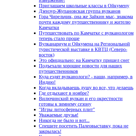
извержение!
Приглашаем школьные классы в Ойкумену
Дзензур-Жупановская группа вулканов
Гора Чирельчик, она же Зайкин мыс, знакома
почти каждому путешественнику и жителю
Камчатки
Путешествовать по Камчатке с вулканологом
теперь стало проще
Вулканариум и Ойкумена на Региональной
туристической выставке в КВТЦ (Северо-
восток)
Это официально: на Камчатку пришел снег
Подъехали хорошие новости для наших
путешественников
Куда ездят вулканологи? - наши, например, в
Индию!
Когда вкладываешь душу во все, что делаешь
Где отдыхают в ноябре?
Вилючинский вулкан и его окрестности
готовы к зимнему сезону
"Игры литосферных плит"
Уважаемые друзья!
Никогда не было и вот...
Спешите посетить Палеовыставку, пока не
закрылась!