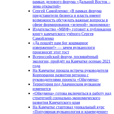
рамках делового форума «Дальний Восток –
зима открытий»
Сергей Самойленко: «В рамках форума
представители бизнеса и власть имеют
возможность обсуждать важные вопросы в
сфере формирования «зеленой» экономики»
Издательство «МИФ» готовит к публикации
книгу камчатского учёного Сергея
Самойленко
«Да пошлёт нам бог кошмарное
извержение!» — зачем вулканологи
произносят этот тост
Всероссийский форум, посвящённый
экологии, пройдёт на Камчатке осенью 2021
года
На Камчатке прошла встреча руководителя
Корпорации развития региона с
руководителями проекта «Ойкумена»
Территория под Авачинским вулканом
изменится
«Ойкумена» готова включиться в работу над
стратегией социально-экономического
развития Камчатского края
На Камчатке стартовал уникальный курс
«Популярная вулканология и краеведение»