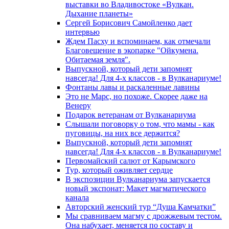
выставки во Владивостоке «Вулкан.
Дыхание планеты»
Сергей Борисович Самойленко дает
интервью
Ждем Пасху и вспоминаем, как отмечали
Благовещение в экопарке "Ойкумена.
Обитаемая земля".
Выпускной, который дети запомнят
навсегда! Для 4-х классов - в Вулканариуме!
Фонтаны лавы и раскаленные лавины
Это не Марс, но похоже. Скорее даже на
Венеру
Подарок ветеранам от Вулканариума
Слышали поговорку о том, что мамы - как
пуговицы, на них все держится?
Выпускной, который дети запомнят
навсегда! Для 4-х классов - в Вулканариуме!
Первомайский салют от Карымского
Тур, который оживляет сердце
В экспозиции Вулканариума запускается
новый экспонат: Макет магматического
канала
Авторский женский тур “Душа Камчатки”
Мы сравниваем магму с дрожжевым тестом.
Она набухает, меняется по составу и