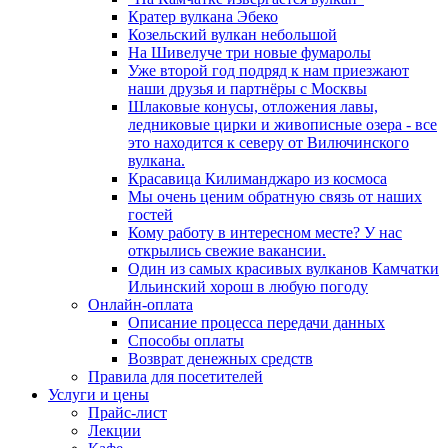
Кратер вулкана Эбеко
Козельский вулкан небольшой
На Шивелуче три новые фумаролы
Уже второй год подряд к нам приезжают
наши друзья и партнёры с Москвы
Шлаковые конусы, отложения лавы,
ледниковые цирки и живописные озера - все
это находится к северу от Вилючинского
вулкана.
Красавица Килиманджаро из космоса
Мы очень ценим обратную связь от наших
гостей
Кому работу в интересном месте? У нас
открылись свежие вакансии.
Один из самых красивых вулканов Камчатки
Ильинский хорош в любую погоду
Онлайн-оплата
Описание процесса передачи данных
Способы оплаты
Возврат денежных средств
Правила для посетителей
Услуги и цены
Прайс-лист
Лекции