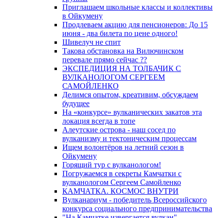
Приглашаем школьные классы и коллективы
в Ойкумену
Продлеваем акцию для пенсионеров: До 15
июня - два билета по цене одного!
Шивелуч не спит
Такова обстановка на Вилючинском
перевале прямо сейчас ??
ЭКСПЕДИЦИЯ НА ТОЛБАЧИК С
ВУЛКАНОЛОГОМ СЕРГЕЕМ
САМОЙЛЕНКО
Делимся опытом, креативим, обсуждаем
будущее
На «конкурсе» вулканических закатов эта
локация всегда в топе
Алеутские острова - наш сосед по
вулканизму и тектоническим процессам
Ищем волонтёров на летний сезон в
Ойкумену
Горящий тур с вулканологом!
Погружаемся в секреты Камчатки с
вулканологом Сергеем Самойленко
КАМЧАТКА. КОСМОС ВНУТРИ
Вулканариум - победитель Всероссийского
конкурса социального предпринимательства
"На Камчатке извергается вулкан"