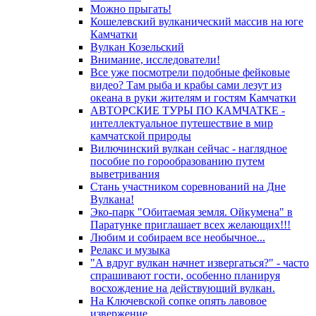
Можно прыгать!
Кошелевский вулканический массив на юге
Камчатки
Вулкан Козельский
Внимание, исследователи!
Все уже посмотрели подобные фейковые
видео? Там рыба и крабы сами лезут из
океана в руки жителям и гостям Камчатки
АВТОРСКИЕ ТУРЫ ПО КАМЧАТКЕ -
интеллектуальное путешествие в мир
камчатской природы
Вилючинский вулкан сейчас - наглядное
пособие по горообразованию путем
выветривания
Стань участником соревнований на Дне
Вулкана!
Эко-парк "Обитаемая земля. Ойкумена" в
Паратунке приглашает всех желающих!!!
Любим и собираем все необычное...
Релакс и музыка
"А вдруг вулкан начнет извергаться?" - часто
спрашивают гости, особенно планируя
восхождение на действующий вулкан.
На Ключевской сопке опять лавовое
извержение