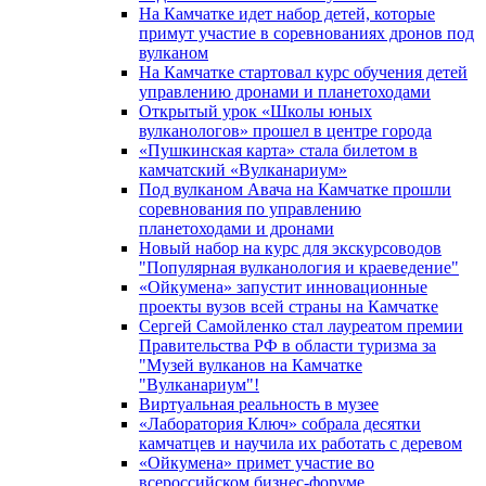
На Камчатке идет набор детей, которые
примут участие в соревнованиях дронов под
вулканом
На Камчатке стартовал курс обучения детей
управлению дронами и планетоходами
Открытый урок «Школы юных
вулканологов» прошел в центре города
«Пушкинская карта» стала билетом в
камчатский «Вулканариум»
Под вулканом Авача на Камчатке прошли
соревнования по управлению
планетоходами и дронами
Новый набор на курс для экскурсоводов
"Популярная вулканология и краеведение"
«Ойкумена» запустит инновационные
проекты вузов всей страны на Камчатке
Сергей Самойленко стал лауреатом премии
Правительства РФ в области туризма за
"Музей вулканов на Камчатке
"Вулканариум"!
Виртуальная реальность в музее
«Лаборатория Ключ» собрала десятки
камчатцев и научила их работать с деревом
«Ойкумена» примет участие во
всероссийском бизнес-форуме