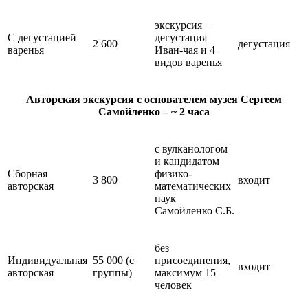
экскурсия +
С дегустацией
дегустация
2 600
дегустация
варенья
Иван-чая и 4
видов варенья
Авторская экскурсия с основателем музея Сергеем
Самойленко – ~ 2 часа
с вулканологом
и кандидатом
Сборная
физико-
3 800
входит
авторская
математических
наук
Самойленко С.Б.
без
Индивидуальная
55 000 (с
присоединения,
входит
авторская
группы)
максимум 15
человек