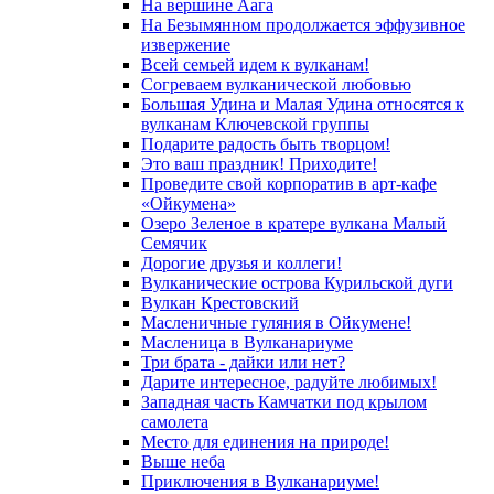
На вершине Аага
На Безымянном продолжается эффузивное
извержение
Всей семьей идем к вулканам!
Согреваем вулканической любовью
Большая Удина и Малая Удина относятся к
вулканам Ключевской группы
Подарите радость быть творцом!
Это ваш праздник! Приходите!
Проведите свой корпоратив в арт-кафе
«Ойкумена»
Озеро Зеленое в кратере вулкана Малый
Семячик
Дорогие друзья и коллеги!
Вулканические острова Курильской дуги
Вулкан Крестовский
Масленичные гуляния в Ойкумене!
Масленица в Вулканариуме
Три брата - дайки или нет?
Дарите интересное, радуйте любимых!
Западная часть Камчатки под крылом
самолета
Место для единения на природе!
Выше неба
Приключения в Вулканариуме!