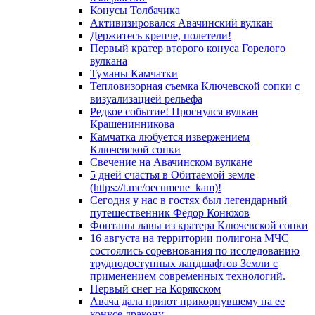
Конусы Толбачика
Активизировался Авачинский вулкан
Держитесь крепче, полетели!
Первый кратер второго конуса Горелого
вулкана
Туманы Камчатки
Тепловизорная съемка Ключевской сопки с
визуализацией рельефа
Редкое событие! Проснулся вулкан
Крашенинникова
Камчатка любуется извержением
Ключевской сопки
Свечение на Авачинском вулкане
5 дней счастья в Обитаемой земле
(https://t.me/oecumene_kam)!
Сегодня у нас в гостях был легендарный
путешественник Фёдор Конюхов
Фонтаны лавы из кратера Ключевской сопки
16 августа на территории полигона МЧС
состоялись соревнования по исследованию
труднодоступных ландшафтов Земли с
применением современных технологий.
Первый снег на Корякском
Авача дала приют прикорнувшему на ее
конусе дракону