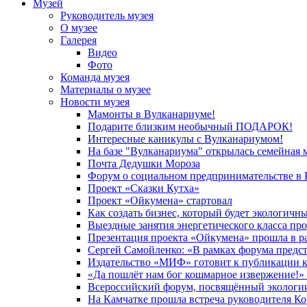
Музей
Руководитель музея
О музее
Галерея
Видео
Фото
Команда музея
Материалы о музее
Новости музея
Мамонты в Вулканариуме!
Подарите близким необычный ПОДАРОК!
Интересные каникулы с Вулканариумом!
На базе "Вулканариума" открылась семейная 
Почта Дедушки Мороза
Форум о социальном предпринимательстве в 
Проект «Сказки Кутха»
Проект «Ойкумена» стартовал
Как создать бизнес, который будет экологичн
Выездные занятия энергетического класса пр
Презентация проекта «Ойкумена» прошла в р
Сергей Самойленко: «В рамках форума предс
Издательство «МИФ» готовит к публикации к
«Да пошлёт нам бог кошмарное извержение!» 
Всероссийский форум, посвящённый экологии
На Камчатке прошла встреча руководителя К