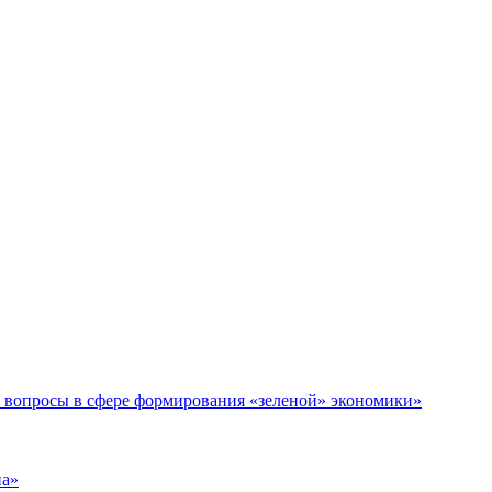
е вопросы в сфере формирования «зеленой» экономики»
на»