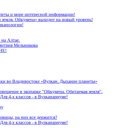
олеты и море интересной информации!
 земля. Ойкумена» выходит на новый уровень!
лканологии!
 на Алтае.
митрия Мельникова
НЕ!
ки во Владивостоке «Вулкан. Дыхание планеты»
овещение в экопарке "Ойкумена. Обитаемая земля".
Для 4-х классов - в Вулканариуме!
ру
овицы, на них все держится?
Для 4-х классов - в Вулканариуме!