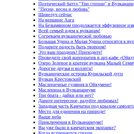
Поэтический баттл "Три стихии" в Вулканар
"Песни, весна и любовь"
Шивелуч сейчас
На вершине Аага
На Безымянном продолжается эффузивное из
Всей семьей идем к вулканам!
Согреваем вулканической любовью
Большая Удина и Малая Удина относятся к в
Подарите радость быть творцом!
Это ваш праздник! Приходите!
Проведите свой корпоратив в арт-кафе «Ойку
Озеро Зеленое в кратере вулкана Малый Семя
Дорогие друзья и коллеги!
Вулканические острова Курильской дуги
Вулкан Крестовский
Масленичные гуляния в Ойкумене!
Масленица в Вулканариуме
Три брата - дайки или нет?
Дарите интересное, радуйте любимых!
Западная часть Камчатки под крылом самолет
Место для единения на природе!
Выше неба
Приключения в Вулканариуме!
Вы уже были в камчатском экопарке?
Когда встречаются стихии