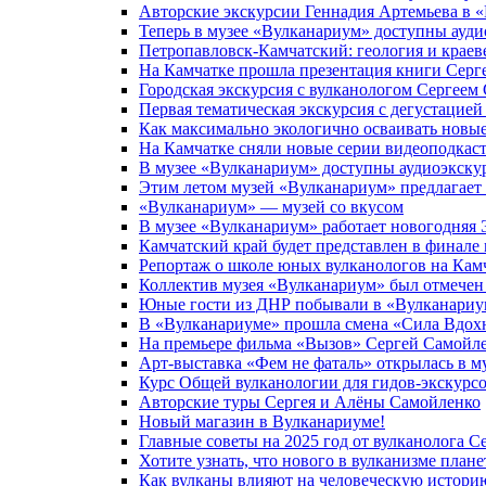
Авторские экскурсии Геннадия Артемьева в 
Теперь в музее «Вулканариум» доступны ауди
Петропавловск-Камчатский: геология и краев
На Камчатке прошла презентация книги Серг
Городская экскурсия с вулканологом Сергеем
Первая тематическая экскурсия с дегустацией
Как максимально экологично осваивать новы
На Камчатке сняли новые серии видеоподкас
В музее «Вулканариум» доступны аудиоэкску
Этим летом музей «Вулканариум» предлагает
«Вулканариум» — музей со вкусом
В музее «Вулканариум» работает новогодняя
Камчатский край будет представлен в финале
Репортаж о школе юных вулканологов на Камч
Коллектив музея «Вулканариум» был отмечен 
Юные гости из ДНР побывали в «Вулканариу
В «Вулканариуме» прошла смена «Сила Вдох
На премьере фильма «Вызов» Сергей Самойлен
Арт-выставка «Фем не фаталь» открылась в м
Курс Общей вулканологии для гидов-экскурсо
Авторские туры Сергея и Алёны Самойленко
Новый магазин в Вулканариуме!
Главные советы на 2025 год от вулканолога С
Хотите узнать, что нового в вулканизме план
Как вулканы влияют на человеческую истори