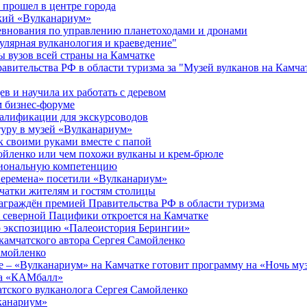
прошел в центре города
ский «Вулканариум»
евнования по управлению планетоходами и дронами
улярная вулканология и краеведение"
 вузов всей страны на Камчатке
авительства РФ в области туризма за "Музей вулканов на Камча
в и научила их работать с деревом
м бизнес-форуме
алификации для экскурсоводов
туру в музей «Вулканариум»
к своими руками вместе с папой
мойленко или чем похожи вулканы и крем-брюле
сиональную компетенцию
перемена» посетили «Вулканариум»
чатки жителям и гостям столицы
аграждён премией Правительства РФ в области туризма
 северной Пацифики откроется на Камчатке
ло экспозицию «Палеоистория Берингии»
камчатского автора Сергея Самойленко
амойленко
фе – «Вулканариум» на Камчатке готовит программу на «Ночь му
та «КАМбалл»
атского вулканолога Сергея Самойленко
лканариум»