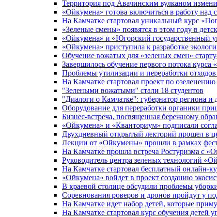
Территория под Авачинским вулканом измени
«Ойкумена» готова включиться в работу над 
На Камчатке стартовал уникальный курс «Поп
«Зеленые смены» появятся в этом году в детс
«Ойкумена» и «Югорский государственный ун
«Ойкумена» приступила к разработке экологи
Обучение вожатых для «зеленых смен» старту
Завершилось обучение первого потока курса 
Проблемы утилизации и переработки отходо
На Камчатке стартовал проект по озеленению
"Зелеными вожатыми" стали 18 студентов
"Диалоги о Камчатке": губернатор региона и
Оборудование для переработки органики при
Бизнес-встреча, посвященная бережному обра
«Ойкумена» и «Кванториум» подписали согла
Двухдневный открытый лекторий прошел в ц
Лекции от «Ойкумены» прошли в рамках фести
На Камчатке прошла встреча Ростуризма с «
Руководитель центра зеленых технологий «О
На Камчатке стартовал бесплатный онлайн-к
«Ойкумена» войдет в проект созданию экоси
В краевой столице обсудили проблемы уборк
Соревнования роверов и дронов пройдут у п
На Камчатке идет набор детей, которые приму
На Камчатке стартовал курс обучения детей 