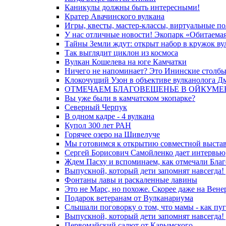
Каникулы должны быть интересными!
Кратер Авачинского вулкана
Игры, квесты, мастер-классы, виртуальные п
У нас отличные новости! Экопарк «Обитаемая
Тайны Земли ждут: открыт набор в кружок ву
Так выглядит циклон из космоса
Вулкан Кошелева на юге Камчатки
Ничего не напоминает? Это Ининские столбы
Клокочущий Узон в объективе вулканолога Д
ОТМЕЧАЕМ БЛАГОВЕЩЕНЬЕ В ОЙКУМЕ
Вы уже были в камчатском экопарке?
Северный Черпук
В одном кадре - 4 вулкана
Купол 300 лет РАН
Горячее озеро на Шивелуче
Мы готовимся к открытию совместной выстав
Сергей Борисович Самойленко дает интервью
Ждем Пасху и вспоминаем, как отмечали Благ
Выпускной, который дети запомнят навсегда! 
Фонтаны лавы и раскаленные лавины
Это не Марс, но похоже. Скорее даже на Вене
Подарок ветеранам от Вулканариума
Слышали поговорку о том, что мамы - как пуг
Выпускной, который дети запомнят навсегда! 
Первомайский салют от Карымского