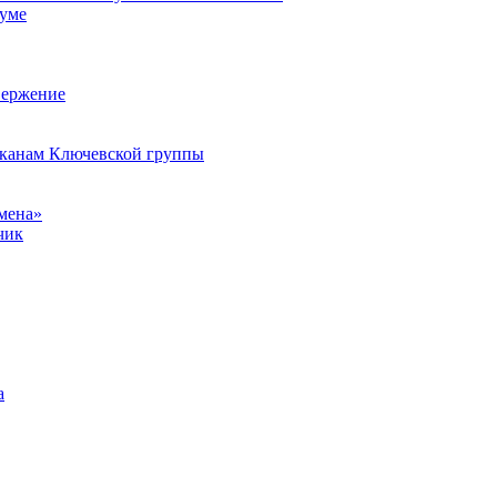
иуме
вержение
улканам Ключевской группы
мена»
чик
а