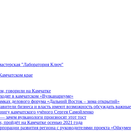
мастерская "Лаборатория Ключ"
Камчатском крае
ым, говорили на Камчатке
оходят в камчатском «Вулканариуме»
амках делового форума «Дальний Восток – зима открытий»
тавители бизнеса и власть имеют возможность обсуждать важны
нигу камчатского учёного Сергея Самойленко
— зачем вулканологи произносят этот тост
, пройдёт на Камчатке осенью 2021 года
орпорации развития региона с руководителями проекта «Ойкуме