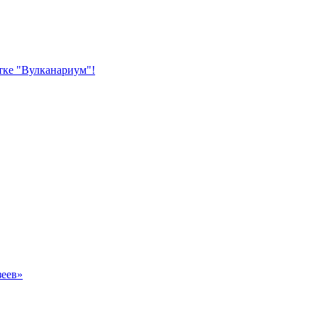
тке "Вулканариум"!
зеев»