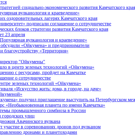
тся
стратегией социально-экономического развития Камчатского кра
улярная вулканология и краеведение»
ких оздоровительных лагерях Камчатского края
иверситет» подписали соглашение о сотрудничестве
ческих блоков стратегии развития Камчатского края
ет 23 апреля
«Популярная вулканология и краеведение»
в обсудили «Ойкумена» и предприниматели
 и благоустройству «Территория»
 директор "Ойкумены"
шло в центр зеленых технологий «Ойкумена»
щению с ресурсами, пройдет на Камчатке
шение о сотрудничестве
ентре зеленых технологий «Ойкумена»
валя «Искусство жить: дома, в городе, на даче»
Ойкуменой»
йкумена» получил приглашение выступить на Петербургском м
урс «Необыкновенная планета по имени Камчатка»
стемы промышленного симбиоза в России
и городских улиц
одножия Авачинского вулкана
т участие в соревнованиях дронов под вулканом
управлению дронами и планетоходами