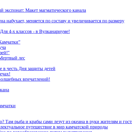
й экспонат: Макет магматического канала
 набухает, меняется по составу и увеличивается по размеру
Для 4-х классов - в Вулканариуме!
Камчатки”
уча
зей!"
Мертвый лес
е в честь Дня защиты детей
ечах!
 волшебных впечатлений!
лкана
амчатки
? Там рыба и крабы сами лезут из океана в руки жителям и гос
уальное путешествие в мир камчатской природы