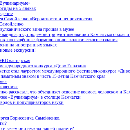
«Вулканариуме»
огиды на 5 языках
едение
ея Самойленко «Вероятности и неприятности»
 Самойленко
 вулканического вина прошла в музее
е ландшафты, продемонстрируют школьники Камчатского края и
тов, посвящённые формированию экологического сознания
рсии на иностранных языках
 новые экскурсии!
 ЭКОмастерская
 международного конкурса «Диво Евразии»
атке стал лауреатом международного фестиваля-конкурса «Див
памятным знаком в честь 15-летия Камчатского края
мe»
новения»
ко рассказал, что объединяет освоение космоса человеком и Ка
узее «Вулканариум» в столице Камчатки
водов и популяризаторов науки
ергея Борисовича Самойленко.
еты?
ю и зачем они нужны нашей планете?