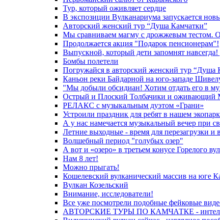
Тур, который оживляет сердце
В экспозиции Вулканариума запускается новы
Авторский женский тур “Душа Камчатки”
Мы сравниваем магму с дрожжевым тестом. Она
Продолжается акция "Подарок пенсионерам"!
Выпускной, который дети запомнят навсегда! 
Бомбы полетели
Погружайся в авторский женский тур “Душа 
Каньон реки Байдарной на юго-западе Шивел
"Мы добыли обсидиан! Хотим отдать его в му
Острый и Плоский Толбачики и оживающий 
РЕЛАКС с музыкальным дуэтом «Грани»
Устроили праздник для ребят в нашем экопарк
А у нас намечается музыкальный вечер при св
Летние выходные - время для перезагрузки и
Волшебный период "голубых озер"
А вот и «озеро» в третьем конусе Горелого ву
Нам 8 лет!
Можно прыгать!
Кошелевский вулканический массив на юге К
Вулкан Козельский
Внимание, исследователи!
Все уже посмотрели подобные фейковые видео
АВТОРСКИЕ ТУРЫ ПО КАМЧАТКЕ - интеллект