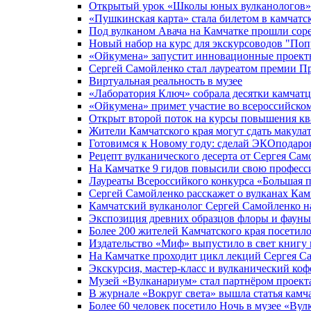
Открытый урок «Школы юных вулканологов» 
«Пушкинская карта» стала билетом в камчат
Под вулканом Авача на Камчатке прошли сор
Новый набор на курс для экскурсоводов "Поп
«Ойкумена» запустит инновационные проекты
Сергей Самойленко стал лауреатом премии Пр
Виртуальная реальность в музее
«Лаборатория Ключ» собрала десятки камчатце
«Ойкумена» примет участие во всероссийско
Открыт второй поток на курсы повышения кв
Жители Камчатского края могут сдать макула
Готовимся к Новому году: сделай ЭКОподаро
Рецепт вулканического десерта от Сергея Са
На Камчатке 9 гидов повысили свою профес
Лауреаты Всероссийкого конкурса «Большая 
Сергей Самойленко расскажет о вулканах Кам
Камчатский вулканолог Сергей Самойленко н
Экспозиция древних образцов флоры и фауны
Более 200 жителей Камчатского края посети
Издательство «Миф» выпустило в свет книгу 
На Камчатке проходит цикл лекций Сергея С
Экскурсия, мастер-класс и вулканический ко
Музей «Вулканариум» стал партнёром проек
В журнале «Вокруг света» вышла статья камч
Более 60 человек посетило Ночь в музее «Ву